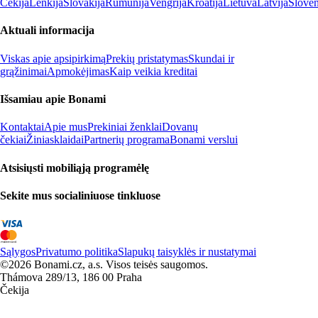
Čekija
Lenkija
Slovakija
Rumunija
Vengrija
Kroatija
Lietuva
Latvija
Slovėn
Aktuali informacija
Viskas apie apsipirkimą
Prekių pristatymas
Skundai ir
grąžinimai
Apmokėjimas
Kaip veikia kreditai
Išsamiau apie Bonami
Kontaktai
Apie mus
Prekiniai ženklai
Dovanų
čekiai
Žiniasklaidai
Partnerių programa
Bonami verslui
Atsisiųsti mobiliąją programėlę
Sekite mus socialiniuose tinkluose
Sąlygos
Privatumo politika
Slapukų taisyklės ir nustatymai
©2026 Bonami.cz, a.s. Visos teisės saugomos.
Thámova 289/13, 186 00 Praha
Čekija