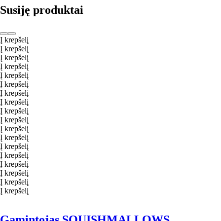
Susiję produktai
Į krepšelį
Į krepšelį
Į krepšelį
Į krepšelį
Į krepšelį
Į krepšelį
Į krepšelį
Į krepšelį
Į krepšelį
Į krepšelį
Į krepšelį
Į krepšelį
Į krepšelį
Į krepšelį
Į krepšelį
Į krepšelį
Į krepšelį
Į krepšelį
Gamintojas SQUISHMALLOWS