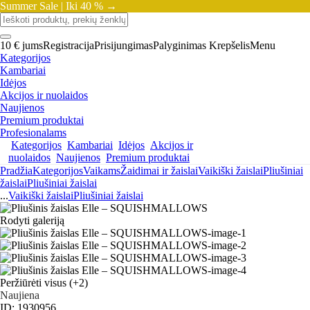
Summer Sale |
Iki 40 % →
10 € jums
Registracija
Prisijungimas
Palyginimas
Krepšelis
Menu
Kategorijos
Kambariai
Idėjos
Akcijos ir nuolaidos
Naujienos
Premium produktai
Profesionalams
Kategorijos
Kambariai
Idėjos
Akcijos ir
nuolaidos
Naujienos
Premium produktai
Pradžia
Kategorijos
Vaikams
Žaidimai ir žaislai
Vaikiški žaislai
Pliušiniai
žaislai
Pliušiniai žaislai
...
Vaikiški žaislai
Pliušiniai žaislai
Rodyti galeriją
Peržiūrėti visus
(+2)
Naujiena
ID: 1930956