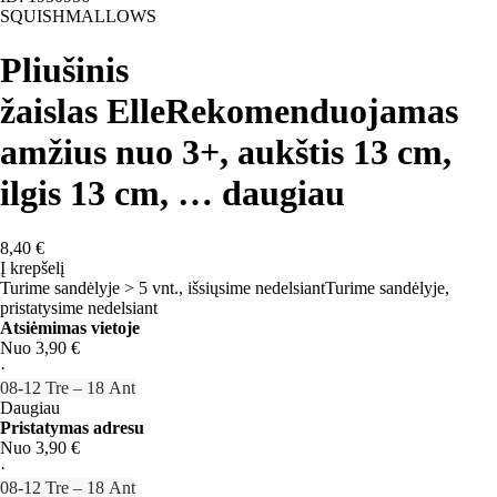
SQUISHMALLOWS
Pliušinis
žaislas Elle
Rekomenduojamas
amžius nuo 3+, aukštis 13 cm,
ilgis 13 cm
, …
daugiau
8,40 €
Į krepšelį
Turime sandėlyje > 5 vnt., išsiųsime nedelsiant
Turime sandėlyje,
pristatysime nedelsiant
Atsiėmimas vietoje
Nuo 3,90 €
·
08‑12 Tre – 18 Ant
Daugiau
Pristatymas adresu
Nuo 3,90 €
·
08‑12 Tre – 18 Ant