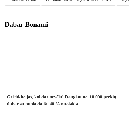
Pliušiniai žaislai
Pliušiniai žaislai · SQUISHMALLOWS
SQ
Dabar Bonami
Summer Sale
iki -40 %
Griebkite jas, kol dar nevėlu! Daugiau nei 10 000 prekių
dabar su nuolaida iki 40 % nuolaida
Sodas su
nuolaida