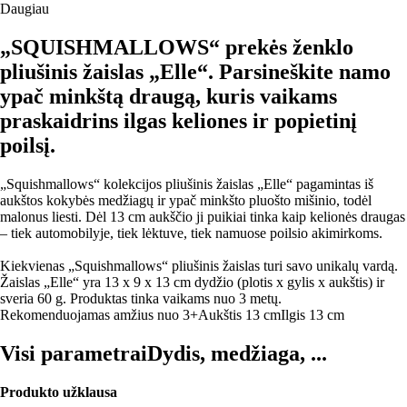
Daugiau
„SQUISHMALLOWS“ prekės ženklo
pliušinis žaislas „Elle“. Parsineškite namo
ypač minkštą draugą, kuris vaikams
praskaidrins ilgas keliones ir popietinį
poilsį.
„Squishmallows“ kolekcijos pliušinis žaislas „Elle“ pagamintas iš
aukštos kokybės medžiagų ir ypač minkšto pluošto mišinio, todėl
malonus liesti. Dėl 13 cm aukščio ji puikiai tinka kaip kelionės draugas
– tiek automobilyje, tiek lėktuve, tiek namuose poilsio akimirkoms.
Kiekvienas „Squishmallows“ pliušinis žaislas turi savo unikalų vardą.
Žaislas „Elle“ yra 13 x 9 x 13 cm dydžio (plotis x gylis x aukštis) ir
sveria 60 g. Produktas tinka vaikams nuo 3 metų.
Rekomenduojamas amžius nuo 3+
Aukštis 13 cm
Ilgis 13 cm
Visi parametrai
Dydis, medžiaga, ...
Produkto užklausa