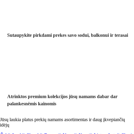
Sutaupykite pirkdami prekes savo sodui, balkonui ir terasai
Premium su
nuolaida
Atrinktos premium kolekcijos jūsų namams dabar dar
palankesnėmis kainomis
Jūsų laukia platus prekių namams asortimentas ir daug įkvepiančių
idėjų