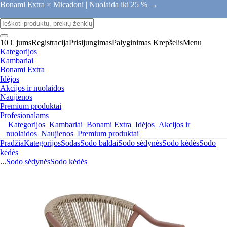
Bonami Extra × Micadoni |
Nuolaida iki 25 % →
10 € jums
Registracija
Prisijungimas
Palyginimas
Krepšelis
Menu
Kategorijos
Kambariai
Bonami Extra
Idėjos
Akcijos ir nuolaidos
Naujienos
Premium produktai
Profesionalams
Kategorijos
Kambariai
Bonami Extra
Idėjos
Akcijos ir
nuolaidos
Naujienos
Premium produktai
Pradžia
Kategorijos
Sodas
Sodo baldai
Sodo sėdynės
Sodo kėdės
Sodo
kėdės
...
Sodo sėdynės
Sodo kėdės