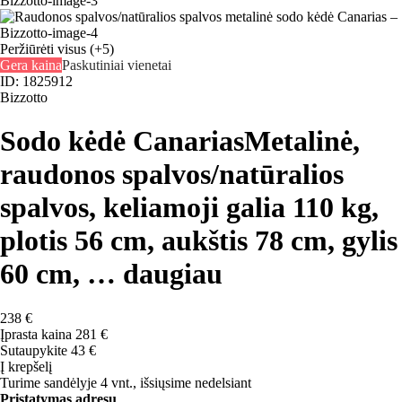
Peržiūrėti visus
(+5)
Gera kaina
Paskutiniai vienetai
ID: 1825912
Bizzotto
Sodo kėdė Canarias
Metalinė,
raudonos spalvos/natūralios
spalvos, keliamoji galia 110 kg,
plotis 56 cm, aukštis 78 cm, gylis
60 cm
, …
daugiau
238 €
Įprasta kaina 281 €
Sutaupykite 43 €
Į krepšelį
Turime sandėlyje 4 vnt., išsiųsime nedelsiant
Pristatymas adresu