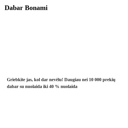
Dabar Bonami
Summer Sale
iki -40 %
Griebkite jas, kol dar nevėlu! Daugiau nei 10 000 prekių
dabar su nuolaida iki 40 % nuolaida
Sodas su
nuolaida