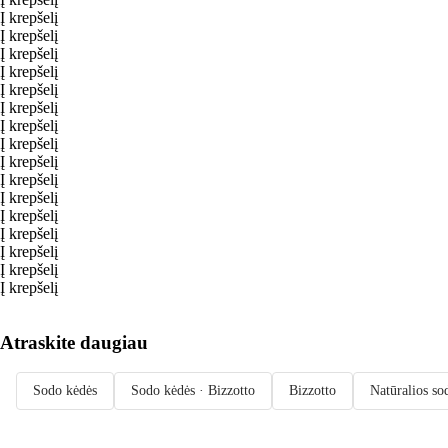
Į krepšelį
Į krepšelį
Į krepšelį
Į krepšelį
Į krepšelį
Į krepšelį
Į krepšelį
Į krepšelį
Į krepšelį
Į krepšelį
Į krepšelį
Į krepšelį
Į krepšelį
Į krepšelį
Į krepšelį
Į krepšelį
Atraskite daugiau
Sodo kėdės
Sodo kėdės · Bizzotto
Bizzotto
Natūralios so