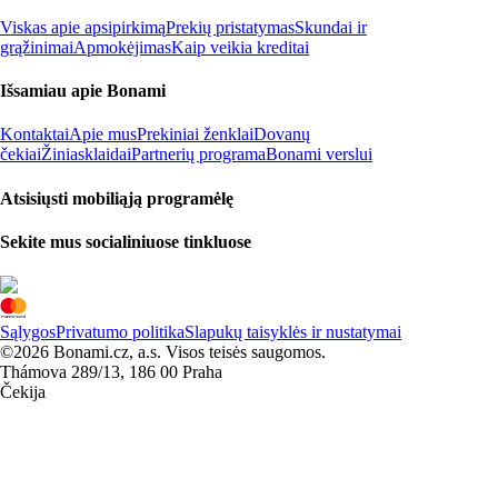
Viskas apie apsipirkimą
Prekių pristatymas
Skundai ir
grąžinimai
Apmokėjimas
Kaip veikia kreditai
Išsamiau apie Bonami
Kontaktai
Apie mus
Prekiniai ženklai
Dovanų
čekiai
Žiniasklaidai
Partnerių programa
Bonami verslui
Atsisiųsti mobiliąją programėlę
Sekite mus socialiniuose tinkluose
Sąlygos
Privatumo politika
Slapukų taisyklės ir nustatymai
©2026 Bonami.cz, a.s. Visos teisės saugomos.
Thámova 289/13, 186 00 Praha
Čekija