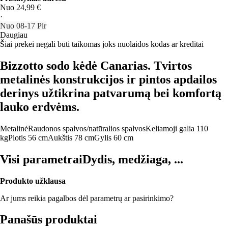
Nuo 24,99 €
·
Nuo 08‑17 Pir
Daugiau
Šiai prekei negali būti taikomas joks nuolaidos kodas ar kreditai
Bizzotto sodo kėdė Canarias. Tvirtos
metalinės konstrukcijos ir pintos apdailos
derinys užtikrina patvarumą bei komfortą
lauko erdvėms.
Metalinė
Raudonos spalvos/natūralios spalvos
Keliamoji galia 110
kg
Plotis 56 cm
Aukštis 78 cm
Gylis 60 cm
Visi parametrai
Dydis, medžiaga, ...
Produkto užklausa
Ar jums reikia pagalbos dėl parametrų ar pasirinkimo?
Panašūs produktai