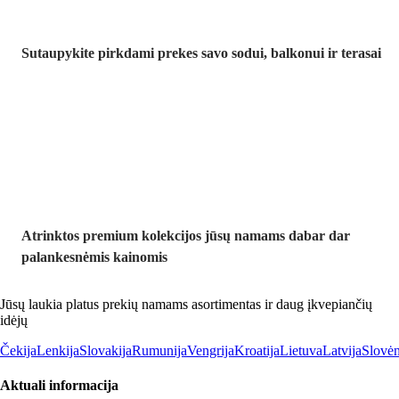
Sutaupykite pirkdami prekes savo sodui, balkonui ir terasai
Premium su
nuolaida
Atrinktos premium kolekcijos jūsų namams dabar dar
palankesnėmis kainomis
Jūsų laukia platus prekių namams asortimentas ir daug įkvepiančių
idėjų
Čekija
Lenkija
Slovakija
Rumunija
Vengrija
Kroatija
Lietuva
Latvija
Slovėn
Aktuali informacija