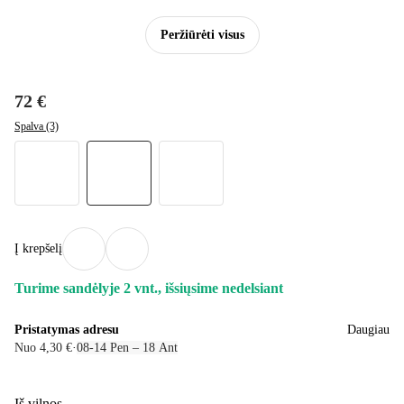
Peržiūrėti visus
72 €
Spalva (3)
Į krepšelį
Turime sandėlyje 2 vnt., išsiųsime nedelsiant
Pristatymas adresu
Daugiau
Nuo 4,30 €
·
08‑14 Pen – 18 Ant
Iš vilnos