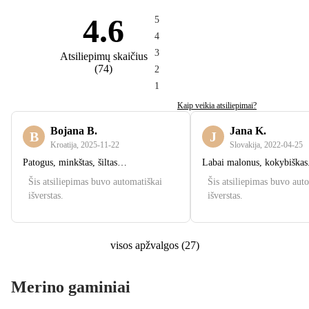
4.6
5
4
3
Atsiliepimų skaičius
(
74
)
2
1
Kaip veikia atsiliepimai?
Bojana B.
Jana K.
B
J
Kroatija
,
2025‑11‑22
Slovakija
,
2022‑04‑25
Patogus, minkštas, šiltas…
Labai malonus, kokybiškas
Šis atsiliepimas buvo automatiškai
Šis atsiliepimas buvo aut
išverstas.
išverstas.
visos apžvalgos
(
27
)
Merino gaminiai