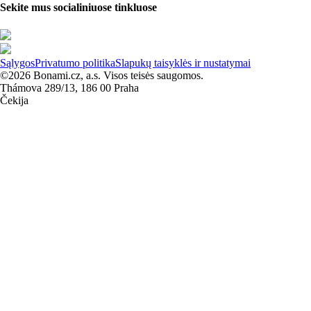
Sekite mus socialiniuose tinkluose
Sąlygos
Privatumo politika
Slapukų taisyklės ir nustatymai
©2026 Bonami.cz, a.s. Visos teisės saugomos.
Thámova 289/13, 186 00 Praha
Čekija