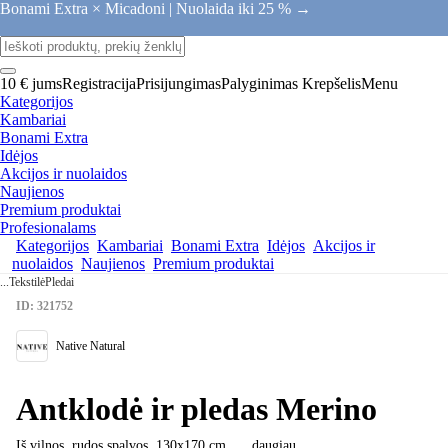
Bonami Extra × Micadoni |
Nuolaida iki 25 % →
10 € jums
Registracija
Prisijungimas
Palyginimas
Krepšelis
Menu
Kategorijos
Kambariai
Bonami Extra
Idėjos
Akcijos ir nuolaidos
Naujienos
Premium produktai
Profesionalams
Kategorijos
Kambariai
Bonami Extra
Idėjos
Akcijos ir
nuolaidos
Naujienos
Premium produktai
...
Tekstilė
Pledai
ID: 321752
Native Natural
Antklodė ir pledas Merino
Iš vilnos, rudos spalvos, 130x170 cm
, …
daugiau