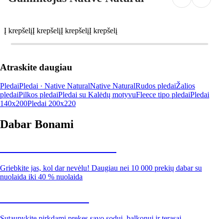
Į krepšelį
Į krepšelį
Į krepšelį
Į krepšelį
Atraskite daugiau
Pledai
Pledai · Native Natural
Native Natural
Rudos pledai
Žalios
pledai
Pilkos pledai
Pledai su Kalėdų motyvu
Fleece tipo pledai
Pledai
140x200
Pledai 200x220
Dabar Bonami
Summer Sale iki -40 %
Griebkite jas, kol dar nevėlu! Daugiau nei 10 000 prekių dabar su
nuolaida iki 40 % nuolaida
Sodas su nuolaida
Sutaupykite pirkdami prekes savo sodui, balkonui ir terasai