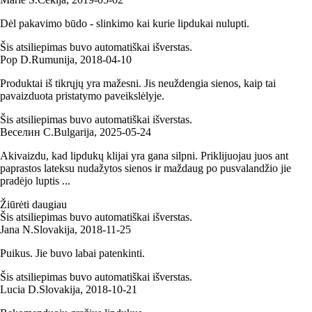
Dėl pakavimo būdo - slinkimo kai kurie lipdukai nulupti.
Šis atsiliepimas buvo automatiškai išverstas.
Pop D.
Rumunija
,
2018‑04‑10
Produktai iš tikrųjų yra mažesni. Jis neuždengia sienos, kaip tai
pavaizduota pristatymo paveikslėlyje.
Šis atsiliepimas buvo automatiškai išverstas.
Веселин С.
Bulgarija
,
2025‑05‑24
Akivaizdu, kad lipdukų klijai yra gana silpni. Priklijuojau juos ant
paprastos lateksu nudažytos sienos ir maždaug po pusvalandžio jie
pradėjo luptis ...
Žiūrėti daugiau
Šis atsiliepimas buvo automatiškai išverstas.
Jana N.
Slovakija
,
2018‑11‑25
Puikus. Jie buvo labai patenkinti.
Šis atsiliepimas buvo automatiškai išverstas.
Lucia D.
Slovakija
,
2018‑10‑21