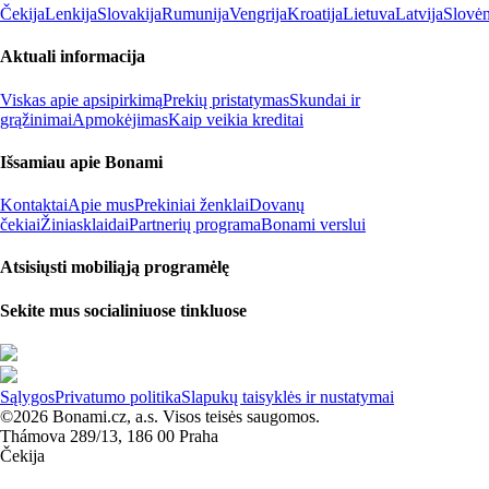
Čekija
Lenkija
Slovakija
Rumunija
Vengrija
Kroatija
Lietuva
Latvija
Slovėn
Aktuali informacija
Viskas apie apsipirkimą
Prekių pristatymas
Skundai ir
grąžinimai
Apmokėjimas
Kaip veikia kreditai
Išsamiau apie Bonami
Kontaktai
Apie mus
Prekiniai ženklai
Dovanų
čekiai
Žiniasklaidai
Partnerių programa
Bonami verslui
Atsisiųsti mobiliąją programėlę
Sekite mus socialiniuose tinkluose
Sąlygos
Privatumo politika
Slapukų taisyklės ir nustatymai
©2026 Bonami.cz, a.s. Visos teisės saugomos.
Thámova 289/13, 186 00 Praha
Čekija