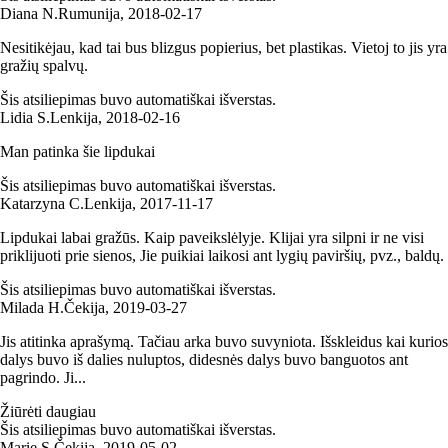
Diana N.
Rumunija
,
2018‑02‑17
Nesitikėjau, kad tai bus blizgus popierius, bet plastikas. Vietoj to jis yra
gražių spalvų.
Šis atsiliepimas buvo automatiškai išverstas.
Lidia S.
Lenkija
,
2018‑02‑16
Man patinka šie lipdukai
Šis atsiliepimas buvo automatiškai išverstas.
Katarzyna C.
Lenkija
,
2017‑11‑17
Lipdukai labai gražūs. Kaip paveikslėlyje. Klijai yra silpni ir ne visi
priklijuoti prie sienos, Jie puikiai laikosi ant lygių paviršių, pvz., baldų.
Šis atsiliepimas buvo automatiškai išverstas.
Milada H.
Čekija
,
2019‑03‑27
Jis atitinka aprašymą. Tačiau arka buvo suvyniota. Išskleidus kai kurios
dalys buvo iš dalies nuluptos, didesnės dalys buvo banguotos ant
pagrindo. Ji...
Žiūrėti daugiau
Šis atsiliepimas buvo automatiškai išverstas.
Marie S.
Čekija
,
2019‑05‑02