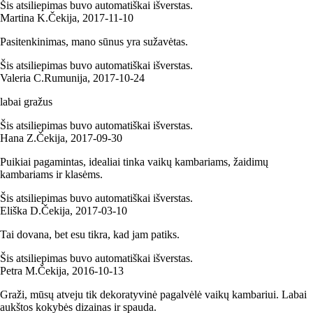
Šis atsiliepimas buvo automatiškai išverstas.
Martina K.
Čekija
,
2017‑11‑10
Pasitenkinimas, mano sūnus yra sužavėtas.
Šis atsiliepimas buvo automatiškai išverstas.
Valeria C.
Rumunija
,
2017‑10‑24
labai gražus
Šis atsiliepimas buvo automatiškai išverstas.
Hana Z.
Čekija
,
2017‑09‑30
Puikiai pagamintas, idealiai tinka vaikų kambariams, žaidimų
kambariams ir klasėms.
Šis atsiliepimas buvo automatiškai išverstas.
Eliška D.
Čekija
,
2017‑03‑10
Tai dovana, bet esu tikra, kad jam patiks.
Šis atsiliepimas buvo automatiškai išverstas.
Petra M.
Čekija
,
2016‑10‑13
Graži, mūsų atveju tik dekoratyvinė pagalvėlė vaikų kambariui. Labai
aukštos kokybės dizainas ir spauda.