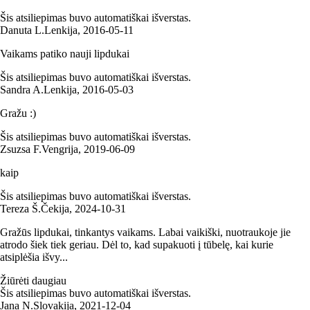
Šis atsiliepimas buvo automatiškai išverstas.
Danuta L.
Lenkija
,
2016‑05‑11
Vaikams patiko nauji lipdukai
Šis atsiliepimas buvo automatiškai išverstas.
Sandra A.
Lenkija
,
2016‑05‑03
Gražu :)
Šis atsiliepimas buvo automatiškai išverstas.
Zsuzsa F.
Vengrija
,
2019‑06‑09
kaip
Šis atsiliepimas buvo automatiškai išverstas.
Tereza Š.
Čekija
,
2024‑10‑31
Gražūs lipdukai, tinkantys vaikams. Labai vaikiški, nuotraukoje jie
atrodo šiek tiek geriau. Dėl to, kad supakuoti į tūbelę, kai kurie
atsiplėšia išvy...
Žiūrėti daugiau
Šis atsiliepimas buvo automatiškai išverstas.
Jana N.
Slovakija
,
2021‑12‑04