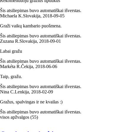
Rekomenduoju gražius lipdukus
Šis atsiliepimas buvo automatiškai išverstas.
Michaela K.
Slovakija
,
2018‑09‑05
Graži vaikų kambario puošmena.
Šis atsiliepimas buvo automatiškai išverstas.
Zuzana R.
Slovakija
,
2018‑09‑01
Labai gražu
Šis atsiliepimas buvo automatiškai išverstas.
Markéta R.
Čekija
,
2018‑06‑06
Taip, gražu.
Šis atsiliepimas buvo automatiškai išverstas.
Nina C.
Lenkija
,
2018‑02‑09
Gražus, spalvingas ir ne kvailas :)
Šis atsiliepimas buvo automatiškai išverstas.
visos apžvalgos
(
55
)