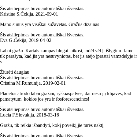
Šis atsiliepimas buvo automatiškai išverstas.
Kristina S.
Čekija
,
2021‑09‑01
Mano sūnus yra visiškai sužavėtas. Gražus dizainas
Šis atsiliepimas buvo automatiškai išverstas.
Eva G.
Čekija
,
2019‑04‑02
Labai gražu. Kartais kampas blogai laikosi, todėl vėl jį išlyginu. Jame
tik parašyta, kad jis yra nesuvyniotas, bet jis atėjo įprastai vamzdelyje ir
v...
Žiūrėti daugiau
Šis atsiliepimas buvo automatiškai išverstas.
Cristina M.
Rumunija
,
2019‑02‑01
Planetos atrodo labai gražiai, ryškiaspalvės, dar nesu jų klijavęs, kad
pamatytum, kokios jos yra ir fosforescencinės!
Šis atsiliepimas buvo automatiškai išverstas.
Lucia F.
Slovakija
,
2018‑03‑16
Gražu, tik reikia išbandyti, kokį poveikį jie turės naktį.
Šis atsiliepimas buvo automatiškai išverstas.