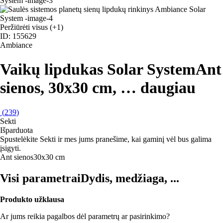
Peržiūrėti visus
(+1)
ID: 155629
Ambiance
Vaikų lipdukas Solar System
Ant
sienos, 30x30 cm
, …
daugiau
(
239
)
Sekti
Išparduota
Spustelėkite Sekti ir mes jums pranešime, kai gaminį vėl bus galima
įsigyti.
Ant sienos
30x30 cm
Visi parametrai
Dydis, medžiaga, ...
Produkto užklausa
Ar jums reikia pagalbos dėl parametrų ar pasirinkimo?