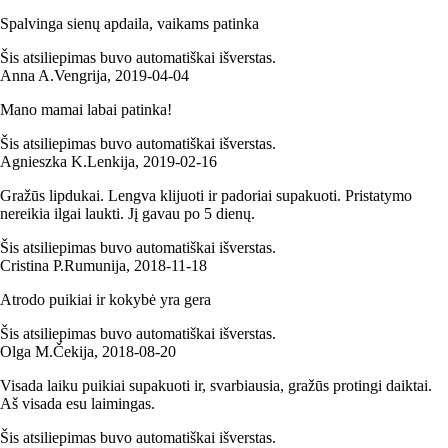
Spalvinga sienų apdaila, vaikams patinka
Šis atsiliepimas buvo automatiškai išverstas.
Anna A.
Vengrija
,
2019‑04‑04
Mano mamai labai patinka!
Šis atsiliepimas buvo automatiškai išverstas.
Agnieszka K.
Lenkija
,
2019‑02‑16
Gražūs lipdukai. Lengva klijuoti ir padoriai supakuoti. Pristatymo
nereikia ilgai laukti. Jį gavau po 5 dienų.
Šis atsiliepimas buvo automatiškai išverstas.
Cristina P.
Rumunija
,
2018‑11‑18
Atrodo puikiai ir kokybė yra gera
Šis atsiliepimas buvo automatiškai išverstas.
Olga M.
Čekija
,
2018‑08‑20
Visada laiku puikiai supakuoti ir, svarbiausia, gražūs protingi daiktai.
Aš visada esu laimingas.
Šis atsiliepimas buvo automatiškai išverstas.