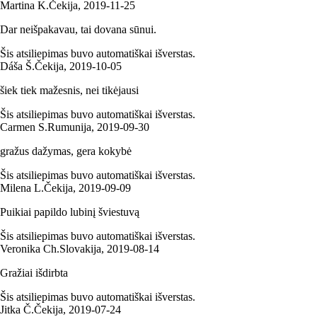
Martina K.
Čekija
,
2019‑11‑25
Dar neišpakavau, tai dovana sūnui.
Šis atsiliepimas buvo automatiškai išverstas.
Dáša Š.
Čekija
,
2019‑10‑05
šiek tiek mažesnis, nei tikėjausi
Šis atsiliepimas buvo automatiškai išverstas.
Carmen S.
Rumunija
,
2019‑09‑30
gražus dažymas, gera kokybė
Šis atsiliepimas buvo automatiškai išverstas.
Milena L.
Čekija
,
2019‑09‑09
Puikiai papildo lubinį šviestuvą
Šis atsiliepimas buvo automatiškai išverstas.
Veronika Ch.
Slovakija
,
2019‑08‑14
Gražiai išdirbta
Šis atsiliepimas buvo automatiškai išverstas.
Jitka Č.
Čekija
,
2019‑07‑24