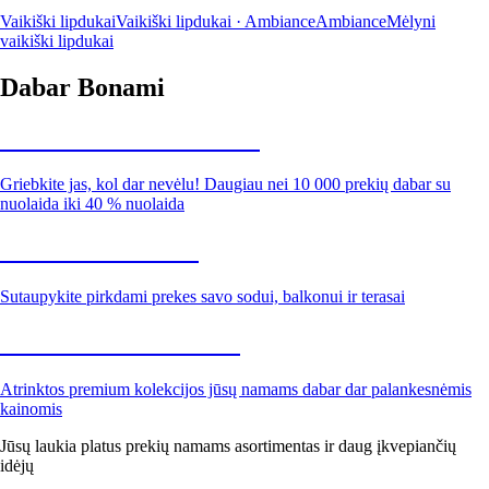
Vaikiški lipdukai
Vaikiški lipdukai · Ambiance
Ambiance
Mėlyni
vaikiški lipdukai
Dabar Bonami
Summer Sale iki -40 %
Griebkite jas, kol dar nevėlu! Daugiau nei 10 000 prekių dabar su
nuolaida iki 40 % nuolaida
Sodas su nuolaida
Sutaupykite pirkdami prekes savo sodui, balkonui ir terasai
Premium su nuolaida
Atrinktos premium kolekcijos jūsų namams dabar dar palankesnėmis
kainomis
Jūsų laukia platus prekių namams asortimentas ir daug įkvepiančių
idėjų