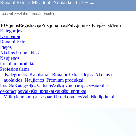
Bonami Extra × Micadoni |
Nuolaida iki 25 % →
10 € jums
Registracija
Prisijungimas
Palyginimas
Krepšelis
Menu
Kategorijos
Kambariai
Bonami Extra
Idėjos
Akcijos ir nuolaidos
Naujienos
Premium produktai
Profesionalams
Kategorijos
Kambariai
Bonami Extra
Idėjos
Akcijos ir
nuolaidos
Naujienos
Premium produktai
Pradžia
Kategorijos
Vaikams
Vaikų kambarių aksesuarai ir
dekoracijos
Vaikiški lipdukai
Vaikiški lipdukai
...
Vaikų kambarių aksesuarai ir dekoracijos
Vaikiški lipdukai