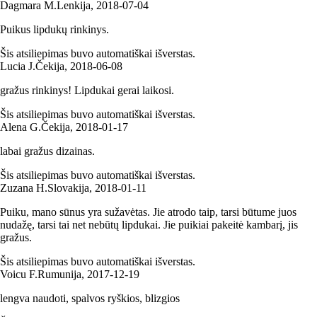
Dagmara M.
Lenkija
,
2018‑07‑04
Puikus lipdukų rinkinys.
Šis atsiliepimas buvo automatiškai išverstas.
Lucia J.
Čekija
,
2018‑06‑08
gražus rinkinys! Lipdukai gerai laikosi.
Šis atsiliepimas buvo automatiškai išverstas.
Alena G.
Čekija
,
2018‑01‑17
labai gražus dizainas.
Šis atsiliepimas buvo automatiškai išverstas.
Zuzana H.
Slovakija
,
2018‑01‑11
Puiku, mano sūnus yra sužavėtas. Jie atrodo taip, tarsi būtume juos
nudažę, tarsi tai net nebūtų lipdukai. Jie puikiai pakeitė kambarį, jis
gražus.
Šis atsiliepimas buvo automatiškai išverstas.
Voicu F.
Rumunija
,
2017‑12‑19
lengva naudoti, spalvos ryškios, blizgios