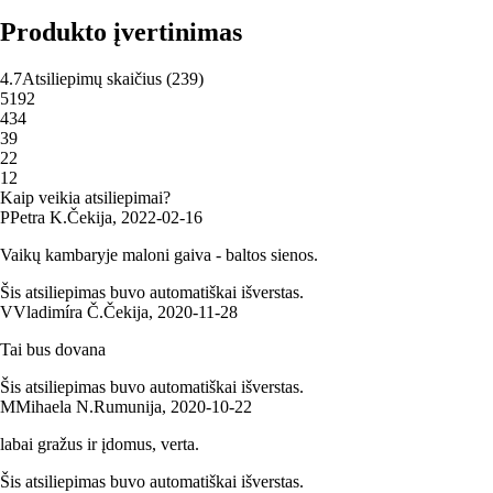
Produkto įvertinimas
4.7
Atsiliepimų skaičius
(
239
)
5
192
4
34
3
9
2
2
1
2
Kaip veikia atsiliepimai?
P
Petra K.
Čekija
,
2022‑02‑16
Vaikų kambaryje maloni gaiva - baltos sienos.
Šis atsiliepimas buvo automatiškai išverstas.
V
Vladimíra Č.
Čekija
,
2020‑11‑28
Tai bus dovana
Šis atsiliepimas buvo automatiškai išverstas.
M
Mihaela N.
Rumunija
,
2020‑10‑22
labai gražus ir įdomus, verta.
Šis atsiliepimas buvo automatiškai išverstas.