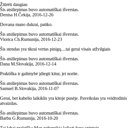
Žiūrėti daugiau
Šis atsiliepimas buvo automatiškai išverstas.
Denisa H.
Čekija
,
2016‑12‑26
Dovana mano dukrai, patiko.
Šis atsiliepimas buvo automatiškai išverstas.
Viorica Ch.
Rumunija
,
2016‑12‑23
Šis stendas yra tikrai vertas pinigų....tai gerai visais atžvilgiais
Šis atsiliepimas buvo automatiškai išverstas.
Dana M.
Slovakija
,
2016‑12‑14
Praktiška ir galimybė įdiegti kitur, jei norite.
Šis atsiliepimas buvo automatiškai išverstas.
Samuel B.
Slovakija
,
2016‑11‑07
Gerai, bet kabelio laikiklis yra kitoje pusėje. Paveikslas yra veidrodinis
atvaizdas.
Šis atsiliepimas buvo automatiškai išverstas.
Barbu G.
Rumunija
,
2016‑10‑20
Tai labai praktiška.Man nebereikia laikyti fono spintoje.