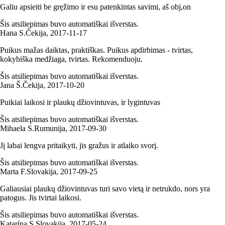
Galiu apsieiti be gręžimo ir esu patenkintas savimi, aš obj,on
Šis atsiliepimas buvo automatiškai išverstas.
Hana S.
Čekija
,
2017‑11‑17
Puikus mažas daiktas, praktiškas. Puikus apdirbimas - tvirtas,
kokybiška medžiaga, tvirtas. Rekomenduoju.
Šis atsiliepimas buvo automatiškai išverstas.
Jana Š.
Čekija
,
2017‑10‑20
Puikiai laikosi ir plaukų džiovintuvas, ir lygintuvas
Šis atsiliepimas buvo automatiškai išverstas.
Mihaela S.
Rumunija
,
2017‑09‑30
Jį labai lengva pritaikyti, jis gražus ir atlaiko svorį.
Šis atsiliepimas buvo automatiškai išverstas.
Marta F.
Slovakija
,
2017‑09‑25
Galiausiai plaukų džiovintuvas turi savo vietą ir netrukdo, nors yra
patogus. Jis tvirtai laikosi.
Šis atsiliepimas buvo automatiškai išverstas.
Katarína S.
Slovakija
,
2017‑05‑24