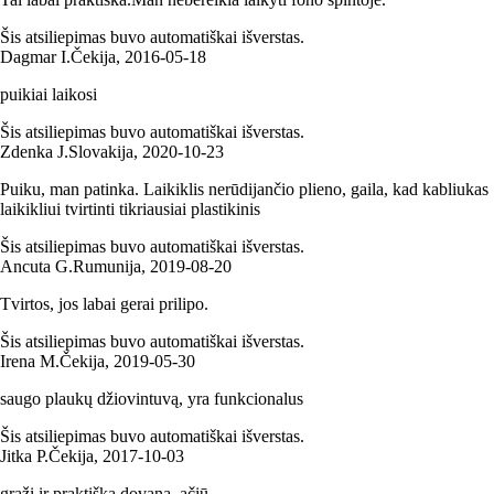
Šis atsiliepimas buvo automatiškai išverstas.
Dagmar I.
Čekija
,
2016‑05‑18
puikiai laikosi
Šis atsiliepimas buvo automatiškai išverstas.
Zdenka J.
Slovakija
,
2020‑10‑23
Puiku, man patinka. Laikiklis nerūdijančio plieno, gaila, kad kabliukas
laikikliui tvirtinti tikriausiai plastikinis
Šis atsiliepimas buvo automatiškai išverstas.
Ancuta G.
Rumunija
,
2019‑08‑20
Tvirtos, jos labai gerai prilipo.
Šis atsiliepimas buvo automatiškai išverstas.
Irena M.
Čekija
,
2019‑05‑30
saugo plaukų džiovintuvą, yra funkcionalus
Šis atsiliepimas buvo automatiškai išverstas.
Jitka P.
Čekija
,
2017‑10‑03
graži ir praktiška dovana. ačiū