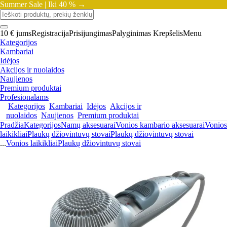
Summer Sale |
Iki 40 % →
10 € jums
Registracija
Prisijungimas
Palyginimas
Krepšelis
Menu
Kategorijos
Kambariai
Idėjos
Akcijos ir nuolaidos
Naujienos
Premium produktai
Profesionalams
Kategorijos
Kambariai
Idėjos
Akcijos ir
nuolaidos
Naujienos
Premium produktai
Pradžia
Kategorijos
Namų aksesuarai
Vonios kambario aksesuarai
Vonios
laikikliai
Plaukų džiovintuvų stovai
Plaukų džiovintuvų stovai
...
Vonios laikikliai
Plaukų džiovintuvų stovai