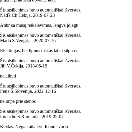
Šis atsiliepimas buvo automatiškai išverstas.
Naďa Ch.
Čekija
,
2019‑07‑23
Atitinka mūsų reikalavimus, lengva įdiegti
Šis atsiliepimas buvo automatiškai išverstas.
Márta S.
Vengrija
,
2020‑07‑16
Efektingas, bet lipnus diskas labai silpnas.
Šis atsiliepimas buvo automatiškai išverstas.
Jiří V.
Čekija
,
2018‑05‑15
nelaikyti
Šis atsiliepimas buvo automatiškai išverstas.
Irena Š.
Slovėnija
,
2022‑12‑16
nelimpa prie sienos
Šis atsiliepimas buvo automatiškai išverstas.
Iordache S.
Rumunija
,
2019‑05‑07
Keidas. Negali atlaikyti feono svorio.