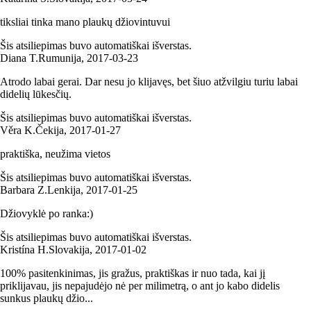
tiksliai tinka mano plaukų džiovintuvui
Šis atsiliepimas buvo automatiškai išverstas.
Diana T.
Rumunija
,
2017‑03‑23
Atrodo labai gerai. Dar nesu jo klijavęs, bet šiuo atžvilgiu turiu labai
didelių lūkesčių.
Šis atsiliepimas buvo automatiškai išverstas.
Věra K.
Čekija
,
2017‑01‑27
praktiška, neužima vietos
Šis atsiliepimas buvo automatiškai išverstas.
Barbara Z.
Lenkija
,
2017‑01‑25
Džiovyklė po ranka:)
Šis atsiliepimas buvo automatiškai išverstas.
Kristína H.
Slovakija
,
2017‑01‑02
100% pasitenkinimas, jis gražus, praktiškas ir nuo tada, kai jį
priklijavau, jis nepajudėjo nė per milimetrą, o ant jo kabo didelis
sunkus plaukų džio...