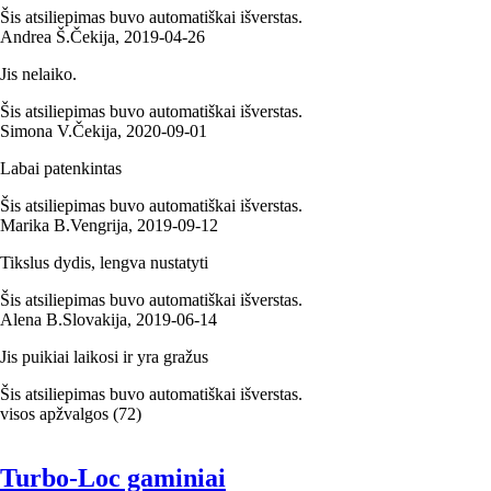
Šis atsiliepimas buvo automatiškai išverstas.
Andrea Š.
Čekija
,
2019‑04‑26
Jis nelaiko.
Šis atsiliepimas buvo automatiškai išverstas.
Simona V.
Čekija
,
2020‑09‑01
Labai patenkintas
Šis atsiliepimas buvo automatiškai išverstas.
Marika B.
Vengrija
,
2019‑09‑12
Tikslus dydis, lengva nustatyti
Šis atsiliepimas buvo automatiškai išverstas.
Alena B.
Slovakija
,
2019‑06‑14
Jis puikiai laikosi ir yra gražus
Šis atsiliepimas buvo automatiškai išverstas.
visos apžvalgos
(
72
)
Turbo-Loc gaminiai