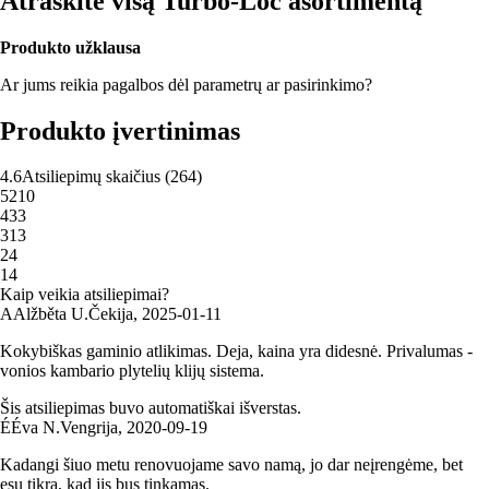
Atraskite visą Turbo-Loc asortimentą
Produkto užklausa
Ar jums reikia pagalbos dėl parametrų ar pasirinkimo?
Produkto įvertinimas
4.6
Atsiliepimų skaičius
(
264
)
5
210
4
33
3
13
2
4
1
4
Kaip veikia atsiliepimai?
A
Alžběta U.
Čekija
,
2025‑01‑11
Kokybiškas gaminio atlikimas. Deja, kaina yra didesnė. Privalumas -
vonios kambario plytelių klijų sistema.
Šis atsiliepimas buvo automatiškai išverstas.
É
Éva N.
Vengrija
,
2020‑09‑19
Kadangi šiuo metu renovuojame savo namą, jo dar neįrengėme, bet
esu tikra, kad jis bus tinkamas.