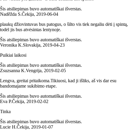
Šis atsiliepimas buvo automatiškai išverstas.
Naděžda S.
Čekija
,
2019‑06‑04
plaukų džiovintuvas bus patogus, o šilto vis tiek negaliu dėti į spintą,
todėl jis bus atvėsintas lentynoje.
Šis atsiliepimas buvo automatiškai išverstas.
Veronika K.
Slovakija
,
2019‑04‑23
Puikiai laikosi
Šis atsiliepimas buvo automatiškai išverstas.
Zsuzsanna K.
Vengrija
,
2019‑02‑05
Lengva, greitai pritaikoma.Tikiuosi, kad ji išliks, aš vis dar esu
bandomajame sukibimo etape.
Šis atsiliepimas buvo automatiškai išverstas.
Eva P.
Čekija
,
2019‑02‑02
Tinka
Šis atsiliepimas buvo automatiškai išverstas.
Lucie H.
Čekija
,
2019‑01‑07