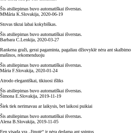
Šis atsiliepimas buvo automatiškai išverstas.
M
Mária K.
Slovakija
,
2020‑06‑19
Stovas tikrai labai kokybiškas.
Šis atsiliepimas buvo automatiškai išverstas.
Barbara C.
Lenkija
,
2020‑03‑27
Rankena graži, gerai pagaminta, pagaliau džiovyklė nėra ant skalbimo
mašinos, rekomenduoju
Šis atsiliepimas buvo automatiškai išverstas.
Mária F.
Slovakija
,
2020‑01‑24
Atrodo elegantiškai, tikiuosi išliks
Šis atsiliepimas buvo automatiškai išverstas.
Šimona E.
Slovakija
,
2019‑11‑19
Šiek tiek nerimavau ar laikysis, bet laikosi puikiai
Šis atsiliepimas buvo automatiškai išverstas.
Alena B.
Slovakija
,
2019‑11‑05
Fen visada yra „žinutė“ ir nėra dedama ant spintos