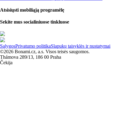
Atsisiųsti mobiliąją programėlę
Sekite mus socialiniuose tinkluose
Sąlygos
Privatumo politika
Slapukų taisyklės ir nustatymai
©2026 Bonami.cz, a.s. Visos teisės saugomos.
Thámova 289/13, 186 00 Praha
Čekija