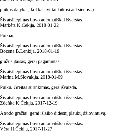
puikus dalykas, kol kas tvirtai laikosi ant sienos :)
Šis atsiliepimas buvo automatiškai išverstas.
Markéta K.
Čekija
,
2018‑01‑22
Puikiai.
Šis atsiliepimas buvo automatiškai išverstas.
Bożena B.
Lenkija
,
2018‑01‑19
gražus įtaisas, gerai pagamintas
Šis atsiliepimas buvo automatiškai išverstas.
Marína M.
Slovakija
,
2018‑01‑09
Puiku. Greitas surinkimas, gera išvaizda.
Šis atsiliepimas buvo automatiškai išverstas.
Zdeňka K.
Čekija
,
2017‑12‑19
Atrodo gražiai, gerai išlaiko didesnį plaukų džiovintuvą.
Šis atsiliepimas buvo automatiškai išverstas.
Věra H.
Čekija
,
2017‑11‑27