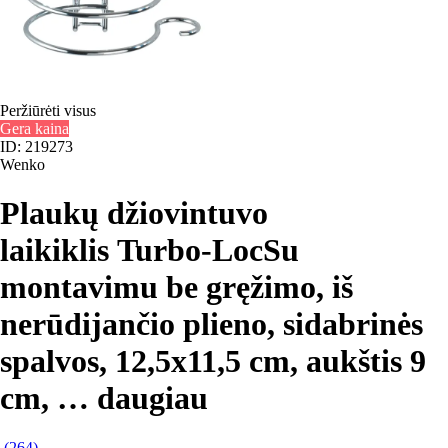
Peržiūrėti visus
Gera kaina
ID: 219273
Wenko
Plaukų džiovintuvo
laikiklis Turbo-Loc
Su
montavimu be gręžimo, iš
nerūdijančio plieno, sidabrinės
spalvos, 12,5x11,5 cm, aukštis 9
cm
, …
daugiau
(
264
)