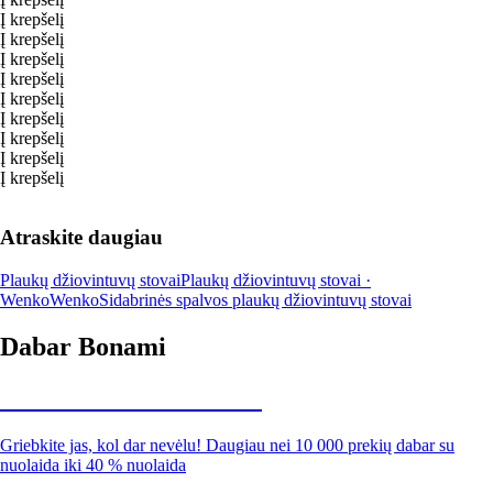
Į krepšelį
Į krepšelį
Į krepšelį
Į krepšelį
Į krepšelį
Į krepšelį
Į krepšelį
Į krepšelį
Į krepšelį
Atraskite daugiau
Plaukų džiovintuvų stovai
Plaukų džiovintuvų stovai ·
Wenko
Wenko
Sidabrinės spalvos plaukų džiovintuvų stovai
Dabar Bonami
Summer Sale iki -40 %
Griebkite jas, kol dar nevėlu! Daugiau nei 10 000 prekių dabar su
nuolaida iki 40 % nuolaida