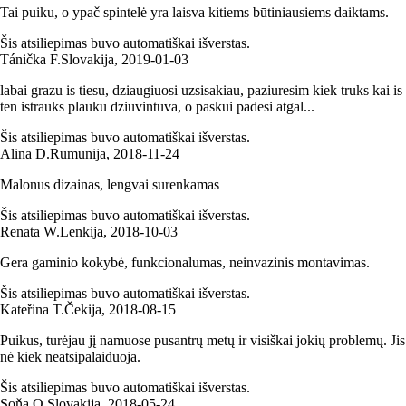
Tai puiku, o ypač spintelė yra laisva kitiems būtiniausiems daiktams.
Šis atsiliepimas buvo automatiškai išverstas.
Tánička F.
Slovakija
,
2019‑01‑03
labai grazu is tiesu, dziaugiuosi uzsisakiau, paziuresim kiek truks kai is
ten istrauks plauku dziuvintuva, o paskui padesi atgal...
Šis atsiliepimas buvo automatiškai išverstas.
Alina D.
Rumunija
,
2018‑11‑24
Malonus dizainas, lengvai surenkamas
Šis atsiliepimas buvo automatiškai išverstas.
Renata W.
Lenkija
,
2018‑10‑03
Gera gaminio kokybė, funkcionalumas, neinvazinis montavimas.
Šis atsiliepimas buvo automatiškai išverstas.
Kateřina T.
Čekija
,
2018‑08‑15
Puikus, turėjau jį namuose pusantrų metų ir visiškai jokių problemų. Jis
nė kiek neatsipalaiduoja.
Šis atsiliepimas buvo automatiškai išverstas.
Soňa O.
Slovakija
,
2018‑05‑24