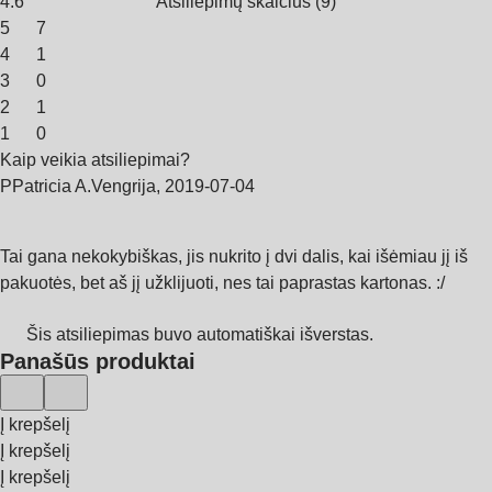
4.6
Atsiliepimų skaičius
(
9
)
5
7
4
1
3
0
2
1
1
0
Kaip veikia atsiliepimai?
P
Patricia A.
Vengrija
,
2019‑07‑04
Tai gana nekokybiškas, jis nukrito į dvi dalis, kai išėmiau jį iš
pakuotės, bet aš jį užklijuoti, nes tai paprastas kartonas. :/
Šis atsiliepimas buvo automatiškai išverstas.
Panašūs produktai
Į krepšelį
Į krepšelį
Į krepšelį