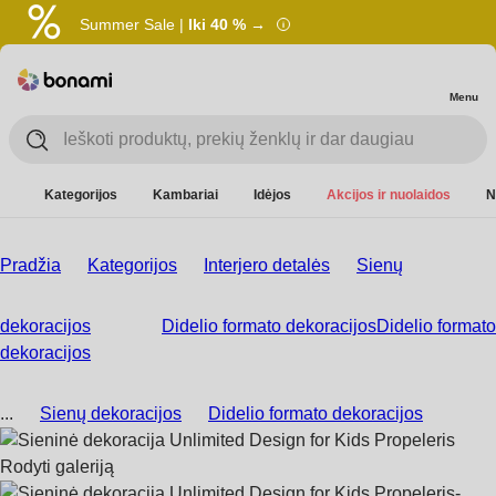
Summer Sale |
Iki 40 % →
Menu
Kategorijos
Kambariai
Idėjos
Akcijos ir nuolaidos
N
Pradžia
Kategorijos
Interjero detalės
Sienų
dekoracijos
Didelio formato dekoracijos
Didelio formato
dekoracijos
...
Sienų dekoracijos
Didelio formato dekoracijos
Rodyti galeriją