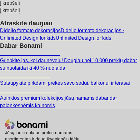
Į krepšelį
Į krepšelį
Atraskite daugiau
Didelio formato dekoracijos
Didelio formato dekoracijos ·
Unlimited Design for kids
Unlimited Design for kids
Dabar Bonami
Summer Sale iki -40 %
Griebkite jas, kol dar nevėlu! Daugiau nei 10 000 prekių dabar
su nuolaida iki 40 % nuolaida
Sodas su nuolaida
Sutaupykite pirkdami prekes savo sodui, balkonui ir terasai
Premium su nuolaida
Atrinktos premium kolekcijos jūsų namams dabar dar
palankesnėmis kainomis
Jūsų laukia platus prekių namams
asortimentas ir daug įkvepiančių idėjų