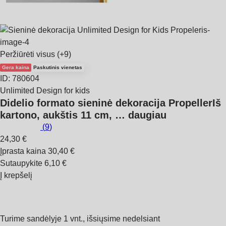
Peržiūrėti visus
(+9)
Gera kaina
Paskutinis vienetas
ID: 780604
Unlimited Design for kids
Didelio formato sieninė dekoracija Propeller
Iš
kartono, aukštis 11 cm
, …
daugiau
(
9
)
24,30 €
Įprasta kaina 30,40 €
Sutaupykite 6,10 €
Į krepšelį
Turime sandėlyje 1 vnt., išsiųsime nedelsiant