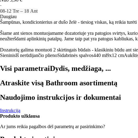
·
08‑12 Tre – 18 Ant
Daugiau
Šampūnas, kondicionierius ar dušo želė - tiesiog viskas, ką reikia turėti
Šiame ant sienos montuojamame dozatoriuje yra patogios svirtys, kuriomi
neužteršdami aplinkinių patalpų. Jame taip pat yra patogus kabliukas, k
Dozatorių galima montuoti 2 skirtingais būdais - klasikiniu būdu ant sie
Sieninis
Iš nerūdijančio plieno
Sidabrinės spalvos
440 ml
9x12 cm
Aukšti
Visi parametrai
Dydis, medžiaga, ...
Atraskite visą Bathroom asortimentą
Naudojimo instrukcijos ir dokumentai
Instrukcija
Produkto užklausa
Ar jums reikia pagalbos dėl parametrų ar pasirinkimo?