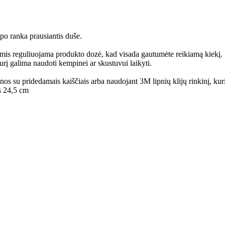
 po ranka prausiantis duše.
s reguliuojama produkto dozė, kad visada gautumėte reikiamą kiekį. Be t
urį galima naudoti kempinei ar skustuvui laikyti.
nos su pridedamais kaiščiais arba naudojant 3M lipnių klijų rinkinį, kur
s 24,5 cm