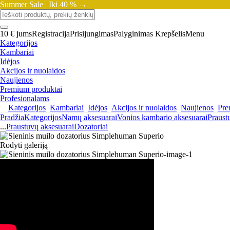
Summer Sale |
Iki 40 % →
10 € jums
Registracija
Prisijungimas
Palyginimas
Krepšelis
Menu
Kategorijos
Kambariai
Idėjos
Akcijos ir nuolaidos
Naujienos
Premium produktai
Profesionalams
Kategorijos
Kambariai
Idėjos
Akcijos ir nuolaidos
Naujienos
Pre
Pradžia
Kategorijos
Namų aksesuarai
Vonios kambario aksesuarai
Praust
...
Praustuvų aksesuarai
Dozatoriai
Rodyti galeriją