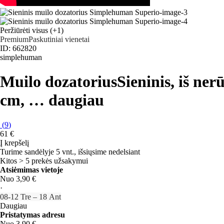
Peržiūrėti visus
(+1)
Premium
Paskutiniai vienetai
ID: 662820
simplehuman
Muilo dozatorius
Sieninis, iš ner
cm
, …
daugiau
(
9
)
61 €
Į krepšelį
Turime sandėlyje 5 vnt., išsiųsime nedelsiant
Kitos > 5 prekės užsakymui
Atsiėmimas vietoje
Nuo 3,90 €
·
08‑12 Tre – 18 Ant
Daugiau
Pristatymas adresu
Nuo 3,90 €