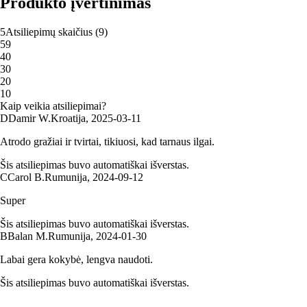
Produkto įvertinimas
5
Atsiliepimų skaičius
(
9
)
5
9
4
0
3
0
2
0
1
0
Kaip veikia atsiliepimai?
D
Damir W.
Kroatija
,
2025‑03‑11
Atrodo gražiai ir tvirtai, tikiuosi, kad tarnaus ilgai.
Šis atsiliepimas buvo automatiškai išverstas.
C
Carol B.
Rumunija
,
2024‑09‑12
Super
Šis atsiliepimas buvo automatiškai išverstas.
B
Balan M.
Rumunija
,
2024‑01‑30
Labai gera kokybė, lengva naudoti.
Šis atsiliepimas buvo automatiškai išverstas.