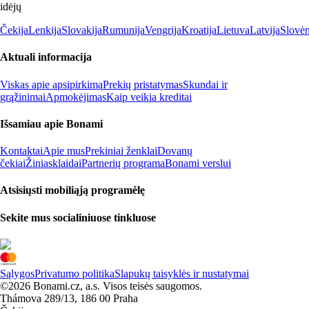
idėjų
Čekija
Lenkija
Slovakija
Rumunija
Vengrija
Kroatija
Lietuva
Latvija
Slovėn
Aktuali informacija
Viskas apie apsipirkimą
Prekių pristatymas
Skundai ir
grąžinimai
Apmokėjimas
Kaip veikia kreditai
Išsamiau apie Bonami
Kontaktai
Apie mus
Prekiniai ženklai
Dovanų
čekiai
Žiniasklaidai
Partnerių programa
Bonami verslui
Atsisiųsti mobiliąją programėlę
Sekite mus socialiniuose tinkluose
Sąlygos
Privatumo politika
Slapukų taisyklės ir nustatymai
©2026 Bonami.cz, a.s. Visos teisės saugomos.
Thámova 289/13, 186 00 Praha