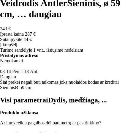
Veidrodis Antler
Sieninis, ø 59
cm
, …
daugiau
243 €
Įprasta kaina 287 €
Sutaupykite 44 €
Į krepšelį
Turime sandėlyje 1 vnt., išsiųsime nedelsiant
Pristatymas adresu
Nemokamai
·
08‑14 Pen – 18 Ant
Daugiau
Šiai prekei negali būti taikomas joks nuolaidos kodas ar kreditai
Sieninis
Ø 59 cm
Visi parametrai
Dydis, medžiaga, ...
Produkto užklausa
Ar jums reikia pagalbos dėl parametrų ar pasirinkimo?