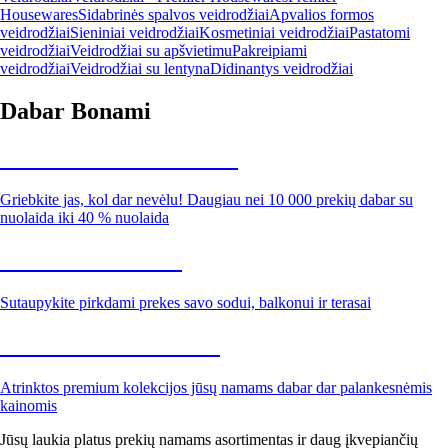
Housewares
Sidabrinės spalvos veidrodžiai
Apvalios formos
veidrodžiai
Sieniniai veidrodžiai
Kosmetiniai veidrodžiai
Pastatomi
veidrodžiai
Veidrodžiai su apšvietimu
Pakreipiami
veidrodžiai
Veidrodžiai su lentyna
Didinantys veidrodžiai
Dabar Bonami
Summer Sale iki -40 %
Griebkite jas, kol dar nevėlu! Daugiau nei 10 000 prekių dabar su
nuolaida iki 40 % nuolaida
Sodas su nuolaida
Sutaupykite pirkdami prekes savo sodui, balkonui ir terasai
Premium su nuolaida
Atrinktos premium kolekcijos jūsų namams dabar dar palankesnėmis
kainomis
Jūsų laukia platus prekių namams asortimentas ir daug įkvepiančių