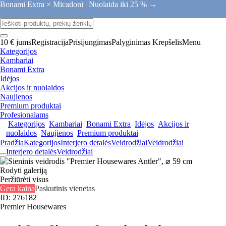
Bonami Extra × Micadoni |
Nuolaida iki 25 % →
10 € jums
Registracija
Prisijungimas
Palyginimas
Krepšelis
Menu
Kategorijos
Kambariai
Bonami Extra
Idėjos
Akcijos ir nuolaidos
Naujienos
Premium produktai
Profesionalams
Kategorijos
Kambariai
Bonami Extra
Idėjos
Akcijos ir
nuolaidos
Naujienos
Premium produktai
Pradžia
Kategorijos
Interjero detalės
Veidrodžiai
Veidrodžiai
...
Interjero detalės
Veidrodžiai
Rodyti galeriją
Peržiūrėti visus
Gera kaina
Paskutinis vienetas
ID: 276182
Premier Housewares