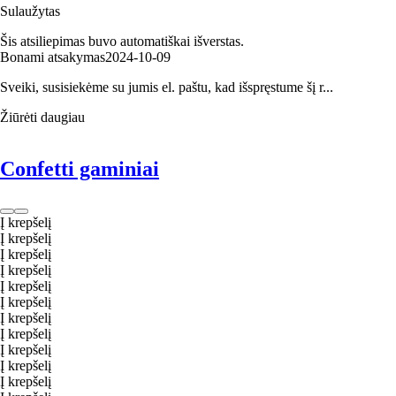
Sulaužytas
Šis atsiliepimas buvo automatiškai išverstas.
Bonami atsakymas
2024‑10‑09
Sveiki, susisiekėme su jumis el. paštu, kad išspręstume šį r...
Žiūrėti daugiau
Confetti gaminiai
Į krepšelį
Į krepšelį
Į krepšelį
Į krepšelį
Į krepšelį
Į krepšelį
Į krepšelį
Į krepšelį
Į krepšelį
Į krepšelį
Į krepšelį