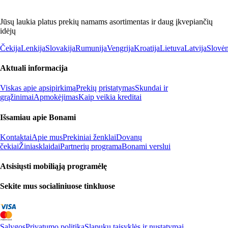
Jūsų laukia platus prekių namams asortimentas ir daug įkvepiančių
idėjų
Čekija
Lenkija
Slovakija
Rumunija
Vengrija
Kroatija
Lietuva
Latvija
Slovėn
Aktuali informacija
Viskas apie apsipirkimą
Prekių pristatymas
Skundai ir
grąžinimai
Apmokėjimas
Kaip veikia kreditai
Išsamiau apie Bonami
Kontaktai
Apie mus
Prekiniai ženklai
Dovanų
čekiai
Žiniasklaidai
Partnerių programa
Bonami verslui
Atsisiųsti mobiliąją programėlę
Sekite mus socialiniuose tinkluose
Sąlygos
Privatumo politika
Slapukų taisyklės ir nustatymai