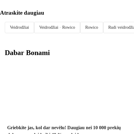
Atraskite daugiau
Veidrodžiai
Veidrodžiai · Rowico
Rowico
Rudi veidrodži
Dabar Bonami
Summer Sale
iki -40 %
Griebkite jas, kol dar nevėlu! Daugiau nei 10 000 prekių