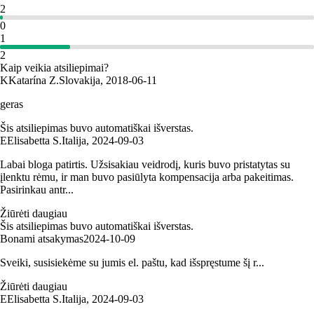
2
0
1
2
Kaip veikia atsiliepimai?
K
Katarína Z.
Slovakija
,
2018‑06‑11
geras
Šis atsiliepimas buvo automatiškai išverstas.
E
Elisabetta S.
Italija
,
2024‑09‑03
Labai bloga patirtis. Užsisakiau veidrodį, kuris buvo pristatytas su
įlenktu rėmu, ir man buvo pasiūlyta kompensacija arba pakeitimas.
Pasirinkau antr...
Žiūrėti daugiau
Šis atsiliepimas buvo automatiškai išverstas.
Bonami atsakymas
2024‑10‑09
Sveiki, susisiekėme su jumis el. paštu, kad išspręstume šį r...
Žiūrėti daugiau
E
Elisabetta S.
Italija
,
2024‑09‑03