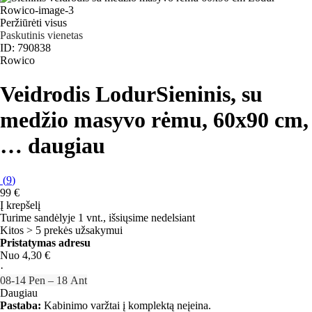
Peržiūrėti visus
Paskutinis vienetas
ID: 790838
Rowico
Veidrodis Lodur
Sieninis, su
medžio masyvo rėmu, 60x90 cm
,
…
daugiau
(
9
)
99 €
Į krepšelį
Turime sandėlyje 1 vnt., išsiųsime nedelsiant
Kitos > 5 prekės užsakymui
Pristatymas adresu
Nuo 4,30 €
·
08‑14 Pen – 18 Ant
Daugiau
Pastaba:
Kabinimo varžtai į komplektą neįeina.