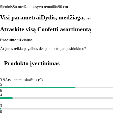
Sieninis
Su medžio masyvo rėmu
60x90 cm
Visi parametrai
Dydis, medžiaga, ...
Atraskite visą Confetti asortimentą
Produkto užklausa
Ar jums reikia pagalbos dėl parametrų ar pasirinkimo?
Produkto įvertinimas
3.9
Atsiliepimų skaičius
(
9
)
5
6
4
1
3
0