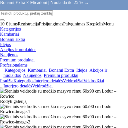
Bonami Extra × Micadoni |
Nuolaida iki 25 % →
10 € jums
Registracija
Prisijungimas
Palyginimas
Krepšelis
Menu
Kategorijos
Kambariai
Bonami Extra
Idėjos
Akcijos ir nuolaidos
Naujienos
Premium produktai
Profesionalams
Kategorijos
Kambariai
Bonami Extra
Idėjos
Akcijos ir
nuolaidos
Naujienos
Premium produktai
Pradžia
Kategorijos
Interjero detalės
Veidrodžiai
Veidrodžiai
...
Interjero detalės
Veidrodžiai
Rodyti galeriją