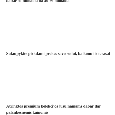
dabar su nuolaida iki 40 % nuolaida
Sodas su
nuolaida
Sutaupykite pirkdami prekes savo sodui, balkonui ir terasai
Premium su
nuolaida
Atrinktos premium kolekcijos jūsų namams dabar dar
palankesnėmis kainomis