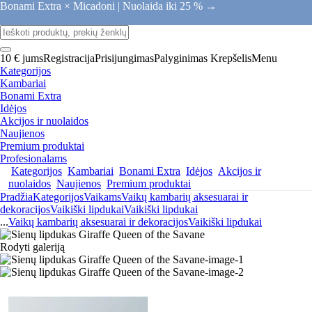
Bonami Extra × Micadoni |
Nuolaida iki 25 % →
10 € jums
Registracija
Prisijungimas
Palyginimas
Krepšelis
Menu
Kategorijos
Kambariai
Bonami Extra
Idėjos
Akcijos ir nuolaidos
Naujienos
Premium produktai
Profesionalams
Kategorijos
Kambariai
Bonami Extra
Idėjos
Akcijos ir
nuolaidos
Naujienos
Premium produktai
Pradžia
Kategorijos
Vaikams
Vaikų kambarių aksesuarai ir
dekoracijos
Vaikiški lipdukai
Vaikiški lipdukai
...
Vaikų kambarių aksesuarai ir dekoracijos
Vaikiški lipdukai
Rodyti galeriją