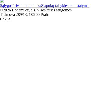
Sąlygos
Privatumo politika
Slapukų taisyklės ir nustatymai
©2026 Bonami.cz, a.s. Visos teisės saugomos.
Thámova 289/13, 186 00 Praha
Čekija