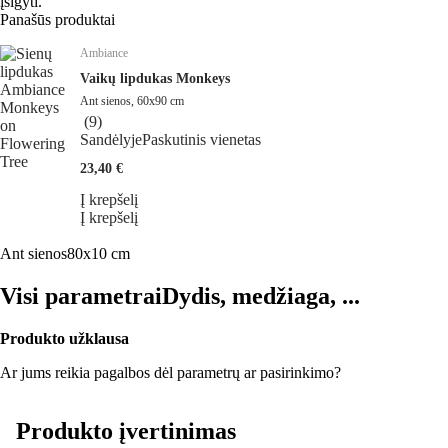
įsigyti.
Panašūs produktai
Ambiance
Vaikų lipdukas Monkeys
Ant sienos, 60x90 cm
(
9
)
Sandėlyje
Paskutinis vienetas
23,40 €
Į krepšelį
Į krepšelį
Ant sienos
80x10 cm
Visi parametrai
Dydis, medžiaga, ...
Produkto užklausa
Ar jums reikia pagalbos dėl parametrų ar pasirinkimo?
Produkto įvertinimas