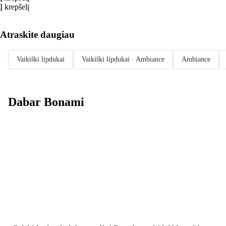
Į krepšelį
Atraskite daugiau
Vaikiški lipdukai
Vaikiški lipdukai · Ambiance
Ambiance
Dabar Bonami
Summer Sale
iki -40 %