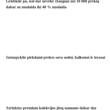
Griebkite jas, kol dar nevėlu! Daugiau nei 10 000 prekių
dabar su nuolaida iki 40 % nuolaida
Sodas su
nuolaida
Sutaupykite pirkdami prekes savo sodui, balkonui ir terasai
Premium su
nuolaida
Atrinktos premium kolekcijos jūsų namams dabar dar