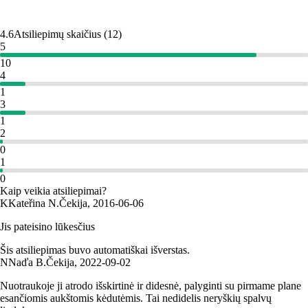
4.6
Atsiliepimų skaičius
(
12
)
5
10
4
1
3
1
2
0
1
0
Kaip veikia atsiliepimai?
K
Kateřina N.
Čekija
,
2016‑06‑06
Jis pateisino lūkesčius
Šis atsiliepimas buvo automatiškai išverstas.
N
Naďa B.
Čekija
,
2022‑09‑02
Nuotraukoje ji atrodo išskirtinė ir didesnė, palyginti su pirmame plane
esančiomis aukštomis kėdutėmis. Tai nedidelis neryškių spalvų