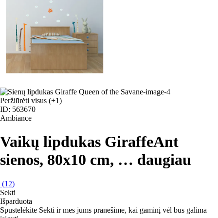
Peržiūrėti visus
(+1)
ID: 563670
Ambiance
Vaikų lipdukas Giraffe
Ant
sienos, 80x10 cm
, …
daugiau
(
12
)
Sekti
Išparduota
Spustelėkite Sekti ir mes jums pranešime, kai gaminį vėl bus galima