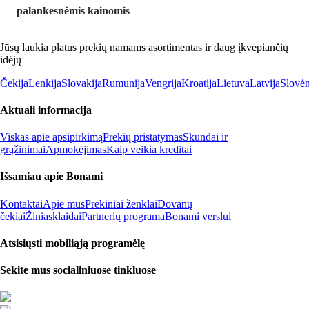
palankesnėmis kainomis
Jūsų laukia platus prekių namams asortimentas ir daug įkvepiančių
idėjų
Čekija
Lenkija
Slovakija
Rumunija
Vengrija
Kroatija
Lietuva
Latvija
Slovėn
Aktuali informacija
Viskas apie apsipirkimą
Prekių pristatymas
Skundai ir
grąžinimai
Apmokėjimas
Kaip veikia kreditai
Išsamiau apie Bonami
Kontaktai
Apie mus
Prekiniai ženklai
Dovanų
čekiai
Žiniasklaidai
Partnerių programa
Bonami verslui
Atsisiųsti mobiliąją programėlę
Sekite mus socialiniuose tinkluose