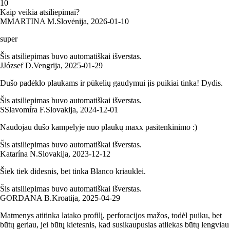
1
0
Kaip veikia atsiliepimai?
M
MARTINA M.
Slovėnija
,
2026‑01‑10
super
Šis atsiliepimas buvo automatiškai išverstas.
J
József D.
Vengrija
,
2025‑01‑29
Dušo padėklo plaukams ir pūkelių gaudymui jis puikiai tinka! Dydis.
Šis atsiliepimas buvo automatiškai išverstas.
S
Slavomíra F.
Slovakija
,
2024‑12‑01
Naudojau dušo kampelyje nuo plaukų maxx pasitenkinimo :)
Šis atsiliepimas buvo automatiškai išverstas.
Katarína N.
Slovakija
,
2023‑12‑12
Šiek tiek didesnis, bet tinka Blanco kriauklei.
Šis atsiliepimas buvo automatiškai išverstas.
GORDANA B.
Kroatija
,
2025‑04‑29
Matmenys atitinka latako profilį, perforacijos mažos, todėl puiku, bet
būtų geriau, jei būtų kietesnis, kad susikaupusias atliekas būtų lengviau