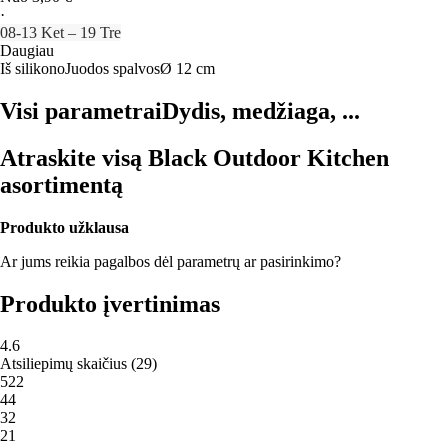
·
08‑13 Ket – 19 Tre
Daugiau
Iš silikono
Juodos spalvos
Ø 12 cm
Visi parametrai
Dydis, medžiaga, ...
Atraskite visą Black Outdoor Kitchen
asortimentą
Produkto užklausa
Ar jums reikia pagalbos dėl parametrų ar pasirinkimo?
Produkto įvertinimas
4.6
Atsiliepimų skaičius
(
29
)
5
22
4
4
3
2
2
1