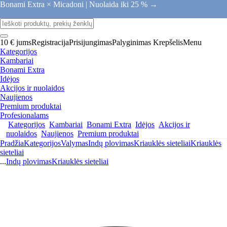
Bonami Extra × Micadoni |
Nuolaida iki 25 % →
10 € jums
Registracija
Prisijungimas
Palyginimas
Krepšelis
Menu
Kategorijos
Kambariai
Bonami Extra
Idėjos
Akcijos ir nuolaidos
Naujienos
Premium produktai
Profesionalams
Kategorijos
Kambariai
Bonami Extra
Idėjos
Akcijos ir
nuolaidos
Naujienos
Premium produktai
Pradžia
Kategorijos
Valymas
Indų plovimas
Kriauklės sieteliai
Kriauklės
sieteliai
...
Indų plovimas
Kriauklės sieteliai