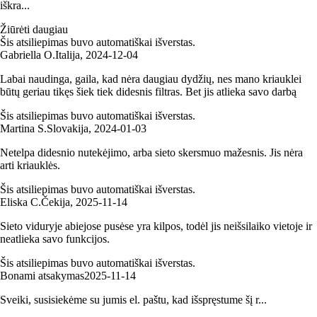
iškra...
Žiūrėti daugiau
Šis atsiliepimas buvo automatiškai išverstas.
Gabriella O.
Italija
,
2024‑12‑04
Labai naudinga, gaila, kad nėra daugiau dydžių, nes mano kriauklei
būtų geriau tikęs šiek tiek didesnis filtras. Bet jis atlieka savo darbą
Šis atsiliepimas buvo automatiškai išverstas.
Martina S.
Slovakija
,
2024‑01‑03
Netelpa didesnio nutekėjimo, arba sieto skersmuo mažesnis. Jis nėra
arti kriauklės.
Šis atsiliepimas buvo automatiškai išverstas.
Eliska C.
Čekija
,
2025‑11‑14
Sieto viduryje abiejose pusėse yra kilpos, todėl jis neišsilaiko vietoje ir
neatlieka savo funkcijos.
Šis atsiliepimas buvo automatiškai išverstas.
Bonami atsakymas
2025‑11‑14
Sveiki, susisiekėme su jumis el. paštu, kad išspręstume šį r...