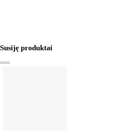
Į KREPŠELĮ
Susiję produktai