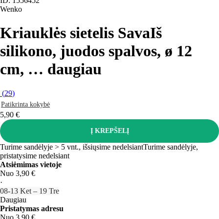
ID: 1556452
Wenko
Kriauklės sietelis Sava
Iš
silikono, juodos spalvos, ø 12
cm
, …
daugiau
(
29
)
Patikrinta kokybė
5,90 €
Į KREPŠELĮ
Turime sandėlyje > 5 vnt., išsiųsime nedelsiant
Turime sandėlyje,
pristatysime nedelsiant
Atsiėmimas vietoje
Nuo 3,90 €
·
08‑13 Ket – 19 Tre
Daugiau
Pristatymas adresu
Nuo 3,90 €