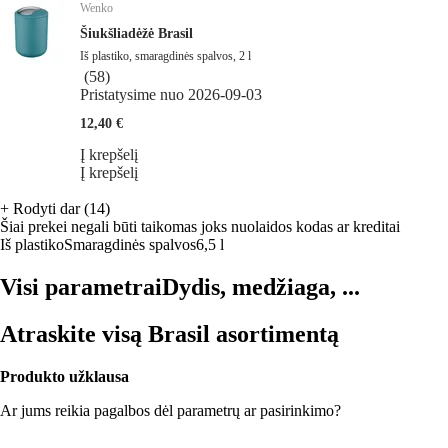
Wenko
Šiukšliadėžė Brasil
Iš plastiko, smaragdinės spalvos, 2 l
(
58
)
Pristatysime nuo 2026‑09‑03
12,40 €
Į krepšelį
Į krepšelį
+
Rodyti dar (14)
Šiai prekei negali būti taikomas joks nuolaidos kodas ar kreditai
Iš plastiko
Smaragdinės spalvos
6,5 l
Visi parametrai
Dydis, medžiaga, ...
Atraskite visą Brasil asortimentą
Produkto užklausa
Ar jums reikia pagalbos dėl parametrų ar pasirinkimo?