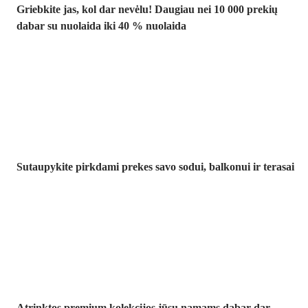
Griebkite jas, kol dar nevėlu! Daugiau nei 10 000 prekių
dabar su nuolaida iki 40 % nuolaida
Sodas su
nuolaida
Sutaupykite pirkdami prekes savo sodui, balkonui ir terasai
Premium su
nuolaida
Atrinktos premium kolekcijos jūsų namams dabar dar