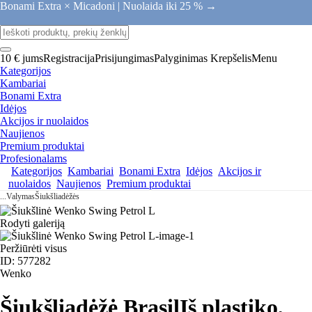
Bonami Extra × Micadoni |
Nuolaida iki 25 % →
10 € jums
Registracija
Prisijungimas
Palyginimas
Krepšelis
Menu
Kategorijos
Kambariai
Bonami Extra
Idėjos
Akcijos ir nuolaidos
Naujienos
Premium produktai
Profesionalams
Kategorijos
Kambariai
Bonami Extra
Idėjos
Akcijos ir
nuolaidos
Naujienos
Premium produktai
...
Valymas
Šiukšliadėžės
Rodyti galeriją
Peržiūrėti visus
ID: 577282
Wenko
Šiukšliadėžė Brasil
Iš plastiko,