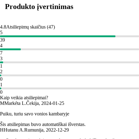
Produkto įvertinimas
4.8
Atsiliepimų skaičius
(
47
)
5
39
4
7
3
1
2
0
1
0
Kaip veikia atsiliepimai?
M
Markéta L.
Čekija
,
2024‑01‑25
Puiku, turiu savo vonios kambaryje
Šis atsiliepimas buvo automatiškai išverstas.
H
Hutanu A.
Rumunija
,
2022‑12‑29