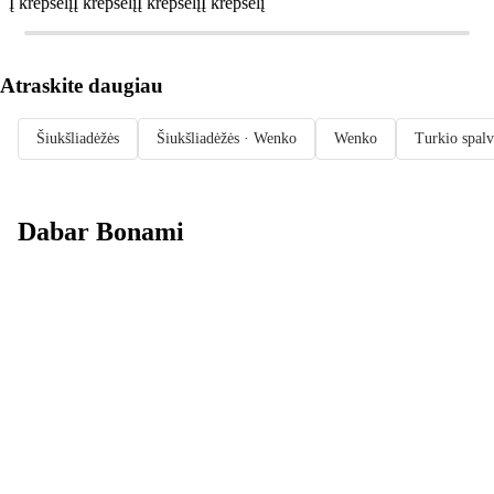
Į krepšelį
Į krepšelį
Į krepšelį
Į krepšelį
Atraskite daugiau
Šiukšliadėžės
Šiukšliadėžės · Wenko
Wenko
Turkio spalv
Dabar Bonami
Summer Sale
iki -40 %