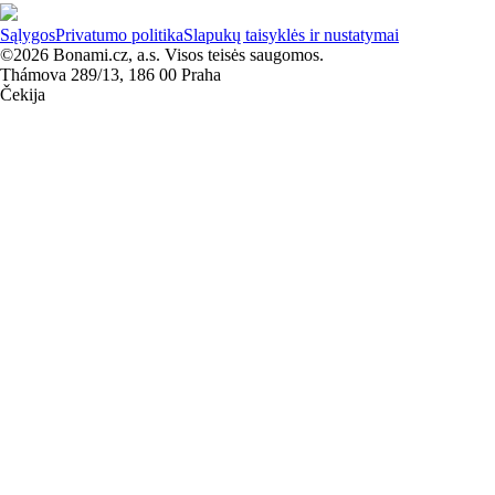
Sąlygos
Privatumo politika
Slapukų taisyklės ir nustatymai
©2026 Bonami.cz, a.s. Visos teisės saugomos.
Thámova 289/13, 186 00 Praha
Čekija