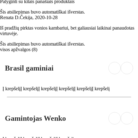
Palyginti su kitais panašiais produktais
Šis atsiliepimas buvo automatiškai išverstas.
Renata D.
Čekija
,
2020‑10‑28
Iš pradžių pirktas vonios kambariui, bet galiausiai laikinai panaudotas
virtuvėje.
Šis atsiliepimas buvo automatiškai išverstas.
visos apžvalgos
(
8
)
Brasil gaminiai
Į krepšelį
Į krepšelį
Į krepšelį
Į krepšelį
Į krepšelį
Į krepšelį
Gamintojas Wenko