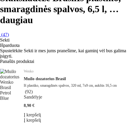
smaragdinės spalvos, 6,5 l
, …
daugiau
(
47
)
Sekti
Išparduota
Spustelėkite Sekti ir mes jums pranešime, kai gaminį vėl bus galima
įsigyti.
Panašūs produktai
Wenko
Muilo dozatorius Brasil
Iš plastiko, smaragdinės spalvos, 320 ml, 7x9 cm, aukštis 16,5 cm
(
92
)
Sandėlyje
8,90 €
Į krepšelį
Į krepšelį