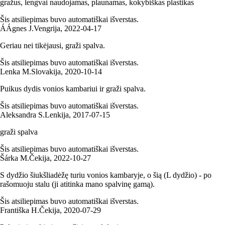
gražus, lengvai naudojamas, plaunamas, kokybiškas plastikas
Šis atsiliepimas buvo automatiškai išverstas.
Á
Ágnes J.
Vengrija
,
2022‑04‑17
Geriau nei tikėjausi, graži spalva.
Šis atsiliepimas buvo automatiškai išverstas.
Lenka M.
Slovakija
,
2020‑10‑14
Puikus dydis vonios kambariui ir graži spalva.
Šis atsiliepimas buvo automatiškai išverstas.
Aleksandra S.
Lenkija
,
2017‑07‑15
graži spalva
Šis atsiliepimas buvo automatiškai išverstas.
Šárka M.
Čekija
,
2022‑10‑27
S dydžio šiukšliadėžę turiu vonios kambaryje, o šią (L dydžio) - po
rašomuoju stalu (ji atitinka mano spalvinę gamą).
Šis atsiliepimas buvo automatiškai išverstas.
Františka H.
Čekija
,
2020‑07‑29