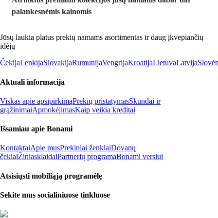
palankesnėmis kainomis
Jūsų laukia platus prekių namams asortimentas ir daug įkvepiančių
idėjų
Čekija
Lenkija
Slovakija
Rumunija
Vengrija
Kroatija
Lietuva
Latvija
Slovėn
Aktuali informacija
Viskas apie apsipirkimą
Prekių pristatymas
Skundai ir
grąžinimai
Apmokėjimas
Kaip veikia kreditai
Išsamiau apie Bonami
Kontaktai
Apie mus
Prekiniai ženklai
Dovanų
čekiai
Žiniasklaidai
Partnerių programa
Bonami verslui
Atsisiųsti mobiliąją programėlę
Sekite mus socialiniuose tinkluose