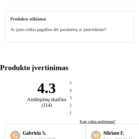
Instrukcija
Produkto užklausa
Ar jums reikia pagalbos dėl parametrų ar pasirinkimo?
Produkto įvertinimas
4.3
5
4
3
Atsiliepimų skaičius
(
114
)
2
1
Kaip veikia atsiliepimai?
Gabriela S.
Miriam F.
G
M