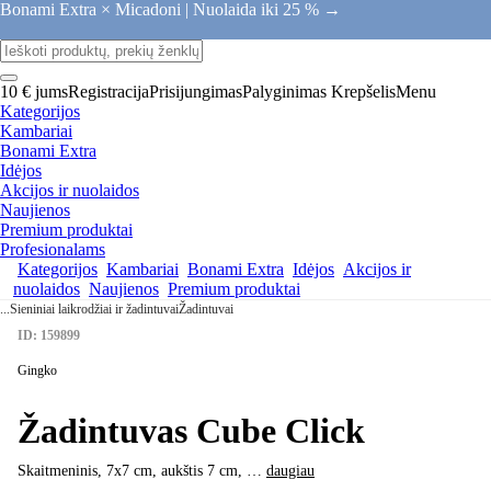
Bonami Extra × Micadoni |
Nuolaida iki 25 % →
10 € jums
Registracija
Prisijungimas
Palyginimas
Krepšelis
Menu
Kategorijos
Kambariai
Bonami Extra
Idėjos
Akcijos ir nuolaidos
Naujienos
Premium produktai
Profesionalams
Kategorijos
Kambariai
Bonami Extra
Idėjos
Akcijos ir
nuolaidos
Naujienos
Premium produktai
...
Sieniniai laikrodžiai ir žadintuvai
Žadintuvai
ID: 159899
Gingko
Žadintuvas Cube Click
Skaitmeninis, 7x7 cm, aukštis 7 cm
, …
daugiau