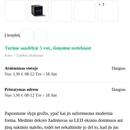
+
3
Į krepšelį
Turime sandėlyje 5 vnt., išsiųsime nedelsiant
Kitos > 5 prekės užsakymui
Atsiėmimas vietoje
Daugiau
Nuo 3,90 €
·
08‑12 Tre – 18 Ant
Pristatymas adresu
Daugiau
Nuo 3,90 €
·
08‑12 Tre – 18 Ant
Paprastume slypi grožis, ypač kai jis suformuotas modernia
forma. Medinio dekoro žadintuvas su LED ekranu dominuos ant
jūsų naktinio stalelio, todėl net nekaltinsite jo dėl to, kad jis jus