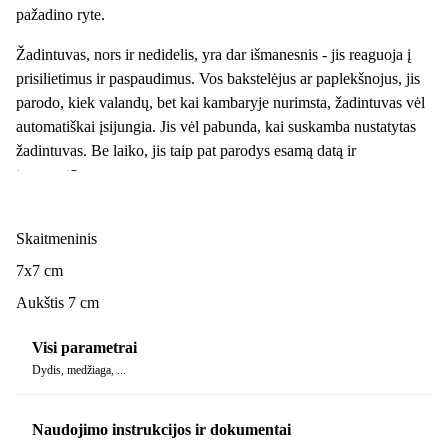
pažadino ryte.
Žadintuvas, nors ir nedidelis, yra dar išmanesnis - jis reaguoja į
prisilietimus ir paspaudimus. Vos bakstelėjus ar paplekšnojus, jis
parodo, kiek valandų, bet kai kambaryje nurimsta, žadintuvas vėl
automatiškai įsijungia. Jis vėl pabunda, kai suskamba nustatytas
žadintuvas. Be laiko, jis taip pat parodys esamą datą ir
temperatūrą.
Žadintuvas maitinamas 3 baterijomis arba USB laidu, kuris yra
pakuotėje. Tuomet pats žadintuvas turi tris nustatymus su iki
Skaitmeninis
vienos minutės trukmės signalu. Taigi net didžiausi miegaliai bus
7x7 cm
ištraukti iš lovos.
Aukštis 7 cm
Visi parametrai
Dydis, medžiaga, ...
Naudojimo instrukcijos ir dokumentai