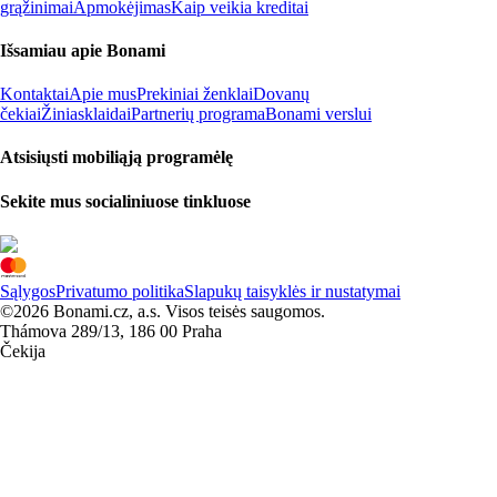
grąžinimai
Apmokėjimas
Kaip veikia kreditai
Išsamiau apie Bonami
Kontaktai
Apie mus
Prekiniai ženklai
Dovanų
čekiai
Žiniasklaidai
Partnerių programa
Bonami verslui
Atsisiųsti mobiliąją programėlę
Sekite mus socialiniuose tinkluose
Sąlygos
Privatumo politika
Slapukų taisyklės ir nustatymai
©2026 Bonami.cz, a.s. Visos teisės saugomos.
Thámova 289/13, 186 00 Praha
Čekija