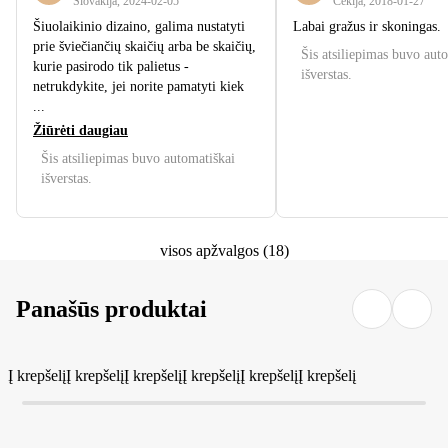
Slovakija
,
2024‑02‑05
Čekija
,
2018‑01‑27
Šiuolaikinio dizaino, galima nustatyti
Labai gražus ir skoningas.
prie šviečiančių skaičių arba be skaičių,
Šis atsiliepimas buvo aut
kurie pasirodo tik palietus -
išverstas.
netrukdykite, jei norite pamatyti kiek
...
Žiūrėti daugiau
Šis atsiliepimas buvo automatiškai
išverstas.
visos apžvalgos
(
18
)
Panašūs produktai
Į krepšelį
Į krepšelį
Į krepšelį
Į krepšelį
Į krepšelį
Į krepšelį