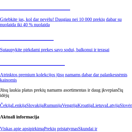
Summer Sale iki -40 %
Griebkite jas, kol dar nevėlu! Daugiau nei 10 000 prekių dabar su
nuolaida iki 40 % nuolaida
Sodas su nuolaida
Sutaupykite pirkdami prekes savo sodui, balkonui ir terasai
Premium su nuolaida
Atrinktos premium kolekcijos jūsų namams dabar dar palankesnėmis
kainomis
Jūsų laukia platus prekių namams asortimentas ir daug įkvepiančių
idėjų
Čekija
Lenkija
Slovakija
Rumunija
Vengrija
Kroatija
Lietuva
Latvija
Slovėn
Aktuali informacija
Viskas apie apsipirkimą
Prekių pristatymas
Skundai ir