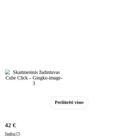
Peržiūrėti visus
42 €
Spalva (7)