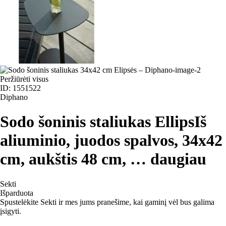
Peržiūrėti visus
ID: 1551522
Diphano
Sodo šoninis staliukas Ellips
Iš
aliuminio, juodos spalvos, 34x42
cm, aukštis 48 cm
, …
daugiau
Sekti
Išparduota
Spustelėkite Sekti ir mes jums pranešime, kai gaminį vėl bus galima
įsigyti.