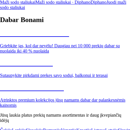
Maži sodo staliukai
Maži sodo staliukai · Diphano
Diphano
Juodi maži
sodo staliukai
Dabar Bonami
Summer Sale iki -40 %
Griebkite jas, kol dar nevėlu! Daugiau nei 10 000 prekių dabar su
nuolaida iki 40 % nuolaida
Sodas su nuolaida
Sutaupykite pirkdami prekes savo sodui, balkonui ir terasai
Premium su nuolaida
Atrinktos premium kolekcijos jūsų namams dabar dar palankesnėmis
kainomis
Jūsų laukia platus prekių namams asortimentas ir daug įkvepiančių
idėjų