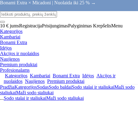
Bonami Extra × Micadoni |
Nuolaida iki 25 % →
10 € jums
Registracija
Prisijungimas
Palyginimas
Krepšelis
Menu
Kategorijos
Kambariai
Bonami Extra
Idėjos
Akcijos ir nuolaidos
Naujienos
Premium produktai
Profesionalams
Kategorijos
Kambariai
Bonami Extra
Idėjos
Akcijos ir
nuolaidos
Naujienos
Premium produktai
Pradžia
Kategorijos
Sodas
Sodo baldai
Sodo stalai ir staliukai
Maži sodo
staliukai
Maži sodo staliukai
...
Sodo stalai ir staliukai
Maži sodo staliukai