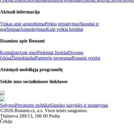
Čekija
Lenkija
Slovakija
Rumunija
Vengrija
Kroatija
Lietuva
Latvija
Slovėn
Aktuali informacija
Viskas apie apsipirkimą
Prekių pristatymas
Skundai ir
grąžinimai
Apmokėjimas
Kaip veikia kreditai
Išsamiau apie Bonami
Kontaktai
Apie mus
Prekiniai ženklai
Dovanų
čekiai
Žiniasklaidai
Partnerių programa
Bonami verslui
Atsisiųsti mobiliąją programėlę
Sekite mus socialiniuose tinkluose
Sąlygos
Privatumo politika
Slapukų taisyklės ir nustatymai
©2026 Bonami.cz, a.s. Visos teisės saugomos.
Thámova 289/13, 186 00 Praha
Čekija