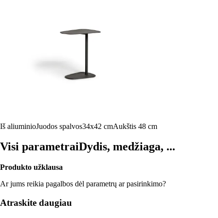
Iš aliuminio
Juodos spalvos
34x42 cm
Aukštis 48 cm
Visi parametrai
Dydis, medžiaga, ...
Produkto užklausa
Ar jums reikia pagalbos dėl parametrų ar pasirinkimo?
Atraskite daugiau