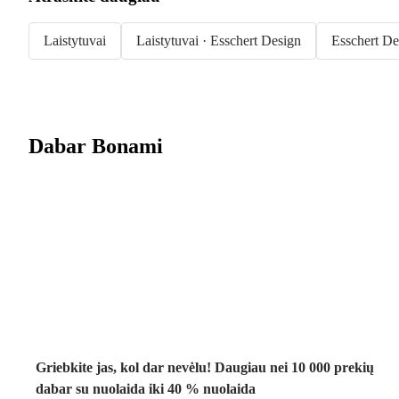
Laistytuvai
Laistytuvai · Esschert Design
Esschert De
Dabar Bonami
Summer Sale
iki -40 %
Griebkite jas, kol dar nevėlu! Daugiau nei 10 000 prekių
dabar su nuolaida iki 40 % nuolaida