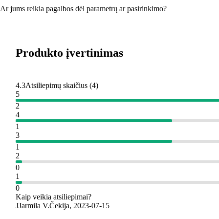
Ar jums reikia pagalbos dėl parametrų ar pasirinkimo?
Produkto įvertinimas
4.3
Atsiliepimų skaičius
(
4
)
5
2
4
1
3
1
2
0
1
0
Kaip veikia atsiliepimai?
J
Jarmila V.
Čekija
,
2023‑07‑15