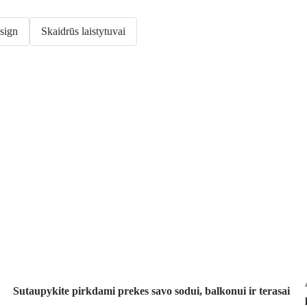
sign
Skaidrūs laistytuvai
Sodas su
nuolaida
Sutaupykite pirkdami prekes savo sodui, balkonui ir terasai