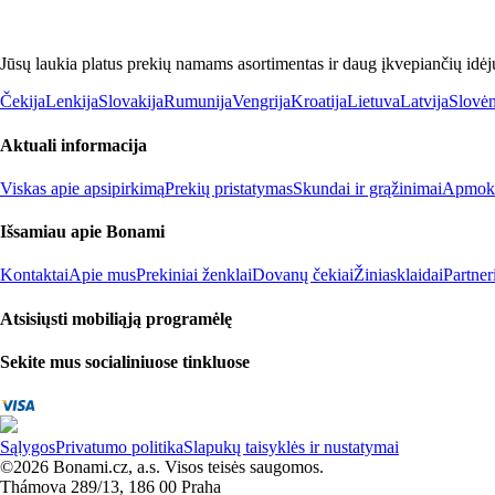
Jūsų laukia platus prekių namams asortimentas ir daug įkvepiančių idėj
Čekija
Lenkija
Slovakija
Rumunija
Vengrija
Kroatija
Lietuva
Latvija
Slovėn
Aktuali informacija
Viskas apie apsipirkimą
Prekių pristatymas
Skundai ir grąžinimai
Apmokė
Išsamiau apie Bonami
Kontaktai
Apie mus
Prekiniai ženklai
Dovanų čekiai
Žiniasklaidai
Partne
Atsisiųsti mobiliąją programėlę
Sekite mus socialiniuose tinkluose
Sąlygos
Privatumo politika
Slapukų taisyklės ir nustatymai
©2026 Bonami.cz, a.s. Visos teisės saugomos.
Thámova 289/13, 186 00 Praha