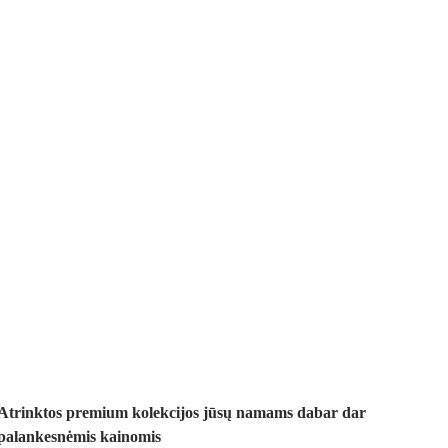
Premium su
nuolaida
Atrinktos premium kolekcijos jūsų namams dabar dar
palankesnėmis kainomis