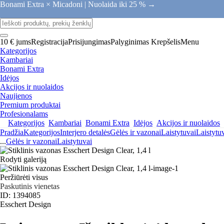
Bonami Extra × Micadoni |
Nuolaida iki 25 % →
10 € jums
Registracija
Prisijungimas
Palyginimas
Krepšelis
Menu
Kategorijos
Kambariai
Bonami Extra
Idėjos
Akcijos ir nuolaidos
Naujienos
Premium produktai
Profesionalams
Kategorijos
Kambariai
Bonami Extra
Idėjos
Akcijos ir nuolaidos
Pradžia
Kategorijos
Interjero detalės
Gėlės ir vazonai
Laistytuvai
Laistytu
...
Gėlės ir vazonai
Laistytuvai
Rodyti galeriją
Peržiūrėti visus
Paskutinis vienetas
ID: 1394085
Esschert Design