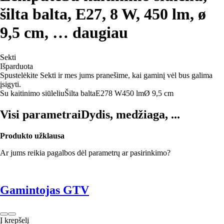
šilta balta, E27, 8 W, 450 lm, ø
9,5 cm
, …
daugiau
Sekti
Išparduota
Spustelėkite Sekti ir mes jums pranešime, kai gaminį vėl bus galima
įsigyti.
Su kaitinimo siūleliu
Šilta balta
E27
8 W
450 lm
Ø 9,5 cm
Visi parametrai
Dydis, medžiaga, ...
Produkto užklausa
Ar jums reikia pagalbos dėl parametrų ar pasirinkimo?
Gamintojas GTV
Į krepšelį