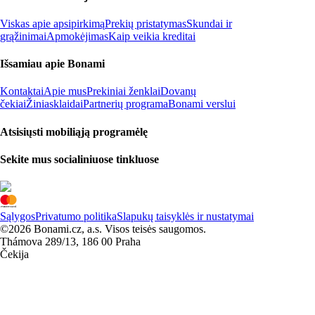
Viskas apie apsipirkimą
Prekių pristatymas
Skundai ir
grąžinimai
Apmokėjimas
Kaip veikia kreditai
Išsamiau apie Bonami
Kontaktai
Apie mus
Prekiniai ženklai
Dovanų
čekiai
Žiniasklaidai
Partnerių programa
Bonami verslui
Atsisiųsti mobiliąją programėlę
Sekite mus socialiniuose tinkluose
Sąlygos
Privatumo politika
Slapukų taisyklės ir nustatymai
©2026 Bonami.cz, a.s. Visos teisės saugomos.
Thámova 289/13, 186 00 Praha
Čekija