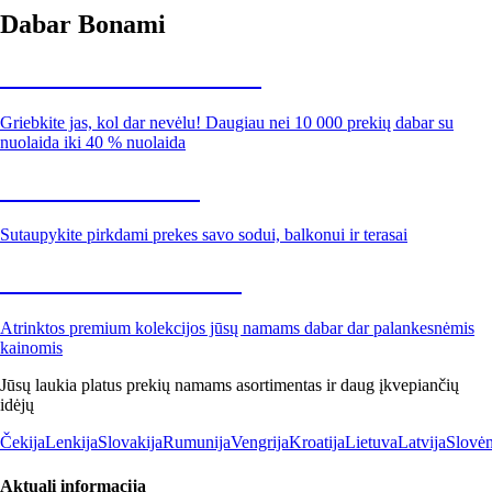
Dabar Bonami
Summer Sale iki -40 %
Griebkite jas, kol dar nevėlu! Daugiau nei 10 000 prekių dabar su
nuolaida iki 40 % nuolaida
Sodas su nuolaida
Sutaupykite pirkdami prekes savo sodui, balkonui ir terasai
Premium su nuolaida
Atrinktos premium kolekcijos jūsų namams dabar dar palankesnėmis
kainomis
Jūsų laukia platus prekių namams asortimentas ir daug įkvepiančių
idėjų
Čekija
Lenkija
Slovakija
Rumunija
Vengrija
Kroatija
Lietuva
Latvija
Slovėn
Aktuali informacija