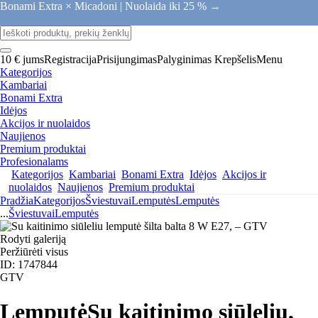
Bonami Extra × Micadoni |
Nuolaida iki 25 % →
10 € jums
Registracija
Prisijungimas
Palyginimas
Krepšelis
Menu
Kategorijos
Kambariai
Bonami Extra
Idėjos
Akcijos ir nuolaidos
Naujienos
Premium produktai
Profesionalams
Kategorijos
Kambariai
Bonami Extra
Idėjos
Akcijos ir
nuolaidos
Naujienos
Premium produktai
Pradžia
Kategorijos
Šviestuvai
Lemputės
Lemputės
...
Šviestuvai
Lemputės
Rodyti galeriją
Peržiūrėti visus
ID: 1747844
GTV
Lemputė
Su kaitinimo siūleliu,