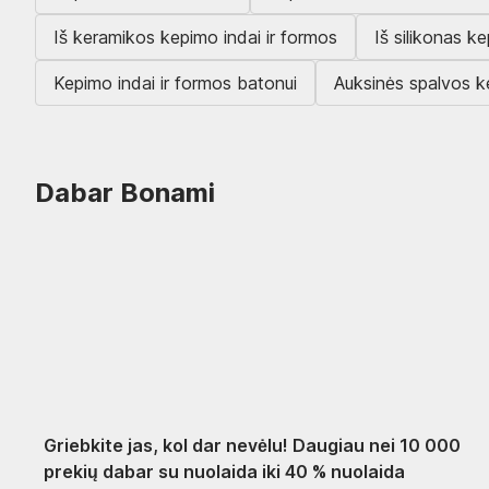
Iš keramikos kepimo indai ir formos
Iš silikonas k
Kepimo indai ir formos batonui
Auksinės spalvos k
Dabar Bonami
Summer Sale
iki -40 %
Griebkite jas, kol dar nevėlu! Daugiau nei 10 000
prekių dabar su nuolaida iki 40 % nuolaida