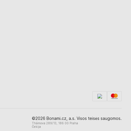
©2026 Bonami.cz, a.s. Visos teisės saugomos.
Thámova 289/13, 186 00 Praha
Čekija