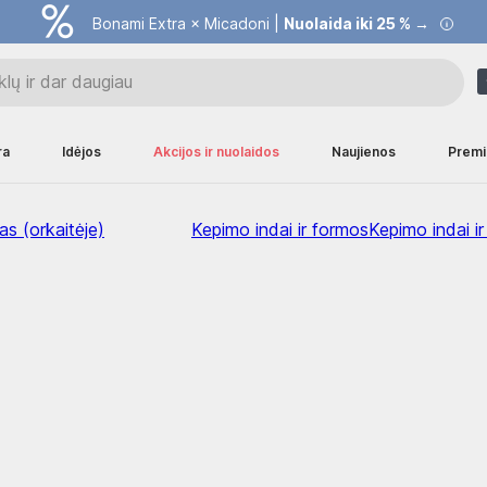
Bonami Extra × Micadoni |
Nuolaida iki 25 % →
ra
Idėjos
Akcijos ir nuolaidos
Naujienos
Premi
s (orkaitėje)
Kepimo indai ir formos
Kepimo indai i