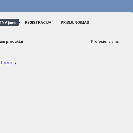
REGISTRACIJA
PRISIJUNGIMAS
10 € jums
um produktai
Profesionalams
r formos