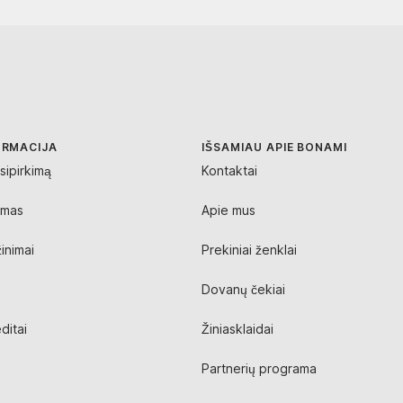
ORMACIJA
IŠSAMIAU APIE BONAMI
sipirkimą
Kontaktai
ymas
Apie mus
inimai
Prekiniai ženklai
Dovanų čekiai
ditai
Žiniasklaidai
Partnerių programa