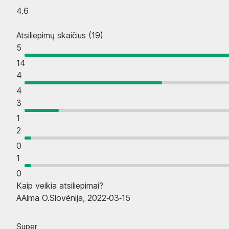
4.6
Atsiliepimų skaičius
(
19
)
5
14
4
4
3
1
2
0
1
0
Kaip veikia atsiliepimai?
A
Alma O.
Slovėnija
,
2022‑03‑15
Super