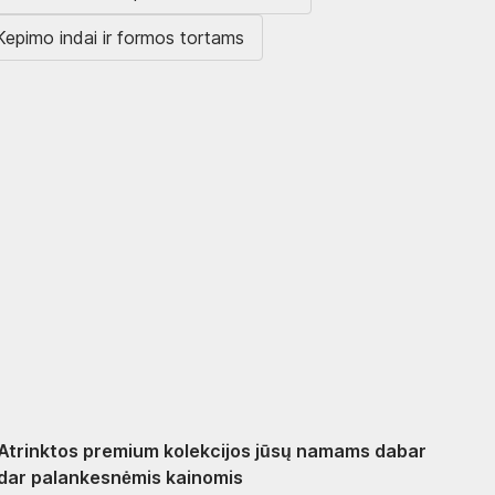
Kepimo indai ir formos tortams
Premium su
nuolaida
Atrinktos premium kolekcijos jūsų namams dabar
dar palankesnėmis kainomis