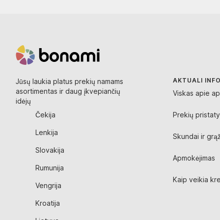
AKTUALI INF
Jūsų laukia platus prekių namams
asortimentas ir daug įkvepiančių
Viskas apie ap
idėjų
Čekija
Prekių pristat
Lenkija
Skundai ir grąž
Slovakija
Apmokėjimas
Rumunija
Kaip veikia kre
Vengrija
Kroatija