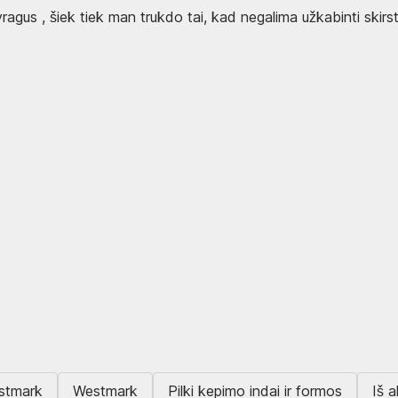
pyragus , šiek tiek man trukdo tai, kad negalima užkabinti skirs
estmark
Westmark
Pilki kepimo indai ir formos
Iš 