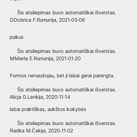
Šis atsiliepimas buvo automatiškai išverstas.
D
Dobrica F.
Rumunija
,
2021‑05‑06
puikus
Šis atsiliepimas buvo automatiškai išverstas.
M
Mierla E.
Rumunija
,
2021‑01‑20
Formos nenaudojau, bet ji labai gerai parengta.
Šis atsiliepimas buvo automatiškai išverstas.
Alicja G.
Lenkija
,
2020‑11‑14
labai praktiškas, aukštos kokybės
Šis atsiliepimas buvo automatiškai išverstas.
Radka M.
Čekija
,
2020‑11‑02