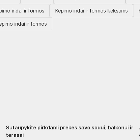
epimo indai ir formos
Kepimo indai ir formos keksams
epimo indai ir formos
Sodas su nuolaida
Sutaupykite pirkdami prekes savo sodui, balkonui ir
terasai