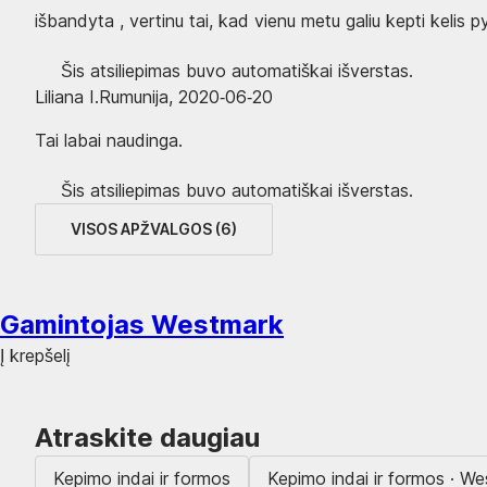
išbandyta , vertinu tai, kad vienu metu galiu kepti kelis 
Šis atsiliepimas buvo automatiškai išverstas.
Liliana I.
Rumunija
,
2020‑06‑20
Tai labai naudinga.
Šis atsiliepimas buvo automatiškai išverstas.
VISOS APŽVALGOS
(
6
)
Gamintojas Westmark
Į krepšelį
Atraskite daugiau
Kepimo indai ir formos
Kepimo indai ir formos · W