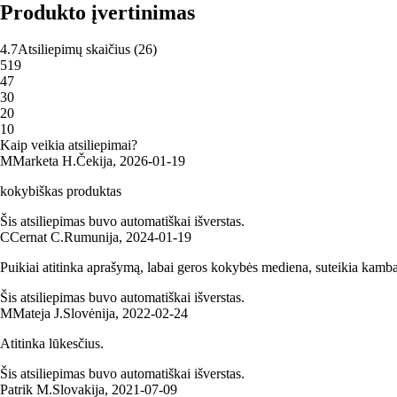
Produkto įvertinimas
4.7
Atsiliepimų skaičius
(
26
)
5
19
4
7
3
0
2
0
1
0
Kaip veikia atsiliepimai?
M
Marketa H.
Čekija
,
2026‑01‑19
kokybiškas produktas
Šis atsiliepimas buvo automatiškai išverstas.
C
Cernat C.
Rumunija
,
2024‑01‑19
Puikiai atitinka aprašymą, labai geros kokybės mediena, suteikia kamba
Šis atsiliepimas buvo automatiškai išverstas.
M
Mateja J.
Slovėnija
,
2022‑02‑24
Atitinka lūkesčius.
Šis atsiliepimas buvo automatiškai išverstas.
Patrik M.
Slovakija
,
2021‑07‑09