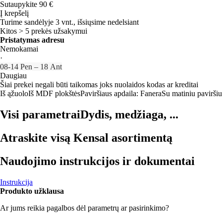
Sutaupykite 90 €
Į krepšelį
Turime sandėlyje 3 vnt., išsiųsime nedelsiant
Kitos > 5 prekės užsakymui
Pristatymas adresu
Nemokamai
·
08‑14 Pen – 18 Ant
Daugiau
Šiai prekei negali būti taikomas joks nuolaidos kodas ar kreditai
Iš ąžuolo
Iš MDF plokštės
Paviršiaus apdaila: Fanera
Su matiniu pavirši
Visi parametrai
Dydis, medžiaga, ...
Atraskite visą Kensal asortimentą
Naudojimo instrukcijos ir dokumentai
Instrukcija
Produkto užklausa
Ar jums reikia pagalbos dėl parametrų ar pasirinkimo?