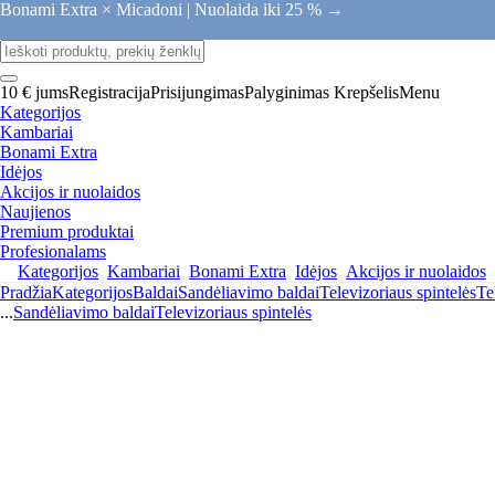
Bonami Extra × Micadoni |
Nuolaida iki 25 % →
10 € jums
Registracija
Prisijungimas
Palyginimas
Krepšelis
Menu
Kategorijos
Kambariai
Bonami Extra
Idėjos
Akcijos ir nuolaidos
Naujienos
Premium produktai
Profesionalams
Kategorijos
Kambariai
Bonami Extra
Idėjos
Akcijos ir nuolaidos
Pradžia
Kategorijos
Baldai
Sandėliavimo baldai
Televizoriaus spintelės
Te
...
Sandėliavimo baldai
Televizoriaus spintelės