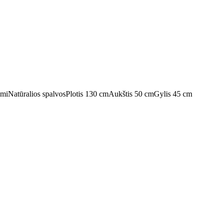
umi
Natūralios spalvos
Plotis 130 cm
Aukštis 50 cm
Gylis 45 cm