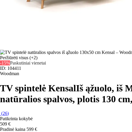
Peržiūrėti visus
(+2)
-15%
Paskutiniai vienetai
ID: 104411
Woodman
TV spintelė Kensal
Iš ąžuolo, iš
natūralios spalvos, plotis 130 cm
(
26
)
Patikrinta kokybė
509 €
Pradinė kaina
599 €