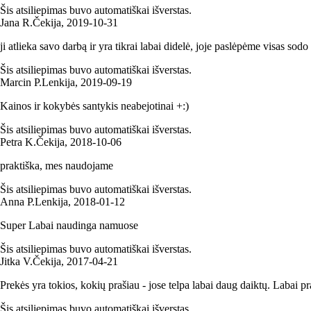
Šis atsiliepimas buvo automatiškai išverstas.
Jana R.
Čekija
,
2019‑10‑31
ji atlieka savo darbą ir yra tikrai labai didelė, joje paslėpėme visas sod
Šis atsiliepimas buvo automatiškai išverstas.
Marcin P.
Lenkija
,
2019‑09‑19
Kainos ir kokybės santykis neabejotinai +:)
Šis atsiliepimas buvo automatiškai išverstas.
Petra K.
Čekija
,
2018‑10‑06
praktiška, mes naudojame
Šis atsiliepimas buvo automatiškai išverstas.
Anna P.
Lenkija
,
2018‑01‑12
Super Labai naudinga namuose
Šis atsiliepimas buvo automatiškai išverstas.
Jitka V.
Čekija
,
2017‑04‑21
Prekės yra tokios, kokių prašiau - jose telpa labai daug daiktų. Labai pr
Šis atsiliepimas buvo automatiškai išverstas.