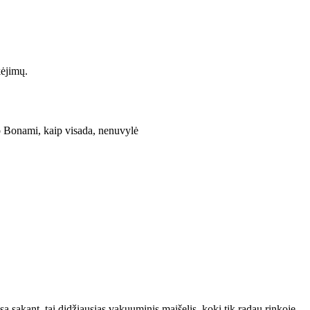
kėjimų.
 Bonami, kaip visada, nenuvylė
są sakant, tai didžiausias vakuuminis maišelis, kokį tik radau rinkoje.