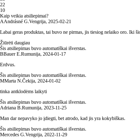
2
2
1
0
Kaip veikia atsiliepimai?
A
Andrásné G.
Vengrija
,
2025‑02‑21
Labai geras produktas, tai buvo ne pirmas, jis tiesiog nelaiko oro. Iki ši
Žiūrėti daugiau
Šis atsiliepimas buvo automatiškai išverstas.
B
Bauer E.
Rumunija
,
2024‑01‑17
Erdvus.
Šis atsiliepimas buvo automatiškai išverstas.
M
Marta N.
Čekija
,
2024‑01‑02
tinka antklodėms laikyti
Šis atsiliepimas buvo automatiškai išverstas.
Adriana B.
Rumunija
,
2023‑11‑25
Man dar nepavyko jo įdiegti, bet atrodo, kad jis yra kokybiškas.
Šis atsiliepimas buvo automatiškai išverstas.
Mercedes G.
Vengrija
,
2022‑11‑29