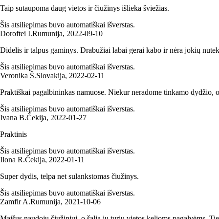
Taip sutaupoma daug vietos ir čiužinys išlieka šviežias.
Šis atsiliepimas buvo automatiškai išverstas.
Doroftei I.
Rumunija
,
2022‑09‑10
Didelis ir talpus gaminys. Drabužiai labai gerai kabo ir nėra jokių nute
Šis atsiliepimas buvo automatiškai išverstas.
Veronika Š.
Slovakija
,
2022‑02‑11
Praktiškai pagalbininkas namuose. Niekur neradome tinkamo dydžio, o
Šis atsiliepimas buvo automatiškai išverstas.
Ivana B.
Čekija
,
2022‑01‑27
Praktinis
Šis atsiliepimas buvo automatiškai išverstas.
Ilona R.
Čekija
,
2022‑01‑11
Super dydis, telpa net sulankstomas čiužinys.
Šis atsiliepimas buvo automatiškai išverstas.
Zamfir A.
Rumunija
,
2021‑10‑06
Maišus naudoju čiužiniui, o šalia jų turiu vietos kelioms pagalvėms. Tie