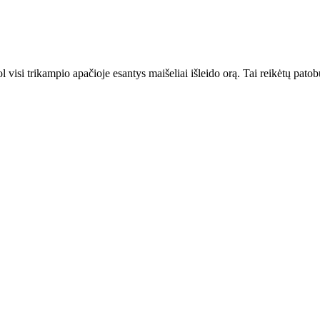
ol visi trikampio apačioje esantys maišeliai išleido orą. Tai reikėtų patob