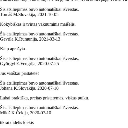
Šis atsiliepimas buvo automatiškai išverstas.
Tomáš M.
Slovakija
,
2021‑10‑05
Kokybiškas ir tvirtas vakuuminis maišelis.
Šis atsiliepimas buvo automatiškai išverstas.
Gavrila K.
Rumunija
,
2021‑03‑13
Kaip aprašyta.
Šis atsiliepimas buvo automatiškai išverstas.
Györgyi E.
Vengrija
,
2020‑07‑25
Jūs visiškai pristatėte!
Šis atsiliepimas buvo automatiškai išverstas.
Johana K.
Slovakija
,
2020‑07‑10
Labai praktiška, greitas pristatymas, viskas puiku.
Šis atsiliepimas buvo automatiškai išverstas.
Miloš K.
Čekija
,
2020‑07‑10
tikrai didelis kiekis