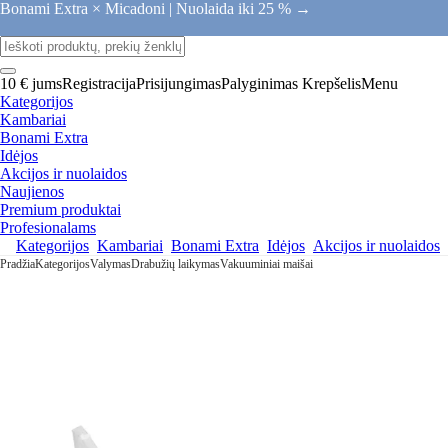
Bonami Extra × Micadoni |
Nuolaida iki 25 % →
10 € jums
Registracija
Prisijungimas
Palyginimas
Krepšelis
Menu
Kategorijos
Kambariai
Bonami Extra
Idėjos
Akcijos ir nuolaidos
Naujienos
Premium produktai
Profesionalams
Kategorijos
Kambariai
Bonami Extra
Idėjos
Akcijos ir nuolaidos
Pradžia
Kategorijos
Valymas
Drabužių laikymas
Vakuuminiai maišai