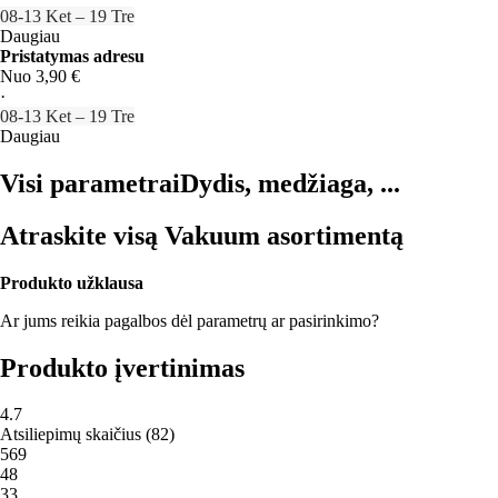
08‑13 Ket – 19 Tre
Daugiau
Pristatymas adresu
Nuo 3,90 €
·
08‑13 Ket – 19 Tre
Daugiau
Visi parametrai
Dydis, medžiaga, ...
Atraskite visą Vakuum asortimentą
Produkto užklausa
Ar jums reikia pagalbos dėl parametrų ar pasirinkimo?
Produkto įvertinimas
4.7
Atsiliepimų skaičius
(
82
)
5
69
4
8
3
3