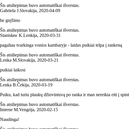
Šis atsiliepimas buvo automatiškai išverstas.
Gabriela J.
Slovakija
,
2020‑04‑09
be gręžimo
Šis atsiliepimas buvo automatiškai išverstas.
Stanisław K.
Lenkija
,
2020‑03‑31
pagaliau tvarkinga vonios kambaryje - laidas puikiai telpa į rankeną
Šis atsiliepimas buvo automatiškai išverstas.
Lenka M.
Slovakija
,
2020‑03‑21
puikiai laikosi
Šis atsiliepimas buvo automatiškai išverstas.
Lenka B.
Čekija
,
2020‑03‑19
Puiku, kad turiu plaukų džiovintuvą po ranka ir man nereikia eiti į spint
Šis atsiliepimas buvo automatiškai išverstas.
Imrene M.
Vengrija
,
2020‑02‑15
Naudinga!