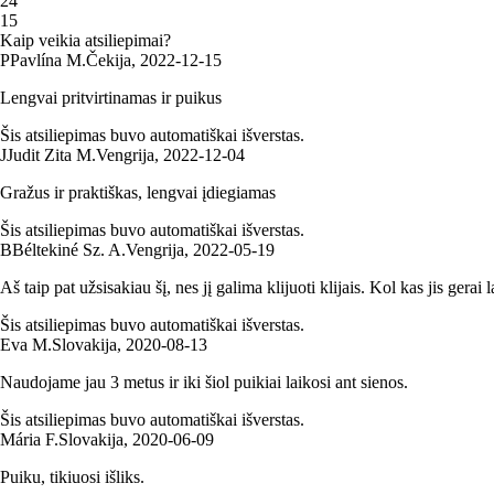
2
4
1
5
Kaip veikia atsiliepimai?
P
Pavlína M.
Čekija
,
2022‑12‑15
Lengvai pritvirtinamas ir puikus
Šis atsiliepimas buvo automatiškai išverstas.
J
Judit Zita M.
Vengrija
,
2022‑12‑04
Gražus ir praktiškas, lengvai įdiegiamas
Šis atsiliepimas buvo automatiškai išverstas.
B
Béltekiné Sz. A.
Vengrija
,
2022‑05‑19
Aš taip pat užsisakiau šį, nes jį galima klijuoti klijais. Kol kas jis gerai l
Šis atsiliepimas buvo automatiškai išverstas.
Eva M.
Slovakija
,
2020‑08‑13
Naudojame jau 3 metus ir iki šiol puikiai laikosi ant sienos.
Šis atsiliepimas buvo automatiškai išverstas.
Mária F.
Slovakija
,
2020‑06‑09
Puiku, tikiuosi išliks.