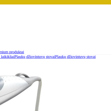
mium produktai
laikikliai
Plaukų džiovintuvų stovai
Plaukų džiovintuvų stovai