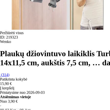
Peržiūrėti visus
ID: 219323
Wenko
Plaukų džiovintuvo laikiklis Tu
14x11,5 cm, aukštis 7,5 cm
, …
da
(
314
)
Patikrinta kokybė
15,90 €
Į krepšelį
Pristatysime nuo 2026‑09‑03
Atsiėmimas vietoje
Nuo 3,90 €
·