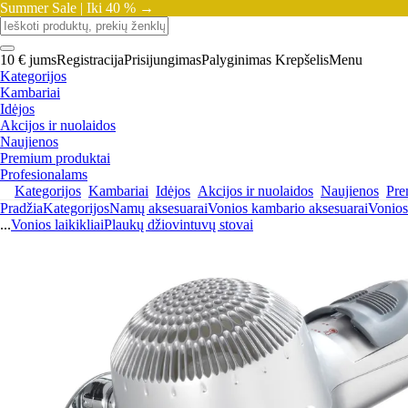
Summer Sale |
Iki 40 % →
10 € jums
Registracija
Prisijungimas
Palyginimas
Krepšelis
Menu
Kategorijos
Kambariai
Idėjos
Akcijos ir nuolaidos
Naujienos
Premium produktai
Profesionalams
Kategorijos
Kambariai
Idėjos
Akcijos ir nuolaidos
Naujienos
Pre
Pradžia
Kategorijos
Namų aksesuarai
Vonios kambario aksesuarai
Vonios 
...
Vonios laikikliai
Plaukų džiovintuvų stovai