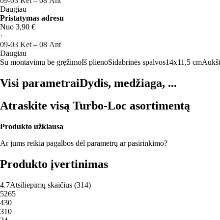
09‑03 Ket – 08 Ant
Daugiau
Pristatymas adresu
Nuo 3,90 €
·
09‑03 Ket – 08 Ant
Daugiau
Su montavimu be gręžimo
Iš plieno
Sidabrinės spalvos
14x11,5 cm
Aukšt
Visi parametrai
Dydis, medžiaga, ...
Atraskite visą Turbo-Loc asortimentą
Produkto užklausa
Ar jums reikia pagalbos dėl parametrų ar pasirinkimo?
Produkto įvertinimas
4.7
Atsiliepimų skaičius
(
314
)
5
265
4
30
3
10