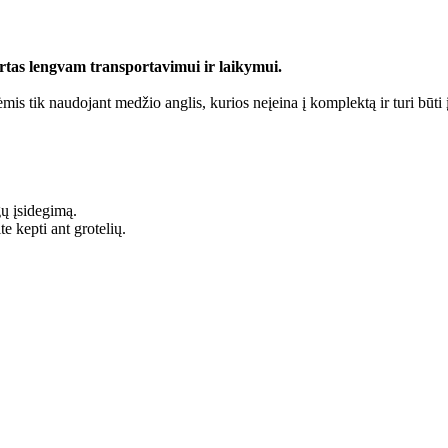
irtas lengvam transportavimui ir laikymui.
 tik naudojant medžio anglis, kurios neįeina į komplektą ir turi būti įs
gų įsidegimą.
te kepti ant grotelių.