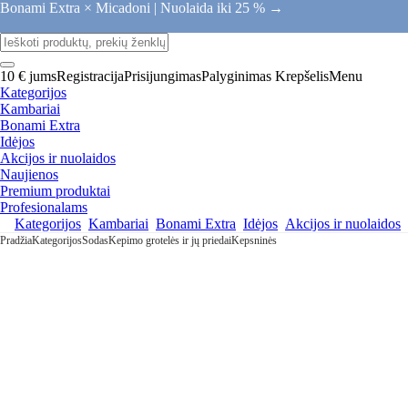
Bonami Extra × Micadoni |
Nuolaida iki 25 % →
10 € jums
Registracija
Prisijungimas
Palyginimas
Krepšelis
Menu
Kategorijos
Kambariai
Bonami Extra
Idėjos
Akcijos ir nuolaidos
Naujienos
Premium produktai
Profesionalams
Kategorijos
Kambariai
Bonami Extra
Idėjos
Akcijos ir nuolaidos
Pradžia
Kategorijos
Sodas
Kepimo grotelės ir jų priedai
Kepsninės