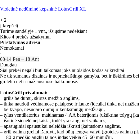
Violetinė nedūminė kepsninė LotusGrill XL
+
2
Į krepšelį
Turime sandėlyje 1 vnt., išsiųsime nedelsiant
Kitos 4 prekės užsakymui
Pristatymas adresu
Nemokamai
·
08‑14 Pen – 18 Ant
Daugiau
Šiai prekei negali būti taikomas joks nuolaidos kodas ar kreditai
Ne tik sumanus dizainas ir nepriekaištinga gamyba, bet ir išskirtinės 
grotelių net ir mažiausiuose balkonuose.
LotusGrill privalumai:
– grilis be dūmų, skirtas medžio anglims,
– tinka naudoti vėdinamose patalpose ir lauke (idealiai tinka net mažie
– be kvapo, nesudaro dūmų ir kenksmingų medžiagų,
– tylus ventiliatorius, maitinamas 4 AA baterijomis (užtikrina tolygų įka
– išorinė sienelė neįkaista, todėl yra saugi net vaikams,
– apsauginiai spaustukai neleidžia iškristi įkaitusioms anglims,
– grilį galima greitai išardyti, kad būtų lengva valyti (groteles galima pl
– 180 g medžio anglių talpos indas veikia 45–60 minučių,