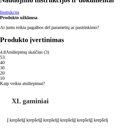
Instrukcija
Produkto užklausa
Ar jums reikia pagalbos dėl parametrų ar pasirinkimo?
Produkto įvertinimas
4.8
Atsiliepimų skaičius
(
3
)
5
3
4
0
3
0
2
0
1
0
Kaip veikia atsiliepimai?
XL gaminiai
Į krepšelį
Į krepšelį
Į krepšelį
Į krepšelį
Į krepšelį
Į krepšelį