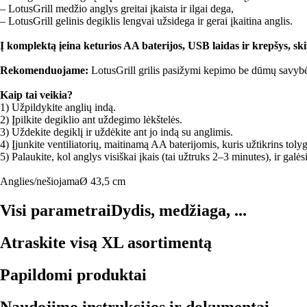
– LotusGrill medžio anglys greitai įkaista ir ilgai dega,
– LotusGrill gelinis degiklis lengvai užsidega ir gerai įkaitina anglis.
Į komplektą įeina keturios AA baterijos, USB laidas ir krepšys, sk
Rekomenduojame:
LotusGrill grilis pasižymi kepimo be dūmų savybėmis
Kaip tai veikia?
1) Užpildykite anglių indą.
2) Įpilkite degiklio ant uždegimo lėkštelės.
3) Uždekite degiklį ir uždėkite ant jo indą su anglimis.
4) Įjunkite ventiliatorių, maitinamą AA baterijomis, kuris užtikrins toly
5) Palaukite, kol anglys visiškai įkais (tai užtruks 2–3 minutes), ir galėsi
Anglies/nešiojama
Ø 43,5 cm
Visi parametrai
Dydis, medžiaga, ...
Atraskite visą XL asortimentą
Papildomi produktai
Naudojimo instrukcijos ir dokumentai