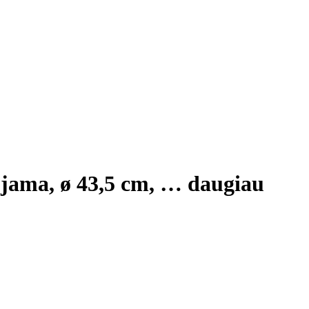
ojama, ø 43,5 cm
, …
daugiau