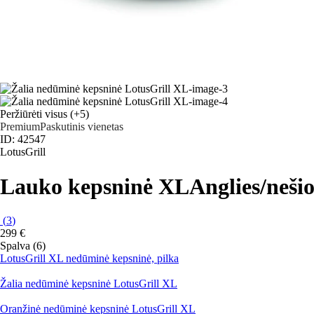
Peržiūrėti visus
(+5)
Premium
Paskutinis vienetas
ID: 42547
LotusGrill
Lauko kepsninė XL
Anglies/neši
(
3
)
299 €
Spalva (6)
LotusGrill XL nedūminė kepsninė, pilka
Žalia nedūminė kepsninė LotusGrill XL
Oranžinė nedūminė kepsninė LotusGrill XL