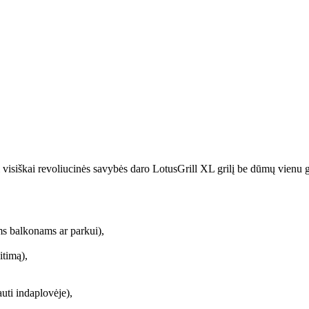
bei visiškai revoliucinės savybės daro LotusGrill XL grilį be dūmų vien
ms balkonams ar parkui),
itimą),
auti indaplovėje),