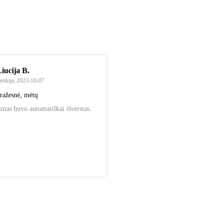
iucija B.
enkija
,
2023‑10‑07
gražesnė, mėtų
pimas buvo automatiškai išverstas.