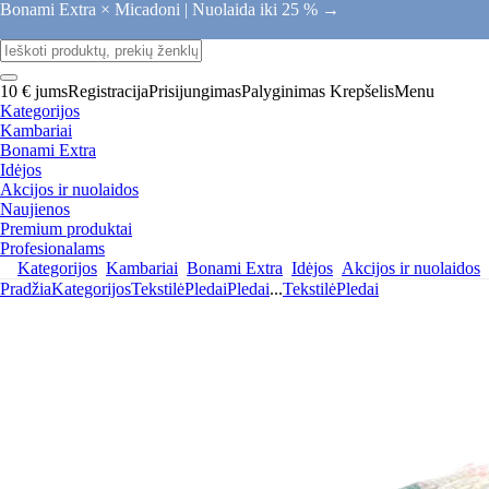
Bonami Extra × Micadoni |
Nuolaida iki 25 % →
10 € jums
Registracija
Prisijungimas
Palyginimas
Krepšelis
Menu
Kategorijos
Kambariai
Bonami Extra
Idėjos
Akcijos ir nuolaidos
Naujienos
Premium produktai
Profesionalams
Kategorijos
Kambariai
Bonami Extra
Idėjos
Akcijos ir nuolaidos
Pradžia
Kategorijos
Tekstilė
Pledai
Pledai
...
Tekstilė
Pledai