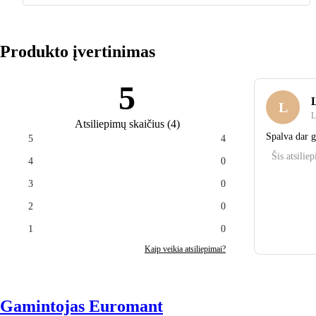
Produkto įvertinimas
5
L
L
L
Atsiliepimų skaičius
(
4
)
Spalva dar 
5
4
Šis atsilie
4
0
3
0
2
0
1
0
Kaip veikia atsiliepimai?
Gamintojas Euromant