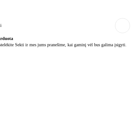
i
arduota
telėkite Sekti ir mes jums pranešime, kai gaminį vėl bus galima įsigyti.