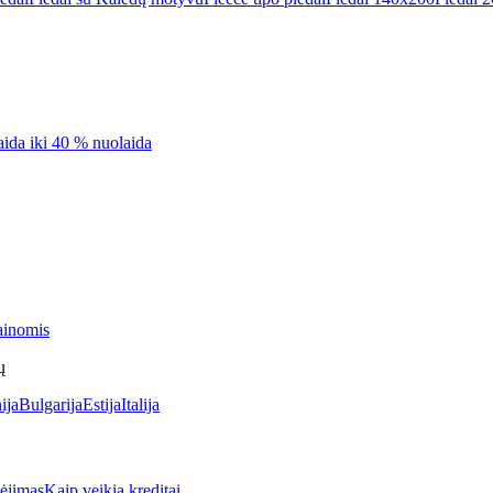
aida iki 40 % nuolaida
ainomis
ų
ija
Bulgarija
Estija
Italija
jimas
Kaip veikia kreditai