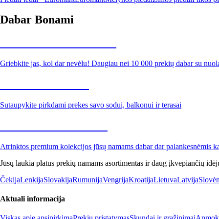
Dabar Bonami
Summer Sale iki -40 %
Griebkite jas, kol dar nevėlu! Daugiau nei 10 000 prekių dabar su nuol
Sodas su nuolaida
Sutaupykite pirkdami prekes savo sodui, balkonui ir terasai
Premium su nuolaida
Atrinktos premium kolekcijos jūsų namams dabar dar palankesnėmis k
Jūsų laukia platus prekių namams asortimentas ir daug įkvepiančių idėj
Čekija
Lenkija
Slovakija
Rumunija
Vengrija
Kroatija
Lietuva
Latvija
Slovėn
Aktuali informacija
Viskas apie apsipirkimą
Prekių pristatymas
Skundai ir grąžinimai
Apmokė