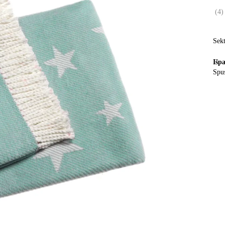
(
4
)
Sekt
Išp
Spus