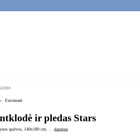
621818
Euromant
ntklodė ir pledas Stars
ynos spalvos, 140x180 cm
, …
daugiau