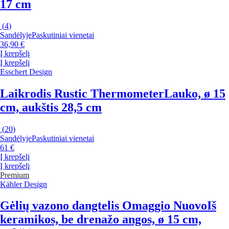
17 cm
(
4
)
Sandėlyje
Paskutiniai vienetai
36,90 €
Į krepšelį
Į krepšelį
Esschert Design
Laikrodis Rustic Thermometer
Lauko, ø 15
cm, aukštis 28,5 cm
(
20
)
Sandėlyje
Paskutiniai vienetai
61 €
Į krepšelį
Į krepšelį
Premium
Kähler Design
Gėlių vazono dangtelis Omaggio Nuovo
Iš
keramikos, be drenažo angos, ø 15 cm,