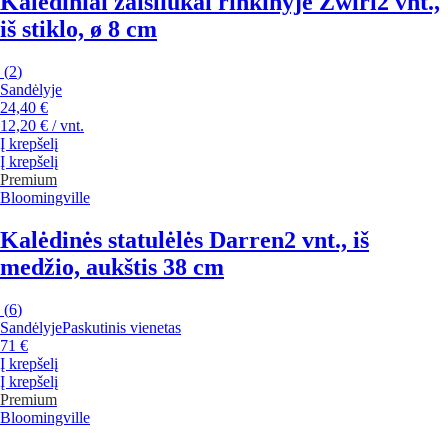
Kalėdiniai žaisliukai rinkinyje Zwirl
2 vnt.,
iš stiklo, ø 8 cm
(
2
)
Sandėlyje
24,40 €
12,20 € / vnt.
Į krepšelį
Į krepšelį
Premium
Bloomingville
Kalėdinės statulėlės Darren
2 vnt., iš
medžio, aukštis 38 cm
(
6
)
Sandėlyje
Paskutinis vienetas
71 €
Į krepšelį
Į krepšelį
Premium
Bloomingville