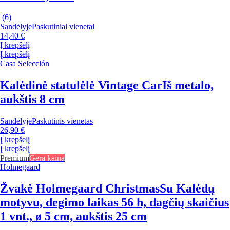
(
6
)
Sandėlyje
Paskutiniai vienetai
14,40 €
Į krepšelį
Į krepšelį
Casa Selección
Kalėdinė statulėlė Vintage Car
Iš metalo,
aukštis 8 cm
Sandėlyje
Paskutinis vienetas
26,90 €
Į krepšelį
Į krepšelį
Premium
Gera kaina
Holmegaard
Žvakė Holmegaard Christmas
Su Kalėdų
motyvu, degimo laikas 56 h, dagčių skaičius
1 vnt., ø 5 cm, aukštis 25 cm