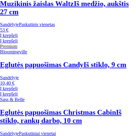
Muzikinis žaislas Waltz
Iš medžio, aukštis
27 cm
Sandėlyje
Paskutinis vienetas
53 €
Į krepšelį
Į krepšelį
Premium
Bloomingville
Eglutės papuošimas Candy
Iš stiklo, 9 cm
Sandėlyje
10,40 €
Į krepšelį
Į krepšelį
Sass & Belle
Eglutės papuošimas Christmas Cabin
Iš
stiklo, rankų darbo, 10 cm
Sandėlyje
Paskutiniai vienetai