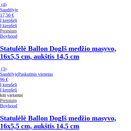
(
4
)
Sandėlyje
17,50 €
Į krepšelį
Į krepšelį
Premium
Boyhood
Statulėlė Ballon Dog
Iš medžio masyvo,
16x5,5 cm, aukštis 14,5 cm
(
3
)
Sandėlyje
Paskutinis vienetas
96 €
Į krepšelį
Į krepšelį
kiti variantai
Premium
Boyhood
Statulėlė Ballon Dog
Iš medžio masyvo,
16x5,5 cm, aukštis 14,5 cm