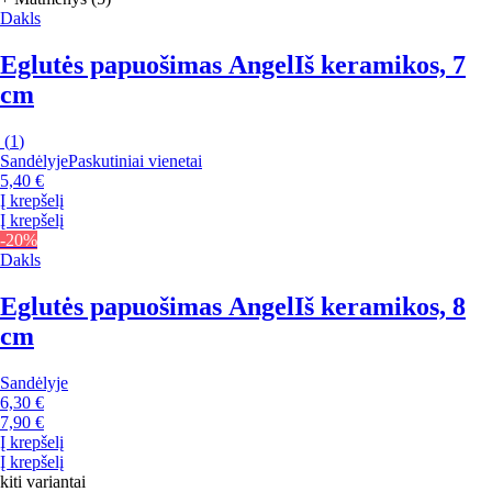
Dakls
Eglutės papuošimas Angel
Iš keramikos, 7
cm
(
1
)
Sandėlyje
Paskutiniai vienetai
5,40 €
Į krepšelį
Į krepšelį
-20%
Dakls
Eglutės papuošimas Angel
Iš keramikos, 8
cm
Sandėlyje
6,30 €
7,90 €
Į krepšelį
Į krepšelį
kiti variantai