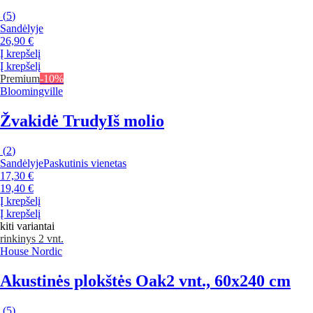
(
5
)
Sandėlyje
26,90 €
Į krepšelį
Į krepšelį
Premium
-10%
Bloomingville
Žvakidė Trudy
Iš molio
(
2
)
Sandėlyje
Paskutinis vienetas
17,30 €
19,40 €
Į krepšelį
Į krepšelį
kiti variantai
rinkinys 2 vnt.
House Nordic
Akustinės plokštės Oak
2 vnt., 60x240 cm
(
5
)