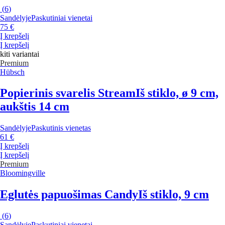
(
6
)
Sandėlyje
Paskutiniai vienetai
75 €
Į krepšelį
Į krepšelį
kiti variantai
Premium
Hübsch
Popierinis svarelis Stream
Iš stiklo, ø 9 cm,
aukštis 14 cm
Sandėlyje
Paskutinis vienetas
61 €
Į krepšelį
Į krepšelį
Premium
Bloomingville
Eglutės papuošimas Candy
Iš stiklo, 9 cm
(
6
)
Sandėlyje
Paskutiniai vienetai