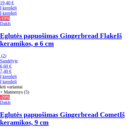
19,40 €
Į krepšelį
Į krepšelį
-10%
Dakls
Eglutės papuošimas Gingerbread Flake
Iš
keramikos, ø 6 cm
(
2
)
Sandėlyje
6,60 €
7,40 €
Į krepšelį
Į krepšelį
kiti variantai
+ Matmenys (5)
-20%
Dakls
Eglutės papuošimas Gingerbread Comet
Iš
keramikos, 9 cm