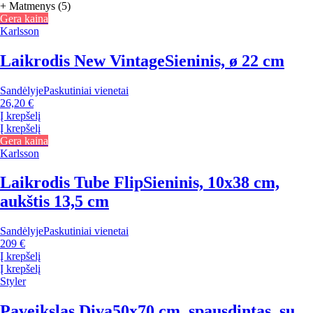
+ Matmenys (5)
Gera kaina
Karlsson
Laikrodis New Vintage
Sieninis, ø 22 cm
Sandėlyje
Paskutiniai vienetai
26,20 €
Į krepšelį
Į krepšelį
Gera kaina
Karlsson
Laikrodis Tube Flip
Sieninis, 10x38 cm,
aukštis 13,5 cm
Sandėlyje
Paskutiniai vienetai
209 €
Į krepšelį
Į krepšelį
Styler
Paveikslas Diva
50x70 cm, spausdintas, su