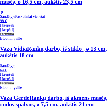
masės, ø 16,5 cm, aukštis 23,5 cm
(
6
)
Sandėlyje
Paskutiniai vienetai
98 €
Į krepšelį
Į krepšelį
Premium
Bloomingville
Vaza Vidia
Rankų darbo, iš stiklo , ø 13 cm,
aukštis 18 cm
Sandėlyje
64 €
Į krepšelį
Į krepšelį
Premium
Bloomingville
Vaza Gerde
Rankų darbo, iš akmens masės,
rudos spalvos, ø 7,5 cm, aukštis 21 cm