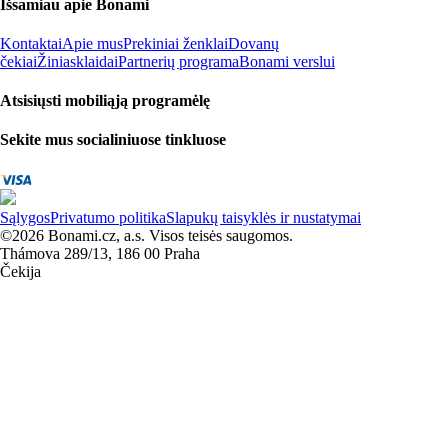
Išsamiau apie Bonami
Kontaktai
Apie mus
Prekiniai ženklai
Dovanų
čekiai
Žiniasklaidai
Partnerių programa
Bonami verslui
Atsisiųsti mobiliąją programėlę
Sekite mus socialiniuose tinkluose
Sąlygos
Privatumo politika
Slapukų taisyklės ir nustatymai
©2026 Bonami.cz, a.s. Visos teisės saugomos.
Thámova 289/13, 186 00 Praha
Čekija