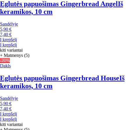
Eglutės papuošimas Gingerbread Angel
Iš
keramikos, 10 cm
Sandėlyje
5,90 €
7,40 €
Į krepšelį
Į krepšelį
kiti variantai
+ Matmenys (5)
-20%
Dakls
Eglutės papuošimas Gingerbread House
Iš
keramikos, 10 cm
Sandėlyje
5,90 €
7,40 €
Į krepšelį
Į krepšelį
kiti variantai
+ Matmenys (5)