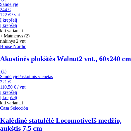
Sandėlyje
244 €
122 € / vnt.
Į krepšelį
Į krepšelį
kiti variantai
+ Matmenys (2)
rinkinys 2 vnt.
House Nordic
Akustinės plokštės Walnut
2 vnt., 60x240 cm
(
1
)
Sandėlyje
Paskutinis vienetas
221 €
110,50 € / vnt.
Į krepšelį
Į krepšelį
kiti variantai
Casa Selección
Kalėdinė statulėlė Locomotive
Iš medžio,
aukštis 7,5 cm