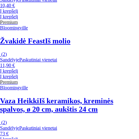
10,40 €
Į krepšelį
Į krepšelį
Premium
Bloomingville
Žvakidė Feast
Iš molio
(
2
)
Sandėlyje
Paskutiniai vienetai
11,90 €
Į krepšelį
Į krepšelį
Premium
Bloomingville
Vaza Heikki
Iš keramikos, kreminės
spalvos, ø 20 cm, aukštis 24 cm
(
2
)
Sandėlyje
Paskutiniai vienetai
73 €