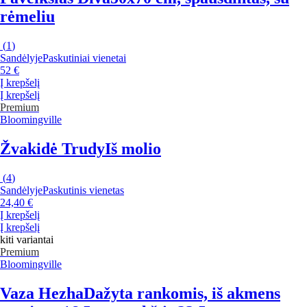
rėmeliu
(
1
)
Sandėlyje
Paskutiniai vienetai
52 €
Į krepšelį
Į krepšelį
Premium
Bloomingville
Žvakidė Trudy
Iš molio
(
4
)
Sandėlyje
Paskutinis vienetas
24,40 €
Į krepšelį
Į krepšelį
kiti variantai
Premium
Bloomingville
Vaza Hezha
Dažyta rankomis, iš akmens