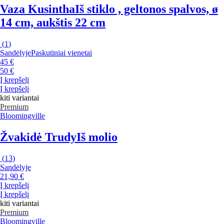
Vaza Kusintha
Iš stiklo , geltonos spalvos, ø
14 cm, aukštis 22 cm
(
1
)
Sandėlyje
Paskutiniai vienetai
45 €
50 €
Į krepšelį
Į krepšelį
kiti variantai
Premium
Bloomingville
Žvakidė Trudy
Iš molio
(
13
)
Sandėlyje
21,90 €
Į krepšelį
Į krepšelį
kiti variantai
Premium
Bloomingville