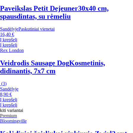
Paveikslas Petit Dejeuner
30x40 cm,
spausdintas, su rėmeliu
Sandėlyje
Paskutiniai vienetai
16,40 €
Į krepšelį
Į krepšelį
Rex London
Veidrodis Sausage Dog
Kosmetinis,
didinantis, 7x7 cm
(
3
)
Sandėlyje
8,90 €
Į krepšelį
Į krepšelį
kiti variantai
Premium
Bloomingville