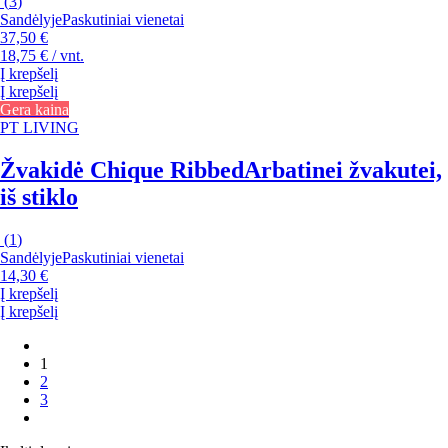
(
3
)
Sandėlyje
Paskutiniai vienetai
37,50 €
18,75 € / vnt.
Į krepšelį
Į krepšelį
Gera kaina
PT LIVING
Žvakidė Chique Ribbed
Arbatinei žvakutei,
iš stiklo
(
1
)
Sandėlyje
Paskutiniai vienetai
14,30 €
Į krepšelį
Į krepšelį
1
2
3