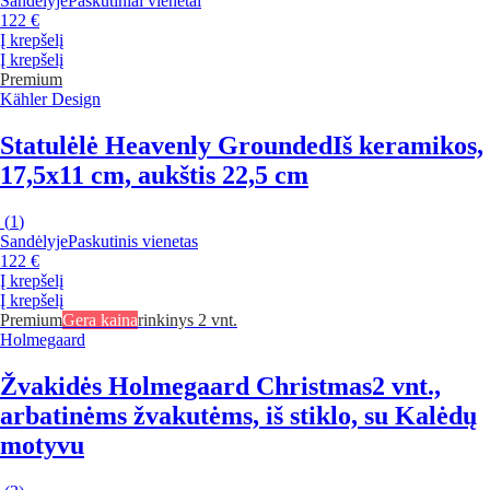
Sandėlyje
Paskutiniai vienetai
122 €
Į krepšelį
Į krepšelį
Premium
Kähler Design
Statulėlė Heavenly Grounded
Iš keramikos,
17,5x11 cm, aukštis 22,5 cm
(
1
)
Sandėlyje
Paskutinis vienetas
122 €
Į krepšelį
Į krepšelį
Premium
Gera kaina
rinkinys 2 vnt.
Holmegaard
Žvakidės Holmegaard Christmas
2 vnt.,
arbatinėms žvakutėms, iš stiklo, su Kalėdų
motyvu