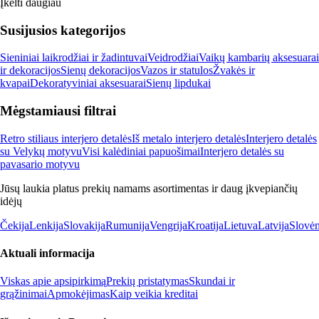
Įkelti daugiau
Susijusios kategorijos
Sieniniai laikrodžiai ir žadintuvai
Veidrodžiai
Vaikų kambarių aksesuarai
ir dekoracijos
Sienų dekoracijos
Vazos ir statulos
Žvakės ir
kvapai
Dekoratyviniai aksesuarai
Sienų lipdukai
Mėgstamiausi filtrai
Retro stiliaus interjero detalės
Iš metalo interjero detalės
Interjero detalės
su Velykų motyvu
Visi kalėdiniai papuošimai
Interjero detalės su
pavasario motyvu
Jūsų laukia platus prekių namams asortimentas ir daug įkvepiančių
idėjų
Čekija
Lenkija
Slovakija
Rumunija
Vengrija
Kroatija
Lietuva
Latvija
Slovėn
Aktuali informacija
Viskas apie apsipirkimą
Prekių pristatymas
Skundai ir
grąžinimai
Apmokėjimas
Kaip veikia kreditai