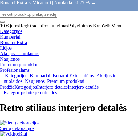
Bonami Extra × Micadoni |
Nuolaida iki 25 % →
10 € jums
Registracija
Prisijungimas
Palyginimas
Krepšelis
Menu
Kategorijos
Kambariai
Bonami Extra
Idėjos
Akcijos ir nuolaidos
Naujienos
Premium produktai
Profesionalams
Kategorijos
Kambariai
Bonami Extra
Idėjos
Akcijos ir
nuolaidos
Naujienos
Premium produktai
Pradžia
Kategorijos
Interjero detalės
Interjero detalės
...
Kategorijos
Interjero detalės
Retro stiliaus interjero detalės
Sienų dekoracijos