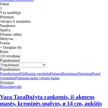
Filtrai
1
Yra sandėlyje
Premium
Akcijos ir nuolaidos
Naujienos
Spalva
Dizaino stilius
Motyvas
Forma
+ Daugiau (6)
Retro
110 rezultatai
Populiariausi
Populiariausi
Populiariausi
Didžiausia nuolaida
Pigiausi
Brangiausi
Naujausi
Pagal
įvertinimą
Pigiausia pagal vieneto kainą
Premium
Bloomingville
Vaza Taza
Dažyta rankomis, iš akmens
masės, kreminės spalvos, ø 14 cm, aukštis