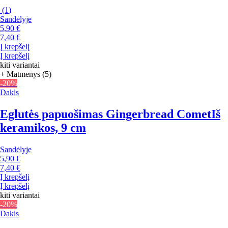
(
1
)
Sandėlyje
5,90 €
7,40 €
Į krepšelį
Į krepšelį
kiti variantai
+ Matmenys (5)
-20%
Dakls
Eglutės papuošimas Gingerbread Comet
Iš
keramikos, 9 cm
Sandėlyje
5,90 €
7,40 €
Į krepšelį
Į krepšelį
kiti variantai
-20%
Dakls