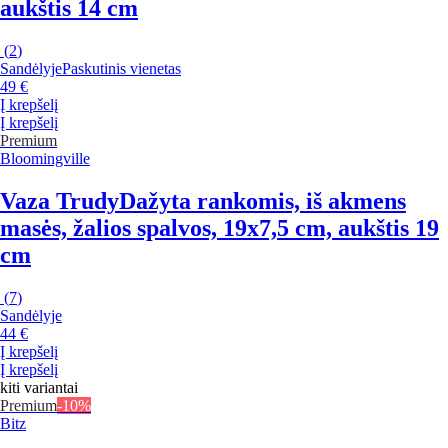
aukštis 14 cm
(
2
)
Sandėlyje
Paskutinis vienetas
49 €
Į krepšelį
Į krepšelį
Premium
Bloomingville
Vaza Trudy
Dažyta rankomis, iš akmens
masės, žalios spalvos, 19x7,5 cm, aukštis 19
cm
(
7
)
Sandėlyje
44 €
Į krepšelį
Į krepšelį
kiti variantai
Premium
-10%
Bitz