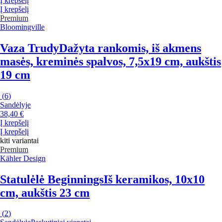
Į krepšelį
Į krepšelį
Premium
Bloomingville
Vaza Trudy
Dažyta rankomis, iš akmens
masės, kreminės spalvos, 7,5x19 cm, aukštis
19 cm
(
6
)
Sandėlyje
38,40 €
Į krepšelį
Į krepšelį
kiti variantai
Premium
Kähler Design
Statulėlė Beginnings
Iš keramikos, 10x10
cm, aukštis 23 cm
(
2
)