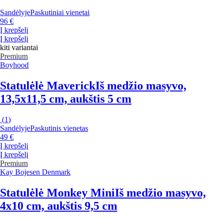
Sandėlyje
Paskutiniai vienetai
96 €
Į krepšelį
Į krepšelį
kiti variantai
Premium
Boyhood
Statulėlė Maverick
Iš medžio masyvo,
13,5x11,5 cm, aukštis 5 cm
(
1
)
Sandėlyje
Paskutinis vienetas
49 €
Į krepšelį
Į krepšelį
Premium
Kay Bojesen Denmark
Statulėlė Monkey Mini
Iš medžio masyvo,
4x10 cm, aukštis 9,5 cm