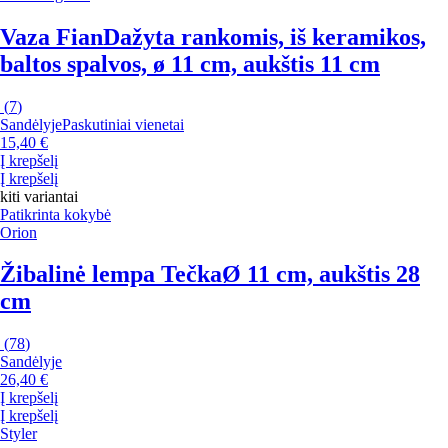
Vaza Fian
Dažyta rankomis, iš keramikos,
baltos spalvos, ø 11 cm, aukštis 11 cm
(
7
)
Sandėlyje
Paskutiniai vienetai
15,40 €
Į krepšelį
Į krepšelį
kiti variantai
Patikrinta kokybė
Orion
Žibalinė lempa Tečka
Ø 11 cm, aukštis 28
cm
(
78
)
Sandėlyje
26,40 €
Į krepšelį
Į krepšelį
Styler