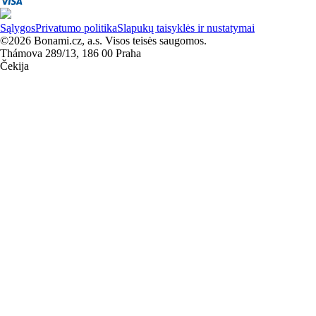
Sąlygos
Privatumo politika
Slapukų taisyklės ir nustatymai
©2026 Bonami.cz, a.s. Visos teisės saugomos.
Thámova 289/13, 186 00 Praha
Čekija