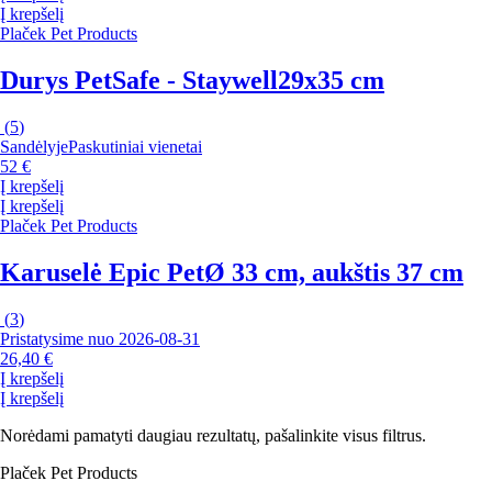
Į krepšelį
Plaček Pet Products
Durys PetSafe - Staywell
29x35 cm
(
5
)
Sandėlyje
Paskutiniai vienetai
52 €
Į krepšelį
Į krepšelį
Plaček Pet Products
Karuselė Epic Pet
Ø 33 cm, aukštis 37 cm
(
3
)
Pristatysime nuo 2026‑08‑31
26,40 €
Į krepšelį
Į krepšelį
Norėdami pamatyti daugiau rezultatų, pašalinkite visus filtrus.
Plaček Pet Products