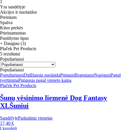
1
Yra sandėlyje
Akcijos ir nuolaidos
Premium
Spalva
Kitos prekės
Prieinamumas
Pasiūlymo tipas
+ Daugiau (3)
Plaček Pet Products
5 rezultatai
Populiariausi
Populiariausi
Populiariausi
Didžiausia nuolaida
Pigiausi
Brangiausi
Naujausi
Pagal
įvertinimą
Pigiausia pagal vieneto kainą
Plaček Pet Products
Šunų vėsinimo liemenė Dog Fantasy
XL
Šuniui
Sandėlyje
Paskutinis vienetas
17,40 €
Į krepšelį