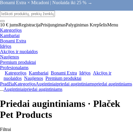
Bonami Extra × Micadoni |
Nuolaida iki 25 % →
10 € jums
Registracija
Prisijungimas
Palyginimas
Krepšelis
Menu
Kategorijos
Kambariai
Bonami Extra
Idėjos
Akcijos ir nuolaidos
Naujienos
Premium produktai
Profesionalams
Kategorijos
Kambariai
Bonami Extra
Idėjos
Akcijos ir
nuolaidos
Naujienos
Premium produktai
Pradžia
Kategorijos
Augintiniai
priedai augintiniams
priedai augintiniams
...
Augintiniai
priedai augintiniams
Priedai augintiniams · Plaček
Pet Products
Filtrai