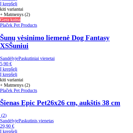
Į krepšelį
kiti variantai
+ Matmenys (2)
Gera kaina
Plaček Pet Products
Šunų vėsinimo liemenė Dog Fantasy
XS
Šuniui
Sandėlyje
Paskutiniai vienetai
5,90 €
Į krepšelį
Į krepšelį
kiti variantai
+ Matmenys (2)
Plaček Pet Products
Šienas Epic Pet
26x26 cm, aukštis 38 cm
(
2
)
Sandėlyje
Paskutinis vienetas
29,90 €
Į krepšelį