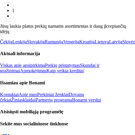
1
Jūsų laukia platus prekių namams asortimentas ir daug įkvepiančių
idėjų
Čekija
Lenkija
Slovakija
Rumunija
Vengrija
Kroatija
Lietuva
Latvija
Slovėn
Aktuali informacija
Viskas apie apsipirkimą
Prekių pristatymas
Skundai ir
grąžinimai
Apmokėjimas
Kaip veikia kreditai
Išsamiau apie Bonami
Kontaktai
Apie mus
Prekiniai ženklai
Dovanų
čekiai
Žiniasklaidai
Partnerių programa
Bonami verslui
Atsisiųsti mobiliąją programėlę
Sekite mus socialiniuose tinkluose