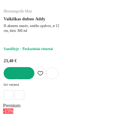
Bloomingville Mini
Vaikiškas dubuo Addy
Iš akmens masės, smėlio spalvos, ø 12
cm, tūris 360 ml
Sandėlyje
Paskutiniai vienetai
23,40 €
Į KREPŠELĮ
kiti variantai
Premium
-15%