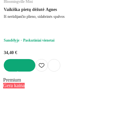
Bloomingville Mini
Vaikiška pietų dėžutė Agnes
Iš nerūdijančio plieno, sidabrinės spalvos
Sandėlyje
Paskutiniai vienetai
34,40 €
Į KREPŠELĮ
Premium
Gera kaina