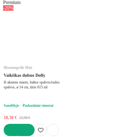
Premium
-20%
Bloomingville Mini
Vaikiškas dubuo Dolly
Iš akmens masės, baltos spalvos/rudos
spalvos, ø 14 cm, tūris 615 ml
Sandėlyje
Paskutiniai vienetai
18,30 €
22,90 €