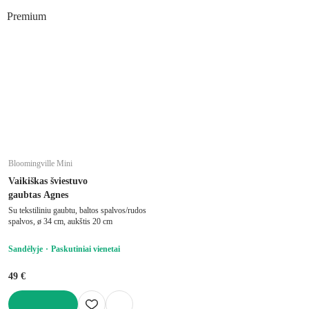
Į KREPŠELĮ
Premium
Bloomingville Mini
Vaikiškas šviestuvo
gaubtas Agnes
Su tekstiliniu gaubtu, baltos spalvos/rudos
spalvos, ø 34 cm, aukštis 20 cm
Sandėlyje
Paskutiniai vienetai
49 €