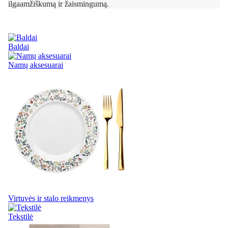
ilgaamžiškumą ir žaismingumą.
Baldai
Namų aksesuarai
Virtuvės ir stalo reikmenys
Tekstilė