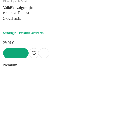
Bloomingville Mini
Vaikiški valgomojo
rinkiniai Tatiana
2 vnt., iš molio
Sandėlyje
Paskutiniai vienetai
29,90 €
Į KREPŠELĮ
Premium