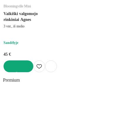
Bloomingville Mini
Vaikiški valgomojo
rinkiniai Agnes
3 vnt., iš molio
Sandėlyje
45 €
Į KREPŠELĮ
Premium