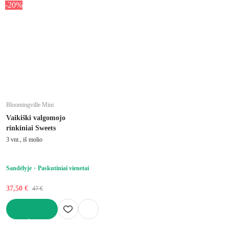
-20%
Bloomingville Mini
Vaikiški valgomojo
rinkiniai Sweets
3 vnt., iš molio
Sandėlyje
Paskutiniai vienetai
37,50 €
47 €
Į KREPŠELĮ