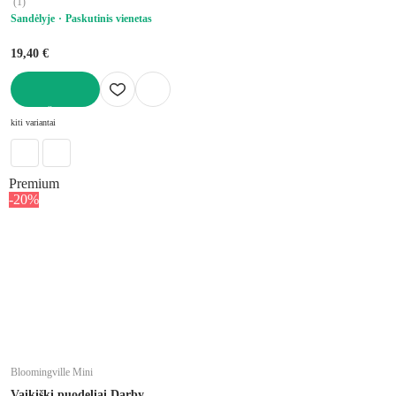
(
1
)
Sandėlyje
Paskutinis vienetas
19,40 €
Į KREPŠELĮ
kiti variantai
Premium
-20%
Bloomingville Mini
Vaikiški puodeliai Darby