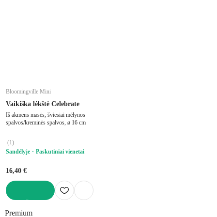
Bloomingville Mini
Vaikiška lėkštė Celebrate
Iš akmens masės, šviesiai mėlynos
spalvos/kreminės spalvos, ø 16 cm
(
1
)
Sandėlyje
Paskutiniai vienetai
16,40 €
Į KREPŠELĮ
Premium