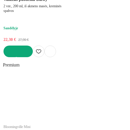
2 vnt., 200 ml, iš akmens masės, kreminės
spalvos
Sandėlyje
22,30 €
27,90 €
Į KREPŠELĮ
Premium
Bloomingville Mini