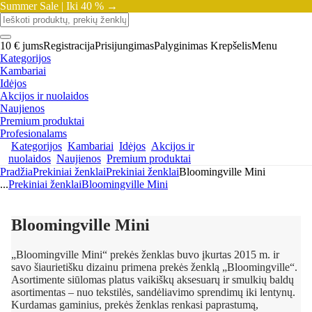
Summer Sale |
Iki 40 % →
10 € jums
Registracija
Prisijungimas
Palyginimas
Krepšelis
Menu
Kategorijos
Kambariai
Idėjos
Akcijos ir nuolaidos
Naujienos
Premium produktai
Profesionalams
Kategorijos
Kambariai
Idėjos
Akcijos ir
nuolaidos
Naujienos
Premium produktai
Pradžia
Prekiniai ženklai
Prekiniai ženklai
Bloomingville Mini
...
Prekiniai ženklai
Bloomingville Mini
Bloomingville Mini
„Bloomingville Mini“ prekės ženklas buvo įkurtas 2015 m. ir
savo šiaurietišku dizainu primena prekės ženklą „Bloomingville“.
Asortimente siūlomas platus vaikiškų aksesuarų ir smulkių baldų
asortimentas – nuo ​​tekstilės, sandėliavimo sprendimų iki lentynų.
Kurdamas gaminius, prekės ženklas renkasi paprastumą,