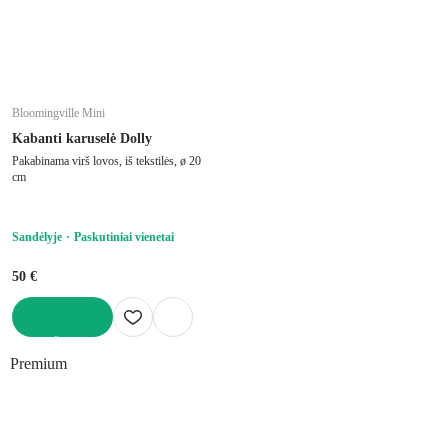
Bloomingville Mini
Kabanti karuselė Dolly
Pakabinama virš lovos, iš tekstilės, ø 20
cm
Sandėlyje
Paskutiniai vienetai
50 €
Į KREPŠELĮ
Premium