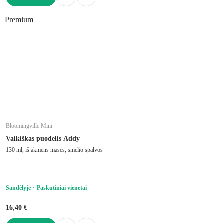
Į KREPŠELĮ
Premium
Bloomingville Mini
Vaikiškas puodelis Addy
130 ml, iš akmens masės, smėlio spalvos
Sandėlyje
Paskutiniai vienetai
16,40 €