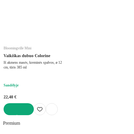
Bloomingville Mini
Vaikiškas dubuo Colorine
Iš akmens masės, kreminės spalvos, ø 12
cm, tūris 385 ml
Sandėlyje
22,40 €
Į KREPŠELĮ
Premium