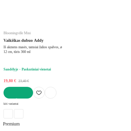
Bloomingville Mini
Vaikiškas dubuo Addy
Iš akmens masės, tamsiai žalios spalvos, ø
12 cm, tūris 360 ml
Sandėlyje
Paskutiniai vienetai
19,80 €
23,40 €
Į KREPŠELĮ
kiti variantai
Premium