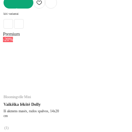
Į KREPŠELĮ
kiti variantai
Premium
-20%
Bloomingville Mini
Vaikiška lėkštė Dolly
Iš akmens masės, rudos spalvos, 14x20
cm
(
1
)