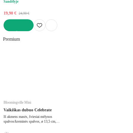
Sandėlyje
19,90 €
24,90 €
Į KREPŠELĮ
Premium
Bloomingville Mini
Vaikiškas dubuo Celebrate
Iš akmens masės, šviesiai mėlynos
spalvos/kreminės spalvos, ø 13,5 cm,
tūris 500 ml