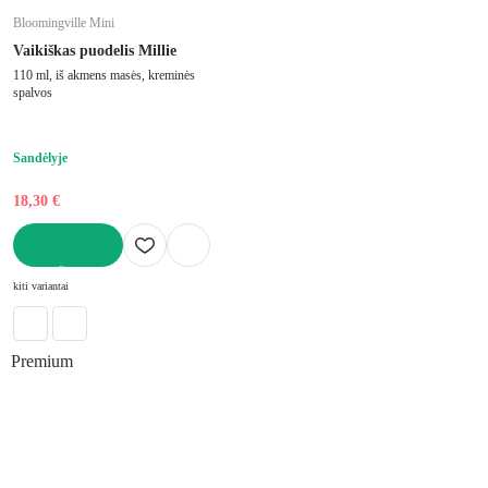
Bloomingville Mini
Vaikiškas puodelis Millie
110 ml, iš akmens masės, kreminės
spalvos
Sandėlyje
18,30 €
Į KREPŠELĮ
kiti variantai
Premium