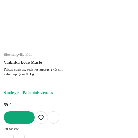
Bloomingville Mini
Vaikiška kėdė Marle
Pilkos spalvos, sėdynės aukštis 27,5 cm,
keliamoji galia 40 kg
Sandėlyje
Paskutinis vienetas
59 €
Į KREPŠELĮ
kiti variantai