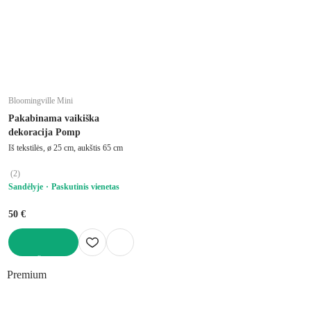
Bloomingville Mini
Pakabinama vaikiška
dekoracija Pomp
Iš tekstilės, ø 25 cm, aukštis 65 cm
(
2
)
Sandėlyje
Paskutinis vienetas
50 €
Į KREPŠELĮ
Premium