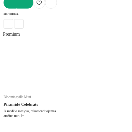
Į KREPŠELĮ
kiti variantai
Premium
Bloomingville Mini
Piramidė Celebrate
Iš medžio masyvo, rekomenduojamas
amžius nuo 1+