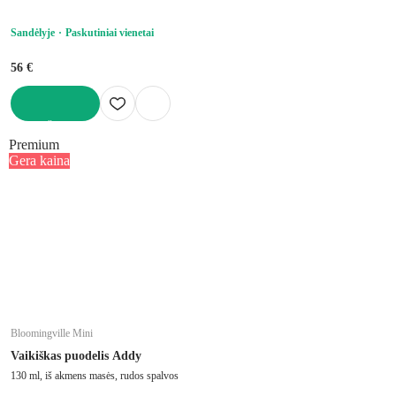
Sandėlyje
Paskutiniai vienetai
56 €
Į KREPŠELĮ
Premium
Gera kaina
Bloomingville Mini
Vaikiškas puodelis Addy
130 ml, iš akmens masės, rudos spalvos