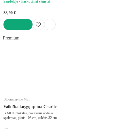
Sandėlyje
Paskutiniai vienetai
38,90 €
Į KREPŠELĮ
Premium
Bloomingville Mini
Vaikiška knygų spinta Charlie
Iš MDF plokštės, paviršiaus apdaila:
spalvotas, plotis 108 cm, aukštis 32 cm,
gylis 37 cm