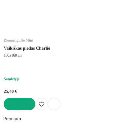
Bloomingville Mini
Vaikiškas pledas Charlie
130x160 cm
Sandėlyje
25,40 €
Į KREPŠELĮ
Premium