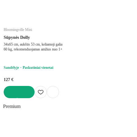
Bloomingville Mini
Sūpynės Dolly
34x65 cm, aukštis 53 cm, keliamoji galia
60 kg, rekomenduojamas amžius nuo 1+
Sandėlyje
Paskutiniai vienetai
127 €
Į KREPŠELĮ
Premium