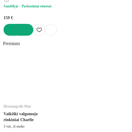
(
2
)
Sandėlyje
Paskutiniai vienetai
159 €
Į KREPŠELĮ
Premium
Bloomingville Mini
Vaikiški valgomojo
rinkiniai Charlie
3 vnt., iš molio