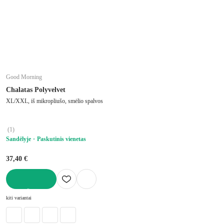
Good Morning
Chalatas Polyvelvet
XL/XXL, iš mikropliušo, smėlio spalvos
(
1
)
Sandėlyje
Paskutinis vienetas
37,40 €
Į KREPŠELĮ
kiti variantai