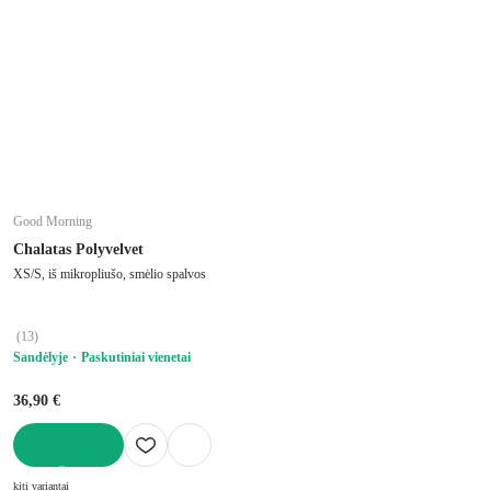
Good Morning
Chalatas Polyvelvet
XS/S, iš mikropliušo, smėlio spalvos
(
13
)
Sandėlyje
Paskutiniai vienetai
36,90 €
Į KREPŠELĮ
kiti variantai