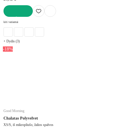
Į KREPŠELĮ
kiti variantai
+ Dydis (3)
-18%
Good Morning
Chalatas Polyvelvet
XS/S, iš mikropliušo, žalios spalvos