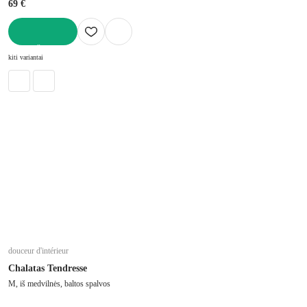
69 €
Į KREPŠELĮ
kiti variantai
douceur d'intérieur
Chalatas Tendresse
M, iš medvilnės, baltos spalvos