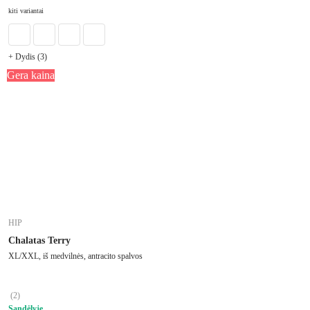
Į KREPŠELĮ
kiti variantai
+ Dydis (3)
Gera kaina
HIP
Chalatas Terry
XL/XXL, iš medvilnės, antracito spalvos
(
2
)
Sandėlyje