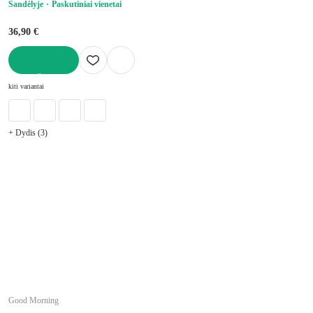
Sandėlyje
Paskutiniai vienetai
36,90 €
Į KREPŠELĮ
kiti variantai
+ Dydis (3)
Good Morning