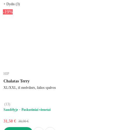
+ Dydis (3)
-19%
HIP
Chalatas Terry
XL/XXL, iš medvilnės, žalios spalvos
(
13
)
Sandėlyje
Paskutiniai vienetai
31,50 €
38,90 €