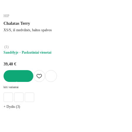
HIP
Chalatas Terry
XS/S, iš medvilnės, baltos spalvos
(
1
)
Sandėlyje
Paskutiniai vienetai
39,40 €
Į KREPŠELĮ
kiti variantai
+ Dydis (3)