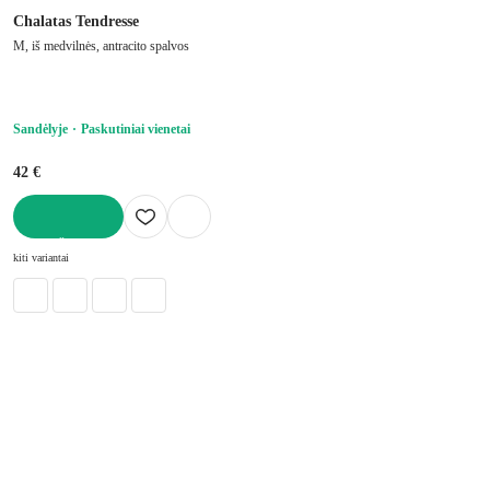
Chalatas Tendresse
M, iš medvilnės, antracito spalvos
Sandėlyje
Paskutiniai vienetai
42 €
Į KREPŠELĮ
kiti variantai