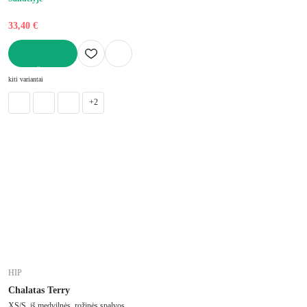
33,40 €
Į KREPŠELĮ
kiti variantai
+2
HIP
Chalatas Terry
XS/S, iš medvilnės, rožinės spalvos