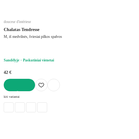
douceur d'intérieur
Chalatas Tendresse
M, iš medvilnės, šviesiai pilkos spalvos
Sandėlyje
Paskutiniai vienetai
42 €
Į KREPŠELĮ
kiti variantai