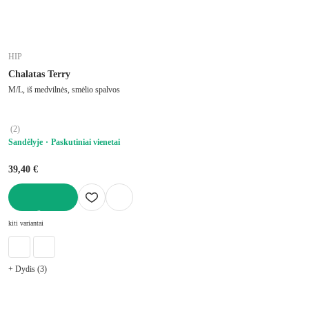
HIP
Chalatas Terry
M/L, iš medvilnės, smėlio spalvos
(
2
)
Sandėlyje
Paskutiniai vienetai
39,40 €
Į KREPŠELĮ
kiti variantai
+ Dydis (3)