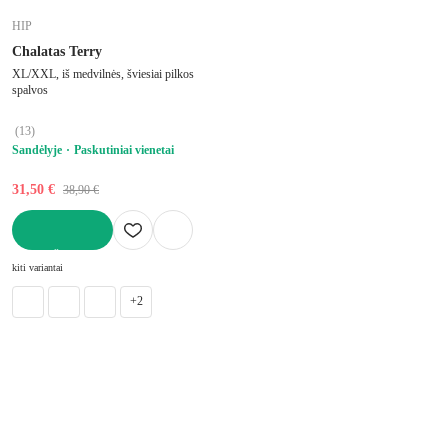
HIP
Chalatas Terry
XL/XXL, iš medvilnės, šviesiai pilkos
spalvos
(
13
)
Sandėlyje
Paskutiniai vienetai
31,50 €
38,90 €
Į KREPŠELĮ
kiti variantai
+2