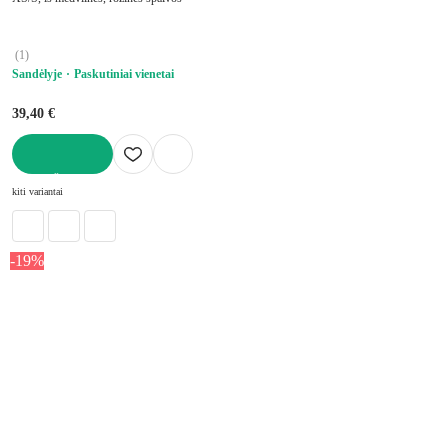
(
1
)
Sandėlyje
Paskutiniai vienetai
39,40 €
Į KREPŠELĮ
kiti variantai
-19%