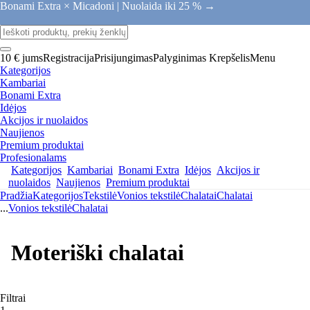
Bonami Extra × Micadoni |
Nuolaida iki 25 % →
10 € jums
Registracija
Prisijungimas
Palyginimas
Krepšelis
Menu
Kategorijos
Kambariai
Bonami Extra
Idėjos
Akcijos ir nuolaidos
Naujienos
Premium produktai
Profesionalams
Kategorijos
Kambariai
Bonami Extra
Idėjos
Akcijos ir
nuolaidos
Naujienos
Premium produktai
Pradžia
Kategorijos
Tekstilė
Vonios tekstilė
Chalatai
Chalatai
...
Vonios tekstilė
Chalatai
Moteriški chalatai
Filtrai