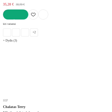
35,20 €
38,90 €
Į KREPŠELĮ
kiti variantai
+2
+ Dydis (3)
HIP
Chalatas Terry