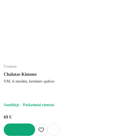
Foutastic
Chalatas Kimono
S/M, iš muslino, kreminės spalvos
Sandėlyje
Paskutiniai vienetai
69 €
Į KREPŠELĮ