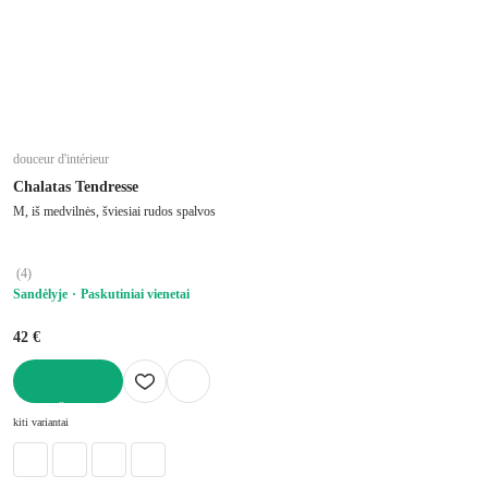
douceur d'intérieur
Chalatas Tendresse
M, iš medvilnės, šviesiai rudos spalvos
(
4
)
Sandėlyje
Paskutiniai vienetai
42 €
Į KREPŠELĮ
kiti variantai