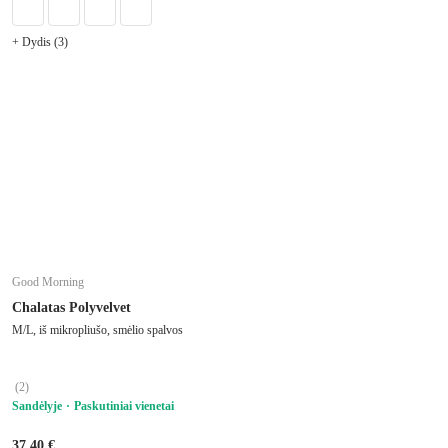
+ Dydis (3)
Good Morning
Chalatas Polyvelvet
M/L, iš mikropliušo, smėlio spalvos
(
2
)
Sandėlyje
Paskutiniai vienetai
37,40 €