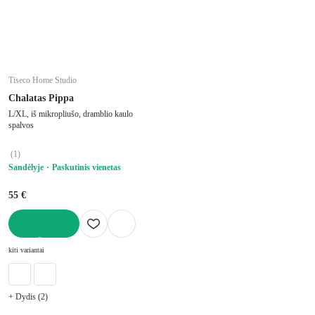
Tiseco Home Studio
Chalatas Pippa
L/XL, iš mikropliušo, dramblio kaulo
spalvos
(
1
)
Sandėlyje
Paskutinis vienetas
55 €
Į KREPŠELĮ
kiti variantai
+ Dydis (2)