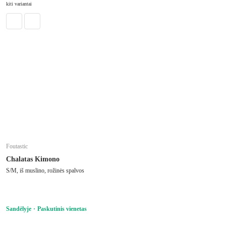
kiti variantai
Foutastic
Chalatas Kimono
S/M, iš muslino, rožinės spalvos
Sandėlyje
Paskutinis vienetas