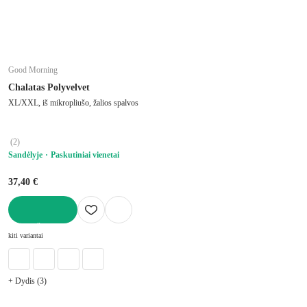
Good Morning
Chalatas Polyvelvet
XL/XXL, iš mikropliušo, žalios spalvos
(
2
)
Sandėlyje
Paskutiniai vienetai
37,40 €
Į KREPŠELĮ
kiti variantai
+ Dydis (3)