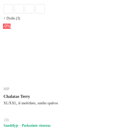
+ Dydis (3)
-9%
HIP
Chalatas Terry
XL/XXL, iš medvilnės, smėlio spalvos
(
3
)
Sandėlyje
Paskutinis vienetas