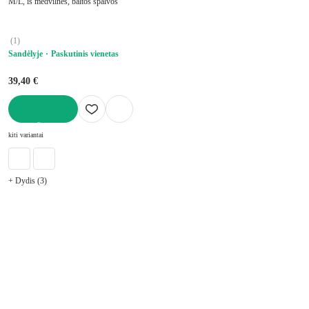
M/L, iš medvilnės, baltos spalvos
(
1
)
Sandėlyje
Paskutinis vienetas
39,40 €
Į KREPŠELĮ
kiti variantai
+ Dydis (3)