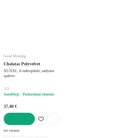
Good Morning
Chalatas Polyvelvet
XL/XXL, iš mikropliušo, mėlynos
spalvos
(
1
)
Sandėlyje
Paskutiniai vienetai
37,40 €
Į KREPŠELĮ
kiti variantai