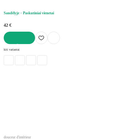
Sandėlyje
Paskutiniai vienetai
42 €
Į KREPŠELĮ
kiti variantai
douceur d'intérieur