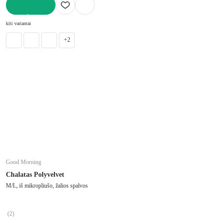
Į KREPŠELĮ
kiti variantai
+2
Good Morning
Chalatas Polyvelvet
M/L, iš mikropliušo, žalios spalvos
(
2
)