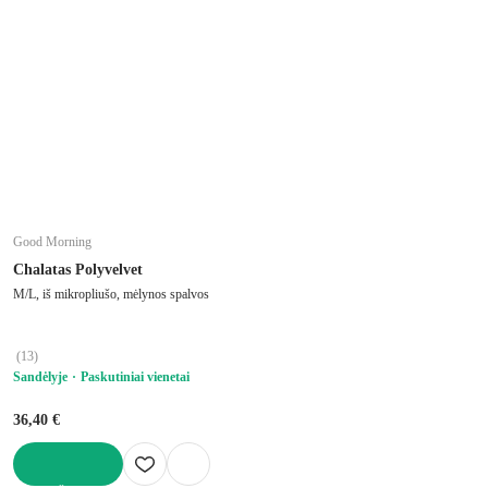
Good Morning
Chalatas Polyvelvet
M/L, iš mikropliušo, mėlynos spalvos
(
13
)
Sandėlyje
Paskutiniai vienetai
36,40 €