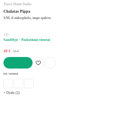
Tiseco Home Studio
Chalatas Pippa
S/M, iš mikropliušo, taupe spalvos
(
1
)
Sandėlyje
Paskutiniai vienetai
49 €
55 €
Į KREPŠELĮ
kiti variantai
+ Dydis (2)