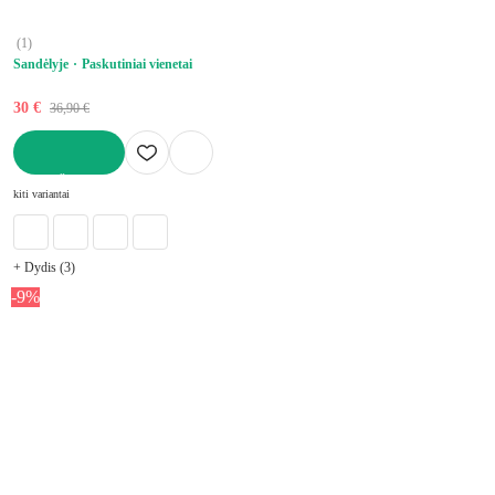
(
1
)
Sandėlyje
Paskutiniai vienetai
30 €
36,90 €
Į KREPŠELĮ
kiti variantai
+ Dydis (3)
-9%