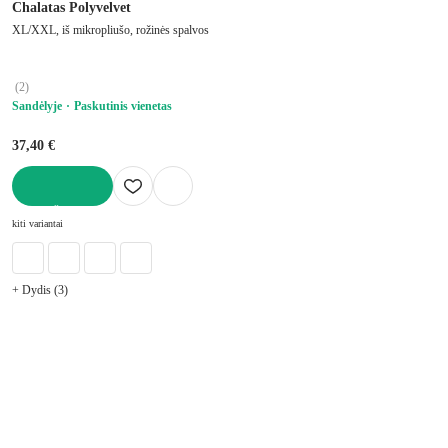
Chalatas Polyvelvet
XL/XXL, iš mikropliušo, rožinės spalvos
(
2
)
Sandėlyje
Paskutinis vienetas
37,40 €
Į KREPŠELĮ
kiti variantai
+ Dydis (3)