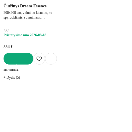
Čiužinys Dream Essence
200x200 cm, vidutinio kietumo, su
spyruoklėmis, su nuimamu
sluoksniu/padalintas į zonas/su termo
regulacija, su kišeninėmis spyruoklėmis,
(
3
)
storis 21 cm, keliamoji galia 120 kg
Pristatysime nuo 2026‑08‑18
554 €
Į KREPŠELĮ
kiti variantai
+ Dydis (5)