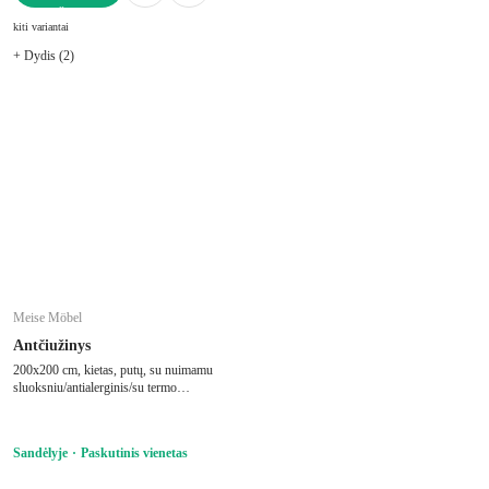
Į KREPŠELĮ
kiti variantai
+ Dydis (2)
Meise Möbel
Antčiužinys
200x200 cm, kietas, putų, su nuimamu
sluoksniu/antialerginis/su termo
regulacija, su šaltomis putomis, storis 10
cm, keliamoji galia 240 kg
Sandėlyje
Paskutinis vienetas