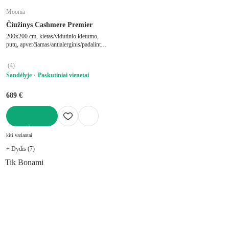
Moonia
Čiužinys Cashmere Premier
200x200 cm, kietas/vidutinio kietumo,
putų, apverčiamas/antialerginis/padalintas
į zonas/su termo regulacija, su šaltomis
putomis/su didelio tankio putplasčio
(
4
)
užpildu, storis 27 cm, keliamoji galia 180
Sandėlyje
Paskutiniai vienetai
kg
689 €
Į KREPŠELĮ
kiti variantai
+ Dydis (7)
Tik Bonami