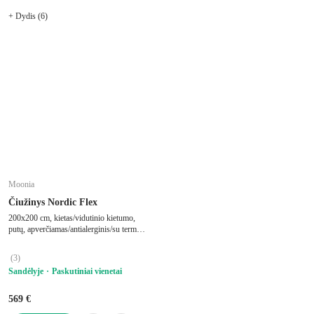
+ Dydis (6)
Moonia
Čiužinys Nordic Flex
200x200 cm, kietas/vidutinio kietumo,
putų, apverčiamas/antialerginis/su termo
regulacija, su didelio tankio putplasčio
užpildu, storis 21 cm, keliamoji galia 180
(
3
)
kg
Sandėlyje
Paskutiniai vienetai
569 €