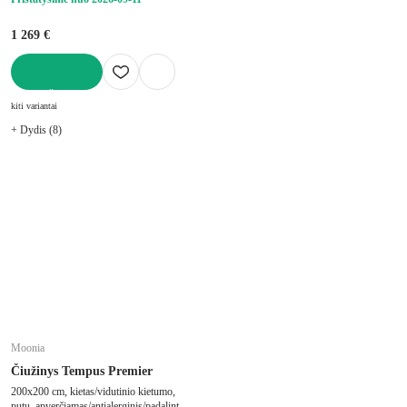
1 269 €
Į KREPŠELĮ
kiti variantai
+ Dydis (8)
Moonia
Čiužinys Tempus Premier
200x200 cm, kietas/vidutinio kietumo,
putų, apverčiamas/antialerginis/padalintas