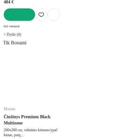
484 €
Į KREPŠELĮ
kiti variantai
+ Dydis (6)
Tik Bonami
Moonia
Čiužinys Premium Black
Multizone
200x200 cm, vidutinio kietumo/ypač
kietas, putų,