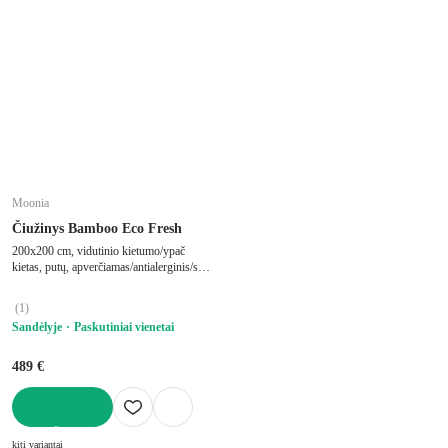
Moonia
Čiužinys Bamboo Eco Fresh
200x200 cm, vidutinio kietumo/ypač
kietas, putų, apverčiamas/antialerginis/su
termo regulacija, su didelio tankio
putplasčio užpildu, storis 21 cm, keliamoji
(
1
)
galia 180 kg
Sandėlyje
Paskutiniai vienetai
489 €
Į KREPŠELĮ
kiti variantai