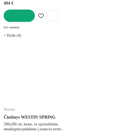
494 €
Į KREPŠELĮ
kiti variantai
+ Dydis (4)
Moonia
Čiužinys WESTIN SPRING
200x200 cm, kietas, su spyruoklėmis,
antialerginis/padalintas į zonas/su termo
regulacija, su memory foam/su