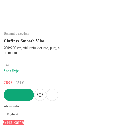
Bonami Selection
Čiužinys Smooth Vibe
200x200 cm, vidutinio kietumo, putų, su
nuimamu
sluoksniu/antialerginis/padalintas į zonas,
su šaltomis putomis/su memory foam,
(
4
)
storis 21 cm, keliamoji galia 120 kg
Sandėlyje
763 €
954 €
Į KREPŠELĮ
kiti variantai
+ Dydis (6)
Gera kaina