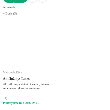
Į KREPŠELĮ
kiti variantai
+ Dydis (3)
Maison de Rêve
Antčiužinys Latex
200x200 cm, vidutinio kietumo, latekso,
su nuimamu sluoksniu/su termo
regulacija, su latekso putomis, storis 6 cm,
keliamoji galia 250 kg
(
1
)
Pristatysime nuo 2026‑09‑03