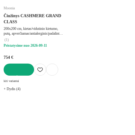
Moonia
Čiužinys CASHMERE GRAND
CLASS
200x200 cm, kietas/vidutinio kietumo,
putų, apverčiamas/antialerginis/padalintas
į zonas/su termo regulacija, su šaltomis
(
1
)
putomis/su memory foam/su gelio putų
Pristatysime nuo 2026‑09‑11
pluoštu/su didelio tankio putplasčio
užpildu/su antibakteriniu putplasčiu, storis
754 €
27 cm, keliamo
Į KREPŠELĮ
kiti variantai
+ Dydis (4)