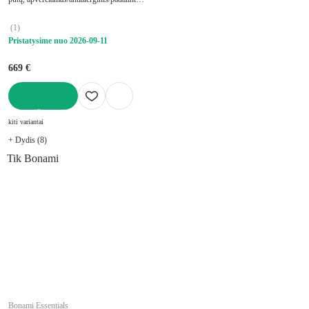
į zonas, su memory foam/su didelio tankio
putplasčio užpildu, storis 27 cm, keliamoji
(
1
)
galia 160 kg
Pristatysime nuo 2026‑09‑11
669 €
Į KREPŠELĮ
kiti variantai
+ Dydis (8)
Tik Bonami
Bonami Essentials