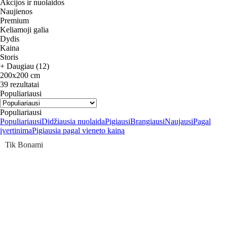
Akcijos ir nuolaidos
Naujienos
Premium
Keliamoji galia
Dydis
Kaina
Storis
+ Daugiau (12)
200x200 cm
39 rezultatai
Populiariausi
Populiariausi
Populiariausi
Didžiausia nuolaida
Pigiausi
Brangiausi
Naujausi
Pagal
įvertinimą
Pigiausia pagal vieneto kainą
Tik Bonami