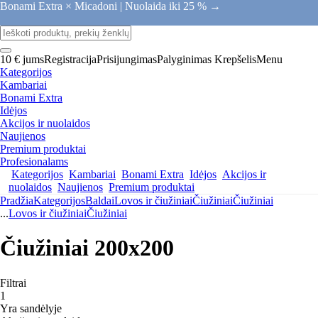
Bonami Extra × Micadoni |
Nuolaida iki 25 % →
10 € jums
Registracija
Prisijungimas
Palyginimas
Krepšelis
Menu
Kategorijos
Kambariai
Bonami Extra
Idėjos
Akcijos ir nuolaidos
Naujienos
Premium produktai
Profesionalams
Kategorijos
Kambariai
Bonami Extra
Idėjos
Akcijos ir
nuolaidos
Naujienos
Premium produktai
Pradžia
Kategorijos
Baldai
Lovos ir čiužiniai
Čiužiniai
Čiužiniai
...
Lovos ir čiužiniai
Čiužiniai
Čiužiniai 200x200
Filtrai
1
Yra sandėlyje