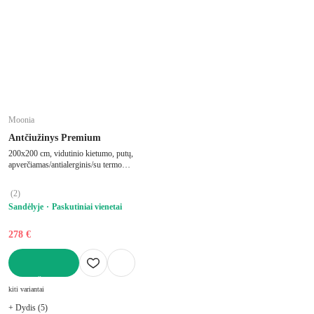
Moonia
Antčiužinys Premium
200x200 cm, vidutinio kietumo, putų,
apverčiamas/antialerginis/su termo
regulacija, su memory foam, storis 5 cm
(
2
)
Sandėlyje
Paskutiniai vienetai
278 €
Į KREPŠELĮ
kiti variantai
+ Dydis (5)