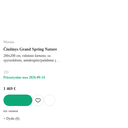
Moonia
Čiužinys Grand Spring Nature
200x200 cm, vidutinio kietumo, su
spyruoklėmis, antialerginis/padalintas į
zonas/su termo regulacija, su memory
foam/su kišeninėmis spyruoklėmis/su
(
1
)
gelio putų pluoštu, storis 30 cm, keliamoji
Pristatysime nuo 2026‑09‑14
galia 200 kg
1 469 €
Į KREPŠELĮ
kiti variantai
+ Dydis (6)