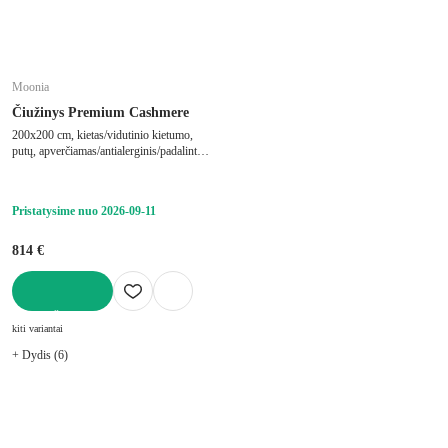
Moonia
Čiužinys Premium Cashmere
200x200 cm, kietas/vidutinio kietumo,
putų, apverčiamas/antialerginis/padalintas
į zonas, su šaltomis putomis/su memory
foam/su didelio tankio putplasčio užpildu,
storis 27 cm, keliamoji galia 200 kg
Pristatysime nuo 2026‑09‑11
814 €
Į KREPŠELĮ
kiti variantai
+ Dydis (6)