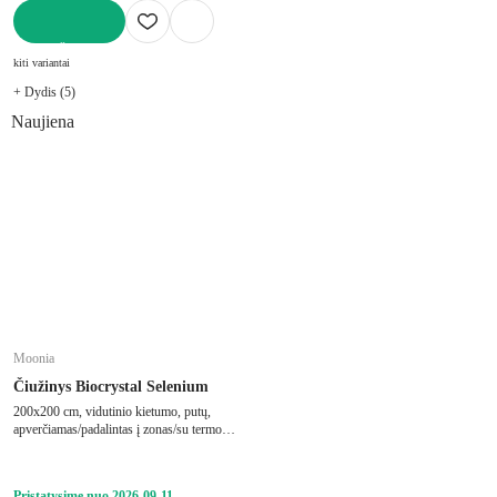
Į KREPŠELĮ
kiti variantai
+ Dydis (5)
Naujiena
Moonia
Čiužinys Biocrystal Selenium
200x200 cm, vidutinio kietumo, putų,
apverčiamas/padalintas į zonas/su termo
regulacija, su memory foam/su didelio
tankio putplasčio užpildu, storis 27 cm,
keliamoji galia 240 kg
Pristatysime nuo 2026‑09‑11