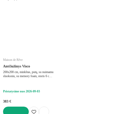
Maison de Rêve
Antčiužinys Visco
200x200 cm, minkštas, putų, su nuimamu
sluoksniu, su memory foam, storis 6 cm,
keliamoji galia 250 kg
Pristatysime nuo 2026‑09‑03
383 €