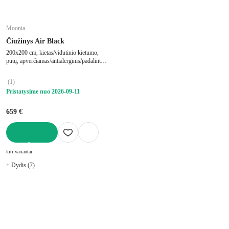
Moonia
Čiužinys Air Black
200x200 cm, kietas/vidutinio kietumo,
putų, apverčiamas/antialerginis/padalintas
į zonas, su memory foam/su didelio tankio
putplasčio užpildu, storis 27 cm, keliamoji
(
1
)
galia 250 kg
Pristatysime nuo 2026‑09‑11
659 €
Į KREPŠELĮ
kiti variantai
+ Dydis (7)