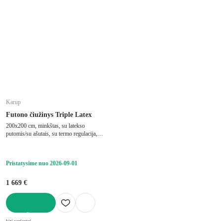
Karup
Futono čiužinys Triple Latex
200x200 cm, minkštas, su latekso
putomis/su ašutais, su termo regulacija,
baltos spalvos, storis 18 cm
Pristatysime nuo 2026‑09‑01
1 669 €
Į KREPŠELĮ