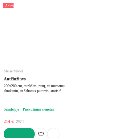
-27%
Meise Möbel
Antčiužinys
200x200 cm, minkštas, putų, su nuimamu
sluoksniu, su šaltomis putomis, storis 6
cm, keliamoji galia 240 kg
Sandėlyje
Paskutiniai vienetai
214 €
297 €