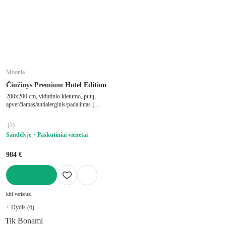
Moonia
Čiužinys Premium Hotel Edition
200x200 cm, vidutinio kietumo, putų,
apverčiamas/antialerginis/padalintas į
zonas/su termo regulacija, su šaltomis
putomis/su memory foam/su didelio
(
3
)
tankio putplasčio užpildu, storis 30 cm,
Sandėlyje
Paskutiniai vienetai
keliamoji galia 180 kg
984 €
Į KREPŠELĮ
kiti variantai
+ Dydis (6)
Tik Bonami