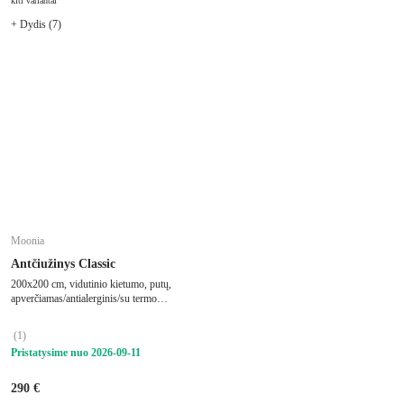
kiti variantai
+ Dydis (7)
Moonia
Antčiužinys Classic
200x200 cm, vidutinio kietumo, putų,
apverčiamas/antialerginis/su termo
regulacija, storis 4 cm
(
1
)
Pristatysime nuo 2026‑09‑11
290 €