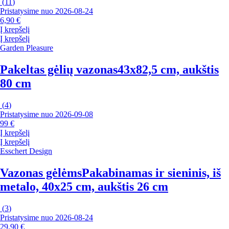
(
11
)
Pristatysime nuo 2026‑08‑24
6,90 €
Į krepšelį
Į krepšelį
Garden Pleasure
Pakeltas gėlių vazonas
43x82,5 cm, aukštis
80 cm
(
4
)
Pristatysime nuo 2026‑09‑08
99 €
Į krepšelį
Į krepšelį
Esschert Design
Vazonas gėlėms
Pakabinamas ir sieninis, iš
metalo, 40x25 cm, aukštis 26 cm
(
3
)
Pristatysime nuo 2026‑08‑24
29,90 €