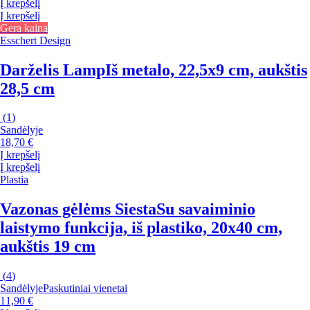
Į krepšelį
Į krepšelį
Gera kaina
Esschert Design
Darželis Lamp
Iš metalo, 22,5x9 cm, aukštis
28,5 cm
(
1
)
Sandėlyje
18,70 €
Į krepšelį
Į krepšelį
Plastia
Vazonas gėlėms Siesta
Su savaiminio
laistymo funkcija, iš plastiko, 20x40 cm,
aukštis 19 cm
(
4
)
Sandėlyje
Paskutiniai vienetai
11,90 €