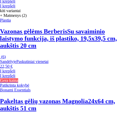
Į krepšelį
Į krepšelį
kiti variantai
+ Matmenys (2)
Plastia
Vazonas gėlėms Berberis
Su savaiminio
laistymo funkcija, iš plastiko, 19,5x39,5 cm,
aukštis 20 cm
(
6
)
Sandėlyje
Paskutiniai vienetai
22,50 €
Į krepšelį
Į krepšelį
Gera kaina
Patikrinta kokybė
Bonami Essentials
Pakeltas gėlių vazonas Magnolia
24x64 cm,
aukštis 51 cm