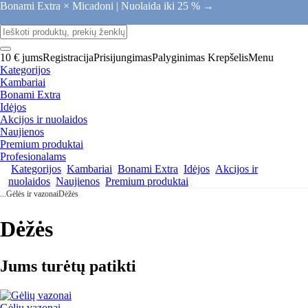
Bonami Extra × Micadoni |
Nuolaida iki 25 % →
10 € jums
Registracija
Prisijungimas
Palyginimas
Krepšelis
Menu
Kategorijos
Kambariai
Bonami Extra
Idėjos
Akcijos ir nuolaidos
Naujienos
Premium produktai
Profesionalams
Kategorijos
Kambariai
Bonami Extra
Idėjos
Akcijos ir
nuolaidos
Naujienos
Premium produktai
...
Gėlės ir vazonai
Dėžės
Dėžės
Jums turėtų patikti
Gėlių vazonai