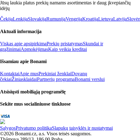
Jūsų laukia platus prekių namams asortimentas ir daug įkvepiančių
idėjų
Čekija
Lenkija
Slovakija
Rumunija
Vengrija
Kroatija
Lietuva
Latvija
Slovėn
Aktuali informacija
Viskas apie apsipirkimą
Prekių pristatymas
Skundai ir
grąžinimai
Apmokėjimas
Kaip veikia kreditai
Išsamiau apie Bonami
Kontaktai
Apie mus
Prekiniai ženklai
Dovanų
čekiai
Žiniasklaidai
Partnerių programa
Bonami verslui
Atsisiųsti mobiliąją programėlę
Sekite mus socialiniuose tinkluose
Sąlygos
Privatumo politika
Slapukų taisyklės ir nustatymai
©2026 Bonami.cz, a.s. Visos teisės saugomos.
Thámova 289/13, 186 00 Praha