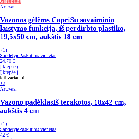
Gera kaina
Artevasi
Vazonas gėlėms Capri
Su savaiminio
laistymo funkcija, iš perdirbto plastiko,
19,5x50 cm, aukštis 18 cm
(
1
)
Sandėlyje
Paskutinis vienetas
24,70 €
Į krepšelį
Į krepšelį
kiti variantai
+2
Artevasi
Vazono padėklas
Iš terakotos, 18x42 cm,
aukštis 4 cm
(
1
)
Sandėlyje
Paskutinis vienetas
42 €