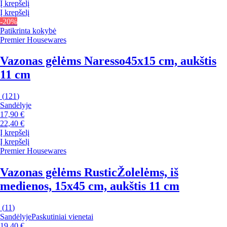
Į krepšelį
Į krepšelį
-20%
Patikrinta kokybė
Premier Housewares
Vazonas gėlėms Naresso
45x15 cm, aukštis
11 cm
(
121
)
Sandėlyje
17,90 €
22,40 €
Į krepšelį
Į krepšelį
Premier Housewares
Vazonas gėlėms Rustic
Žolelėms, iš
medienos, 15x45 cm, aukštis 11 cm
(
11
)
Sandėlyje
Paskutiniai vienetai
19,40 €