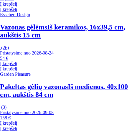
Į krepšelį
Į krepšelį
Esschert Design
Vazonas gėlėms
Iš keramikos, 16x39,5 cm,
aukštis 15 cm
(
26
)
Pristatysime nuo 2026‑08‑24
54 €
Į krepšelį
Į krepšelį
Garden Pleasure
Pakeltas gėlių vazonas
Iš medienos, 40x100
cm, aukštis 84 cm
(
3
)
Pristatysime nuo 2026‑09‑08
158 €
Į krepšelį
Į krepšelį