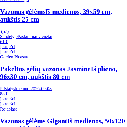
Vazonas gėlėms
Iš medienos, 39x59 cm,
aukštis 25 cm
(
67
)
Sandėlyje
Paskutiniai vienetai
61 €
Į krepšelį
Į krepšelį
Garden Pleasure
Pakeltas gėlių vazonas Jasmine
Iš plieno,
96x30 cm, aukštis 80 cm
Pristatysime nuo 2026‑09‑08
88 €
Į krepšelį
Į krepšelį
Rojaplast
Vazonas gėlėms Gigant
Iš medienos, 50x120