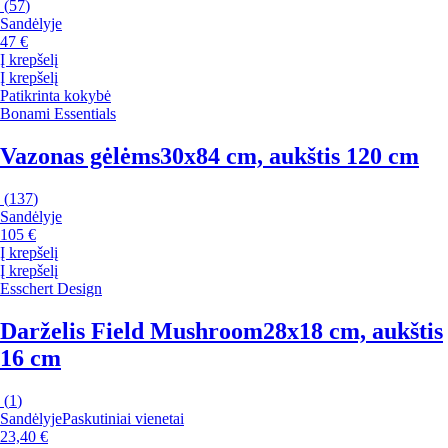
(
57
)
Sandėlyje
47 €
Į krepšelį
Į krepšelį
Patikrinta kokybė
Bonami Essentials
Vazonas gėlėms
30x84 cm, aukštis 120 cm
(
137
)
Sandėlyje
105 €
Į krepšelį
Į krepšelį
Esschert Design
Darželis Field Mushroom
28x18 cm, aukštis
16 cm
(
1
)
Sandėlyje
Paskutiniai vienetai
23,40 €