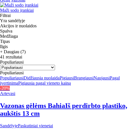
Maži sodo įrankiai
Filtrai
Yra sandėlyje
Akcijos ir nuolaidos
Spalva
Medžiaga
Tipas
Ilgis
+ Daugiau (7)
41 rezultatai
Populiariausi
Populiariausi
Populiariausi
Didžiausia nuolaida
Pigiausi
Brangiausi
Naujausi
Pagal
įvertinimą
Pigiausia pagal vieneto kainą
-20%
Artevasi
Vazonas gėlėms Bahia
Iš perdirbto plastiko,
aukštis 13 cm
Sandėlyje
Paskutiniai vienetai