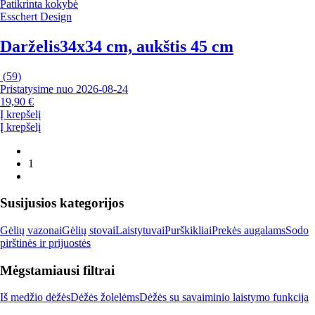
Patikrinta kokybė
Esschert Design
Darželis
34x34 cm, aukštis 45 cm
(
59
)
Pristatysime nuo 2026‑08‑24
19,90 €
Į krepšelį
Į krepšelį
1
Susijusios kategorijos
Gėlių vazonai
Gėlių stovai
Laistytuvai
Purškikliai
Prekės augalams
Sodo
pirštinės ir prijuostės
Mėgstamiausi filtrai
Iš medžio dėžės
Dėžės žolelėms
Dėžės su savaiminio laistymo funkcija