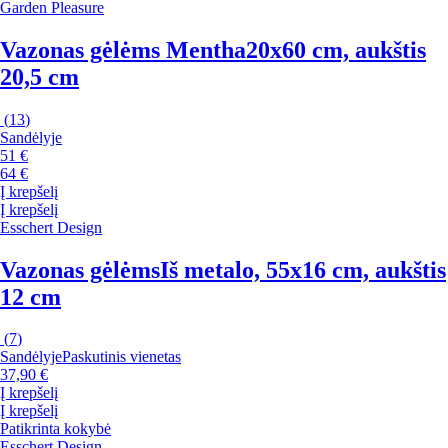
Garden Pleasure
Vazonas gėlėms Mentha
20x60 cm, aukštis
20,5 cm
(
13
)
Sandėlyje
51 €
64 €
Į krepšelį
Į krepšelį
Esschert Design
Vazonas gėlėms
Iš metalo, 55x16 cm, aukštis
12 cm
(
7
)
Sandėlyje
Paskutinis vienetas
37,90 €
Į krepšelį
Į krepšelį
Patikrinta kokybė
Esschert Design