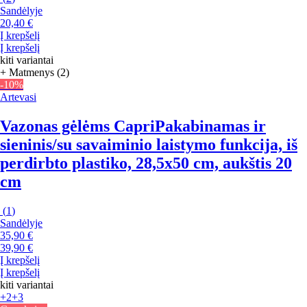
Sandėlyje
20,40 €
Į krepšelį
Į krepšelį
kiti variantai
+ Matmenys (2)
-10%
Artevasi
Vazonas gėlėms Capri
Pakabinamas ir
sieninis/su savaiminio laistymo funkcija, iš
perdirbto plastiko, 28,5x50 cm, aukštis 20
cm
(
1
)
Sandėlyje
35,90 €
39,90 €
Į krepšelį
Į krepšelį
kiti variantai
+2
+3