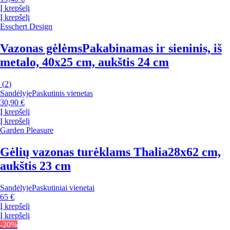
Į krepšelį
Į krepšelį
Esschert Design
Vazonas gėlėms
Pakabinamas ir sieninis, iš
metalo, 40x25 cm, aukštis 24 cm
(
2
)
Sandėlyje
Paskutinis vienetas
30,90 €
Į krepšelį
Į krepšelį
Garden Pleasure
Gėlių vazonas turėklams Thalia
28x62 cm,
aukštis 23 cm
Sandėlyje
Paskutiniai vienetai
65 €
Į krepšelį
Į krepšelį
-20%