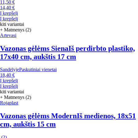
11,50 €
14,40 €
Į krepšelį
Į krepšelį
kiti variantai
+ Matmenys (2)
Artevasi
Vazonas gėlėms Siena
Iš perdirbto plastiko,
17x40 cm, aukštis 17 cm
Sandėlyje
Paskutiniai vienetai
18,40 €
Į krepšelį
Į krepšelį
kiti variantai
+ Matmenys (2)
Rojaplast
Vazonas gėlėms Modern
Iš medienos, 18x51
cm, aukštis 15 cm
(
2
)