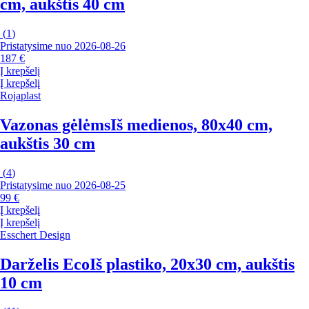
cm, aukštis 40 cm
(
1
)
Pristatysime nuo 2026‑08‑26
187 €
Į krepšelį
Į krepšelį
Rojaplast
Vazonas gėlėms
Iš medienos, 80x40 cm,
aukštis 30 cm
(
4
)
Pristatysime nuo 2026‑08‑25
99 €
Į krepšelį
Į krepšelį
Esschert Design
Darželis Eco
Iš plastiko, 20x30 cm, aukštis
10 cm