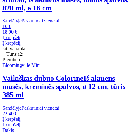
820 ml, ø 16 cm
Sandėlyje
Paskutiniai vienetai
16 €
18,90 €
Į krepšelį
Į krepšelį
kiti variantai
+ Tūris (2)
Premium
Bloomingville Mini
Vaikiškas dubuo Colorine
Iš akmens
masės, kreminės spalvos, ø 12 cm, tūris
385 ml
Sandėlyje
Paskutiniai vienetai
22,40 €
Į krepšelį
Į krepšelį
Dakls