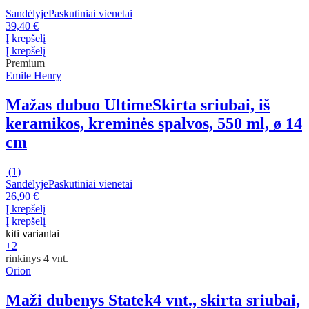
Sandėlyje
Paskutiniai vienetai
39,40 €
Į krepšelį
Į krepšelį
Premium
Emile Henry
Mažas dubuo Ultime
Skirta sriubai, iš
keramikos, kreminės spalvos, 550 ml, ø 14
cm
(
1
)
Sandėlyje
Paskutiniai vienetai
26,90 €
Į krepšelį
Į krepšelį
kiti variantai
+2
rinkinys 4 vnt.
Orion
Maži dubenys Statek
4 vnt., skirta sriubai,