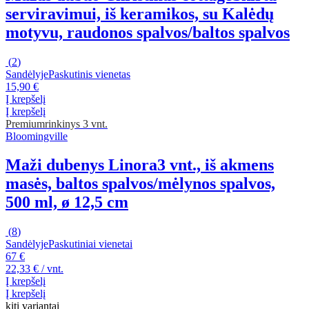
serviravimui, iš keramikos, su Kalėdų
motyvu, raudonos spalvos/baltos spalvos
(
2
)
Sandėlyje
Paskutinis vienetas
15,90 €
Į krepšelį
Į krepšelį
Premium
rinkinys 3 vnt.
Bloomingville
Maži dubenys Linora
3 vnt., iš akmens
masės, baltos spalvos/mėlynos spalvos,
500 ml, ø 12,5 cm
(
8
)
Sandėlyje
Paskutiniai vienetai
67 €
22,33 € / vnt.
Į krepšelį
Į krepšelį
kiti variantai