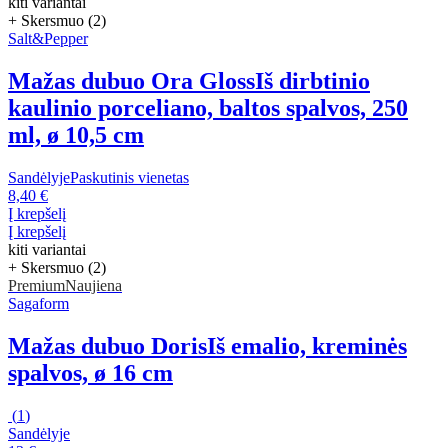
kiti variantai
+ Skersmuo (2)
Salt&Pepper
Mažas dubuo Ora Gloss
Iš dirbtinio
kaulinio porceliano, baltos spalvos, 250
ml, ø 10,5 cm
Sandėlyje
Paskutinis vienetas
8,40 €
Į krepšelį
Į krepšelį
kiti variantai
+ Skersmuo (2)
Premium
Naujiena
Sagaform
Mažas dubuo Doris
Iš emalio, kreminės
spalvos, ø 16 cm
(
1
)
Sandėlyje