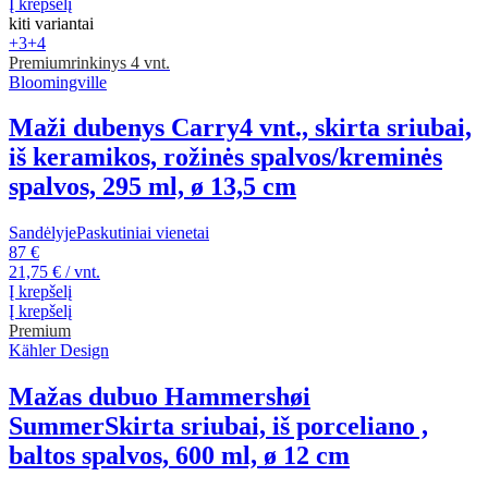
Į krepšelį
kiti variantai
+3
+4
Premium
rinkinys 4 vnt.
Bloomingville
Maži dubenys Carry
4 vnt., skirta sriubai,
iš keramikos, rožinės spalvos/kreminės
spalvos, 295 ml, ø 13,5 cm
Sandėlyje
Paskutiniai vienetai
87 €
21,75 € / vnt.
Į krepšelį
Į krepšelį
Premium
Kähler Design
Mažas dubuo Hammershøi
Summer
Skirta sriubai, iš porceliano ,
baltos spalvos, 600 ml, ø 12 cm