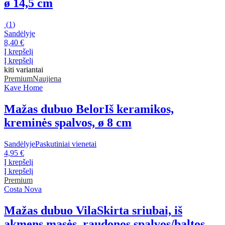
ø 14,5 cm
(
1
)
Sandėlyje
8,40 €
Į krepšelį
Į krepšelį
kiti variantai
Premium
Naujiena
Kave Home
Mažas dubuo Belor
Iš keramikos,
kreminės spalvos, ø 8 cm
Sandėlyje
Paskutiniai vienetai
4,95 €
Į krepšelį
Į krepšelį
Premium
Costa Nova
Mažas dubuo Vila
Skirta sriubai, iš
akmens masės, raudonos spalvos/baltos