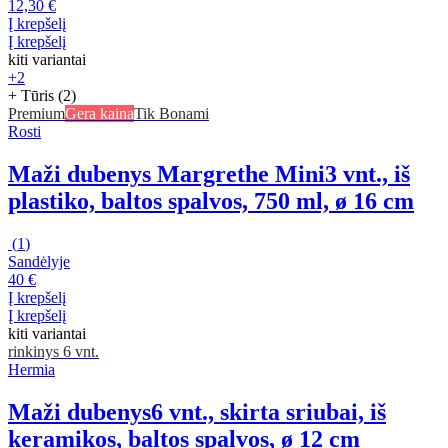
12,30 €
Į krepšelį
Į krepšelį
kiti variantai
+2
+ Tūris (2)
Premium
Gera kaina
Tik Bonami
Rosti
Maži dubenys Margrethe Mini
3 vnt., iš
plastiko, baltos spalvos, 750 ml, ø 16 cm
(
1
)
Sandėlyje
40 €
Į krepšelį
Į krepšelį
kiti variantai
rinkinys 6 vnt.
Hermia
Maži dubenys
6 vnt., skirta sriubai, iš
keramikos, baltos spalvos, ø 12 cm