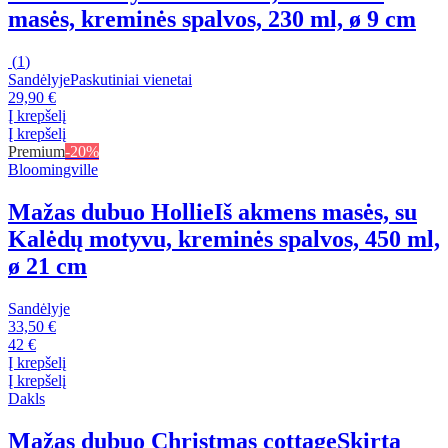
masės, kreminės spalvos, 230 ml, ø 9 cm
(
1
)
Sandėlyje
Paskutiniai vienetai
29,90 €
Į krepšelį
Į krepšelį
Premium
-20%
Bloomingville
Mažas dubuo Hollie
Iš akmens masės, su
Kalėdų motyvu, kreminės spalvos, 450 ml,
ø 21 cm
Sandėlyje
33,50 €
42 €
Į krepšelį
Į krepšelį
Dakls
Mažas dubuo Christmas cottage
Skirta