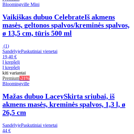
Bloomingville Mini
Vaikiškas dubuo Celebrate
Iš akmens
masės, geltonos spalvos/kreminės spalvos,
ø 13,5 cm, tūris 500 ml
(
1
)
Sandėlyje
Paskutiniai vienetai
19,40 €
Į krepšelį
Į krepšelį
kiti variantai
Premium
-21%
Bloomingville
Mažas dubuo Lacey
Skirta sriubai, iš
akmens masės, kreminės spalvos, 1,3 l, ø
26,5 cm
Sandėlyje
Paskutiniai vienetai
44 €