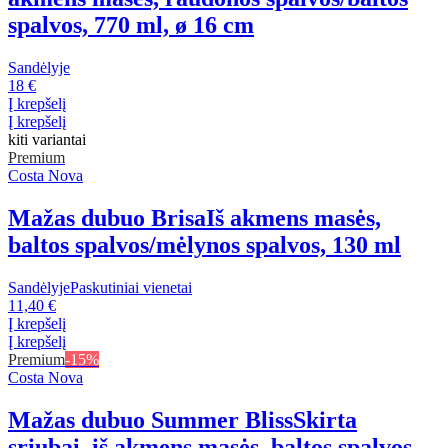
spalvos, 770 ml, ø 16 cm
Sandėlyje
18 €
Į krepšelį
Į krepšelį
kiti variantai
Premium
Costa Nova
Mažas dubuo Brisa
Iš akmens masės,
baltos spalvos/mėlynos spalvos, 130 ml
Sandėlyje
Paskutiniai vienetai
11,40 €
Į krepšelį
Į krepšelį
Premium
-15%
Costa Nova
Mažas dubuo Summer Bliss
Skirta
sriubai, iš akmens masės, baltos spalvos,