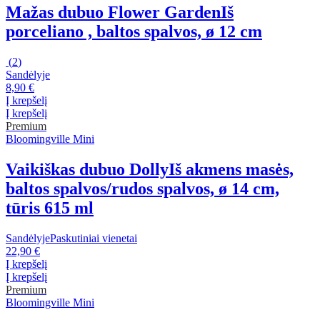
Mažas dubuo Flower Garden
Iš
porceliano , baltos spalvos, ø 12 cm
(
2
)
Sandėlyje
8,90 €
Į krepšelį
Į krepšelį
Premium
Bloomingville Mini
Vaikiškas dubuo Dolly
Iš akmens masės,
baltos spalvos/rudos spalvos, ø 14 cm,
tūris 615 ml
Sandėlyje
Paskutiniai vienetai
22,90 €
Į krepšelį
Į krepšelį
Premium
Bloomingville Mini