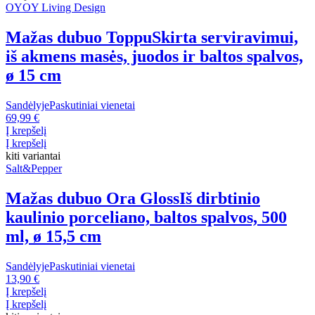
OYOY Living Design
Mažas dubuo Toppu
Skirta serviravimui,
iš akmens masės, juodos ir baltos spalvos,
ø 15 cm
Sandėlyje
Paskutiniai vienetai
69,99 €
Į krepšelį
Į krepšelį
kiti variantai
Salt&Pepper
Mažas dubuo Ora Gloss
Iš dirbtinio
kaulinio porceliano, baltos spalvos, 500
ml, ø 15,5 cm
Sandėlyje
Paskutiniai vienetai
13,90 €
Į krepšelį
Į krepšelį