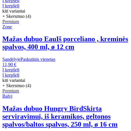
Į krepšelį
Į krepšelį
kiti variantai
+ Skersmuo (4)
Premium
Zone
Mažas dubuo Eau
Iš porceliano , kreminės
spalvos, 400 ml, ø 12 cm
Sandėlyje
Paskutinis vienetas
11,90 €
Į krepšelį
Į krepšelį
kiti variantai
+ Skersmuo (4)
Premium
Balvi
Mažas dubuo Hungry Bird
Skirta
serviravimui, iš keramikos, geltonos
spalvos/baltos spalvos, 250 ml, ø 16 cm