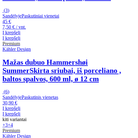
(
3
)
Sandėlyje
Paskutiniai vienetai
45 €
7,50 € / vnt.
Į krepšelį
Į krepšelį
Premium
Kähler Design
Mažas dubuo Hammershøi
Summer
Skirta sriubai, iš porceliano ,
baltos spalvos, 600 ml, ø 12 cm
(
6
)
Sandėlyje
Paskutinis vienetas
30,90 €
Į krepšelį
Į krepšelį
kiti variantai
+3
+4
Premium
Kähler Design