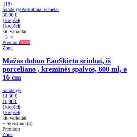
(
18
)
Sandėlyje
Paskutiniai vienetai
30,90 €
Į krepšelį
Į krepšelį
kiti variantai
+3
+4
Premium
-15%
Zone
Mažas dubuo Eau
Skirta sriubai, iš
porceliano , kreminės spalvos, 600 ml, ø
16 cm
Sandėlyje
14,30 €
16,90 €
Į krepšelį
Į krepšelį
kiti variantai
+ Skersmuo (4)
Premium
Zone