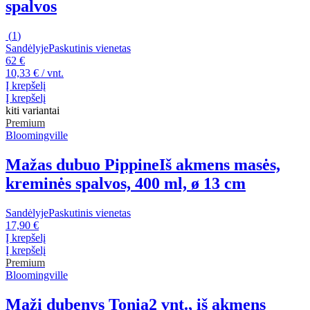
spalvos
(
1
)
Sandėlyje
Paskutinis vienetas
62 €
10,33 € / vnt.
Į krepšelį
Į krepšelį
kiti variantai
Premium
Bloomingville
Mažas dubuo Pippine
Iš akmens masės,
kreminės spalvos, 400 ml, ø 13 cm
Sandėlyje
Paskutinis vienetas
17,90 €
Į krepšelį
Į krepšelį
Premium
Bloomingville
Maži dubenys Tonia
2 vnt., iš akmens