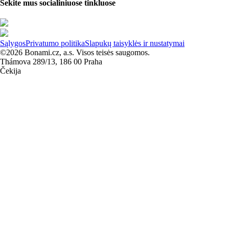
Sekite mus socialiniuose tinkluose
Sąlygos
Privatumo politika
Slapukų taisyklės ir nustatymai
©2026 Bonami.cz, a.s. Visos teisės saugomos.
Thámova 289/13, 186 00 Praha
Čekija