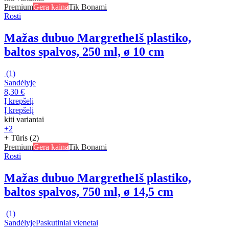
Premium
Gera kaina
Tik Bonami
Rosti
Mažas dubuo Margrethe
Iš plastiko,
baltos spalvos, 250 ml, ø 10 cm
(
1
)
Sandėlyje
8,30 €
Į krepšelį
Į krepšelį
kiti variantai
+2
+ Tūris (2)
Premium
Gera kaina
Tik Bonami
Rosti
Mažas dubuo Margrethe
Iš plastiko,
baltos spalvos, 750 ml, ø 14,5 cm
(
1
)
Sandėlyje
Paskutiniai vienetai