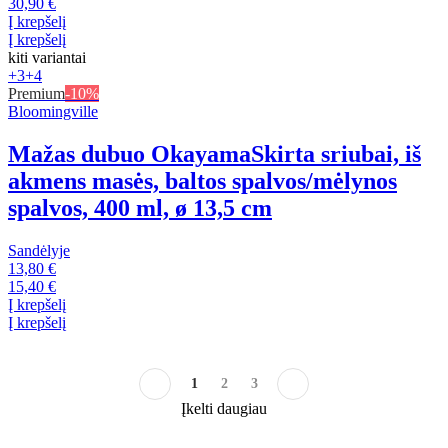
30,90 €
Į krepšelį
Į krepšelį
kiti variantai
+3
+4
Premium
-10%
Bloomingville
Mažas dubuo Okayama
Skirta sriubai, iš
akmens masės, baltos spalvos/mėlynos
spalvos, 400 ml, ø 13,5 cm
Sandėlyje
13,80 €
15,40 €
Į krepšelį
Į krepšelį
1
2
3
Įkelti daugiau