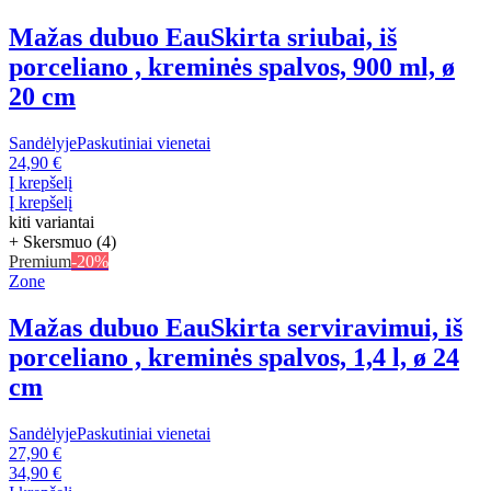
Mažas dubuo Eau
Skirta sriubai, iš
porceliano , kreminės spalvos, 900 ml, ø
20 cm
Sandėlyje
Paskutiniai vienetai
24,90 €
Į krepšelį
Į krepšelį
kiti variantai
+ Skersmuo (4)
Premium
-20%
Zone
Mažas dubuo Eau
Skirta serviravimui, iš
porceliano , kreminės spalvos, 1,4 l, ø 24
cm
Sandėlyje
Paskutiniai vienetai
27,90 €
34,90 €