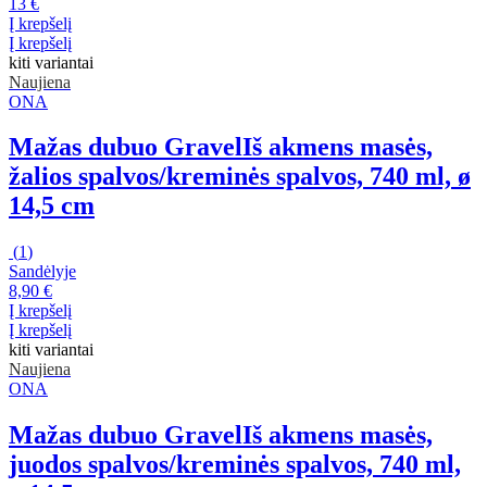
13 €
Į krepšelį
Į krepšelį
kiti variantai
Naujiena
ONA
Mažas dubuo Gravel
Iš akmens masės,
žalios spalvos/kreminės spalvos, 740 ml, ø
14,5 cm
(
1
)
Sandėlyje
8,90 €
Į krepšelį
Į krepšelį
kiti variantai
Naujiena
ONA
Mažas dubuo Gravel
Iš akmens masės,
juodos spalvos/kreminės spalvos, 740 ml,