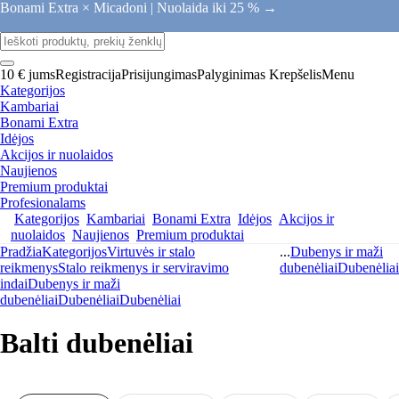
Bonami Extra × Micadoni |
Nuolaida iki 25 % →
10 € jums
Registracija
Prisijungimas
Palyginimas
Krepšelis
Menu
Kategorijos
Kambariai
Bonami Extra
Idėjos
Akcijos ir nuolaidos
Naujienos
Premium produktai
Profesionalams
Kategorijos
Kambariai
Bonami Extra
Idėjos
Akcijos ir
nuolaidos
Naujienos
Premium produktai
Pradžia
Kategorijos
Virtuvės ir stalo
...
Dubenys ir maži
reikmenys
Stalo reikmenys ir serviravimo
dubenėliai
Dubenėliai
indai
Dubenys ir maži
dubenėliai
Dubenėliai
Dubenėliai
Balti dubenėliai