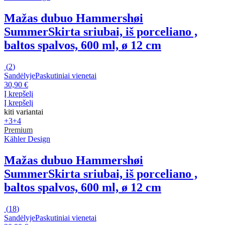
Mažas dubuo Hammershøi
Summer
Skirta sriubai, iš porceliano ,
baltos spalvos, 600 ml, ø 12 cm
(
2
)
Sandėlyje
Paskutiniai vienetai
30,90 €
Į krepšelį
Į krepšelį
kiti variantai
+3
+4
Premium
Kähler Design
Mažas dubuo Hammershøi
Summer
Skirta sriubai, iš porceliano ,
baltos spalvos, 600 ml, ø 12 cm
(
18
)
Sandėlyje
Paskutiniai vienetai