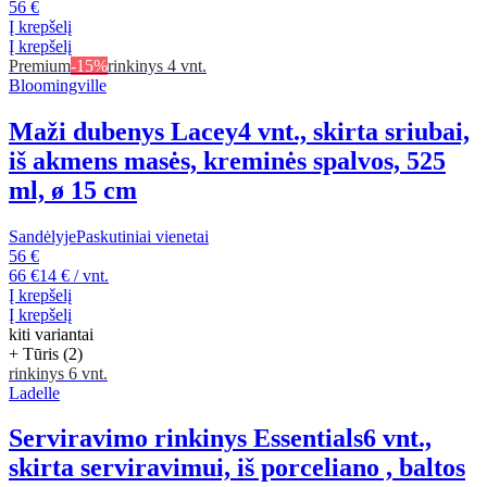
56 €
Į krepšelį
Į krepšelį
Premium
-15%
rinkinys 4 vnt.
Bloomingville
Maži dubenys Lacey
4 vnt., skirta sriubai,
iš akmens masės, kreminės spalvos, 525
ml, ø 15 cm
Sandėlyje
Paskutiniai vienetai
56 €
66 €
14 € / vnt.
Į krepšelį
Į krepšelį
kiti variantai
+ Tūris (2)
rinkinys 6 vnt.
Ladelle
Serviravimo rinkinys Essentials
6 vnt.,
skirta serviravimui, iš porceliano , baltos