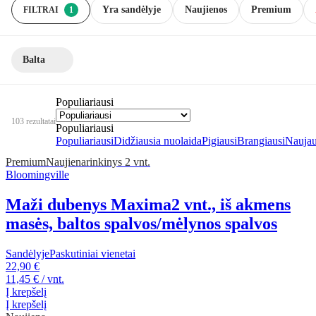
Yra sandėlyje
Naujienos
Premium
FILTRAI
1
Balta
Populiariausi
103 rezultatai
Populiariausi
Populiariausi
Didžiausia nuolaida
Pigiausi
Brangiausi
Naujau
Premium
Naujiena
rinkinys 2 vnt.
Bloomingville
Maži dubenys Maxima
2 vnt., iš akmens
masės, baltos spalvos/mėlynos spalvos
Sandėlyje
Paskutiniai vienetai
22,90 €
11,45 € / vnt.
Į krepšelį
Į krepšelį