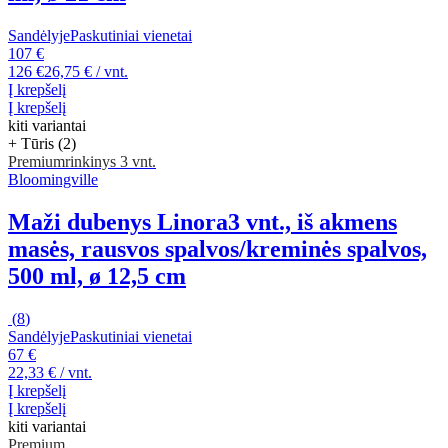
Sandėlyje
Paskutiniai vienetai
107 €
126 €
26,75 € / vnt.
Į krepšelį
Į krepšelį
kiti variantai
+ Tūris (2)
Premium
rinkinys 3 vnt.
Bloomingville
Maži dubenys Linora
3 vnt., iš akmens
masės, rausvos spalvos/kreminės spalvos,
500 ml, ø 12,5 cm
(
8
)
Sandėlyje
Paskutiniai vienetai
67 €
22,33 € / vnt.
Į krepšelį
Į krepšelį
kiti variantai
Premium