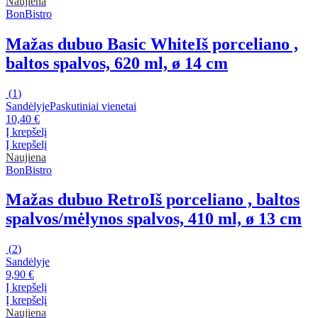
Naujiena
BonBistro
Mažas dubuo Basic White
Iš porceliano ,
baltos spalvos, 620 ml, ø 14 cm
(
1
)
Sandėlyje
Paskutiniai vienetai
10,40 €
Į krepšelį
Į krepšelį
Naujiena
BonBistro
Mažas dubuo Retro
Iš porceliano , baltos
spalvos/mėlynos spalvos, 410 ml, ø 13 cm
(
2
)
Sandėlyje
9,90 €
Į krepšelį
Į krepšelį
Naujiena