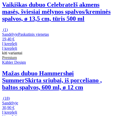
Vaikiškas dubuo Celebrate
Iš akmens
masės, šviesiai mėlynos spalvos/kreminės
spalvos, ø 13,5 cm, tūris 500 ml
(
1
)
Sandėlyje
Paskutinis vienetas
19,40 €
Į krepšelį
Į krepšelį
kiti variantai
Premium
Kähler Design
Mažas dubuo Hammershøi
Summer
Skirta sriubai, iš porceliano ,
baltos spalvos, 600 ml, ø 12 cm
(
18
)
Sandėlyje
30,90 €
Į krepšelį