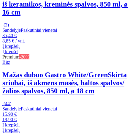
iš keramikos, kreminės spalvos, 850 ml, ø
16 cm
(
2
)
Sandėlyje
Paskutiniai vienetai
35,40 €
8,85 € / vnt.
Į krepšelį
Į krepšelį
Premium
-20%
Bitz
Mažas dubuo Gastro White/Green
Skirta
sriubai, iš akmens masės, baltos spalvos/
žalios spalvos, 850 ml, ø 18 cm
(
44
)
Sandėlyje
Paskutiniai vienetai
15,90 €
19,90 €
Į krepšelį
Į krepšelį