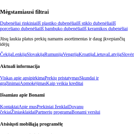
Mėgstamiausi filtrai
Dubenėliai rinkiniai
Iš plastiko dubenėliai
Iš stiklo dubenėliai
Iš
porceliano dubenėliai
Iš bambuko dubenėliai
Iš keramikos dubenėliai
Jūsų laukia platus prekių namams asortimentas ir daug įkvepiančių
idėjų
Čekija
Lenkija
Slovakija
Rumunija
Vengrija
Kroatija
Lietuva
Latvija
Slovėn
Aktuali informacija
Viskas apie apsipirkimą
Prekių pristatymas
Skundai ir
grąžinimai
Apmokėjimas
Kaip veikia kreditai
Išsamiau apie Bonami
Kontaktai
Apie mus
Prekiniai ženklai
Dovanų
čekiai
Žiniasklaidai
Partnerių programa
Bonami verslui
Atsisiųsti mobiliąją programėlę