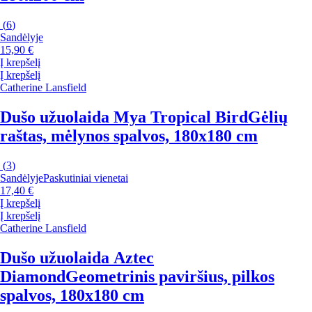
(
6
)
Sandėlyje
15,90 €
Į krepšelį
Į krepšelį
Catherine Lansfield
Dušo užuolaida Mya Tropical Bird
Gėlių
raštas, mėlynos spalvos, 180x180 cm
(
3
)
Sandėlyje
Paskutiniai vienetai
17,40 €
Į krepšelį
Į krepšelį
Catherine Lansfield
Dušo užuolaida Aztec
Diamond
Geometrinis paviršius, pilkos
spalvos, 180x180 cm