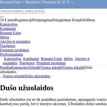
Bonami Extra × Micadoni |
Nuolaida iki 25 % →
10 € jums
Registracija
Prisijungimas
Palyginimas
Krepšelis
Menu
Kategorijos
Kambariai
Bonami Extra
Idėjos
Akcijos ir nuolaidos
Naujienos
Premium produktai
Profesionalams
Kategorijos
Kambariai
Bonami Extra
Idėjos
Akcijos ir
nuolaidos
Naujienos
Premium produktai
Pradžia
Kategorijos
Tekstilė
Vonios tekstilė
Vonios tekstilė
Dušo
užuolaidos
...
Vonios tekstilė
Dušo užuolaidos
Dušo užuolaidos
Dušo užuolaidos yra ne tik praktiškas pasirinkimas, apsaugantis vonios
kambarį nuo purslų, bet ir interjero akcentas. Užuolaidos dušui suteikia