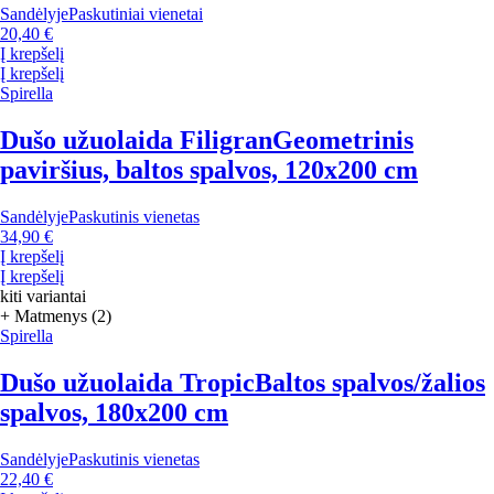
Sandėlyje
Paskutiniai vienetai
20,40 €
Į krepšelį
Į krepšelį
Spirella
Dušo užuolaida Filigran
Geometrinis
paviršius, baltos spalvos, 120x200 cm
Sandėlyje
Paskutinis vienetas
34,90 €
Į krepšelį
Į krepšelį
kiti variantai
+ Matmenys (2)
Spirella
Dušo užuolaida Tropic
Baltos spalvos/žalios
spalvos, 180x200 cm
Sandėlyje
Paskutinis vienetas
22,40 €