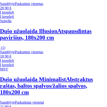
Sandėlyje
Paskutinis vienetas
28,90 €
Į krepšelį
Į krepšelį
Spirella
Dušo užuolaida Illusion
Atspausdintas
paviršius, 180x200 cm
(
1
)
Sandėlyje
Paskutinis vienetas
18,90 €
Į krepšelį
Į krepšelį
MSV
Dušo užuolaida Minimalist
Abstraktus
raštas, baltos spalvos/žalios spalvos,
180x200 cm
Sandėlyje
Paskutiniai vienetai
21,90 €