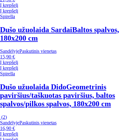
Į krepšelį
Į krepšelį
Spirella
Dušo užuolaida Sardai
Baltos spalvos,
180x200 cm
Sandėlyje
Paskutinis vienetas
15,90 €
Į krepšelį
Į krepšelį
Spirella
Dušo užuolaida Dido
Geometrinis
paviršius/taškuotas paviršius, baltos
spalvos/pilkos spalvos, 180x200 cm
(
2
)
Sandėlyje
Paskutinis vienetas
16,90 €
Į krepšelį
Į krepšelį