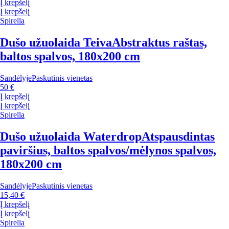
Į krepšelį
Į krepšelį
Spirella
Dušo užuolaida Teiva
Abstraktus raštas,
baltos spalvos, 180x200 cm
Sandėlyje
Paskutinis vienetas
50 €
Į krepšelį
Į krepšelį
Spirella
Dušo užuolaida Waterdrop
Atspausdintas
paviršius, baltos spalvos/mėlynos spalvos,
180x200 cm
Sandėlyje
Paskutinis vienetas
15,40 €
Į krepšelį
Į krepšelį
Spirella