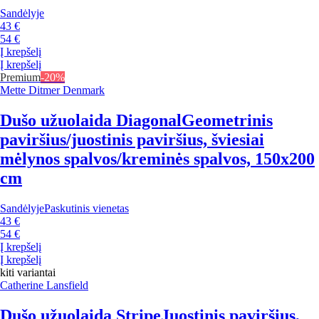
Sandėlyje
43 €
54 €
Į krepšelį
Į krepšelį
Premium
-20%
Mette Ditmer Denmark
Dušo užuolaida Diagonal
Geometrinis
paviršius/juostinis paviršius, šviesiai
mėlynos spalvos/kreminės spalvos, 150x200
cm
Sandėlyje
Paskutinis vienetas
43 €
54 €
Į krepšelį
Į krepšelį
kiti variantai
Catherine Lansfield
Dušo užuolaida Stripe
Juostinis paviršius,