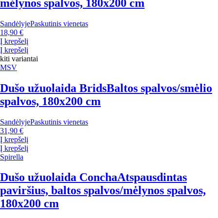
mėlynos spalvos, 180x200 cm
Sandėlyje
Paskutinis vienetas
18,90 €
Į krepšelį
Į krepšelį
kiti variantai
MSV
Dušo užuolaida Brids
Baltos spalvos/smėlio
spalvos, 180x200 cm
Sandėlyje
Paskutinis vienetas
31,90 €
Į krepšelį
Į krepšelį
Spirella
Dušo užuolaida Concha
Atspausdintas
paviršius, baltos spalvos/mėlynos spalvos,
180x200 cm