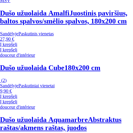
MSV
Dušo užuolaida Amalfi
Juostinis paviršius,
baltos spalvos/smėlio spalvos, 180x200 cm
Sandėlyje
Paskutinis vienetas
27,90 €
Į krepšelį
Į krepšelį
douceur d'intérieur
Dušo užuolaida Cube
180x200 cm
(
2
)
Sandėlyje
Paskutiniai vienetai
9,90 €
Į krepšelį
Į krepšelį
douceur d'intérieur
Dušo užuolaida Aquamarbre
Abstraktus
raštas/akmens raštas, juodos