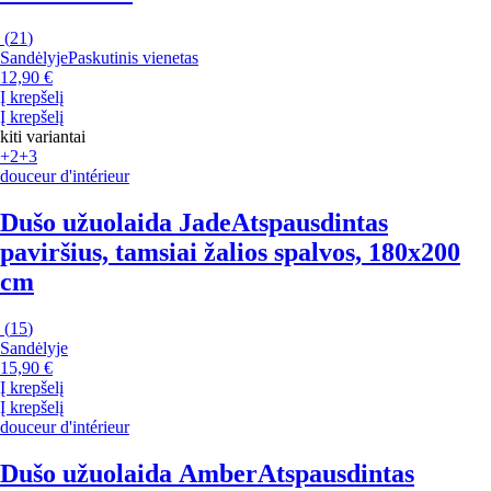
(
21
)
Sandėlyje
Paskutinis vienetas
12,90 €
Į krepšelį
Į krepšelį
kiti variantai
+2
+3
douceur d'intérieur
Dušo užuolaida Jade
Atspausdintas
paviršius, tamsiai žalios spalvos, 180x200
cm
(
15
)
Sandėlyje
15,90 €
Į krepšelį
Į krepšelį
douceur d'intérieur
Dušo užuolaida Amber
Atspausdintas