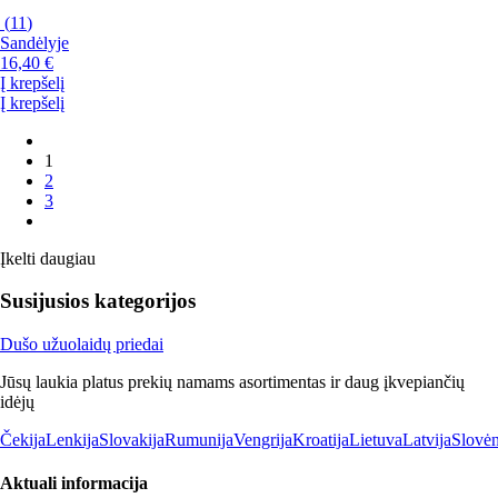
(
11
)
Sandėlyje
16,40 €
Į krepšelį
Į krepšelį
1
2
3
Įkelti daugiau
Susijusios kategorijos
Dušo užuolaidų priedai
Jūsų laukia platus prekių namams asortimentas ir daug įkvepiančių
idėjų
Čekija
Lenkija
Slovakija
Rumunija
Vengrija
Kroatija
Lietuva
Latvija
Slovėn
Aktuali informacija