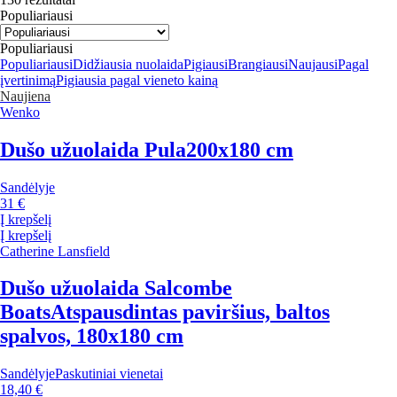
Populiariausi
Populiariausi
Populiariausi
Didžiausia nuolaida
Pigiausi
Brangiausi
Naujausi
Pagal
įvertinimą
Pigiausia pagal vieneto kainą
Naujiena
Wenko
Dušo užuolaida Pula
200x180 cm
Sandėlyje
31 €
Į krepšelį
Į krepšelį
Catherine Lansfield
Dušo užuolaida Salcombe
Boats
Atspausdintas paviršius, baltos
spalvos, 180x180 cm
Sandėlyje
Paskutiniai vienetai
18,40 €