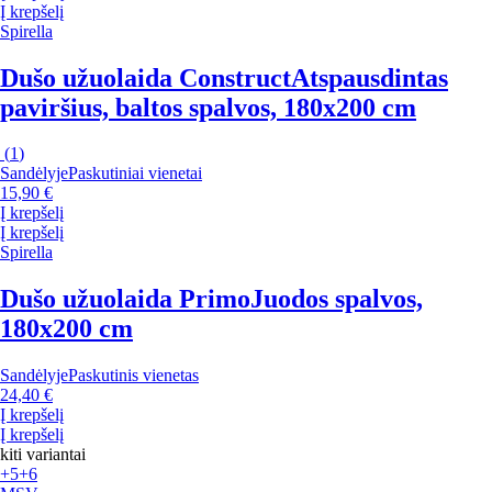
Į krepšelį
Spirella
Dušo užuolaida Construct
Atspausdintas
paviršius, baltos spalvos, 180x200 cm
(
1
)
Sandėlyje
Paskutiniai vienetai
15,90 €
Į krepšelį
Į krepšelį
Spirella
Dušo užuolaida Primo
Juodos spalvos,
180x200 cm
Sandėlyje
Paskutinis vienetas
24,40 €
Į krepšelį
Į krepšelį
kiti variantai
+5
+6