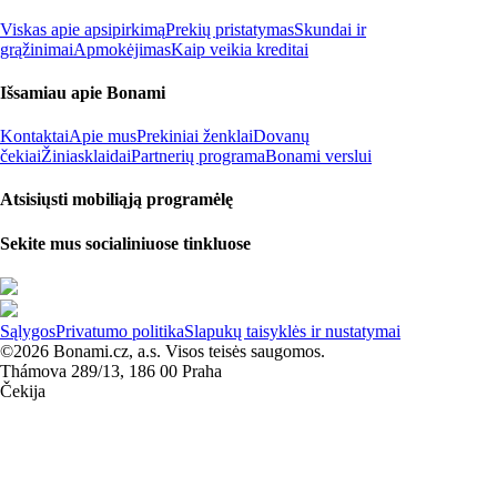
Viskas apie apsipirkimą
Prekių pristatymas
Skundai ir
grąžinimai
Apmokėjimas
Kaip veikia kreditai
Išsamiau apie Bonami
Kontaktai
Apie mus
Prekiniai ženklai
Dovanų
čekiai
Žiniasklaidai
Partnerių programa
Bonami verslui
Atsisiųsti mobiliąją programėlę
Sekite mus socialiniuose tinkluose
Sąlygos
Privatumo politika
Slapukų taisyklės ir nustatymai
©2026 Bonami.cz, a.s. Visos teisės saugomos.
Thámova 289/13, 186 00 Praha
Čekija