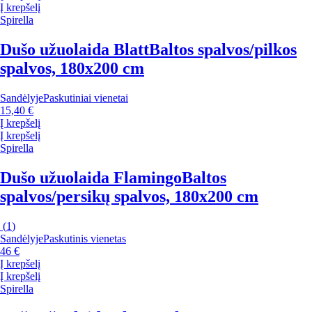
Į krepšelį
Spirella
Dušo užuolaida Blatt
Baltos spalvos/pilkos
spalvos, 180x200 cm
Sandėlyje
Paskutiniai vienetai
15,40 €
Į krepšelį
Į krepšelį
Spirella
Dušo užuolaida Flamingo
Baltos
spalvos/persikų spalvos, 180x200 cm
(
1
)
Sandėlyje
Paskutinis vienetas
46 €
Į krepšelį
Į krepšelį
Spirella