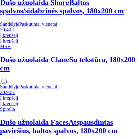
Dušo užuolaida Shore
Baltos
spalvos/sidabrinės spalvos, 180x200 cm
Sandėlyje
Paskutiniai vienetai
20,40 €
Į krepšelį
Į krepšelį
MSV
Dušo užuolaida Clane
Su tekstūra, 180x200
cm
(
1
)
Sandėlyje
Paskutiniai vienetai
20,90 €
Į krepšelį
Į krepšelį
Spirella
Dušo užuolaida Faces
Atspausdintas
paviršius, baltos spalvos, 180x200 cm