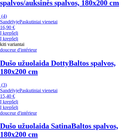
spalvos/auksinės spalvos, 180x200 cm
(
4
)
Sandėlyje
Paskutiniai vienetai
16,90 €
Į krepšelį
Į krepšelį
kiti variantai
douceur d'intérieur
Dušo užuolaida Dotty
Baltos spalvos,
180x200 cm
(
3
)
Sandėlyje
Paskutiniai vienetai
15,40 €
Į krepšelį
Į krepšelį
douceur d'intérieur
Dušo užuolaida Satina
Baltos spalvos,
180x200 cm