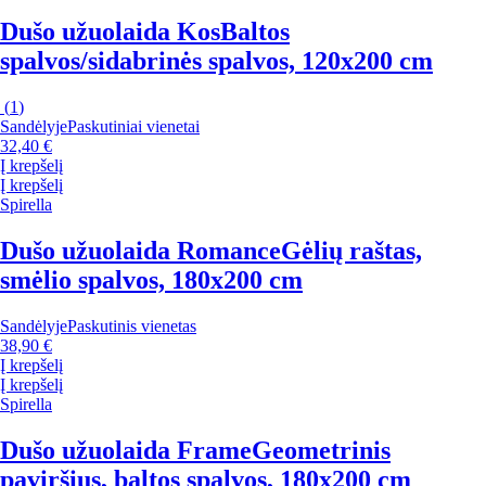
Dušo užuolaida Kos
Baltos
spalvos/sidabrinės spalvos, 120x200 cm
(
1
)
Sandėlyje
Paskutiniai vienetai
32,40 €
Į krepšelį
Į krepšelį
Spirella
Dušo užuolaida Romance
Gėlių raštas,
smėlio spalvos, 180x200 cm
Sandėlyje
Paskutinis vienetas
38,90 €
Į krepšelį
Į krepšelį
Spirella
Dušo užuolaida Frame
Geometrinis
paviršius, baltos spalvos, 180x200 cm