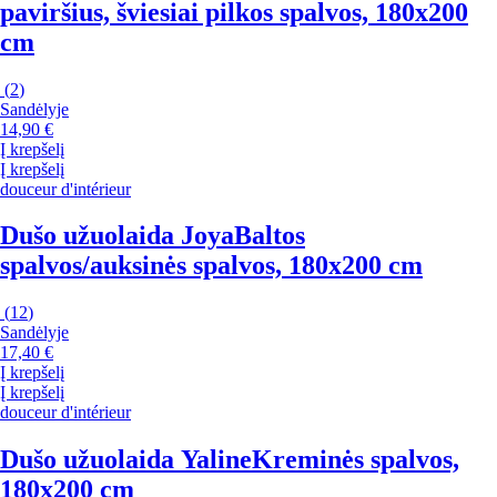
paviršius, šviesiai pilkos spalvos, 180x200
cm
(
2
)
Sandėlyje
14,90 €
Į krepšelį
Į krepšelį
douceur d'intérieur
Dušo užuolaida Joya
Baltos
spalvos/auksinės spalvos, 180x200 cm
(
12
)
Sandėlyje
17,40 €
Į krepšelį
Į krepšelį
douceur d'intérieur
Dušo užuolaida Yaline
Kreminės spalvos,
180x200 cm