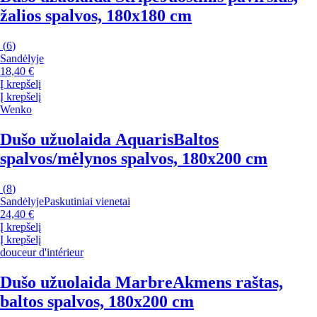
žalios spalvos, 180x180 cm
(
6
)
Sandėlyje
18,40 €
Į krepšelį
Į krepšelį
Wenko
Dušo užuolaida Aquaris
Baltos
spalvos/mėlynos spalvos, 180x200 cm
(
8
)
Sandėlyje
Paskutiniai vienetai
24,40 €
Į krepšelį
Į krepšelį
douceur d'intérieur
Dušo užuolaida Marbre
Akmens raštas,
baltos spalvos, 180x200 cm