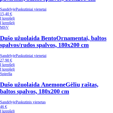
Sandėlyje
Paskutiniai vienetai
15,40 €
Į krepšelį
Į krepšelį
MSV
Dušo užuolaida Bento
Ornamentai, baltos
spalvos/rudos spalvos, 180x200 cm
Sandėlyje
Paskutiniai vienetai
27,90 €
Į krepšelį
Į krepšelį
Spirella
Dušo užuolaida Anemone
Gėlių raštas,
baltos spalvos, 180x200 cm
Sandėlyje
Paskutinis vienetas
46 €
Į krepšelį