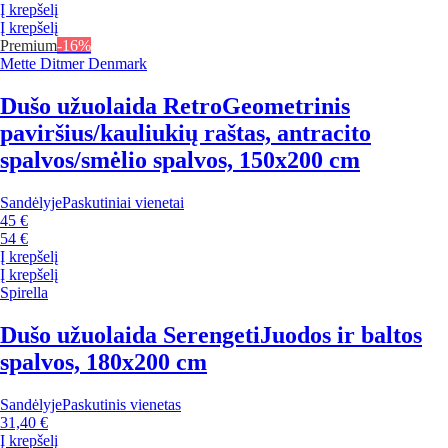
Į krepšelį
Į krepšelį
Premium
-16%
Mette Ditmer Denmark
Dušo užuolaida Retro
Geometrinis
paviršius/kauliukių raštas, antracito
spalvos/smėlio spalvos, 150x200 cm
Sandėlyje
Paskutiniai vienetai
45 €
54 €
Į krepšelį
Į krepšelį
Spirella
Dušo užuolaida Serengeti
Juodos ir baltos
spalvos, 180x200 cm
Sandėlyje
Paskutinis vienetas
31,40 €
Į krepšelį