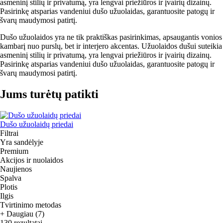
asmeninį stilių ir privatumą, yra lengvai priežiūros ir įvairių dizainų.
Pasirinkę atsparias vandeniui dušo užuolaidas, garantuosite patogų ir
švarų maudymosi patirtį.
Dušo užuolaidos yra ne tik praktiškas pasirinkimas, apsaugantis vonios
kambarį nuo purslų, bet ir interjero akcentas. Užuolaidos dušui suteikia
asmeninį stilių ir privatumą, yra lengvai priežiūros ir įvairių dizainų.
Pasirinkę atsparias vandeniui dušo užuolaidas, garantuosite patogų ir
švarų maudymosi patirtį.
Jums turėtų patikti
Dušo užuolaidų priedai
Filtrai
Yra sandėlyje
Premium
Akcijos ir nuolaidos
Naujienos
Spalva
Plotis
Ilgis
Tvirtinimo metodas
+ Daugiau (7)
130 rezultatai