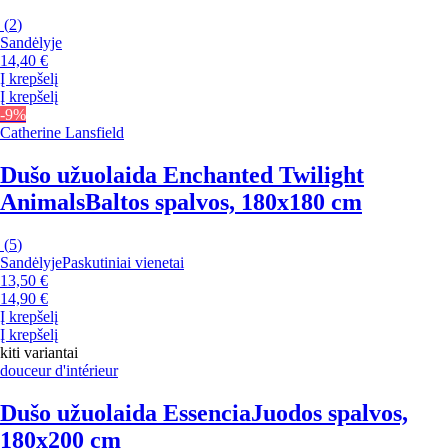
(
2
)
Sandėlyje
14,40 €
Į krepšelį
Į krepšelį
-9%
Catherine Lansfield
Dušo užuolaida Enchanted Twilight
Animals
Baltos spalvos, 180x180 cm
(
5
)
Sandėlyje
Paskutiniai vienetai
13,50 €
14,90 €
Į krepšelį
Į krepšelį
kiti variantai
douceur d'intérieur
Dušo užuolaida Essencia
Juodos spalvos,
180x200 cm