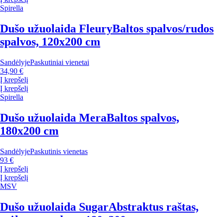
Spirella
Dušo užuolaida Fleury
Baltos spalvos/rudos
spalvos, 120x200 cm
Sandėlyje
Paskutiniai vienetai
34,90 €
Į krepšelį
Į krepšelį
Spirella
Dušo užuolaida Mera
Baltos spalvos,
180x200 cm
Sandėlyje
Paskutinis vienetas
93 €
Į krepšelį
Į krepšelį
MSV
Dušo užuolaida Sugar
Abstraktus raštas,