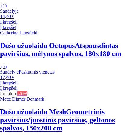
(
1
)
Sandėlyje
14,40 €
Į krepšelį
Į krepšelį
Catherine Lansfield
Dušo užuolaida Octopus
Atspausdintas
paviršius, mėlynos spalvos, 180x180 cm
(
5
)
Sandėlyje
Paskutinis vienetas
17,40 €
Į krepšelį
Į krepšelį
Premium
-20%
Mette Ditmer Denmark
Dušo užuolaida Mesh
Geometrinis
paviršius/juostinis paviršius, geltonos
spalvos, 150x200 cm