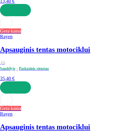
13,40 €
Į KREPŠELĮ
Gera kaina
Rayen
Apsauginis tentas motociklui
(
1
)
Sandėlyje
Paskutinis vienetas
35,40 €
Į KREPŠELĮ
Gera kaina
Rayen
Apsauginis tentas motociklui