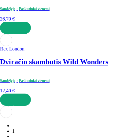
Sandėlyje
Paskutiniai vienetai
26,70 €
Į KREPŠELĮ
Rex London
Dviračio skambutis Wild Wonders
Sandėlyje
Paskutiniai vienetai
12,40 €
Į KREPŠELĮ
1