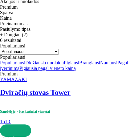
Akcijos ir nuolaidos
Premium
Spalva
Kaina
Prieinamumas
Pasiūlymo tipas
+ Daugiau (2)
6 rezultatai
Populiariausi
Populiariausi
Populiariausi
Didžiausia nuolaida
Pigiausi
Brangiausi
Naujausi
Pagal
įvertinimą
Pigiausia pagal vieneto kainą
Premium
YAMAZAKI
Dviračių stovas Tower
Sandėlyje
Paskutiniai vienetai
151 €