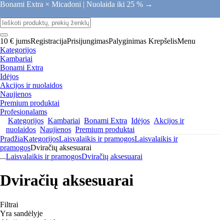
Bonami Extra × Micadoni |
Nuolaida iki 25 % →
10 € jums
Registracija
Prisijungimas
Palyginimas
Krepšelis
Menu
Kategorijos
Kambariai
Bonami Extra
Idėjos
Akcijos ir nuolaidos
Naujienos
Premium produktai
Profesionalams
Kategorijos
Kambariai
Bonami Extra
Idėjos
Akcijos ir
nuolaidos
Naujienos
Premium produktai
Pradžia
Kategorijos
Laisvalaikis ir pramogos
Laisvalaikis ir
pramogos
Dviračių aksesuarai
...
Laisvalaikis ir pramogos
Dviračių aksesuarai
Dviračių aksesuarai
Filtrai
Yra sandėlyje