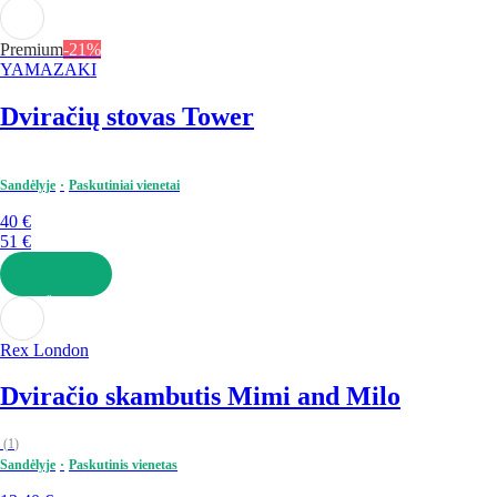
Į KREPŠELĮ
Premium
-21%
YAMAZAKI
Dviračių stovas Tower
Sandėlyje
Paskutiniai vienetai
40 €
51 €
Į KREPŠELĮ
Rex London
Dviračio skambutis Mimi and Milo
(
1
)
Sandėlyje
Paskutinis vienetas