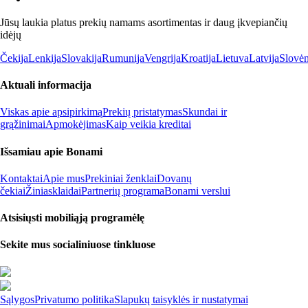
Jūsų laukia platus prekių namams asortimentas ir daug įkvepiančių
idėjų
Čekija
Lenkija
Slovakija
Rumunija
Vengrija
Kroatija
Lietuva
Latvija
Slovėn
Aktuali informacija
Viskas apie apsipirkimą
Prekių pristatymas
Skundai ir
grąžinimai
Apmokėjimas
Kaip veikia kreditai
Išsamiau apie Bonami
Kontaktai
Apie mus
Prekiniai ženklai
Dovanų
čekiai
Žiniasklaidai
Partnerių programa
Bonami verslui
Atsisiųsti mobiliąją programėlę
Sekite mus socialiniuose tinkluose
Sąlygos
Privatumo politika
Slapukų taisyklės ir nustatymai