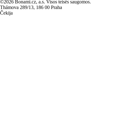
©2026 Bonami.cz, a.s. Visos teisės saugomos.
Thámova 289/13, 186 00 Praha
Čekija