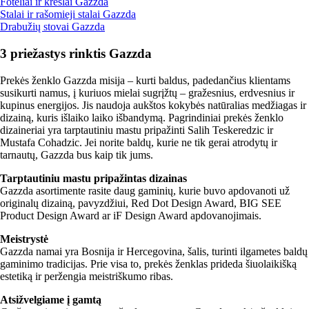
Foteliai ir krėslai Gazzda
Stalai ir rašomieji stalai Gazzda
Drabužių stovai Gazzda
3 priežastys rinktis Gazzda
Prekės ženklo Gazzda misija – kurti baldus, padedančius klientams
susikurti namus, į kuriuos mielai sugrįžtų – gražesnius, erdvesnius ir
kupinus energijos. Jis naudoja aukštos kokybės natūralias medžiagas ir
dizainą, kuris išlaiko laiko išbandymą. Pagrindiniai prekės ženklo
dizaineriai yra tarptautiniu mastu pripažinti Salih Teskeredzic ir
Mustafa Cohadzic. Jei norite baldų, kurie ne tik gerai atrodytų ir
tarnautų, Gazzda bus kaip tik jums.
Tarptautiniu mastu pripažintas dizainas
Gazzda asortimente rasite daug gaminių, kurie buvo apdovanoti už
originalų dizainą, pavyzdžiui, Red Dot Design Award, BIG SEE
Product Design Award ar iF Design Award apdovanojimais.
Meistrystė
Gazzda namai yra Bosnija ir Hercegovina, šalis, turinti ilgametes baldų
gaminimo tradicijas. Prie visa to, prekės ženklas prideda šiuolaikišką
estetiką ir peržengia meistriškumo ribas.
Atsižvelgiame į gamtą