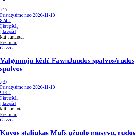
(
1
)
Pristatysime nuo 2026‑11‑13
824 €
Į krepšelį
Į krepšelį
kiti variantai
Premium
Gazzda
Valgomojo kėdė Fawn
Juodos spalvos/rudos
spalvos
(
3
)
Pristatysime nuo 2026‑11‑13
919 €
Į krepšelį
Į krepšelį
kiti variantai
Premium
Gazzda
Kavos staliukas Mu
Iš ąžuolo masyvo, rudos