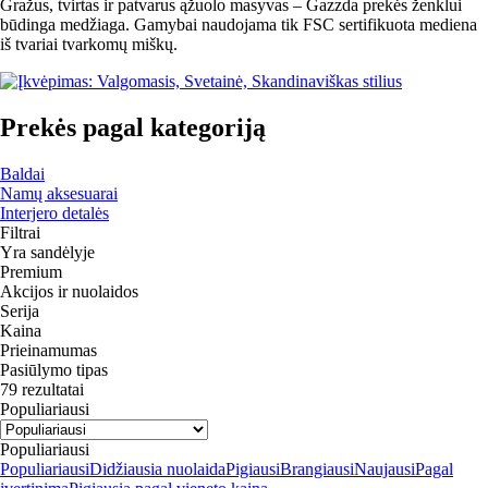
Gražus, tvirtas ir patvarus ąžuolo masyvas – Gazzda prekės ženklui
būdinga medžiaga. Gamybai naudojama tik FSC sertifikuota mediena
iš tvariai tvarkomų miškų.
Prekės pagal kategoriją
Baldai
Namų aksesuarai
Interjero detalės
Filtrai
Yra sandėlyje
Premium
Akcijos ir nuolaidos
Serija
Kaina
Prieinamumas
Pasiūlymo tipas
79 rezultatai
Populiariausi
Populiariausi
Populiariausi
Didžiausia nuolaida
Pigiausi
Brangiausi
Naujausi
Pagal