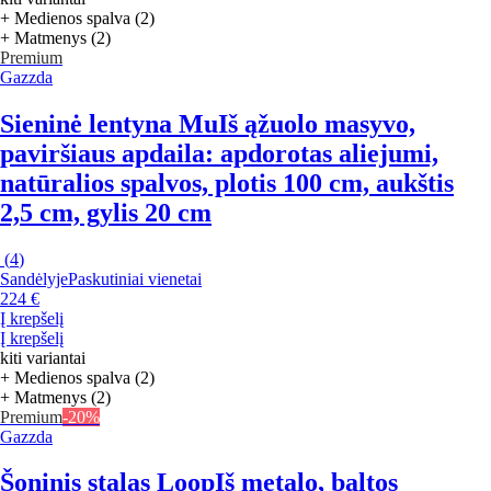
+ Medienos spalva (2)
+ Matmenys (2)
Premium
Gazzda
Sieninė lentyna Mu
Iš ąžuolo masyvo,
paviršiaus apdaila: apdorotas aliejumi,
natūralios spalvos, plotis 100 cm, aukštis
2,5 cm, gylis 20 cm
(
4
)
Sandėlyje
Paskutiniai vienetai
224 €
Į krepšelį
Į krepšelį
kiti variantai
+ Medienos spalva (2)
+ Matmenys (2)
Premium
-20%
Gazzda
Šoninis stalas Loop
Iš metalo, baltos