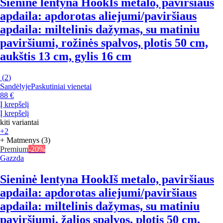
Sieninė lentyna Hook
Iš metalo, paviršiaus
apdaila: apdorotas aliejumi/paviršiaus
apdaila: miltelinis dažymas, su matiniu
paviršiumi, rožinės spalvos, plotis 50 cm,
aukštis 13 cm, gylis 16 cm
(
2
)
Sandėlyje
Paskutiniai vienetai
88 €
Į krepšelį
Į krepšelį
kiti variantai
+2
+ Matmenys (3)
Premium
-20%
Gazzda
Sieninė lentyna Hook
Iš metalo, paviršiaus
apdaila: apdorotas aliejumi/paviršiaus
apdaila: miltelinis dažymas, su matiniu
paviršiumi, žalios spalvos, plotis 50 cm,