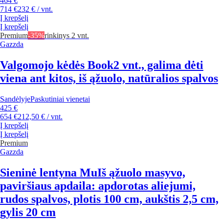
464 €
714 €
232 € / vnt.
Į krepšelį
Į krepšelį
Premium
-35%
rinkinys 2 vnt.
Gazzda
Valgomojo kėdės Book
2 vnt., galima dėti
viena ant kitos, iš ąžuolo, natūralios spalvos
Sandėlyje
Paskutiniai vienetai
425 €
654 €
212,50 € / vnt.
Į krepšelį
Į krepšelį
Premium
Gazzda
Sieninė lentyna Mu
Iš ąžuolo masyvo,
paviršiaus apdaila: apdorotas aliejumi,
rudos spalvos, plotis 100 cm, aukštis 2,5 cm,
gylis 20 cm