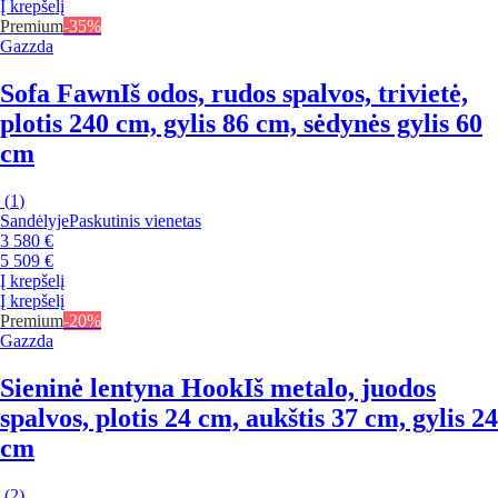
Į krepšelį
Premium
-35%
Gazzda
Sofa Fawn
Iš odos, rudos spalvos, trivietė,
plotis 240 cm, gylis 86 cm, sėdynės gylis 60
cm
(
1
)
Sandėlyje
Paskutinis vienetas
3 580 €
5 509 €
Į krepšelį
Į krepšelį
Premium
-20%
Gazzda
Sieninė lentyna Hook
Iš metalo, juodos
spalvos, plotis 24 cm, aukštis 37 cm, gylis 24
cm
(
2
)