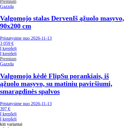
Premium
Gazzda
Valgomojo stalas Derven
Iš ąžuolo masyvo,
90x200 cm
Pristatysime nuo 2026‑11‑13
3 059 €
Į krepšelį
Į krepšelį
Premium
Gazzda
Valgomojo kėdė Flip
Su porankiais, iš
ąžuolo masyvo, su matiniu paviršiumi,
smaragdinės spalvos
Pristatysime nuo 2026‑11‑13
397 €
Į krepšelį
Į krepšelį
kiti variantai