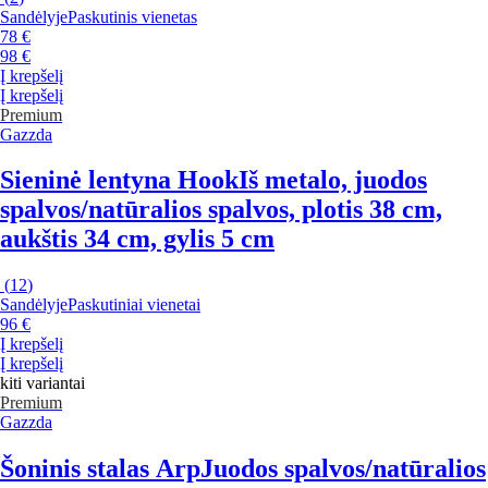
Sandėlyje
Paskutinis vienetas
78 €
98 €
Į krepšelį
Į krepšelį
Premium
Gazzda
Sieninė lentyna Hook
Iš metalo, juodos
spalvos/natūralios spalvos, plotis 38 cm,
aukštis 34 cm, gylis 5 cm
(
12
)
Sandėlyje
Paskutiniai vienetai
96 €
Į krepšelį
Į krepšelį
kiti variantai
Premium
Gazzda
Šoninis stalas Arp
Juodos spalvos/natūralios