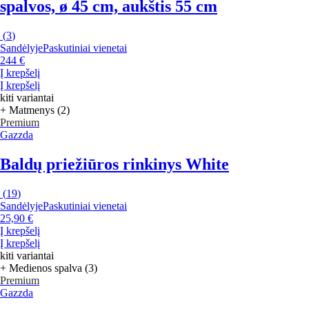
spalvos, ø 45 cm, aukštis 55 cm
(
3
)
Sandėlyje
Paskutiniai vienetai
244 €
Į krepšelį
Į krepšelį
kiti variantai
+ Matmenys (2)
Premium
Gazzda
Baldų priežiūros rinkinys White
(
19
)
Sandėlyje
Paskutiniai vienetai
25,90 €
Į krepšelį
Į krepšelį
kiti variantai
+ Medienos spalva (3)
Premium
Gazzda