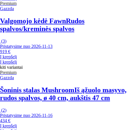
Premium
Gazzda
Valgomojo kėdė Fawn
Rudos
spalvos/kreminės spalvos
(
3
)
Pristatysime nuo 2026‑11‑13
919 €
Į krepšelį
Į krepšelį
kiti variantai
Premium
Gazzda
Šoninis stalas Mushroom
Iš ąžuolo masyvo,
rudos spalvos, ø 40 cm, aukštis 47 cm
(
2
)
Pristatysime nuo 2026‑11‑16
434 €
Į krepšelį