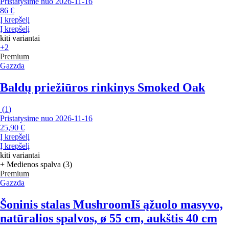
Pristatysime nuo 2026‑11‑16
86 €
Į krepšelį
Į krepšelį
kiti variantai
+2
Premium
Gazzda
Baldų priežiūros rinkinys Smoked Oak
(
1
)
Pristatysime nuo 2026‑11‑16
25,90 €
Į krepšelį
Į krepšelį
kiti variantai
+ Medienos spalva (3)
Premium
Gazzda
Šoninis stalas Mushroom
Iš ąžuolo masyvo,
natūralios spalvos, ø 55 cm, aukštis 40 cm