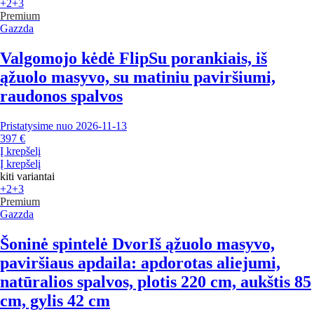
+2
+3
Premium
Gazzda
Valgomojo kėdė Flip
Su porankiais, iš
ąžuolo masyvo, su matiniu paviršiumi,
raudonos spalvos
Pristatysime nuo 2026‑11‑13
397 €
Į krepšelį
Į krepšelį
kiti variantai
+2
+3
Premium
Gazzda
Šoninė spintelė Dvor
Iš ąžuolo masyvo,
paviršiaus apdaila: apdorotas aliejumi,
natūralios spalvos, plotis 220 cm, aukštis 85
cm, gylis 42 cm