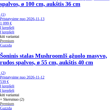
spalvos, ø 100 cm, aukštis 36 cm
(
1
)
Pristatysime nuo 2026‑11‑13
1 099 €
Į krepšelį
Į krepšelį
kiti variantai
Premium
Gazzda
Šoninis stalas Mushroom
Iš ąžuolo masyvo,
rudos spalvos, ø 55 cm, aukštis 40 cm
(
2
)
Pristatysime nuo 2026‑11‑12
539 €
Į krepšelį
Į krepšelį
kiti variantai
+ Skersmuo (2)
Premium
Gazzda