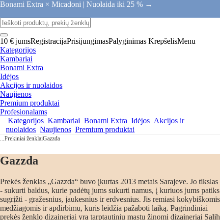
Bonami Extra × Micadoni |
Nuolaida iki 25 % →
10 € jums
Registracija
Prisijungimas
Palyginimas
Krepšelis
Menu
Kategorijos
Kambariai
Bonami Extra
Idėjos
Akcijos ir nuolaidos
Naujienos
Premium produktai
Profesionalams
Kategorijos
Kambariai
Bonami Extra
Idėjos
Akcijos ir
nuolaidos
Naujienos
Premium produktai
...
Prekiniai ženklai
Gazzda
Gazzda
Prekės ženklas „Gazzda“ buvo įkurtas 2013 metais Sarajeve. Jo tikslas
- sukurti baldus, kurie padėtų jums sukurti namus, į kuriuos jums patiks
sugrįžti - gražesnius, jaukesnius ir erdvesnius. Jis remiasi kokybiškomis
medžiagomis ir apdirbimu, kuris leidžia pažaboti laiką. Pagrindiniai
prekės ženklo dizaineriai yra tarptautiniu mastu žinomi dizaineriai Salih