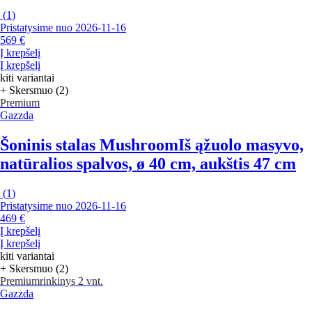
(
1
)
Pristatysime nuo 2026‑11‑16
569 €
Į krepšelį
Į krepšelį
kiti variantai
+ Skersmuo (2)
Premium
Gazzda
Šoninis stalas Mushroom
Iš ąžuolo masyvo,
natūralios spalvos, ø 40 cm, aukštis 47 cm
(
1
)
Pristatysime nuo 2026‑11‑16
469 €
Į krepšelį
Į krepšelį
kiti variantai
+ Skersmuo (2)
Premium
rinkinys 2 vnt.
Gazzda