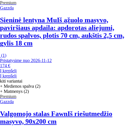
Premium
Gazzda
Sieninė lentyna Mu
Iš ąžuolo masyvo,
paviršiaus apdaila: apdorotas aliejumi,
rudos spalvos, plotis 70 cm, aukštis 2,5 cm,
gylis 18 cm
(
1
)
Pristatysime nuo 2026‑11‑12
174 €
Į krepšelį
Į krepšelį
kiti variantai
+ Medienos spalva (2)
+ Matmenys (2)
Premium
Gazzda
Valgomojo stalas Fawn
Iš riešutmedžio
masyvo, 90x200 cm