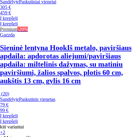
Sandėlyje
Paskutiniai vienetai
305 €
459 €
Į krepšelį
Į krepšelį
Premium
-20%
Gazzda
Sieninė lentyna Hook
Iš metalo, paviršiaus
apdaila: apdorotas aliejumi/paviršiaus
apdaila: miltelinis dažymas, su matiniu
paviršiumi, žalios spalvos, plotis 60 cm,
aukštis 13 cm, gylis 16 cm
(
20
)
Sandėlyje
Paskutinis vienetas
79 €
99 €
Į krepšelį
Į krepšelį
kiti variantai
+2