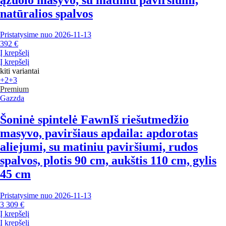
natūralios spalvos
Pristatysime nuo 2026‑11‑13
392 €
Į krepšelį
Į krepšelį
kiti variantai
+2
+3
Premium
Gazzda
Šoninė spintelė Fawn
Iš riešutmedžio
masyvo, paviršiaus apdaila: apdorotas
aliejumi, su matiniu paviršiumi, rudos
spalvos, plotis 90 cm, aukštis 110 cm, gylis
45 cm
Pristatysime nuo 2026‑11‑13
3 309 €
Į krepšelį
Į krepšelį