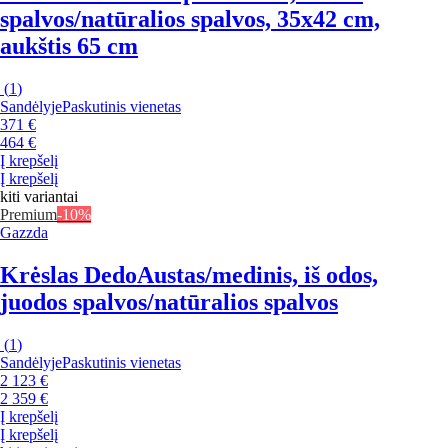
spalvos/natūralios spalvos, 35x42 cm,
aukštis 65 cm
(
1
)
Sandėlyje
Paskutinis vienetas
371 €
464 €
Į krepšelį
Į krepšelį
kiti variantai
Premium
-10%
Gazzda
Krėslas Dedo
Austas/medinis, iš odos,
juodos spalvos/natūralios spalvos
(
1
)
Sandėlyje
Paskutinis vienetas
2 123 €
2 359 €
Į krepšelį
Į krepšelį