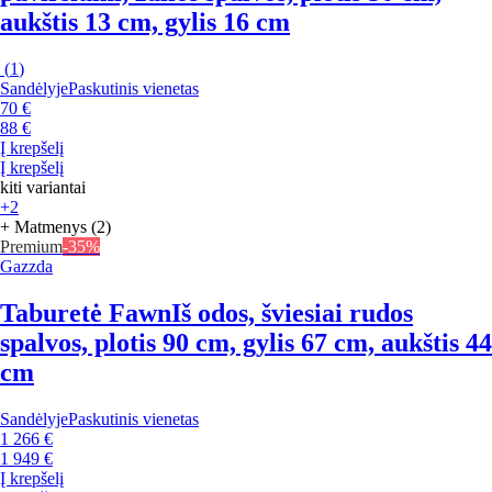
aukštis 13 cm, gylis 16 cm
(
1
)
Sandėlyje
Paskutinis vienetas
70 €
88 €
Į krepšelį
Į krepšelį
kiti variantai
+2
+ Matmenys (2)
Premium
-35%
Gazzda
Taburetė Fawn
Iš odos, šviesiai rudos
spalvos, plotis 90 cm, gylis 67 cm, aukštis 44
cm
Sandėlyje
Paskutinis vienetas
1 266 €
1 949 €
Į krepšelį