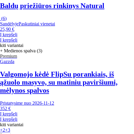
Baldų priežiūros rinkinys Natural
(
6
)
Sandėlyje
Paskutiniai vienetai
25,90 €
Į krepšelį
Į krepšelį
kiti variantai
+ Medienos spalva (3)
Premium
Gazzda
Valgomojo kėdė Flip
Su porankiais, iš
ąžuolo masyvo, su matiniu paviršiumi,
mėlynos spalvos
Pristatysime nuo 2026‑11‑12
352 €
Į krepšelį
Į krepšelį
kiti variantai
+2
+3