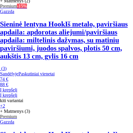
+ Matmenys (2)
Premium
-15%
Gazzda
Sieninė lentyna Hook
Iš metalo, paviršiaus
apdaila: apdorotas aliejumi/paviršiaus
apdaila: miltelinis dažymas, su matiniu
paviršiumi, juodos spalvos, plotis 50 cm,
aukštis 13 cm, gylis 16 cm
(
3
)
Sandėlyje
Paskutiniai vienetai
74 €
88 €
Į krepšelį
Į krepšelį
kiti variantai
+2
+ Matmenys (3)
Premium
Gazzda