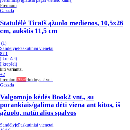
įvertinimą
Pigiausia pagal vieneto kainą
Premium
Gazzda
Statulėlė Tica
Iš ąžuolo medienos, 10,5x26
cm, aukštis 11,5 cm
(
1
)
Sandėlyje
Paskutiniai vienetai
87 €
Į krepšelį
Į krepšelį
kiti variantai
+2
Premium
-35%
rinkinys 2 vnt.
Gazzda
Valgomojo kėdės Book
2 vnt., su
porankiais/galima dėti viena ant kitos, iš
ąžuolo, natūralios spalvos
Sandėlyje
Paskutiniai vienetai