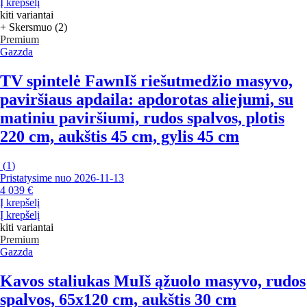
Į krepšelį
kiti variantai
+ Skersmuo (2)
Premium
Gazzda
TV spintelė Fawn
Iš riešutmedžio masyvo,
paviršiaus apdaila: apdorotas aliejumi, su
matiniu paviršiumi, rudos spalvos, plotis
220 cm, aukštis 45 cm, gylis 45 cm
(
1
)
Pristatysime nuo 2026‑11‑13
4 039 €
Į krepšelį
Į krepšelį
kiti variantai
Premium
Gazzda
Kavos staliukas Mu
Iš ąžuolo masyvo, rudos
spalvos, 65x120 cm, aukštis 30 cm