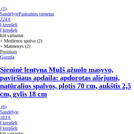
(
1
)
Sandėlyje
Paskutinis vienetas
224 €
Į krepšelį
Į krepšelį
kiti variantai
+ Medienos spalva (2)
+ Matmenys (2)
Premium
Gazzda
Sieninė lentyna Mu
Iš ąžuolo masyvo,
paviršiaus apdaila: apdorotas aliejumi,
natūralios spalvos, plotis 70 cm, aukštis 2,5
cm, gylis 18 cm
(
6
)
Sandėlyje
183 €
Į krepšelį
Į krepšelį
kiti variantai