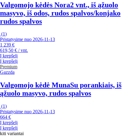
Valgomojo kėdės Nora
2 vnt., iš ąžuolo
masyvo, iš odos, rudos spalvos/konjako
rudos spalvos
(
1
)
Pristatysime nuo 2026‑11‑13
1 239 €
619,50 € / vnt.
Į krepšelį
Į krepšelį
Premium
Gazzda
Valgomojo kėdė Muna
Su porankiais, iš
ąžuolo masyvo, rudos spalvos
(
1
)
Pristatysime nuo 2026‑11‑13
664 €
Į krepšelį
Į krepšelį
kiti variantai