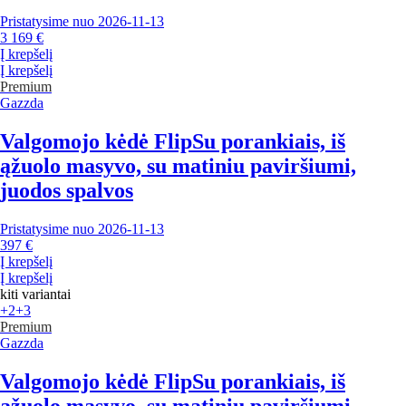
Pristatysime nuo 2026‑11‑13
3 169 €
Į krepšelį
Į krepšelį
Premium
Gazzda
Valgomojo kėdė Flip
Su porankiais, iš
ąžuolo masyvo, su matiniu paviršiumi,
juodos spalvos
Pristatysime nuo 2026‑11‑13
397 €
Į krepšelį
Į krepšelį
kiti variantai
+2
+3
Premium
Gazzda
Valgomojo kėdė Flip
Su porankiais, iš
ąžuolo masyvo, su matiniu paviršiumi,