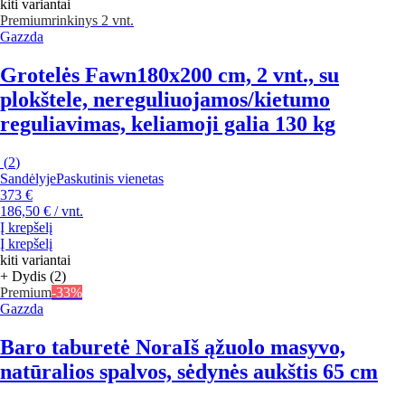
kiti variantai
Premium
rinkinys 2 vnt.
Gazzda
Grotelės Fawn
180x200 cm, 2 vnt., su
plokštele, nereguliuojamos/kietumo
reguliavimas, keliamoji galia 130 kg
(
2
)
Sandėlyje
Paskutinis vienetas
373 €
186,50 € / vnt.
Į krepšelį
Į krepšelį
kiti variantai
+ Dydis (2)
Premium
-33%
Gazzda
Baro taburetė Nora
Iš ąžuolo masyvo,
natūralios spalvos, sėdynės aukštis 65 cm