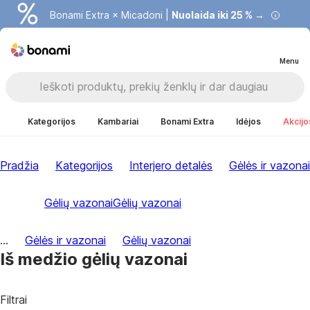
Bonami Extra × Micadoni |
Nuolaida iki 25 % →
Menu
Kategorijos
Kambariai
Bonami Extra
Idėjos
Akcijo
Pradžia
Kategorijos
Interjero detalės
Gėlės ir vazonai
Gėlių vazonai
Gėlių vazonai
...
Gėlės ir vazonai
Gėlių vazonai
Iš medžio gėlių vazonai
Filtrai