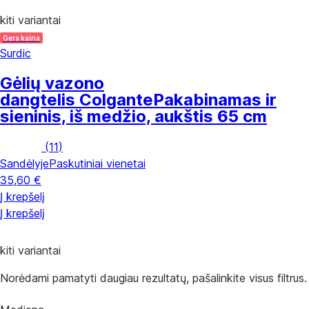
kiti variantai
Gera kaina
Surdic
Gėlių vazono
dangtelis Colgante
Pakabinamas ir
sieninis, iš medžio, aukštis 65 cm
(
11
)
Sandėlyje
Paskutiniai vienetai
35,60 €
Į krepšelį
Į krepšelį
kiti variantai
Norėdami pamatyti daugiau rezultatų, pašalinkite visus filtrus.