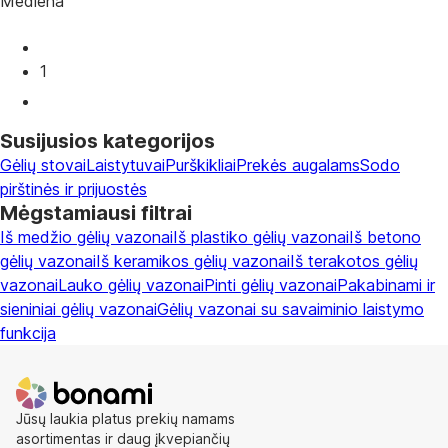
Mediena
1
Susijusios kategorijos
Gėlių stovai
Laistytuvai
Purškikliai
Prekės augalams
Sodo
pirštinės ir prijuostės
Mėgstamiausi filtrai
Iš medžio gėlių vazonai
Iš plastiko gėlių vazonai
Iš betono
gėlių vazonai
Iš keramikos gėlių vazonai
Iš terakotos gėlių
vazonai
Lauko gėlių vazonai
Pinti gėlių vazonai
Pakabinami ir
sieniniai gėlių vazonai
Gėlių vazonai su savaiminio laistymo
funkcija
Jūsų laukia platus prekių namams
asortimentas ir daug įkvepiančių