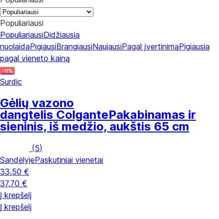
Populiariausi
Populiariausi
Didžiausia
nuolaida
Pigiausi
Brangiausi
Naujausi
Pagal įvertinimą
Pigiausia
pagal vieneto kainą
-11%
Surdic
Gėlių vazono
dangtelis Colgante
Pakabinamas ir
sieninis, iš medžio, aukštis 65 cm
(
5
)
Sandėlyje
Paskutiniai vienetai
33,50 €
37,70 €
Į krepšelį
Į krepšelį