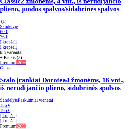
Classic
2 žmonėms, 4 vnt., iš nerūdijančio
plieno, juodos spalvos/sidabrinės spalvos
(
1
)
Sandėlyje
60 €
76 €
Į krepšelį
Į krepšelį
kiti variantai
+ Kiekis (2)
Premium
-20%
Gense
Stalo įrankiai Dorotea
4 žmonėms, 16 vnt.,
iš nerūdijančio plieno, sidabrinės spalvos
Sandėlyje
Paskutiniai vienetai
156 €
195 €
Į krepšelį
Į krepšelį
Premium
-20%