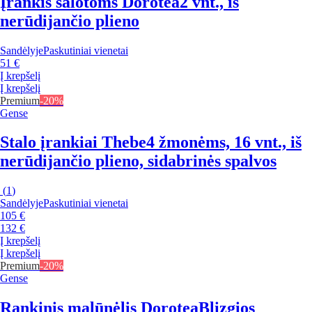
Įrankis salotoms Dorotea
2 vnt., iš
nerūdijančio plieno
Sandėlyje
Paskutiniai vienetai
51 €
Į krepšelį
Į krepšelį
Premium
-20%
Gense
Stalo įrankiai Thebe
4 žmonėms, 16 vnt., iš
nerūdijančio plieno, sidabrinės spalvos
(
1
)
Sandėlyje
Paskutiniai vienetai
105 €
132 €
Į krepšelį
Į krepšelį
Premium
-20%
Gense
Rankinis malūnėlis Dorotea
Blizgios