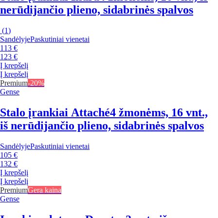
nerūdijančio plieno, sidabrinės spalvos
(
1
)
Sandėlyje
Paskutiniai vienetai
113 €
123 €
Į krepšelį
Į krepšelį
Premium
-20%
Gense
Stalo įrankiai Attaché
4 žmonėms, 16 vnt.,
iš nerūdijančio plieno, sidabrinės spalvos
Sandėlyje
Paskutiniai vienetai
105 €
132 €
Į krepšelį
Į krepšelį
Premium
Gera kaina
Gense