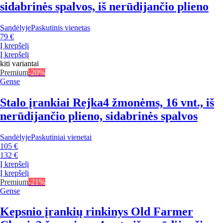
sidabrinės spalvos, iš nerūdijančio plieno
Sandėlyje
Paskutinis vienetas
79 €
Į krepšelį
Į krepšelį
kiti variantai
Premium
-20%
Gense
Stalo įrankiai Rejka
4 žmonėms, 16 vnt., iš
nerūdijančio plieno, sidabrinės spalvos
Sandėlyje
Paskutiniai vienetai
105 €
132 €
Į krepšelį
Į krepšelį
Premium
-21%
Gense
Kepsnio įrankių rinkinys Old Farmer