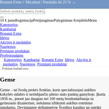
Bonami Extra × Micadoni |
Nuolaida iki 25 % →
10 € jums
Registracija
Prisijungimas
Palyginimas
Krepšelis
Menu
Kategorijos
Kambariai
Bonami Extra
Idėjos
Akcijos ir nuolaidos
Naujienos
Premium produktai
Profesionalams
Kategorijos
Kambariai
Bonami Extra
Idėjos
Akcijos ir
nuolaidos
Naujienos
Premium produktai
...
Prekiniai ženklai
Gense
Gense
Gense – tai švedų prekės ženklas, kuris specializuojasi aukštos
kokybės sidabro ir nerūdijančio plieno stalo įrankių gamyboje. Įkurta
1856 m., įmonė jau daugiau nei 100 metų bendradarbiauja su
geriausiais dizaineriais, siekdama užtikrinti aukštus estetinius
standartus. Devintajame dešimtmetyje Švedijos karalius jai suteikė