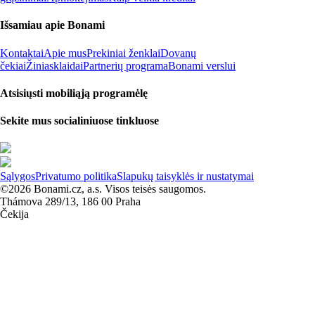
Išsamiau apie Bonami
Kontaktai
Apie mus
Prekiniai ženklai
Dovanų
čekiai
Žiniasklaidai
Partnerių programa
Bonami verslui
Atsisiųsti mobiliąją programėlę
Sekite mus socialiniuose tinkluose
Sąlygos
Privatumo politika
Slapukų taisyklės ir nustatymai
©2026 Bonami.cz, a.s. Visos teisės saugomos.
Thámova 289/13, 186 00 Praha
Čekija