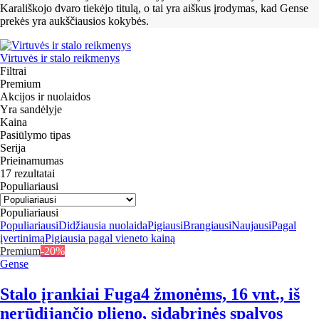
Karališkojo dvaro tiekėjo titulą, o tai yra aiškus įrodymas, kad Gense
prekės yra aukščiausios kokybės.
Virtuvės ir stalo reikmenys
Filtrai
Premium
Akcijos ir nuolaidos
Yra sandėlyje
Kaina
Pasiūlymo tipas
Serija
Prieinamumas
17 rezultatai
Populiariausi
Populiariausi
Populiariausi
Didžiausia nuolaida
Pigiausi
Brangiausi
Naujausi
Pagal
įvertinimą
Pigiausia pagal vieneto kainą
Premium
-20%
Gense
Stalo įrankiai Fuga
4 žmonėms, 16 vnt., iš
nerūdijančio plieno, sidabrinės spalvos