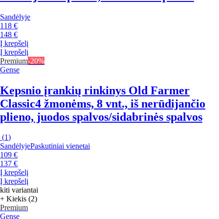
Sandėlyje
118 €
148 €
Į krepšelį
Į krepšelį
Premium
-20%
Gense
Kepsnio įrankių rinkinys Old Farmer
Classic
4 žmonėms, 8 vnt., iš nerūdijančio
plieno, juodos spalvos/sidabrinės spalvos
(
1
)
Sandėlyje
Paskutiniai vienetai
109 €
137 €
Į krepšelį
Į krepšelį
kiti variantai
+ Kiekis (2)
Premium
Gense