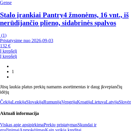
Gense
Stalo įrankiai Pantry
4 žmonėms, 16 vnt., iš
nerūdijančio plieno, sidabrinės spalvos
(
1
)
Pristatysime nuo 2026‑09‑03
132 €
Į krepšelį
Į krepšelį
1
Jūsų laukia platus prekių namams asortimentas ir daug įkvepiančių
idėjų
Čekija
Lenkija
Slovakija
Rumunija
Vengrija
Kroatija
Lietuva
Latvija
Slovėn
Aktuali informacija
Viskas apie apsipirkimą
Prekių pristatymas
Skundai ir
grąžinimai
Apmokėjimas
Kaip veikia kreditai