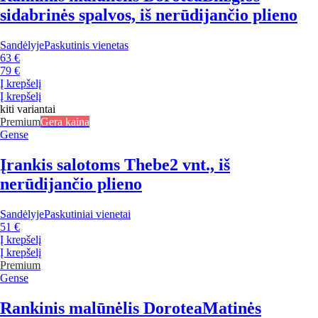
sidabrinės spalvos, iš nerūdijančio plieno
Sandėlyje
Paskutinis vienetas
63 €
79 €
Į krepšelį
Į krepšelį
kiti variantai
Premium
Gera kaina
Gense
Įrankis salotoms Thebe
2 vnt., iš
nerūdijančio plieno
Sandėlyje
Paskutiniai vienetai
51 €
Į krepšelį
Į krepšelį
Premium
Gense
Rankinis malūnėlis Dorotea
Matinės