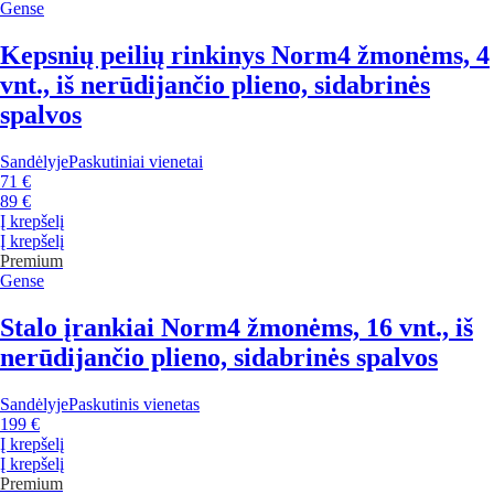
Gense
Kepsnių peilių rinkinys Norm
4 žmonėms, 4
vnt., iš nerūdijančio plieno, sidabrinės
spalvos
Sandėlyje
Paskutiniai vienetai
71 €
89 €
Į krepšelį
Į krepšelį
Premium
Gense
Stalo įrankiai Norm
4 žmonėms, 16 vnt., iš
nerūdijančio plieno, sidabrinės spalvos
Sandėlyje
Paskutinis vienetas
199 €
Į krepšelį
Į krepšelį
Premium