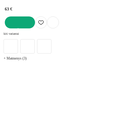
63 €
Į KREPŠELĮ
kiti variantai
+ Matmenys (3)