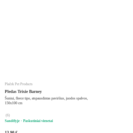
Plaček Pet Products
Pledas Trixie Barney
Šuniui, fleece tipo, atspausdintas paviršius, juodos spalvos,
150x100 cm
(
6
)
Sandėlyje
Paskutiniai vienetai
13,90 €