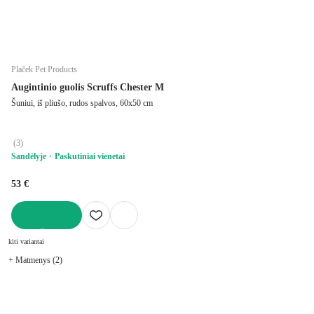
Plaček Pet Products
Augintinio guolis Scruffs Chester M
Šuniui, iš pliušo, rudos spalvos, 60x50 cm
(
3
)
Sandėlyje
Paskutiniai vienetai
53 €
Į KREPŠELĮ
kiti variantai
+ Matmenys (2)