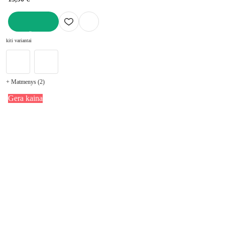
Į KREPŠELĮ
kiti variantai
+ Matmenys (2)
Gera kaina