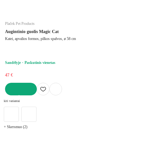
Plaček Pet Products
Augintinio guolis Magic Cat
Katei, apvalios formos, pilkos spalvos, ø 58 cm
Sandėlyje
Paskutinis vienetas
47 €
Į KREPŠELĮ
kiti variantai
+ Skersmuo (2)