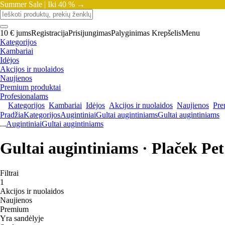
Summer Sale |
Iki 40 % →
10 € jums
Registracija
Prisijungimas
Palyginimas
Krepšelis
Menu
Kategorijos
Kambariai
Idėjos
Akcijos ir nuolaidos
Naujienos
Premium produktai
Profesionalams
Kategorijos
Kambariai
Idėjos
Akcijos ir nuolaidos
Naujienos
Pre
Pradžia
Kategorijos
Augintiniai
Gultai augintiniams
Gultai augintiniams
...
Augintiniai
Gultai augintiniams
Gultai augintiniams · Plaček Pe
Filtrai
1
Akcijos ir nuolaidos
Naujienos
Premium
Yra sandėlyje