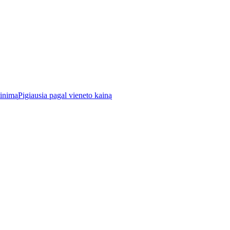
tinimą
Pigiausia pagal vieneto kainą