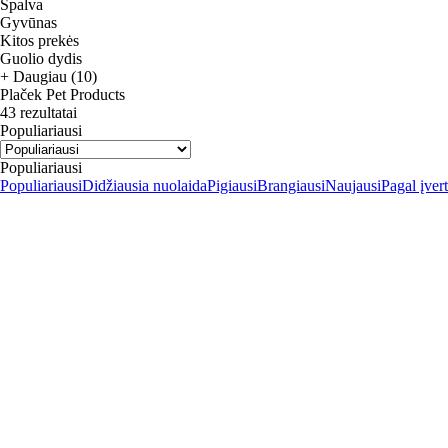
Spalva
Gyvūnas
Kitos prekės
Guolio dydis
+ Daugiau (10)
Plaček Pet Products
43 rezultatai
Populiariausi
Populiariausi
Populiariausi
Didžiausia nuolaida
Pigiausi
Brangiausi
Naujausi
Pagal įver