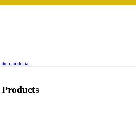
mium produktai
t Products