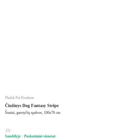
Plaček Pet Products
Čiužinys Dog Fantasy Stripe
Šuniui, garstyčių spalvos, 100x70 cm
(
1
)
Sandėlyje
Paskutiniai vienetai