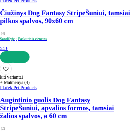
Plaček Pet Products
Čiužinys Dog Fantasy Stripe
Šuniui, tamsiai
pilkos spalvos, 90x60 cm
(
4
)
Sandėlyje
Paskutinis vienetas
54 €
Į KREPŠELĮ
kiti variantai
+ Matmenys (4)
Plaček Pet Products
Augintinio guolis Dog Fantasy
Stripe
Šuniui, apvalios formos, tamsiai
žalios spalvos, ø 60 cm
(
2
)