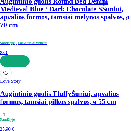
Augintinio guolis Round Bed Denim
Medieval Blue / Dark Chocolate S
Šuniui,
apvalios formos, tamsiai mėlynos spalvos, ø
70 cm
Sandėlyje
Paskutiniai vienetai
88 €
Į KREPŠELĮ
Love Story
Augintinio guolis Fluffy
Šuniui, apvalios
formos, tamsiai pilkos spalvos, ø 55 cm
(
2
)
Sandėlyje
25,90 €