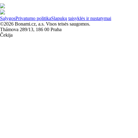
Sąlygos
Privatumo politika
Slapukų taisyklės ir nustatymai
©2026 Bonami.cz, a.s. Visos teisės saugomos.
Thámova 289/13, 186 00 Praha
Čekija