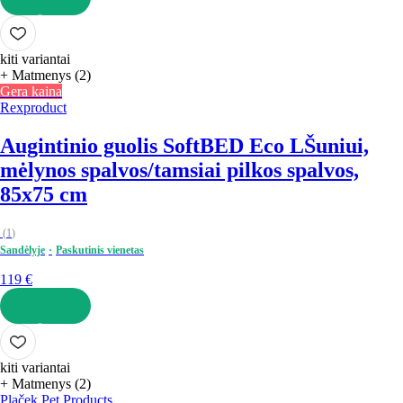
Į KREPŠELĮ
kiti variantai
+ Matmenys (2)
Gera kaina
Rexproduct
Augintinio guolis SoftBED Eco L
Šuniui,
mėlynos spalvos/tamsiai pilkos spalvos,
85x75 cm
(
1
)
Sandėlyje
Paskutinis vienetas
119 €
Į KREPŠELĮ
kiti variantai
+ Matmenys (2)
Plaček Pet Products