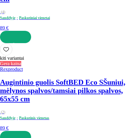
(
4
)
Sandėlyje
Paskutiniai vienetai
89 €
Į KREPŠELĮ
kiti variantai
Gera kaina
Rexproduct
Augintinio guolis SoftBED Eco S
Šuniui,
mėlynos spalvos/tamsiai pilkos spalvos,
65x55 cm
(
2
)
Sandėlyje
Paskutinis vienetas
89 €