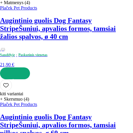
+ Matmenys (4)
Plaček Pet Products
Augintinio guolis Dog Fantasy
Stripe
Šuniui, apvalios formos, tamsiai
žalios spalvos, ø 40 cm
(
1
)
Sandėlyje
Paskutinis vienetas
21,90 €
Į KREPŠELĮ
kiti variantai
+ Skersmuo (4)
Plaček Pet Products
Augintinio guolis Dog Fantasy
Stripe
Šuniui, apvalios formos, tamsiai
pilkos spalvos, ø 60 cm