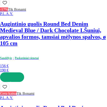
-17%
Tik Bonami
P.L.A.Y.
Augintinio guolis Round Bed Denim
Medieval Blue / Dark Chocolate L
Šuniui,
apvalios formos, tamsiai mėlynos spalvos, ø
105 cm
Sandėlyje
Paskutiniai vienetai
156 €
190 €
Į KREPŠELĮ
Gera kaina
Tik Bonami
P.L.A.Y.