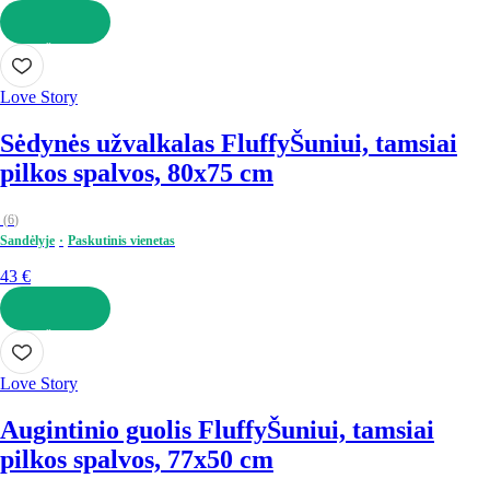
Į KREPŠELĮ
Love Story
Sėdynės užvalkalas Fluffy
Šuniui, tamsiai
pilkos spalvos, 80x75 cm
(
6
)
Sandėlyje
Paskutinis vienetas
43 €
Į KREPŠELĮ
Love Story
Augintinio guolis Fluffy
Šuniui, tamsiai
pilkos spalvos, 77x50 cm