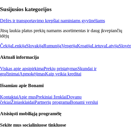
Susijusios kategorijos
Dėžės ir transportavimo krepšiai naminiams gyvūnėliams
Jūsų laukia platus prekių namams asortimentas ir daug įkvepiančių
idėjų
Čekija
Lenkija
Slovakija
Rumunija
Vengrija
Kroatija
Lietuva
Latvija
Slovėn
Aktuali informacija
Viskas apie apsipirkimą
Prekių pristatymas
Skundai ir
grąžinimai
Apmokėjimas
Kaip veikia kreditai
Išsamiau apie Bonami
Kontaktai
Apie mus
Prekiniai ženklai
Dovanų
čekiai
Žiniasklaidai
Partnerių programa
Bonami verslui
Atsisiųsti mobiliąją programėlę
Sekite mus socialiniuose tinkluose