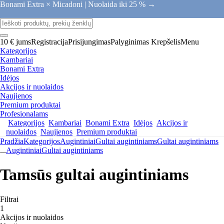
Bonami Extra × Micadoni |
Nuolaida iki 25 % →
10 € jums
Registracija
Prisijungimas
Palyginimas
Krepšelis
Menu
Kategorijos
Kambariai
Bonami Extra
Idėjos
Akcijos ir nuolaidos
Naujienos
Premium produktai
Profesionalams
Kategorijos
Kambariai
Bonami Extra
Idėjos
Akcijos ir
nuolaidos
Naujienos
Premium produktai
Pradžia
Kategorijos
Augintiniai
Gultai augintiniams
Gultai augintiniams
...
Augintiniai
Gultai augintiniams
Tamsūs gultai augintiniams
Filtrai
1
Akcijos ir nuolaidos