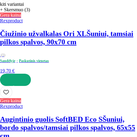
kiti variantai
+ Skersmuo (3)
Gera kaina
Rexproduct
Čiužinio užvalkalas Ori XL
Šuniui, tamsiai
pilkos spalvos, 90x70 cm
(
1
)
Sandėlyje
Paskutinis vienetas
19,70 €
Į KREPŠELĮ
Gera kaina
Rexproduct
Augintinio guolis SoftBED Eco S
Šuniui,
bordo spalvos/tamsiai pilkos spalvos, 65x55
cm