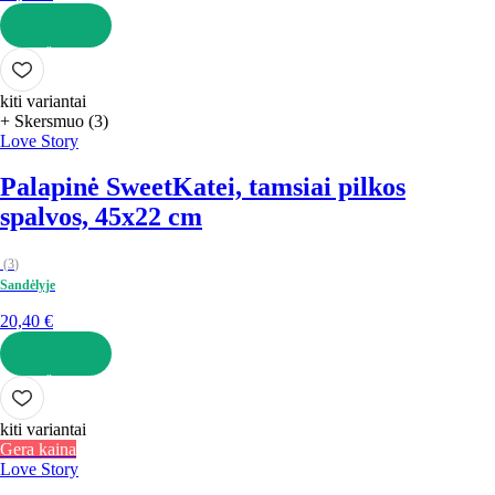
Į KREPŠELĮ
kiti variantai
+ Skersmuo (3)
Love Story
Palapinė Sweet
Katei, tamsiai pilkos
spalvos, 45x22 cm
(
3
)
Sandėlyje
20,40 €
Į KREPŠELĮ
kiti variantai
Gera kaina
Love Story