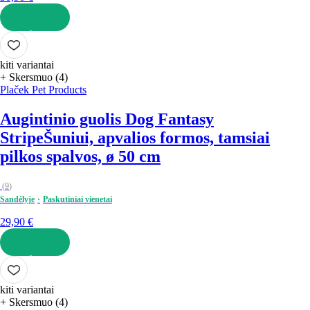
Į KREPŠELĮ
kiti variantai
+ Skersmuo (4)
Plaček Pet Products
Augintinio guolis Dog Fantasy
Stripe
Šuniui, apvalios formos, tamsiai
pilkos spalvos, ø 50 cm
(
9
)
Sandėlyje
Paskutiniai vienetai
29,90 €
Į KREPŠELĮ
kiti variantai
+ Skersmuo (4)