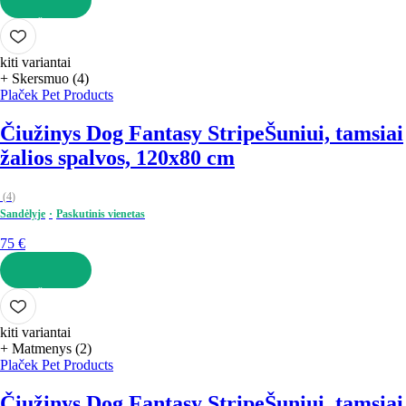
Į KREPŠELĮ
kiti variantai
+ Skersmuo (4)
Plaček Pet Products
Čiužinys Dog Fantasy Stripe
Šuniui, tamsiai
žalios spalvos, 120x80 cm
(
4
)
Sandėlyje
Paskutinis vienetas
75 €
Į KREPŠELĮ
kiti variantai
+ Matmenys (2)
Plaček Pet Products
Čiužinys Dog Fantasy Stripe
Šuniui, tamsiai