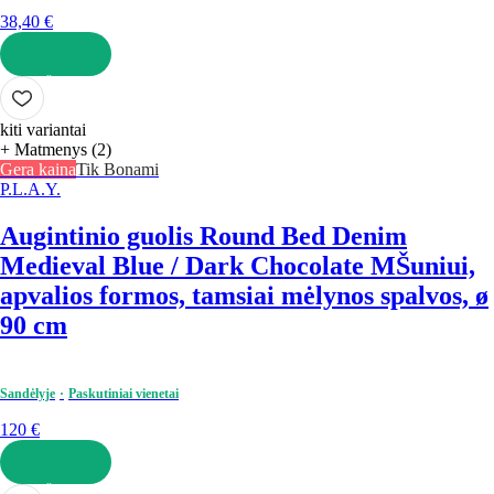
38,40 €
Į KREPŠELĮ
kiti variantai
+ Matmenys (2)
Gera kaina
Tik Bonami
P.L.A.Y.
Augintinio guolis Round Bed Denim
Medieval Blue / Dark Chocolate M
Šuniui,
apvalios formos, tamsiai mėlynos spalvos, ø
90 cm
Sandėlyje
Paskutiniai vienetai
120 €
Į KREPŠELĮ