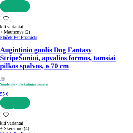
Į KREPŠELĮ
kiti variantai
+ Matmenys (2)
Plaček Pet Products
Augintinio guolis Dog Fantasy
Stripe
Šuniui, apvalios formos, tamsiai
pilkos spalvos, ø 70 cm
(
9
)
Sandėlyje
Paskutiniai vienetai
55 €
Į KREPŠELĮ
kiti variantai
+ Skersmuo (4)