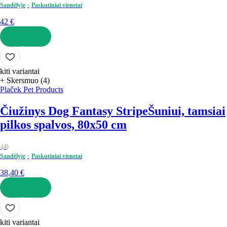
Sandėlyje
Paskutiniai vienetai
42 €
Į KREPŠELĮ
kiti variantai
+ Skersmuo (4)
Plaček Pet Products
Čiužinys Dog Fantasy Stripe
Šuniui, tamsiai
pilkos spalvos, 80x50 cm
(
4
)
Sandėlyje
Paskutiniai vienetai
38,40 €
Į KREPŠELĮ
kiti variantai