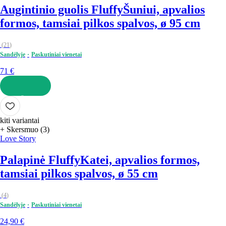
Augintinio guolis Fluffy
Šuniui, apvalios
formos, tamsiai pilkos spalvos, ø 95 cm
(
21
)
Sandėlyje
Paskutiniai vienetai
71 €
Į KREPŠELĮ
kiti variantai
+ Skersmuo (3)
Love Story
Palapinė Fluffy
Katei, apvalios formos,
tamsiai pilkos spalvos, ø 55 cm
(
4
)
Sandėlyje
Paskutiniai vienetai
24,90 €