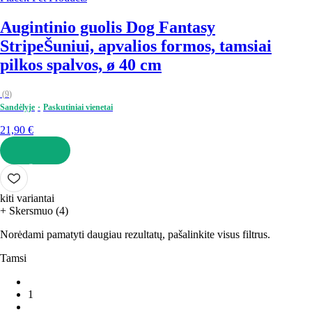
Augintinio guolis Dog Fantasy
Stripe
Šuniui, apvalios formos, tamsiai
pilkos spalvos, ø 40 cm
(
9
)
Sandėlyje
Paskutiniai vienetai
21,90 €
Į KREPŠELĮ
kiti variantai
+ Skersmuo (4)
Norėdami pamatyti daugiau rezultatų, pašalinkite visus filtrus.
Tamsi
1