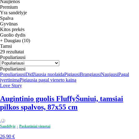
Naujienos
Premium
Yra sandėlyje
Spalva
Gyvūnas
Kitos prekės
Guolio dydis
+ Daugiau (10)
Tamsi
29 rezultatai
Populiariausi
Populiariausi
Populiariausi
Didžiausia nuolaida
Pigiausi
Brangiausi
Naujausi
Pagal
įvertinimą
Pigiausia pagal vieneto kainą
Love Story
Augintinio guolis Fluffy
Šuniui, tamsiai
pilkos spalvos, 87x55 cm
(
3
)
Sandėlyje
Paskutiniai vienetai
26,90 €