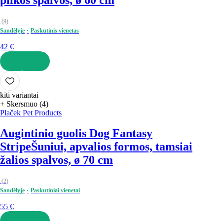
(
9
)
Sandėlyje
Paskutinis vienetas
42 €
Į KREPŠELĮ
kiti variantai
+ Skersmuo (4)
Plaček Pet Products
Augintinio guolis Dog Fantasy
Stripe
Šuniui, apvalios formos, tamsiai
žalios spalvos, ø 70 cm
(
2
)
Sandėlyje
Paskutiniai vienetai
55 €