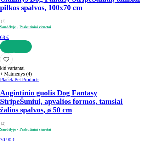
pilkos spalvos, 100x70 cm
(
1
)
Sandėlyje
Paskutiniai vienetai
68 €
Į KREPŠELĮ
kiti variantai
+ Matmenys (4)
Plaček Pet Products
Augintinio guolis Dog Fantasy
Stripe
Šuniui, apvalios formos, tamsiai
žalios spalvos, ø 50 cm
(
2
)
Sandėlyje
Paskutiniai vienetai
30,90 €