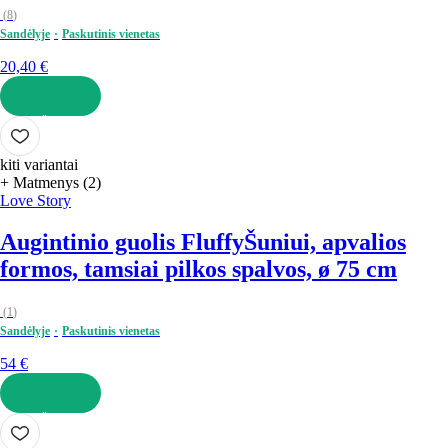
(
8
)
Sandėlyje
Paskutinis vienetas
20,40 €
Į KREPŠELĮ
kiti variantai
+ Matmenys (2)
Love Story
Augintinio guolis Fluffy
Šuniui, apvalios
formos, tamsiai pilkos spalvos, ø 75 cm
(
1
)
Sandėlyje
Paskutinis vienetas
54 €
Į KREPŠELĮ