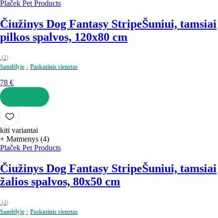
Plaček Pet Products
Čiužinys Dog Fantasy Stripe
Šuniui, tamsiai
pilkos spalvos, 120x80 cm
(
2
)
Sandėlyje
Paskutinis vienetas
78 €
Į KREPŠELĮ
kiti variantai
+ Matmenys (4)
Plaček Pet Products
Čiužinys Dog Fantasy Stripe
Šuniui, tamsiai
žalios spalvos, 80x50 cm
(
4
)
Sandėlyje
Paskutinis vienetas