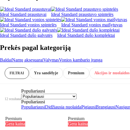
Ideal Standard praustuvai
Ideal Standard praustuvo spintelės
Ideal Standard vonios spintelės
Ideal Standard vonios maišytuvas
Ideal Standard dušo galvutės
Ideal Standard dušo komplektai
Prekės pagal kategoriją
Baldai
Namų aksesuarai
Valymas
Vonios kambario įranga
Yra sandėlyje
Premium
Akcijos ir nuolaidos
FILTRAI
Populiariausi
12 rezultatai
Populiariausi
Populiariausi
Didžiausia nuolaida
Pigiausi
Brangiausi
Naujaus
Premium
Premium
Gera kaina
Gera kaina