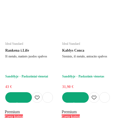
Ideal Standard
Ideal Standard
Rankena i.Life
Kablys Conca
Iš metalo, matinės juodos spalvos
Sieninis, iš metalo, antracito spalvos
Sandėlyje
Paskutiniai vienetai
Sandėlyje
Paskutinis vienetas
43 €
31,90 €
Į KREPŠELĮ
Į KREPŠELĮ
Premium
Premium
Gera kaina
Gera kaina