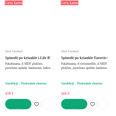
Gera kaina
Gera kaina
Ideal Standard
Ideal Standard
Spintelė po kriaukle i.Life B
Spintelė po kriaukle Eurovit+
Pakabinama, iš MDF plokštės,
Pakabinama, iš riešutmedžio, iš MDF
paviršiaus apdaila: laminuotas, baltos
plokštės, paviršiaus apdaila: laminuotas,
spalvos, plotis 60 cm, aukštis 63 cm,
rudos spalvos, plotis 120 cm, aukštis 55
gylis 50,5 cm
cm, gylis 44 cm
Sandėlyje
Paskutinis vienetas
Sandėlyje
Paskutinis vienetas
478 €
416 €
Į KREPŠELĮ
Į KREPŠELĮ