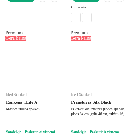
Į KREPŠELĮ
Į KREPŠELĮ
kiti variantai
Premium
Premium
Gera kaina
Gera kaina
Ideal Standard
Ideal Standard
Rankena i.Life A
Praustuvas Silk Black
Matinės juodos spalvos
Iš keramikos, matinės juodos spalvos,
plotis 84 cm, gylis 46 cm, aukštis 16,5
cm
Sandėlyje
Paskutiniai vienetai
Sandėlyje
Paskutinis vienetas