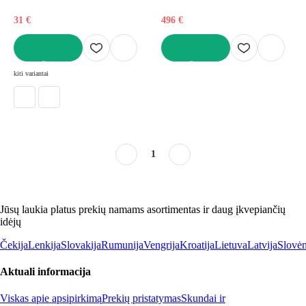
31 €
496 €
Į KREPŠELĮ
Į KREPŠELĮ
kiti variantai
1
Jūsų laukia platus prekių namams asortimentas ir daug įkvepiančių
idėjų
Čekija
Lenkija
Slovakija
Rumunija
Vengrija
Kroatija
Lietuva
Latvija
Slovėn
Aktuali informacija
Viskas apie apsipirkimą
Prekių pristatymas
Skundai ir