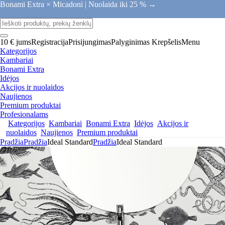
Bonami Extra × Micadoni |
Nuolaida iki 25 % →
10 € jums
Registracija
Prisijungimas
Palyginimas
Krepšelis
Menu
Kategorijos
Kambariai
Bonami Extra
Idėjos
Akcijos ir nuolaidos
Naujienos
Premium produktai
Profesionalams
Kategorijos
Kambariai
Bonami Extra
Idėjos
Akcijos ir
nuolaidos
Naujienos
Premium produktai
Pradžia
Pradžia
Ideal Standard
Pradžia
Ideal Standard