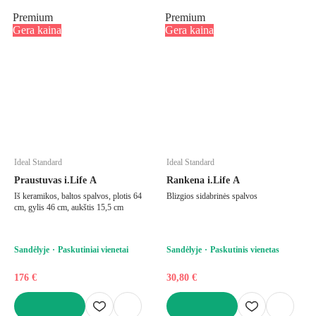
Premium
Premium
Gera kaina
Gera kaina
Ideal Standard
Ideal Standard
Praustuvas i.Life A
Rankena i.Life A
Iš keramikos, baltos spalvos, plotis 64
Blizgios sidabrinės spalvos
cm, gylis 46 cm, aukštis 15,5 cm
Sandėlyje
Paskutiniai vienetai
Sandėlyje
Paskutinis vienetas
176 €
30,80 €