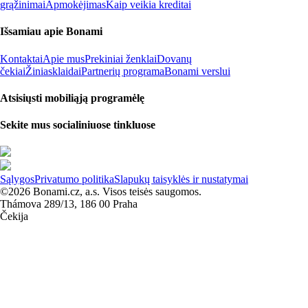
grąžinimai
Apmokėjimas
Kaip veikia kreditai
Išsamiau apie Bonami
Kontaktai
Apie mus
Prekiniai ženklai
Dovanų
čekiai
Žiniasklaidai
Partnerių programa
Bonami verslui
Atsisiųsti mobiliąją programėlę
Sekite mus socialiniuose tinkluose
Sąlygos
Privatumo politika
Slapukų taisyklės ir nustatymai
©2026 Bonami.cz, a.s. Visos teisės saugomos.
Thámova 289/13, 186 00 Praha
Čekija