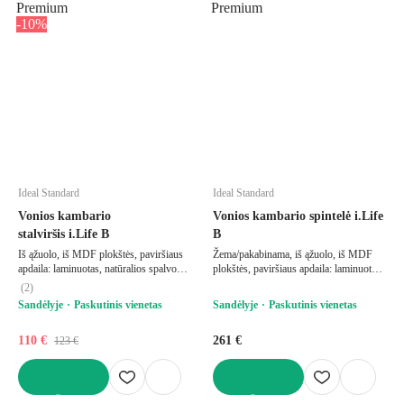
Premium
Premium
-10%
Ideal Standard
Ideal Standard
Vonios kambario
Vonios kambario spintelė i.Life
stalviršis i.Life B
B
Iš ąžuolo, iš MDF plokštės, paviršiaus
Žema/pakabinama, iš ąžuolo, iš MDF
apdaila: laminuotas, natūralios spalvos,
plokštės, paviršiaus apdaila: laminuotas,
plotis 120 cm, gylis 51 cm
natūralios spalvos, plotis 40 cm, aukštis
(
2
)
63 cm, gylis 50,5 cm
Sandėlyje
Paskutinis vienetas
Sandėlyje
Paskutinis vienetas
110 €
261 €
123 €
Į KREPŠELĮ
Į KREPŠELĮ