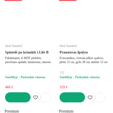
Ideal Standard
Ideal Standard
Spintelė po kriaukle i.Life B
Praustuvas Ipalyss
Pakabinama, iš MDF plokštės,
Iš keramikos, šviesiai pilkos spalvos,
paviršiaus apdaila: laminuotas, tamsiai
plotis 55 cm, gylis 38 cm, aukštis 12 cm
pilkos spalvos, plotis 80 cm, aukštis 63
cm, gylis 50,5 cm
(
1
)
Sandėlyje
Paskutinis vienetas
Sandėlyje
Paskutinis vienetas
460 €
329 €
Į KREPŠELĮ
Į KREPŠELĮ
Premium
Premium