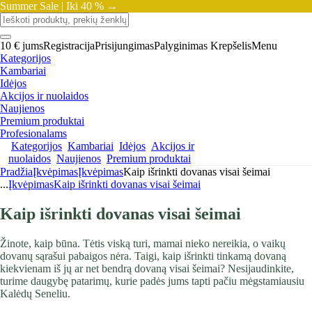
Summer Sale |
Iki 40 % →
10 € jums
Registracija
Prisijungimas
Palyginimas
Krepšelis
Menu
Kategorijos
Kambariai
Idėjos
Akcijos ir nuolaidos
Naujienos
Premium produktai
Profesionalams
Kategorijos
Kambariai
Idėjos
Akcijos ir
nuolaidos
Naujienos
Premium produktai
Pradžia
Įkvėpimas
Įkvėpimas
Kaip išrinkti dovanas visai šeimai
...
Įkvėpimas
Kaip išrinkti dovanas visai šeimai
Kaip išrinkti dovanas visai šeimai
Žinote, kaip būna. Tėtis viską turi, mamai nieko nereikia, o vaikų
dovanų sąrašui pabaigos nėra. Taigi, kaip išrinkti tinkamą dovaną
kiekvienam iš jų ar net bendrą dovaną visai šeimai? Nesijaudinkite,
turime daugybę patarimų, kurie padės jums tapti pačiu mėgstamiausiu
Kalėdų Seneliu.