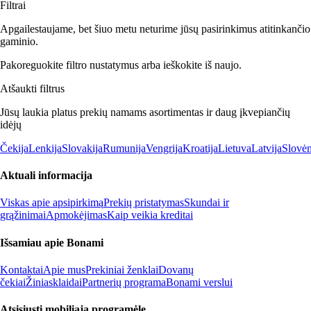
Filtrai
Apgailestaujame, bet šiuo metu neturime jūsų pasirinkimus atitinkančio
gaminio.
Pakoreguokite filtro nustatymus arba ieškokite iš naujo.
Atšaukti filtrus
Jūsų laukia platus prekių namams asortimentas ir daug įkvepiančių
idėjų
Čekija
Lenkija
Slovakija
Rumunija
Vengrija
Kroatija
Lietuva
Latvija
Slovėn
Aktuali informacija
Viskas apie apsipirkimą
Prekių pristatymas
Skundai ir
grąžinimai
Apmokėjimas
Kaip veikia kreditai
Išsamiau apie Bonami
Kontaktai
Apie mus
Prekiniai ženklai
Dovanų
čekiai
Žiniasklaidai
Partnerių programa
Bonami verslui
Atsisiųsti mobiliąją programėlę