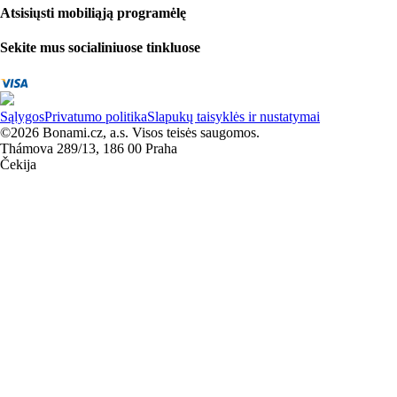
Atsisiųsti mobiliąją programėlę
Sekite mus socialiniuose tinkluose
Sąlygos
Privatumo politika
Slapukų taisyklės ir nustatymai
©2026 Bonami.cz, a.s. Visos teisės saugomos.
Thámova 289/13, 186 00 Praha
Čekija