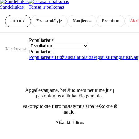
Sandėliukas
Terasa ir balkonas
Yra sandėlyje
Naujienos
Premium
Akci
FILTRAI
Populiariausi
37 564 rezultatai
Populiariausi
Populiariausi
Didžiausia nuolaida
Pigiausi
Brangiausi
Nauj
Apgailestaujame, bet šiuo metu neturime jūsų
pasirinkimus atitinkančio gaminio.
Pakoreguokite filtro nustatymus arba ieškokite iš
naujo.
Atšaukti filtrus