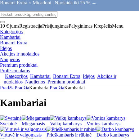
Bonami Extra × Micadoni |
Nuolaida iki 25 % →
10 € jums
Registracija
Prisijungimas
Palyginimas
Krepšelis
Menu
Kategorijos
Kambariai
Bonami Extra
Idėjos
Akcijos ir nuolaidos
Naujienos
Premium produktai
Profesionalams
Kategorijos
Kambariai
Bonami Extra
Idėjos
Akcijos ir
nuolaidos
Naujienos
Premium produktai
Pradžia
Pradžia
Kambariai
Pradžia
Kambariai
Kambariai
Svetainė
Miegamasis
Vaikų kambarys
Vonios kambarys
Virtuvė ir valgomasis
Prieškambaris ir rūbinė
Darbo kambarys