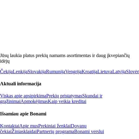
Jūsų laukia platus prekių namams asortimentas ir daug įkvepiančių
idėjų
Čekija
Lenkija
Slovakija
Rumunija
Vengrija
Kroatija
Lietuva
Latvija
Slovėn
Aktuali informacija
Viskas apie apsipirkimą
Prekių pristatymas
Skundai ir
grąžinimai
Apmokėjimas
Kaip veikia kreditai
Išsamiau apie Bonami
Kontaktai
Apie mus
Prekiniai ženklai
Dovanų
čekiai
Žiniasklaidai
Partnerių programa
Bonami verslui