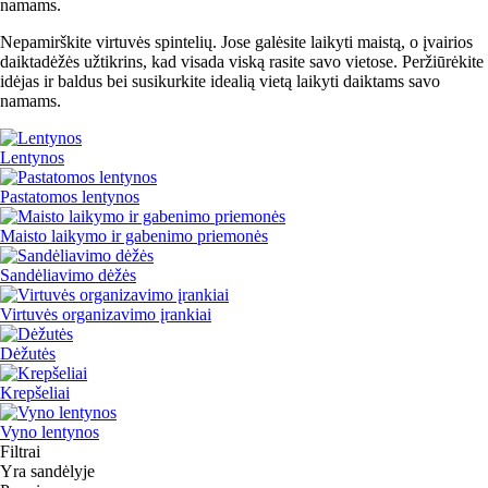
namams.
Nepamirškite virtuvės spintelių. Jose galėsite laikyti maistą, o įvairios
daiktadėžės užtikrins, kad visada viską rasite savo vietose. Peržiūrėkite
idėjas ir baldus bei susikurkite idealią vietą laikyti daiktams savo
namams.
Lentynos
Pastatomos lentynos
Maisto laikymo ir gabenimo priemonės
Sandėliavimo dėžės
Virtuvės organizavimo įrankiai
Dėžutės
Krepšeliai
Vyno lentynos
Filtrai
Yra sandėlyje