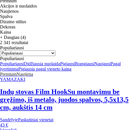
Premium
Akcijos ir nuolaidos
Naujienos
Spalva
Dizaino stilius
Dekoras
Kaina
+ Daugiau (4)
2 341 rezultatai
Populiariausi
Populiariausi
Populiariausi
Didžiausia nuolaida
Pigiausi
Brangiausi
Naujausi
Pagal
įvertinimą
Pigiausia pagal vieneto kainą
Premium
Naujiena
YAMAZAKI
Indų stovas Film Hook
Su montavimu be
gręžimo, iš metalo, juodos spalvos, 5,5x13,5
cm, aukštis 14 cm
Sandėlyje
Paskutiniai vienetai
43 €