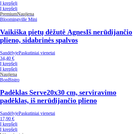
Į krepšelį
Į krepšelį
Premium
Naujiena
Bloomingville Mini
Vaikiška pietų dėžutė Agnes
Iš nerūdijančio
plieno, sidabrinės spalvos
Sandėlyje
Paskutiniai vienetai
34,40 €
Į krepšelį
Į krepšelį
Naujiena
BonBistro
Padėklas Serve
20x30 cm, serviravimo
padėklas, iš nerūdijančio plieno
Sandėlyje
Paskutiniai vienetai
17,90 €
Į krepšelį
Į krepšelį