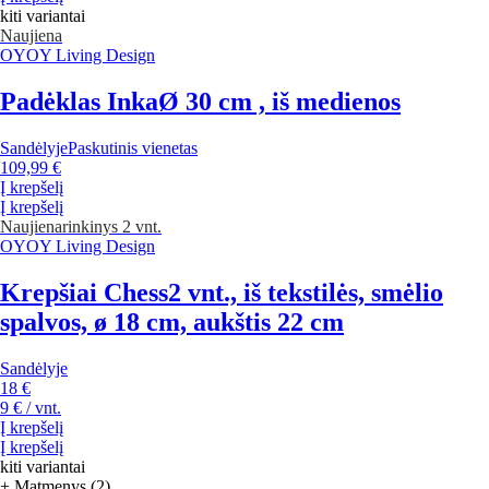
kiti variantai
Naujiena
OYOY Living Design
Padėklas Inka
Ø 30 cm , iš medienos
Sandėlyje
Paskutinis vienetas
109,99 €
Į krepšelį
Į krepšelį
Naujiena
rinkinys 2 vnt.
OYOY Living Design
Krepšiai Chess
2 vnt., iš tekstilės, smėlio
spalvos, ø 18 cm, aukštis 22 cm
Sandėlyje
18 €
9 € / vnt.
Į krepšelį
Į krepšelį
kiti variantai
+ Matmenys (2)