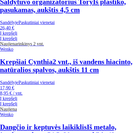
Šaldytuvo organizatorius Tory
Iš plastiko,
pasukamas, aukštis 4,5 cm
Sandėlyje
Paskutiniai vienetai
26,40 €
Į krepšelį
Į krepšelį
Naujiena
rinkinys 2 vnt.
Wenko
Krepšiai Cynthia
2 vnt., iš vandens hiacinto,
natūralios spalvos, aukštis 11 cm
Sandėlyje
Paskutiniai vienetai
17,90 €
8,95 € / vnt.
Į krepšelį
Į krepšelį
Naujiena
Wenko
Dangčio ir keptuvės laikiklis
Iš metalo,