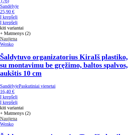
(
76
)
Sandėlyje
25,90 €
Į krepšelį
Į krepšelį
kiti variantai
+ Matmenys (2)
Naujiena
Wenko
Šaldytuvo organizatorius Kira
Iš plastiko,
su montavimu be gręžimo, baltos spalvos,
aukštis 10 cm
Sandėlyje
Paskutiniai vienetai
16,40 €
Į krepšelį
Į krepšelį
kiti variantai
+ Matmenys (2)
Naujiena
Wenko