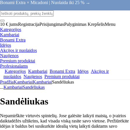
Bonami Extra × Micadoni |
Nuolaida iki 25 % →
10 € jums
Registracija
Prisijungimas
Palyginimas
Krepšelis
Menu
Kategorijos
Kambariai
Bonami Extra
Idėjos
Akcijos ir nuolaidos
Naujienos
Premium produktai
Profesionalams
Kategorijos
Kambariai
Bonami Extra
Idėjos
Akcijos ir
nuolaidos
Naujienos
Premium produktai
Pradžia
Kambariai
Kambariai
Sandėliukas
...
Kambariai
Sandėliukas
Sandėliukas
Nepamirškite virtuvės spintelių. Jose galėsite laikyti maistą, o įvairios
daiktadėžės užtikrins, kad visada viską rasite savo vietose. Peržiūrėkite
idėjas ir baldus bei susikurkite idealią vietą laikyti daiktams savo