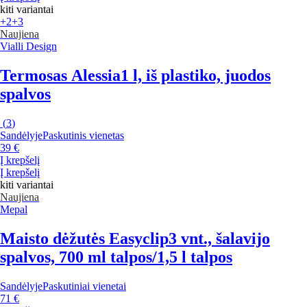
kiti variantai
+2
+3
Naujiena
Vialli Design
Termosas Alessia
1 l, iš plastiko, juodos
spalvos
(
3
)
Sandėlyje
Paskutinis vienetas
39 €
Į krepšelį
Į krepšelį
kiti variantai
Naujiena
Mepal
Maisto dėžutės Easyclip
3 vnt., šalavijo
spalvos, 700 ml talpos/1,5 l talpos
Sandėlyje
Paskutiniai vienetai
71 €