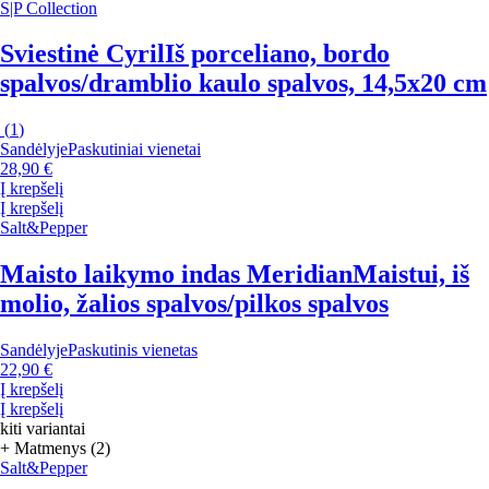
S|P Collection
Sviestinė Cyril
Iš porceliano, bordo
spalvos/dramblio kaulo spalvos, 14,5x20 cm
(
1
)
Sandėlyje
Paskutiniai vienetai
28,90 €
Į krepšelį
Į krepšelį
Salt&Pepper
Maisto laikymo indas Meridian
Maistui, iš
molio, žalios spalvos/pilkos spalvos
Sandėlyje
Paskutinis vienetas
22,90 €
Į krepšelį
Į krepšelį
kiti variantai
+ Matmenys (2)
Salt&Pepper