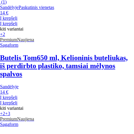
(
1
)
Sandėlyje
Paskutinis vienetas
14 €
Į krepšelį
Į krepšelį
kiti variantai
+2
Premium
Naujiena
Sagaform
Butelis Tom
650 ml, Kelioninis buteliukas,
iš perdirbto plastiko, tamsiai mėlynos
spalvos
Sandėlyje
14 €
Į krepšelį
Į krepšelį
kiti variantai
+2
+3
Premium
Naujiena
Sagaform