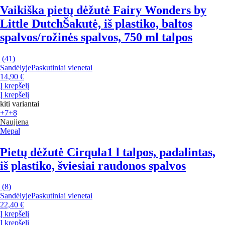
Vaikiška pietų dėžutė Fairy Wonders by
Little Dutch
Šakutė, iš plastiko, baltos
spalvos/rožinės spalvos, 750 ml talpos
(
41
)
Sandėlyje
Paskutiniai vienetai
14,90 €
Į krepšelį
Į krepšelį
kiti variantai
+7
+8
Naujiena
Mepal
Pietų dėžutė Cirqula
1 l talpos, padalintas,
iš plastiko, šviesiai raudonos spalvos
(
8
)
Sandėlyje
Paskutiniai vienetai
22,40 €
Į krepšelį
Į krepšelį