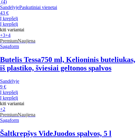
(
4
)
Sandėlyje
Paskutiniai vienetai
43 €
Į krepšelį
Į krepšelį
kiti variantai
+3
+4
Premium
Naujiena
Sagaform
Butelis Tessa
750 ml, Kelioninis buteliukas,
iš plastiko, šviesiai geltonos spalvos
Sandėlyje
9 €
Į krepšelį
Į krepšelį
kiti variantai
+2
Premium
Naujiena
Sagaform
Šaltkrepšys Vide
Juodos spalvos, 5 l