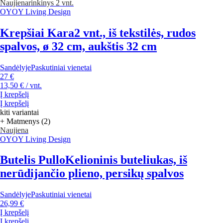
Naujiena
rinkinys 2 vnt.
OYOY Living Design
Krepšiai Kara
2 vnt., iš tekstilės, rudos
spalvos, ø 32 cm, aukštis 32 cm
Sandėlyje
Paskutiniai vienetai
27 €
13,50 € / vnt.
Į krepšelį
Į krepšelį
kiti variantai
+ Matmenys (2)
Naujiena
OYOY Living Design
Butelis Pullo
Kelioninis buteliukas, iš
nerūdijančio plieno, persikų spalvos
Sandėlyje
Paskutiniai vienetai
26,99 €
Į krepšelį
Į krepšelį