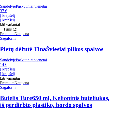
Sandėlyje
Paskutiniai vienetai
37 €
Į krepšelį
Į krepšelį
kiti variantai
+ Tūris (2)
Premium
Naujiena
Sagaform
Pietų dėžutė Tina
Šviesiai pilkos spalvos
Sandėlyje
Paskutiniai vienetai
14 €
Į krepšelį
Į krepšelį
kiti variantai
Premium
Naujiena
Sagaform
Butelis Ture
650 ml, Kelioninis buteliukas,
iš perdirbto plastiko, bordo spalvos