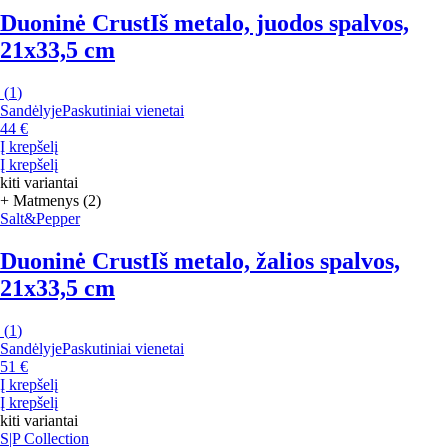
Duoninė Crust
Iš metalo, juodos spalvos,
21x33,5 cm
(
1
)
Sandėlyje
Paskutiniai vienetai
44 €
Į krepšelį
Į krepšelį
kiti variantai
+ Matmenys (2)
Salt&Pepper
Duoninė Crust
Iš metalo, žalios spalvos,
21x33,5 cm
(
1
)
Sandėlyje
Paskutiniai vienetai
51 €
Į krepšelį
Į krepšelį
kiti variantai
S|P Collection