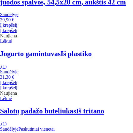
juodos spalvos, 54,5x20 cm, aukštis 42 cm
Sandėlyje
29,90 €
Į krepšelį
Į krepšelį
Naujiena
Lékué
Jogurto gamintuvas
Iš plastiko
(
1
)
Sandėlyje
31,30 €
Į krepšelį
Į krepšelį
Naujiena
Lékué
Salotų padažo buteliukas
Iš tritano
(
1
)
Sandėlyje
Paskutiniai vienetai