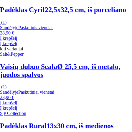
Padėklas Cyril
22,5x32,5 cm, iš porceliano
(
1
)
Sandėlyje
Paskutinis vienetas
28,90 €
Į krepšelį
Į krepšelį
kiti variantai
Salt&Pepper
Vaisių dubuo Scala
Ø 25,5 cm, iš metalo,
juodos spalvos
(
1
)
Sandėlyje
Paskutiniai vienetai
23,90 €
Į krepšelį
Į krepšelį
S|P Collection
Padėklas Rural
13x30 cm, iš medienos