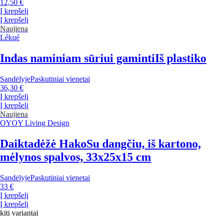
12,50 €
Į krepšelį
Į krepšelį
Naujiena
Lékué
Indas naminiam sūriui gaminti
Iš plastiko
Sandėlyje
Paskutiniai vienetai
36,30 €
Į krepšelį
Į krepšelį
Naujiena
OYOY Living Design
Daiktadėžė Hako
Su dangčiu, iš kartono,
mėlynos spalvos, 33x25x15 cm
Sandėlyje
Paskutiniai vienetai
33 €
Į krepšelį
Į krepšelį
kiti variantai