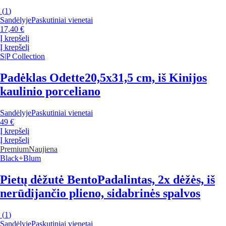
(
1
)
Sandėlyje
Paskutiniai vienetai
17,40 €
Į krepšelį
Į krepšelį
S|P Collection
Padėklas Odette
20,5x31,5 cm, iš Kinijos
kaulinio porceliano
Sandėlyje
Paskutiniai vienetai
49 €
Į krepšelį
Į krepšelį
Premium
Naujiena
Black+Blum
Pietų dėžutė Bento
Padalintas, 2x dėžės, iš
nerūdijančio plieno, sidabrinės spalvos
(
1
)
Sandėlyje
Paskutiniai vienetai