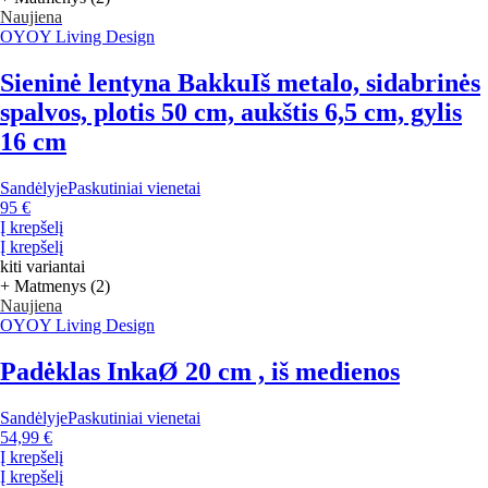
Naujiena
OYOY Living Design
Sieninė lentyna Bakku
Iš metalo, sidabrinės
spalvos, plotis 50 cm, aukštis 6,5 cm, gylis
16 cm
Sandėlyje
Paskutiniai vienetai
95 €
Į krepšelį
Į krepšelį
kiti variantai
+ Matmenys (2)
Naujiena
OYOY Living Design
Padėklas Inka
Ø 20 cm , iš medienos
Sandėlyje
Paskutiniai vienetai
54,99 €
Į krepšelį
Į krepšelį