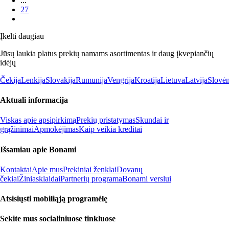
...
27
Įkelti daugiau
Jūsų laukia platus prekių namams asortimentas ir daug įkvepiančių
idėjų
Čekija
Lenkija
Slovakija
Rumunija
Vengrija
Kroatija
Lietuva
Latvija
Slovėn
Aktuali informacija
Viskas apie apsipirkimą
Prekių pristatymas
Skundai ir
grąžinimai
Apmokėjimas
Kaip veikia kreditai
Išsamiau apie Bonami
Kontaktai
Apie mus
Prekiniai ženklai
Dovanų
čekiai
Žiniasklaidai
Partnerių programa
Bonami verslui
Atsisiųsti mobiliąją programėlę
Sekite mus socialiniuose tinkluose