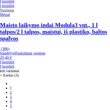
Į krepšelį
Į krepšelį
Naujiena
Mepal
Maisto laikymo indai Modula
3 vnt., 1 l
talpos/2 l talpos, maistui, iš plastiko, baltos
spalvos
(
386
)
Sandėlyje
Paskutiniai vienetai
29,40 €
Į krepšelį
Į krepšelį
kiti variantai
+ Kiekis (3)
1
2
3
4
5