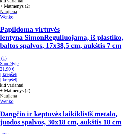
kiti variantai
+ Matmenys (2)
Naujiena
Wenko
Papildoma virtuvės
lentyna Simon
Reguliuojama, iš plastiko,
baltos spalvos, 17x38,5 cm, aukštis 7 cm
(
1
)
Sandėlyje
21,90 €
Į krepšelį
Į krepšelį
kiti variantai
+ Matmenys (2)
Naujiena
Wenko
Dangčio ir keptuvės laikiklis
Iš metalo,
juodos spalvos, 30x18 cm, aukštis 18 cm