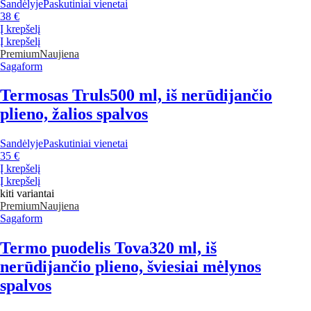
Sandėlyje
Paskutiniai vienetai
38 €
Į krepšelį
Į krepšelį
Premium
Naujiena
Sagaform
Termosas Truls
500 ml, iš nerūdijančio
plieno, žalios spalvos
Sandėlyje
Paskutiniai vienetai
35 €
Į krepšelį
Į krepšelį
kiti variantai
Premium
Naujiena
Sagaform
Termo puodelis Tova
320 ml, iš
nerūdijančio plieno, šviesiai mėlynos
spalvos