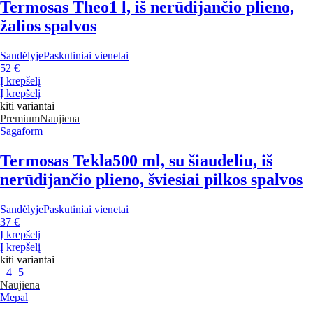
Termosas Theo
1 l, iš nerūdijančio plieno,
žalios spalvos
Sandėlyje
Paskutiniai vienetai
52 €
Į krepšelį
Į krepšelį
kiti variantai
Premium
Naujiena
Sagaform
Termosas Tekla
500 ml, su šiaudeliu, iš
nerūdijančio plieno, šviesiai pilkos spalvos
Sandėlyje
Paskutiniai vienetai
37 €
Į krepšelį
Į krepšelį
kiti variantai
+4
+5
Naujiena
Mepal