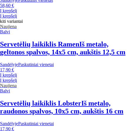
Sandėlyje
Paskutinis vienetas
58,60 €
Į krepšelį
Į krepšelį
kiti variantai
Naujiena
Balvi
Servetėlių laikiklis Ramen
Iš metalo,
geltonos spalvos, 14x5 cm, aukštis 12,5 cm
Sandėlyje
Paskutiniai vienetai
17,90 €
Į krepšelį
Į krepšelį
Naujiena
Balvi
Servetėlių laikiklis Lobster
Iš metalo,
raudonos spalvos, 10x5 cm, aukštis 16 cm
Sandėlyje
Paskutiniai vienetai
17,90 €