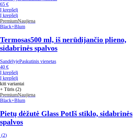
65 €
Į krepšelį
Į krepšelį
Premium
Naujiena
Black+Blum
Termosas
500 ml, iš nerūdijančio plieno,
sidabrinės spalvos
Sandėlyje
Paskutinis vienetas
40 €
Į krepšelį
Į krepšelį
kiti variantai
+ Tūris (2)
Premium
Naujiena
Black+Blum
Pietų dėžutė Glass Pot
Iš stiklo, sidabrinės
spalvos
(
2
)