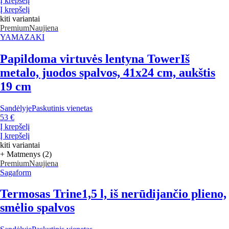
Į krepšelį
Į krepšelį
kiti variantai
Premium
Naujiena
YAMAZAKI
Papildoma virtuvės lentyna Tower
Iš
metalo, juodos spalvos, 41x24 cm, aukštis
19 cm
Sandėlyje
Paskutinis vienetas
53 €
Į krepšelį
Į krepšelį
kiti variantai
+ Matmenys (2)
Premium
Naujiena
Sagaform
Termosas Trine
1,5 l, iš nerūdijančio plieno,
smėlio spalvos