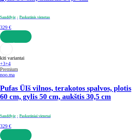
Sandėlyje
Paskutinis vienetas
329 €
Į KREPŠELĮ
kiti variantai
+3
+4
Premium
noo.ma
Pufas Ü
Iš vilnos, terakotos spalvos, plotis
60 cm, gylis 50 cm, aukštis 30,5 cm
Sandėlyje
Paskutiniai vienetai
329 €