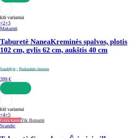
Į KREPŠELĮ
kiti variantai
+2
+3
Makamii
Taburetė Nanea
Kreminės spalvos, plotis
102 cm, gylis 62 cm, aukštis 40 cm
Sandėlyje
Paskutinis vienetas
399 €
Į KREPŠELĮ
kiti variantai
+4
+5
Gera kaina
Tik Bonami
Scandic