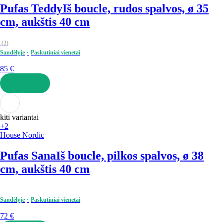
Pufas Teddy
Iš boucle, rudos spalvos, ø 35
cm, aukštis 40 cm
(
2
)
Sandėlyje
Paskutiniai vienetai
85 €
Į KREPŠELĮ
kiti variantai
+2
House Nordic
Pufas Sana
Iš boucle, pilkos spalvos, ø 38
cm, aukštis 40 cm
Sandėlyje
Paskutiniai vienetai
72 €