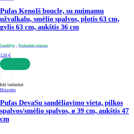
Pufas Keno
Iš boucle, su nuimamu
užvalkalu, smėlio spalvos, plotis 63 cm,
gylis 63 cm, aukštis 36 cm
Sandėlyje
Paskutinis vienetas
126 €
Į KREPŠELĮ
kiti variantai
Bizzotto
Pufas Deva
Su sandėliavimo vieta, pilkos
spalvos/smėlio spalvos, ø 39 cm, aukštis 47
cm