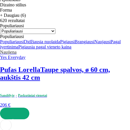
Dizaino stilius
Forma
+ Daugiau (6)
620 rezultatai
Populiariausi
Populiariausi
Populiariausi
Didžiausia nuolaida
Pigiausi
Brangiausi
Naujausi
Pagal
įvertinimą
Pigiausia pagal vieneto kainą
Naujiena
Yes Everyday
Pufas Lorella
Taupe spalvos, ø 60 cm,
aukštis 42 cm
Sandėlyje
Paskutiniai vienetai
206 €
Į KREPŠELĮ