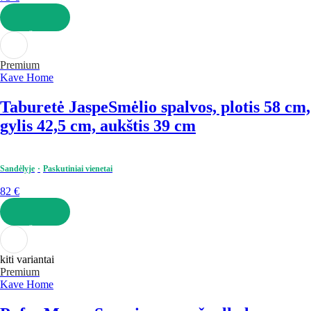
Į KREPŠELĮ
Premium
Kave Home
Taburetė Jaspe
Smėlio spalvos, plotis 58 cm,
gylis 42,5 cm, aukštis 39 cm
Sandėlyje
Paskutiniai vienetai
82 €
Į KREPŠELĮ
kiti variantai
Premium
Kave Home