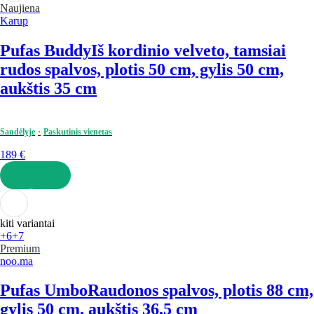
Naujiena
Karup
Pufas Buddy
Iš kordinio velveto, tamsiai
rudos spalvos, plotis 50 cm, gylis 50 cm,
aukštis 35 cm
Sandėlyje
Paskutinis vienetas
189 €
Į KREPŠELĮ
kiti variantai
+6
+7
Premium
noo.ma
Pufas Umbo
Raudonos spalvos, plotis 88 cm,
gylis 50 cm, aukštis 36,5 cm