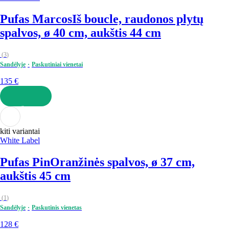
Pufas Marcos
Iš boucle, raudonos plytų
spalvos, ø 40 cm, aukštis 44 cm
(
3
)
Sandėlyje
Paskutiniai vienetai
135 €
Į KREPŠELĮ
kiti variantai
White Label
Pufas Pin
Oranžinės spalvos, ø 37 cm,
aukštis 45 cm
(
1
)
Sandėlyje
Paskutinis vienetas
128 €