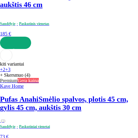
aukštis 46 cm
Sandėlyje
Paskutinis vienetas
185 €
Į KREPŠELĮ
kiti variantai
+2
+3
+ Skersmuo (4)
Premium
Gera kaina
Kave Home
Pufas Anahi
Smėlio spalvos, plotis 45 cm,
gylis 45 cm, aukštis 30 cm
(
1
)
Sandėlyje
Paskutiniai vienetai
73 €