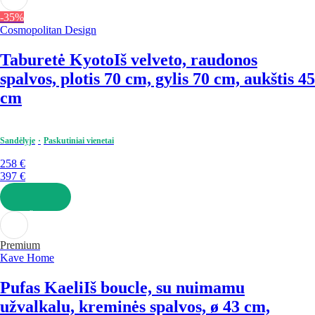
-35%
Cosmopolitan Design
Taburetė Kyoto
Iš velveto, raudonos
spalvos, plotis 70 cm, gylis 70 cm, aukštis 45
cm
Sandėlyje
Paskutiniai vienetai
258 €
397 €
Į KREPŠELĮ
Premium
Kave Home
Pufas Kaeli
Iš boucle, su nuimamu
užvalkalu, kreminės spalvos, ø 43 cm,