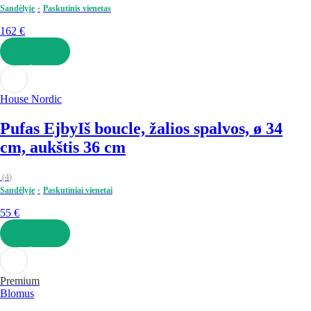
Sandėlyje
Paskutinis vienetas
162 €
Į KREPŠELĮ
House Nordic
Pufas Ejby
Iš boucle, žalios spalvos, ø 34
cm, aukštis 36 cm
(
4
)
Sandėlyje
Paskutiniai vienetai
55 €
Į KREPŠELĮ
Premium
Blomus