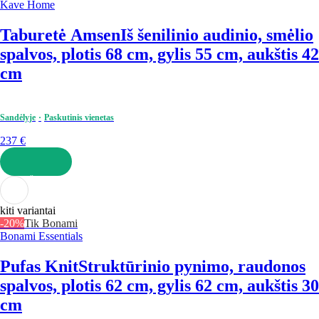
Kave Home
Taburetė Amsen
Iš šenilinio audinio, smėlio
spalvos, plotis 68 cm, gylis 55 cm, aukštis 42
cm
Sandėlyje
Paskutinis vienetas
237 €
Į KREPŠELĮ
kiti variantai
-20%
Tik Bonami
Bonami Essentials
Pufas Knit
Struktūrinio pynimo, raudonos
spalvos, plotis 62 cm, gylis 62 cm, aukštis 30
cm