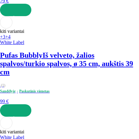
79 €
Į KREPŠELĮ
kiti variantai
+3
+4
White Label
Pufas Bubbly
Iš velveto, žalios
spalvos/turkio spalvos, ø 35 cm, aukštis 39
cm
(
1
)
Sandėlyje
Paskutinis vienetas
99 €
Į KREPŠELĮ
kiti variantai
White Label