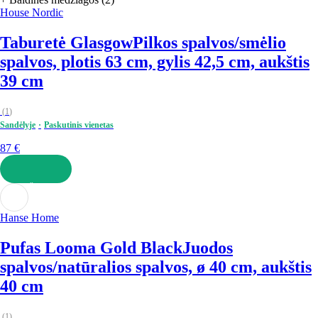
House Nordic
Taburetė Glasgow
Pilkos spalvos/smėlio
spalvos, plotis 63 cm, gylis 42,5 cm, aukštis
39 cm
(
1
)
Sandėlyje
Paskutinis vienetas
87 €
Į KREPŠELĮ
Hanse Home
Pufas Looma Gold Black
Juodos
spalvos/natūralios spalvos, ø 40 cm, aukštis
40 cm
(
1
)