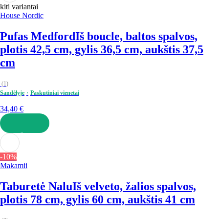
kiti variantai
House Nordic
Pufas Medford
Iš boucle, baltos spalvos,
plotis 42,5 cm, gylis 36,5 cm, aukštis 37,5
cm
(
1
)
Sandėlyje
Paskutiniai vienetai
34,40 €
Į KREPŠELĮ
-10%
Makamii
Taburetė Nalu
Iš velveto, žalios spalvos,
plotis 78 cm, gylis 60 cm, aukštis 41 cm