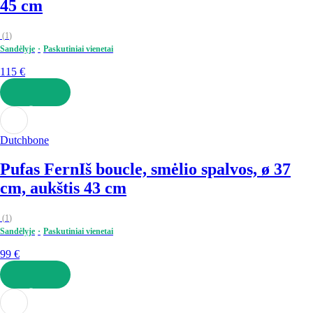
45 cm
(
1
)
Sandėlyje
Paskutiniai vienetai
115 €
Į KREPŠELĮ
Dutchbone
Pufas Fern
Iš boucle, smėlio spalvos, ø 37
cm, aukštis 43 cm
(
1
)
Sandėlyje
Paskutiniai vienetai
99 €
Į KREPŠELĮ