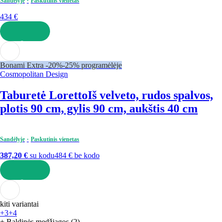
Sandėlyje
Paskutinis vienetas
434 €
Į KREPŠELĮ
Bonami Extra -20%
-25% programėlėje
Cosmopolitan Design
Taburetė Loretto
Iš velveto, rudos spalvos,
plotis 90 cm, gylis 90 cm, aukštis 40 cm
Sandėlyje
Paskutinis vienetas
387,20 €
su kodu
484 € be kodo
Į KREPŠELĮ
kiti variantai
+3
+4
+ Baldinės medžiagos (2)