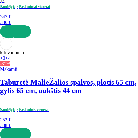
(
2
)
Sandėlyje
Paskutiniai vienetai
347 €
386 €
Į KREPŠELĮ
kiti variantai
+3
+4
-35%
Makamii
Taburetė Malie
Žalios spalvos, plotis 65 cm,
gylis 65 cm, aukštis 44 cm
Sandėlyje
Paskutinis vienetas
252 €
388 €