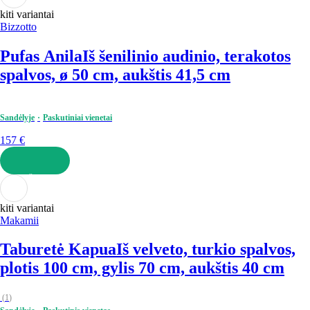
kiti variantai
Bizzotto
Pufas Anila
Iš šenilinio audinio, terakotos
spalvos, ø 50 cm, aukštis 41,5 cm
Sandėlyje
Paskutiniai vienetai
157 €
Į KREPŠELĮ
kiti variantai
Makamii
Taburetė Kapua
Iš velveto, turkio spalvos,
plotis 100 cm, gylis 70 cm, aukštis 40 cm
(
1
)