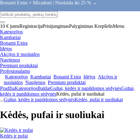
Bonami Extra × Micadoni |
Nuolaida iki 25 % →
10 € jums
Registracija
Prisijungimas
Palyginimas
Krepšelis
Menu
Kategorijos
Kambariai
Bonami Extra
Idėjos
Akcijos ir nuolaidos
Naujienos
Premium produktai
Profesionalams
Kategorijos
Kambariai
Bonami Extra
Idėjos
Akcijos ir
nuolaidos
Naujienos
Premium produktai
Pradžia
Kategorijos
Baldai
Gultai, kėdės ir papildomos sėdynės
Gultai,
kėdės ir papildomos sėdynės
Kėdės, pufai ir suoliukai
...
Gultai, kėdės ir papildomos sėdynės
Kėdės, pufai ir suoliukai
Kėdės, pufai ir suoliukai
Kėdės ir pufai