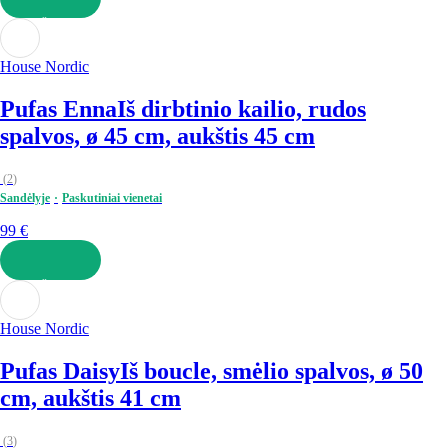
Į KREPŠELĮ
House Nordic
Pufas Enna
Iš dirbtinio kailio, rudos
spalvos, ø 45 cm, aukštis 45 cm
(
2
)
Sandėlyje
Paskutiniai vienetai
99 €
Į KREPŠELĮ
House Nordic
Pufas Daisy
Iš boucle, smėlio spalvos, ø 50
cm, aukštis 41 cm
(
3
)