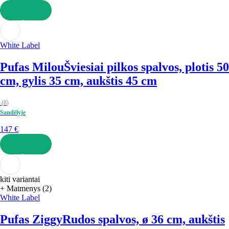
Į KREPŠELĮ
White Label
Pufas Milou
Šviesiai pilkos spalvos, plotis 50
cm, gylis 35 cm, aukštis 45 cm
(
8
)
Sandėlyje
147 €
Į KREPŠELĮ
kiti variantai
+ Matmenys (2)
White Label
Pufas Ziggy
Rudos spalvos, ø 36 cm, aukštis