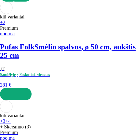
Į KREPŠELĮ
kiti variantai
+2
Premium
noo.ma
Pufas Folk
Smėlio spalvos, ø 50 cm, aukštis
25 cm
(
1
)
Sandėlyje
Paskutinis vienetas
281 €
Į KREPŠELĮ
kiti variantai
+3
+4
+ Skersmuo (3)
Premium
noo.ma