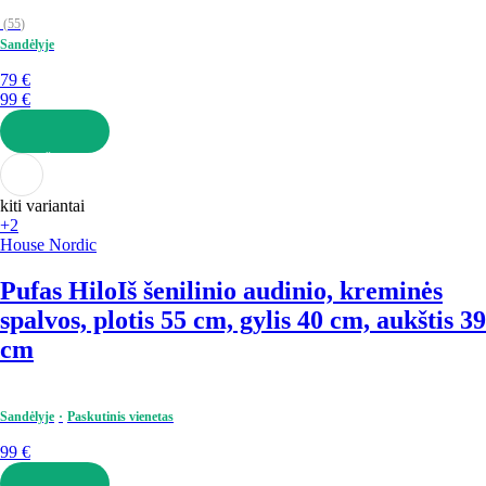
(
55
)
Sandėlyje
79 €
99 €
Į KREPŠELĮ
kiti variantai
+2
House Nordic
Pufas Hilo
Iš šenilinio audinio, kreminės
spalvos, plotis 55 cm, gylis 40 cm, aukštis 39
cm
Sandėlyje
Paskutinis vienetas
99 €