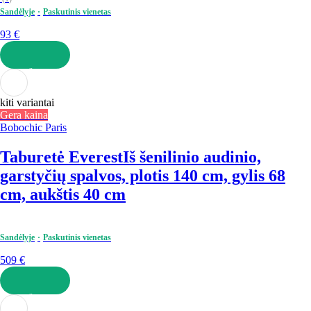
Sandėlyje
Paskutinis vienetas
93 €
Į KREPŠELĮ
kiti variantai
Gera kaina
Bobochic Paris
Taburetė Everest
Iš šenilinio audinio,
garstyčių spalvos, plotis 140 cm, gylis 68
cm, aukštis 40 cm
Sandėlyje
Paskutinis vienetas
509 €
Į KREPŠELĮ