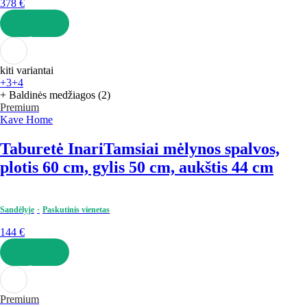
378 €
Į KREPŠELĮ
kiti variantai
+3
+4
+ Baldinės medžiagos (2)
Premium
Kave Home
Taburetė Inari
Tamsiai mėlynos spalvos,
plotis 60 cm, gylis 50 cm, aukštis 44 cm
Sandėlyje
Paskutinis vienetas
144 €
Į KREPŠELĮ
Premium