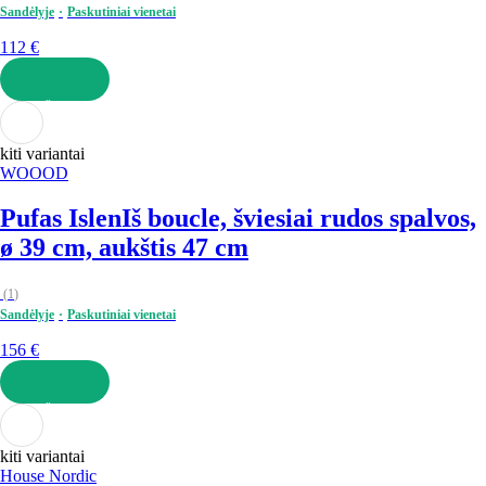
Sandėlyje
Paskutiniai vienetai
112 €
Į KREPŠELĮ
kiti variantai
WOOOD
Pufas Islen
Iš boucle, šviesiai rudos spalvos,
ø 39 cm, aukštis 47 cm
(
1
)
Sandėlyje
Paskutiniai vienetai
156 €
Į KREPŠELĮ
kiti variantai
House Nordic