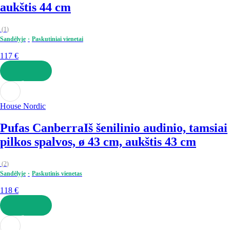
aukštis 44 cm
(
1
)
Sandėlyje
Paskutiniai vienetai
117 €
Į KREPŠELĮ
House Nordic
Pufas Canberra
Iš šenilinio audinio, tamsiai
pilkos spalvos, ø 43 cm, aukštis 43 cm
(
2
)
Sandėlyje
Paskutinis vienetas
118 €
Į KREPŠELĮ