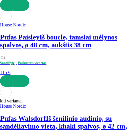
Į KREPŠELĮ
House Nordic
Pufas Paisley
Iš boucle, tamsiai mėlynos
spalvos, ø 48 cm, aukštis 38 cm
(
1
)
Sandėlyje
Paskutinis vienetas
115 €
Į KREPŠELĮ
kiti variantai
House Nordic
Pufas Walsdorf
Iš šenilinio audinio, su
sandėliavimo vieta, khaki spalvos, ø 42 cm,