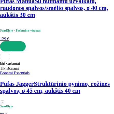
Pufas Manua
Su nuimamu užvalkalu,
raudonos spalvos/smėlio spalvos, ø 40 cm,
aukštis 30 cm
Sandėlyje
Paskutinis vienetas
129 €
Į KREPŠELĮ
kiti variantai
Tik Bonami
Bonami Essentials
Pufas Jagger
Struktūrinio pynimo, rožinės
spalvos, ø 45 cm, aukštis 40 cm
(
6
)
Sandėlyje