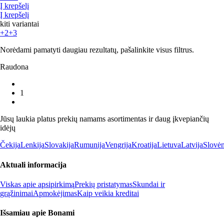
Į krepšelį
Į krepšelį
kiti variantai
+2
+3
Norėdami pamatyti daugiau rezultatų, pašalinkite visus filtrus.
Raudona
1
Jūsų laukia platus prekių namams asortimentas ir daug įkvepiančių
idėjų
Čekija
Lenkija
Slovakija
Rumunija
Vengrija
Kroatija
Lietuva
Latvija
Slovėn
Aktuali informacija
Viskas apie apsipirkimą
Prekių pristatymas
Skundai ir
grąžinimai
Apmokėjimas
Kaip veikia kreditai
Išsamiau apie Bonami