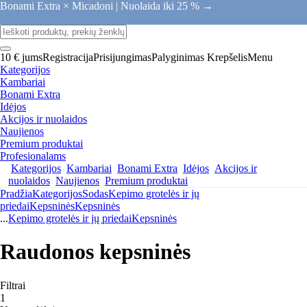
Bonami Extra × Micadoni |
Nuolaida iki 25 % →
10 € jums
Registracija
Prisijungimas
Palyginimas
Krepšelis
Menu
Kategorijos
Kambariai
Bonami Extra
Idėjos
Akcijos ir nuolaidos
Naujienos
Premium produktai
Profesionalams
Kategorijos
Kambariai
Bonami Extra
Idėjos
Akcijos ir
nuolaidos
Naujienos
Premium produktai
Pradžia
Kategorijos
Sodas
Kepimo grotelės ir jų
priedai
Kepsninės
Kepsninės
...
Kepimo grotelės ir jų priedai
Kepsninės
Raudonos kepsninės
Filtrai
1