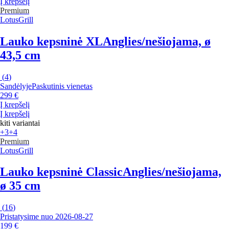
Į krepšelį
Premium
LotusGrill
Lauko kepsninė XL
Anglies/nešiojama, ø
43,5 cm
(
4
)
Sandėlyje
Paskutinis vienetas
299 €
Į krepšelį
Į krepšelį
kiti variantai
+3
+4
Premium
LotusGrill
Lauko kepsninė Classic
Anglies/nešiojama,
ø 35 cm
(
16
)
Pristatysime nuo 2026‑08‑27
199 €