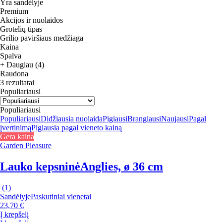
Yra sandėlyje
Premium
Akcijos ir nuolaidos
Grotelių tipas
Grilio paviršiaus medžiaga
Kaina
Spalva
+ Daugiau (4)
Raudona
3 rezultatai
Populiariausi
Populiariausi
Populiariausi
Didžiausia nuolaida
Pigiausi
Brangiausi
Naujausi
Pagal
įvertinimą
Pigiausia pagal vieneto kainą
Gera kaina
Garden Pleasure
Lauko kepsninė
Anglies, ø 36 cm
(
1
)
Sandėlyje
Paskutiniai vienetai
23,70 €
Į krepšelį