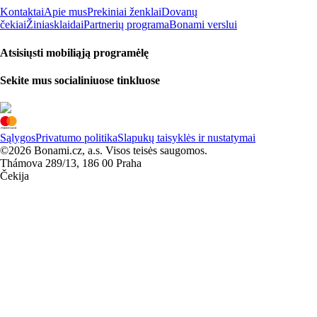
Kontaktai
Apie mus
Prekiniai ženklai
Dovanų
čekiai
Žiniasklaidai
Partnerių programa
Bonami verslui
Atsisiųsti mobiliąją programėlę
Sekite mus socialiniuose tinkluose
Sąlygos
Privatumo politika
Slapukų taisyklės ir nustatymai
©2026 Bonami.cz, a.s. Visos teisės saugomos.
Thámova 289/13, 186 00 Praha
Čekija