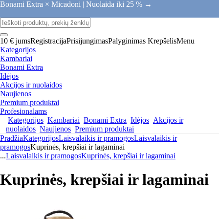
Bonami Extra × Micadoni |
Nuolaida iki 25 % →
10 € jums
Registracija
Prisijungimas
Palyginimas
Krepšelis
Menu
Kategorijos
Kambariai
Bonami Extra
Idėjos
Akcijos ir nuolaidos
Naujienos
Premium produktai
Profesionalams
Kategorijos
Kambariai
Bonami Extra
Idėjos
Akcijos ir
nuolaidos
Naujienos
Premium produktai
Pradžia
Kategorijos
Laisvalaikis ir pramogos
Laisvalaikis ir
pramogos
Kuprinės, krepšiai ir lagaminai
...
Laisvalaikis ir pramogos
Kuprinės, krepšiai ir lagaminai
Kuprinės, krepšiai ir lagaminai