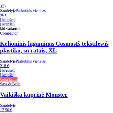
(
2
)
Sandėlyje
Paskutinis vienetas
96 €
Į krepšelį
Į krepšelį
kiti variantai
Compactor
Kelioninis lagaminas Cosmos
Iš tekstilės/iš
plastiko, su ratais, XL
Sandėlyje
Paskutinis vienetas
218 €
Į krepšelį
Į krepšelį
Gera kaina
Sass & Belle
Vaikiška kuprinė Monster
Sandėlyje
17,50 €