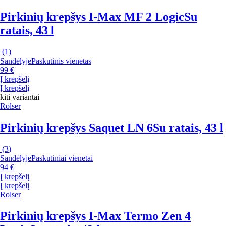
Pirkinių krepšys I-Max MF 2 Logic
Su
ratais, 43 l
(
1
)
Sandėlyje
Paskutinis vienetas
99 €
Į krepšelį
Į krepšelį
kiti variantai
Rolser
Pirkinių krepšys Saquet LN 6
Su ratais, 43 l
(
3
)
Sandėlyje
Paskutiniai vienetai
94 €
Į krepšelį
Į krepšelį
Rolser
Pirkinių krepšys I-Max Termo Zen 4