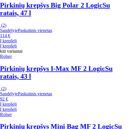
Pirkinių krepšys Big Polar 2 Logic
Su
ratais, 47 l
(
2
)
Sandėlyje
Paskutinis vienetas
114 €
Į krepšelį
Į krepšelį
kiti variantai
Rolser
Pirkinių krepšys I-Max MF 2 Logic
Su
ratais, 43 l
(
2
)
Sandėlyje
Paskutinis vienetas
92 €
Į krepšelį
Į krepšelį
Rolser
Pirkinių krepšys Mini Bag MF 2 Logic
Su