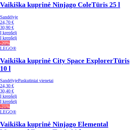
Vaikiška kuprinė Ninjago Cole
Tūris 25 l
Sandėlyje
24,70 €
30,90 €
Į krepšelį
Į krepšelį
-20%
LEGO®
Vaikiška kuprinė City Space Explorer
Tūris
10 l
Sandėlyje
Paskutiniai vienetai
24,30 €
30,40 €
Į krepšelį
Į krepšelį
-21%
LEGO®
Vaikiška kuprinė Ninjago Elemental