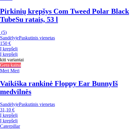
Pirkinių krepšys Com Tweed Polar Black
Tube
Su ratais, 53 l
(
5
)
Sandėlyje
Paskutinis vienetas
150 €
Į krepšelį
Į krepšelį
kiti variantai
Gera kaina
Meri Meri
Vaikiška rankinė Floppy Ear Bunny
Iš
medvilnės
Sandėlyje
Paskutinis vienetas
31,10 €
Į krepšelį
Į krepšelį
Caterpillar