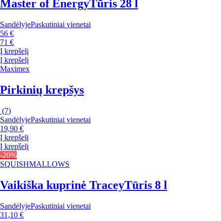
Master of Energy
Tūris 28 l
Sandėlyje
Paskutiniai vienetai
56 €
71 €
Į krepšelį
Į krepšelį
Maximex
Pirkinių krepšys
(
7
)
Sandėlyje
Paskutiniai vienetai
19,90 €
Į krepšelį
Į krepšelį
-20%
SQUISHMALLOWS
Vaikiška kuprinė Tracey
Tūris 8 l
Sandėlyje
Paskutiniai vienetai
31,10 €