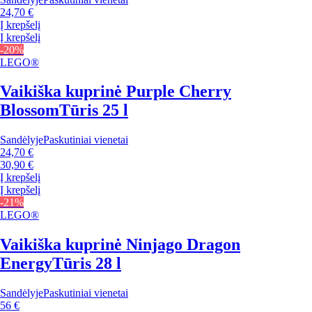
24,70 €
Į krepšelį
Į krepšelį
-20%
LEGO®
Vaikiška kuprinė Purple Cherry
Blossom
Tūris 25 l
Sandėlyje
Paskutiniai vienetai
24,70 €
30,90 €
Į krepšelį
Į krepšelį
-21%
LEGO®
Vaikiška kuprinė Ninjago Dragon
Energy
Tūris 28 l
Sandėlyje
Paskutiniai vienetai
56 €