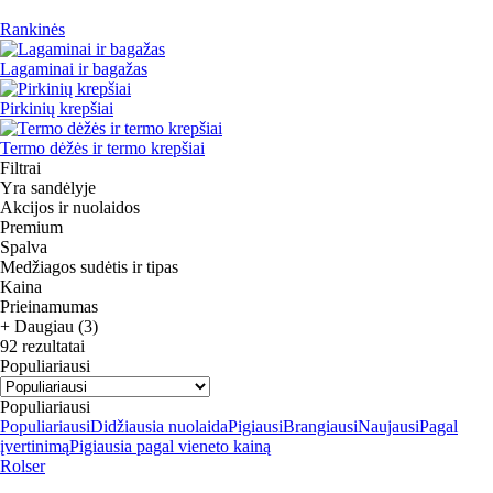
Rankinės
Lagaminai ir bagažas
Pirkinių krepšiai
Termo dėžės ir termo krepšiai
Filtrai
Yra sandėlyje
Akcijos ir nuolaidos
Premium
Spalva
Medžiagos sudėtis ir tipas
Kaina
Prieinamumas
+ Daugiau (3)
92 rezultatai
Populiariausi
Populiariausi
Populiariausi
Didžiausia nuolaida
Pigiausi
Brangiausi
Naujausi
Pagal
įvertinimą
Pigiausia pagal vieneto kainą
Rolser