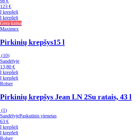
98 €
123 €
Į krepšelį
Į krepšelį
Gera kaina
Maximex
Pirkinių krepšys
15 l
(
10
)
Sandėlyje
13,80 €
Į krepšelį
Į krepšelį
Rolser
Pirkinių krepšys Jean LN 2
Su ratais, 43 l
(
1
)
Sandėlyje
Paskutinis vienetas
63 €
Į krepšelį
Į krepšelį
Rolser