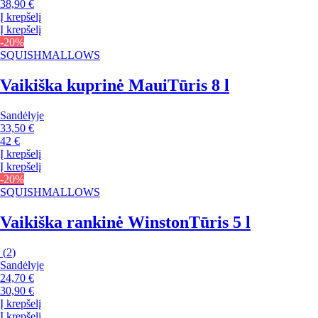
38,90 €
Į krepšelį
Į krepšelį
-20%
SQUISHMALLOWS
Vaikiška kuprinė Maui
Tūris 8 l
Sandėlyje
33,50 €
42 €
Į krepšelį
Į krepšelį
-20%
SQUISHMALLOWS
Vaikiška rankinė Winston
Tūris 5 l
(
2
)
Sandėlyje
24,70 €
30,90 €
Į krepšelį
Į krepšelį