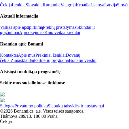
Čekija
Lenkija
Slovakija
Rumunija
Vengrija
Kroatija
Lietuva
Latvija
Slovėn
Aktuali informacija
Viskas apie apsipirkimą
Prekių pristatymas
Skundai ir
grąžinimai
Apmokėjimas
Kaip veikia kreditai
Išsamiau apie Bonami
Kontaktai
Apie mus
Prekiniai ženklai
Dovanų
čekiai
Žiniasklaidai
Partnerių programa
Bonami verslui
Atsisiųsti mobiliąją programėlę
Sekite mus socialiniuose tinkluose
Sąlygos
Privatumo politika
Slapukų taisyklės ir nustatymai
©2026 Bonami.cz, a.s. Visos teisės saugomos.
Thámova 289/13, 186 00 Praha
Čekija