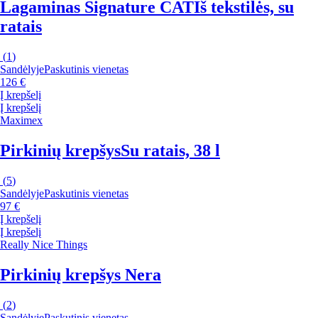
Lagaminas Signature CAT
Iš tekstilės, su
ratais
(
1
)
Sandėlyje
Paskutinis vienetas
126 €
Į krepšelį
Į krepšelį
Maximex
Pirkinių krepšys
Su ratais, 38 l
(
5
)
Sandėlyje
Paskutinis vienetas
97 €
Į krepšelį
Į krepšelį
Really Nice Things
Pirkinių krepšys Nera
(
2
)
Sandėlyje
Paskutinis vienetas