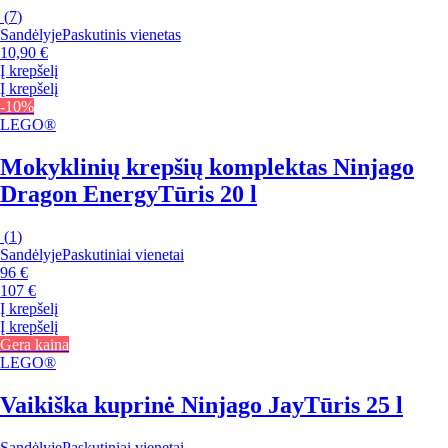
(
7
)
Sandėlyje
Paskutinis vienetas
10,90 €
Į krepšelį
Į krepšelį
-10%
LEGO®
Mokyklinių krepšių komplektas Ninjago
Dragon Energy
Tūris 20 l
(
1
)
Sandėlyje
Paskutiniai vienetai
96 €
107 €
Į krepšelį
Į krepšelį
Gera kaina
LEGO®
Vaikiška kuprinė Ninjago Jay
Tūris 25 l
Sandėlyje
Paskutiniai vienetai