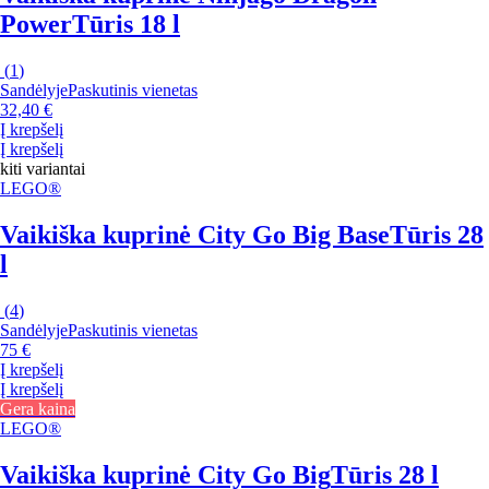
Power
Tūris 18 l
(
1
)
Sandėlyje
Paskutinis vienetas
32,40 €
Į krepšelį
Į krepšelį
kiti variantai
LEGO®
Vaikiška kuprinė City Go Big Base
Tūris 28
l
(
4
)
Sandėlyje
Paskutinis vienetas
75 €
Į krepšelį
Į krepšelį
Gera kaina
LEGO®
Vaikiška kuprinė City Go Big
Tūris 28 l