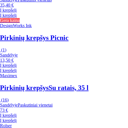
35,40 €
Į krepšelį
Į krepšelį
Gera kaina
DesignWorks Ink
Pirkinių krepšys Picnic
(
1
)
Sandėlyje
13,50 €
Į krepšelį
Į krepšelį
Maximex
Pirkinių krepšys
Su ratais, 35 l
(
16
)
Sandėlyje
Paskutiniai vienetai
73 €
Į krepšelį
Į krepšelį
Rolser