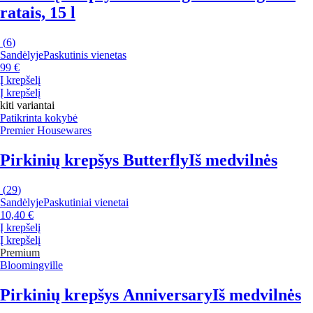
ratais, 15 l
(
6
)
Sandėlyje
Paskutinis vienetas
99 €
Į krepšelį
Į krepšelį
kiti variantai
Patikrinta kokybė
Premier Housewares
Pirkinių krepšys Butterfly
Iš medvilnės
(
29
)
Sandėlyje
Paskutiniai vienetai
10,40 €
Į krepšelį
Į krepšelį
Premium
Bloomingville
Pirkinių krepšys Anniversary
Iš medvilnės