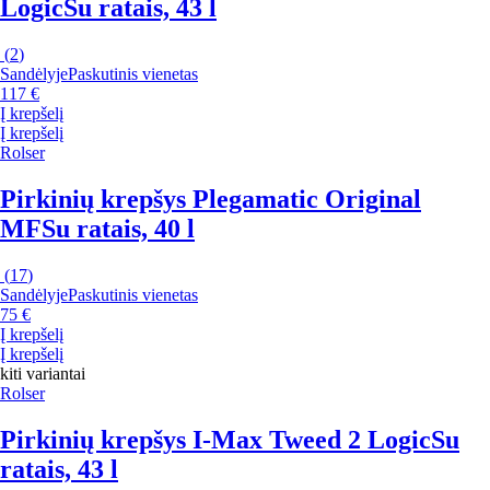
Logic
Su ratais, 43 l
(
2
)
Sandėlyje
Paskutinis vienetas
117 €
Į krepšelį
Į krepšelį
Rolser
Pirkinių krepšys Plegamatic Original
MF
Su ratais, 40 l
(
17
)
Sandėlyje
Paskutinis vienetas
75 €
Į krepšelį
Į krepšelį
kiti variantai
Rolser
Pirkinių krepšys I-Max Tweed 2 Logic
Su
ratais, 43 l