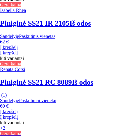
Gera kaina
Isabella Rhea
Piniginė SS21 IR 2105
Iš odos
Sandėlyje
Paskutinis vienetas
62 €
Į krepšelį
Į krepšelį
kiti variantai
Gera kaina
Renata Corsi
Piniginė SS21 RC 8089
Iš odos
(
1
)
Sandėlyje
Paskutiniai vienetai
60 €
Į krepšelį
Į krepšelį
kiti variantai
+2
Gera kaina