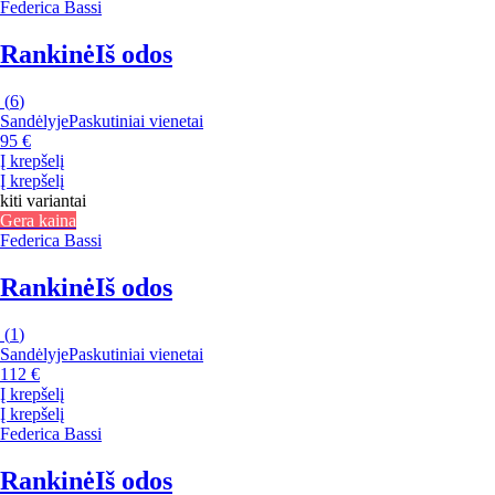
Federica Bassi
Rankinė
Iš odos
(
6
)
Sandėlyje
Paskutiniai vienetai
95 €
Į krepšelį
Į krepšelį
kiti variantai
Gera kaina
Federica Bassi
Rankinė
Iš odos
(
1
)
Sandėlyje
Paskutiniai vienetai
112 €
Į krepšelį
Į krepšelį
Federica Bassi
Rankinė
Iš odos