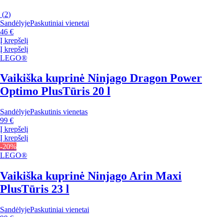
(
2
)
Sandėlyje
Paskutiniai vienetai
46 €
Į krepšelį
Į krepšelį
LEGO®
Vaikiška kuprinė Ninjago Dragon Power
Optimo Plus
Tūris 20 l
Sandėlyje
Paskutinis vienetas
99 €
Į krepšelį
Į krepšelį
-20%
LEGO®
Vaikiška kuprinė Ninjago Arin Maxi
Plus
Tūris 23 l
Sandėlyje
Paskutiniai vienetai