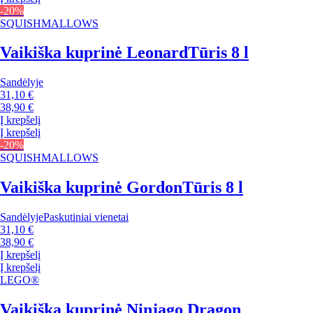
-20%
SQUISHMALLOWS
Vaikiška kuprinė Leonard
Tūris 8 l
Sandėlyje
31,10 €
38,90 €
Į krepšelį
Į krepšelį
-20%
SQUISHMALLOWS
Vaikiška kuprinė Gordon
Tūris 8 l
Sandėlyje
Paskutiniai vienetai
31,10 €
38,90 €
Į krepšelį
Į krepšelį
LEGO®
Vaikiška kuprinė Ninjago Dragon