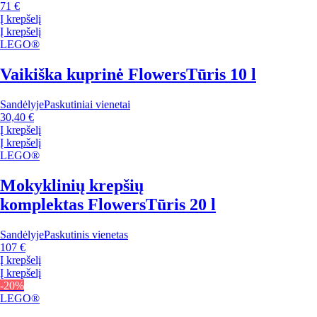
71 €
Į krepšelį
Į krepšelį
LEGO®
Vaikiška kuprinė Flowers
Tūris 10 l
Sandėlyje
Paskutiniai vienetai
30,40 €
Į krepšelį
Į krepšelį
LEGO®
Mokyklinių krepšių
komplektas Flowers
Tūris 20 l
Sandėlyje
Paskutinis vienetas
107 €
Į krepšelį
Į krepšelį
-20%
LEGO®