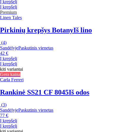
Į krepšelį
Į krepšelį
Premium
Linen Tales
Pirkinių krepšys Botany
Iš lino
(
4
)
Sandėlyje
Paskutinis vienetas
42 €
Į krepšelį
Į krepšelį
kiti variantai
Gera kaina
Carla Ferreri
Rankinė SS21 CF 8045
Iš odos
(
3
)
Sandėlyje
Paskutinis vienetas
77 €
Į krepšelį
Į krepšelį
kiti variantai