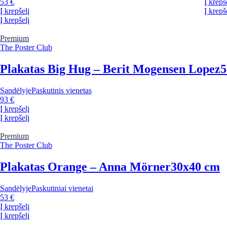
53 €
Į krepš
Į krepšelį
Į krepš
Į krepšelį
Premium
The Poster Club
Plakatas Big Hug – Berit Mogensen Lopez
5
Sandėlyje
Paskutinis vienetas
93 €
Į krepšelį
Į krepšelį
Premium
The Poster Club
Plakatas Orange – Anna Mörner
30x40 cm
Sandėlyje
Paskutiniai vienetai
53 €
Į krepšelį
Į krepšelį