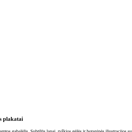
 plakatai
tos gabalėlis. Subtilūs lapai, ryškios gėlės ir botaninės iliustracijos sut