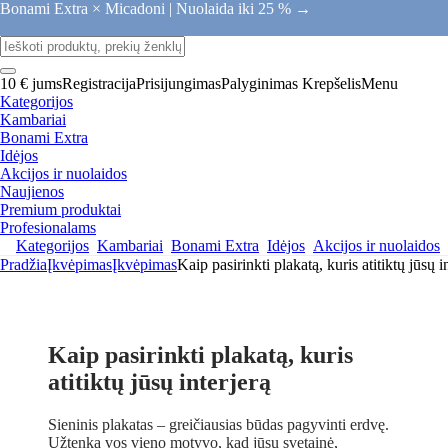
Bonami Extra × Micadoni |
Nuolaida iki 25 % →
10 € jums
Registracija
Prisijungimas
Palyginimas
Krepšelis
Menu
Kategorijos
Kambariai
Bonami Extra
Idėjos
Akcijos ir nuolaidos
Naujienos
Premium produktai
Profesionalams
Kategorijos
Kambariai
Bonami Extra
Idėjos
Akcijos ir nuolaidos
Pradžia
Įkvėpimas
Įkvėpimas
Kaip pasirinkti plakatą, kuris atitiktų jūsų i
Kaip pasirinkti plakatą, kuris
atitiktų jūsų interjerą
Sieninis plakatas – greičiausias būdas pagyvinti erdvę.
Užtenka vos vieno motyvo, kad jūsų svetainė,