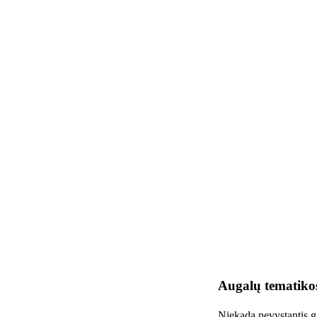
Augalų tematikos
Niekada nevystantis gam