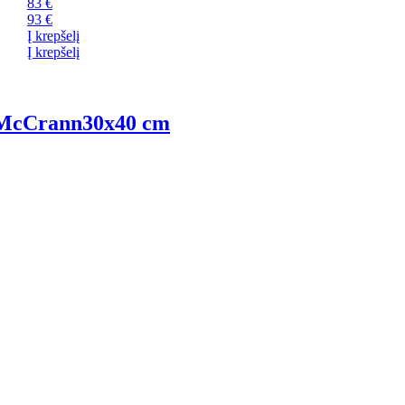
83 €
93 €
Į krepšelį
Į krepšelį
 McCrann
30x40 cm