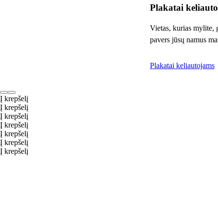
Plakatai keliaut
Vietas, kurias mylite,
pavers jūsų namus maža
Plakatai keliautojams
Į krepšelį
Į krepšelį
Į krepšelį
Į krepšelį
Į krepšelį
Į krepšelį
Į krepšelį