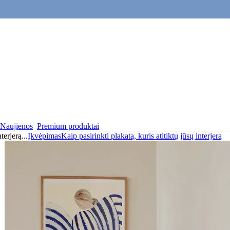
Naujienos
Premium produktai
nterjerą
...
Įkvėpimas
Kaip pasirinkti plakatą, kuris atitiktų jūsų interjerą