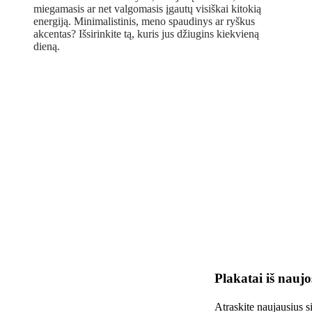
miegamasis ar net valgomasis įgautų visiškai kitokią
energiją. Minimalistinis, meno spaudinys ar ryškus
akcentas? Išsirinkite tą, kuris jus džiugins kiekvieną
dieną.
Plakatai iš naujo
Atraskite naujausius s