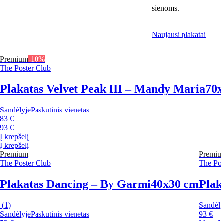
sienoms.
Naujausi plakatai
Premium
-10%
The Poster Club
Plakatas Velvet Peak III – Mandy Maria
70
Sandėlyje
Paskutinis vienetas
83 €
93 €
Į krepšelį
Į krepšelį
Premium
Premi
The Poster Club
The Po
Plakatas Dancing – By Garmi
40x30 cm
Plak
(
1
)
Sandėl
Sandėlyje
Paskutinis vienetas
93 €