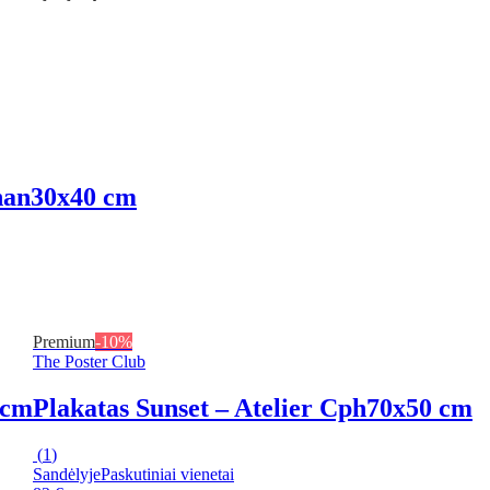
han
30x40 cm
Premium
-10%
The Poster Club
 cm
Plakatas Sunset – Atelier Cph
70x50 cm
(
1
)
Sandėlyje
Paskutiniai vienetai