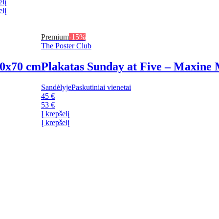
elį
elį
Premium
-15%
The Poster Club
0x70 cm
Plakatas Sunday at Five – Maxine
Sandėlyje
Paskutiniai vienetai
45 €
53 €
Į krepšelį
Į krepšelį