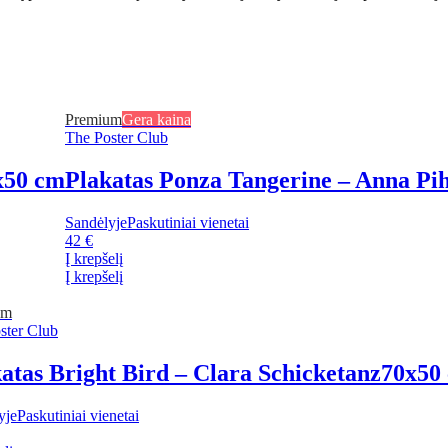
Premium
Gera kaina
The Poster Club
x50 cm
Plakatas Ponza Tangerine – Anna Pi
Sandėlyje
Paskutiniai vienetai
42 €
Į krepšelį
Į krepšelį
um
ster Club
atas Bright Bird – Clara Schicketanz
70x50
yje
Paskutiniai vienetai