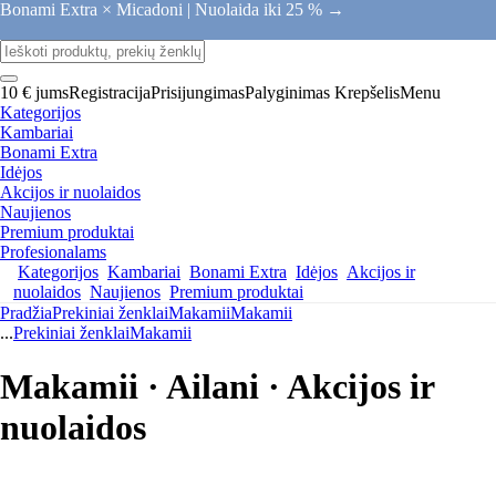
Bonami Extra × Micadoni |
Nuolaida iki 25 % →
10 € jums
Registracija
Prisijungimas
Palyginimas
Krepšelis
Menu
Kategorijos
Kambariai
Bonami Extra
Idėjos
Akcijos ir nuolaidos
Naujienos
Premium produktai
Profesionalams
Kategorijos
Kambariai
Bonami Extra
Idėjos
Akcijos ir
nuolaidos
Naujienos
Premium produktai
Pradžia
Prekiniai ženklai
Makamii
Makamii
...
Prekiniai ženklai
Makamii
Makamii · Ailani · Akcijos ir
nuolaidos