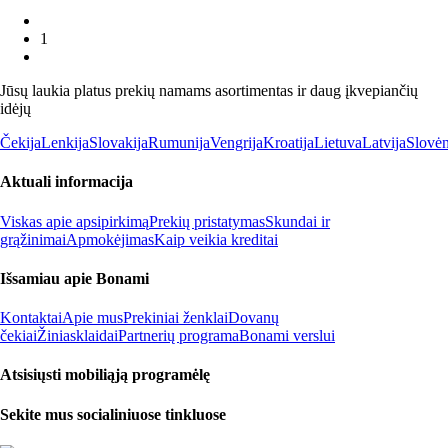
1
Jūsų laukia platus prekių namams asortimentas ir daug įkvepiančių
idėjų
Čekija
Lenkija
Slovakija
Rumunija
Vengrija
Kroatija
Lietuva
Latvija
Slovėn
Aktuali informacija
Viskas apie apsipirkimą
Prekių pristatymas
Skundai ir
grąžinimai
Apmokėjimas
Kaip veikia kreditai
Išsamiau apie Bonami
Kontaktai
Apie mus
Prekiniai ženklai
Dovanų
čekiai
Žiniasklaidai
Partnerių programa
Bonami verslui
Atsisiųsti mobiliąją programėlę
Sekite mus socialiniuose tinkluose