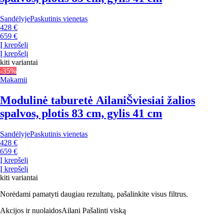
Sandėlyje
Paskutinis vienetas
428 €
659 €
Į krepšelį
Į krepšelį
kiti variantai
-35%
Makamii
Modulinė taburetė Ailani
Šviesiai žalios
spalvos, plotis 83 cm, gylis 41 cm
Sandėlyje
Paskutinis vienetas
428 €
659 €
Į krepšelį
Į krepšelį
kiti variantai
Norėdami pamatyti daugiau rezultatų, pašalinkite visus filtrus.
Akcijos ir nuolaidos
Ailani
Pašalinti viską