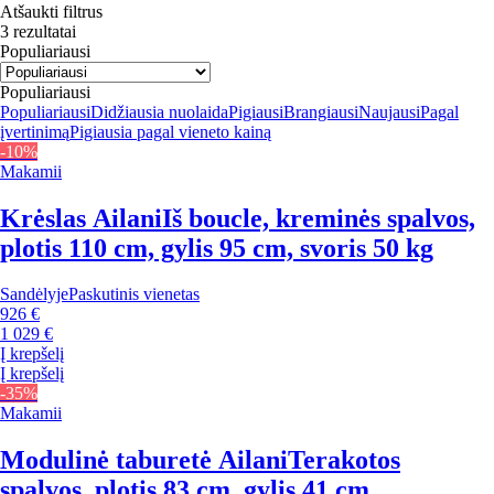
Atšaukti filtrus
3 rezultatai
Populiariausi
Populiariausi
Populiariausi
Didžiausia nuolaida
Pigiausi
Brangiausi
Naujausi
Pagal
įvertinimą
Pigiausia pagal vieneto kainą
-10%
Makamii
Krėslas Ailani
Iš boucle, kreminės spalvos,
plotis 110 cm, gylis 95 cm, svoris 50 kg
Sandėlyje
Paskutinis vienetas
926 €
1 029 €
Į krepšelį
Į krepšelį
-35%
Makamii
Modulinė taburetė Ailani
Terakotos
spalvos, plotis 83 cm, gylis 41 cm