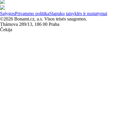
Sąlygos
Privatumo politika
Slapukų taisyklės ir nustatymai
©2026 Bonami.cz, a.s. Visos teisės saugomos.
Thámova 289/13, 186 00 Praha
Čekija