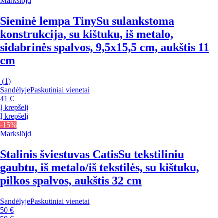
Markslöjd
Sieninė lempa Tiny
Su sulankstoma
konstrukcija, su kištuku, iš metalo,
sidabrinės spalvos, 9,5x15,5 cm, aukštis 11
cm
(
1
)
Sandėlyje
Paskutiniai vienetai
41 €
Į krepšelį
Į krepšelį
-15%
Markslöjd
Stalinis šviestuvas Catis
Su tekstiliniu
gaubtu, iš metalo/iš tekstilės, su kištuku,
pilkos spalvos, aukštis 32 cm
Sandėlyje
Paskutiniai vienetai
50 €