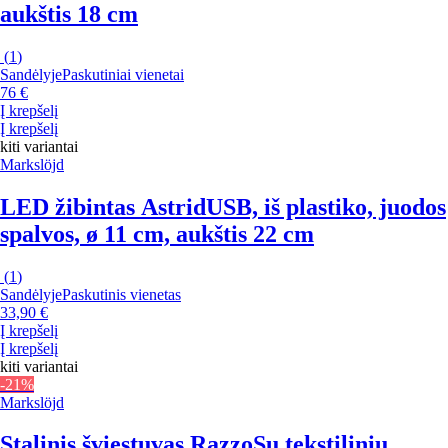
aukštis 18 cm
(
1
)
Sandėlyje
Paskutiniai vienetai
76 €
Į krepšelį
Į krepšelį
kiti variantai
Markslöjd
LED žibintas Astrid
USB, iš plastiko, juodos
spalvos, ø 11 cm, aukštis 22 cm
(
1
)
Sandėlyje
Paskutinis vienetas
33,90 €
Į krepšelį
Į krepšelį
kiti variantai
-21%
Markslöjd
Stalinis šviestuvas Razzo
Su tekstiliniu