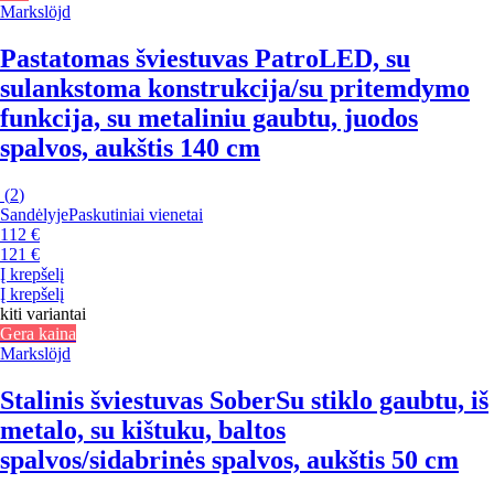
Markslöjd
Pastatomas šviestuvas Patro
LED, su
sulankstoma konstrukcija/su pritemdymo
funkcija, su metaliniu gaubtu, juodos
spalvos, aukštis 140 cm
(
2
)
Sandėlyje
Paskutiniai vienetai
112 €
121 €
Į krepšelį
Į krepšelį
kiti variantai
Gera kaina
Markslöjd
Stalinis šviestuvas Sober
Su stiklo gaubtu, iš
metalo, su kištuku, baltos
spalvos/sidabrinės spalvos, aukštis 50 cm