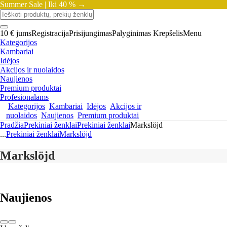
Summer Sale |
Iki 40 % →
10 € jums
Registracija
Prisijungimas
Palyginimas
Krepšelis
Menu
Kategorijos
Kambariai
Idėjos
Akcijos ir nuolaidos
Naujienos
Premium produktai
Profesionalams
Kategorijos
Kambariai
Idėjos
Akcijos ir
nuolaidos
Naujienos
Premium produktai
Pradžia
Prekiniai ženklai
Prekiniai ženklai
Markslöjd
...
Prekiniai ženklai
Markslöjd
Markslöjd
Naujienos