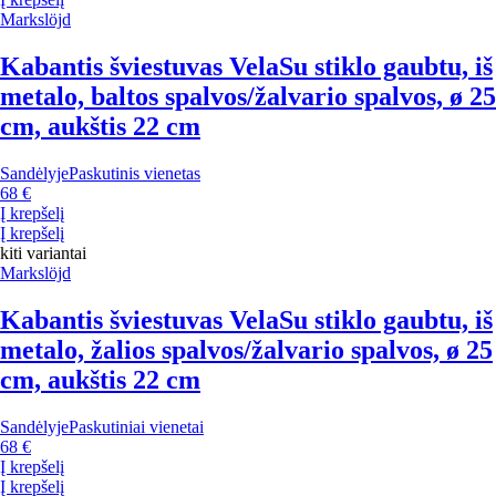
Markslöjd
Kabantis šviestuvas Vela
Su stiklo gaubtu, iš
metalo, baltos spalvos/žalvario spalvos, ø 25
cm, aukštis 22 cm
Sandėlyje
Paskutinis vienetas
68 €
Į krepšelį
Į krepšelį
kiti variantai
Markslöjd
Kabantis šviestuvas Vela
Su stiklo gaubtu, iš
metalo, žalios spalvos/žalvario spalvos, ø 25
cm, aukštis 22 cm
Sandėlyje
Paskutiniai vienetai
68 €
Į krepšelį
Į krepšelį