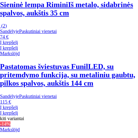
Sieninė lempa Rimini
Iš metalo, sidabrinės
spalvos, aukštis 35 cm
(
2
)
Sandėlyje
Paskutiniai vienetai
74 €
Į krepšelį
Į krepšelį
Markslöjd
Pastatomas šviestuvas Funil
LED, su
pritemdymo funkcija, su metaliniu gaubtu,
pilkos spalvos, aukštis 144 cm
Sandėlyje
Paskutiniai vienetai
115 €
Į krepšelį
Į krepšelį
kiti variantai
-14%
Markslöjd