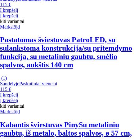
115 €
Į krepšelį
Į krepšelį
kiti variantai
Markslöjd
Pastatomas šviestuvas Patro
LED, su
sulankstoma konstrukcija/su pritemdymo
funkcija, su metaliniu gaubtu, smėlio
spalvos, aukštis 140 cm
(
1
)
Sandėlyje
Paskutiniai vienetai
115 €
Į krepšelį
Į krepšelį
kiti variantai
Markslöjd
Kabantis šviestuvas Piny
Su metaliniu
gaubtu, iš metalo, baltos spalvos, ø 57 cm,