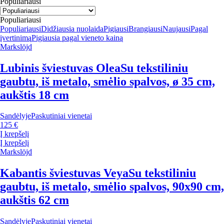
Populiariausi
Populiariausi
Populiariausi
Didžiausia nuolaida
Pigiausi
Brangiausi
Naujausi
Pagal
įvertinimą
Pigiausia pagal vieneto kainą
Markslöjd
Lubinis šviestuvas Olea
Su tekstiliniu
gaubtu, iš metalo, smėlio spalvos, ø 35 cm,
aukštis 18 cm
Sandėlyje
Paskutiniai vienetai
125 €
Į krepšelį
Į krepšelį
Markslöjd
Kabantis šviestuvas Veya
Su tekstiliniu
gaubtu, iš metalo, smėlio spalvos, 90x90 cm,
aukštis 62 cm
Sandėlyje
Paskutiniai vienetai