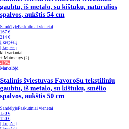
gaubtu, iš metalo, su kištuku, natūralios
spalvos, aukštis 54 cm
Sandėlyje
Paskutiniai vienetai
167 €
214 €
Į krepšelį
Į krepšelį
kiti variantai
+ Matmenys (2)
-13%
Markslöjd
Stalinis šviestuvas Favoro
Su tekstiliniu
gaubtu, iš metalo, su kištuku, smėlio
spalvos, aukštis 50 cm
Sandėlyje
Paskutiniai vienetai
130 €
150 €
Į krepšelį
Į krepšelį