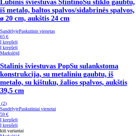
Lubinis šviestuvas Stintino
Su stiklo gaubtu,
iš metalo, baltos spalvos/sidabrinės spalvos,
ø 20 cm, aukštis 24 cm
Sandėlyje
Paskutinis vienetas
65 €
Į krepšelį
Į krepšelį
Markslöjd
Stalinis šviestuvas Pop
Su sulankstoma
konstrukcija, su metaliniu gaubtu, iš
metalo, su kištuku, žalios spalvos, aukštis
39,5 cm
(
2
)
Sandėlyje
Paskutiniai vienetai
59 €
Į krepšelį
Į krepšelį
kiti variantai