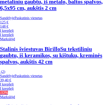
metaliniu gaubtu, iš metalo, baltos spalvos,
6,5x95 cm, aukštis 2 cm
Sandėlyje
Paskutinis vienetas
125 €
148 €
Į krepšelį
Į krepšelį
Markslöjd
Stalinis šviestuvas Birillo
Su tekstiliniu
gaubtu, iš keramikos, su kištuku, kreminės
spalvos, aukštis 42 cm
(
2
)
Sandėlyje
Paskutinis vienetas
39,40 €
Į krepšelį
Į krepšelį
-12%
Markslöjd