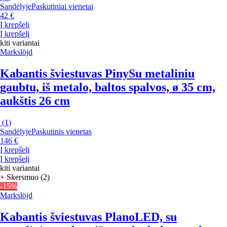
Sandėlyje
Paskutiniai vienetai
42 €
Į krepšelį
Į krepšelį
kiti variantai
Markslöjd
Kabantis šviestuvas Piny
Su metaliniu
gaubtu, iš metalo, baltos spalvos, ø 35 cm,
aukštis 26 cm
(
1
)
Sandėlyje
Paskutinis vienetas
146 €
Į krepšelį
Į krepšelį
kiti variantai
+ Skersmuo (2)
-15%
Markslöjd
Kabantis šviestuvas Plano
LED, su