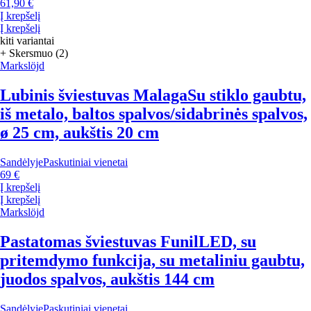
61,90 €
Į krepšelį
Į krepšelį
kiti variantai
+ Skersmuo (2)
Markslöjd
Lubinis šviestuvas Malaga
Su stiklo gaubtu,
iš metalo, baltos spalvos/sidabrinės spalvos,
ø 25 cm, aukštis 20 cm
Sandėlyje
Paskutiniai vienetai
69 €
Į krepšelį
Į krepšelį
Markslöjd
Pastatomas šviestuvas Funil
LED, su
pritemdymo funkcija, su metaliniu gaubtu,
juodos spalvos, aukštis 144 cm
Sandėlyje
Paskutiniai vienetai