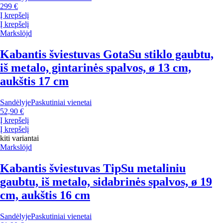
299 €
Į krepšelį
Į krepšelį
Markslöjd
Kabantis šviestuvas Gota
Su stiklo gaubtu,
iš metalo, gintarinės spalvos, ø 13 cm,
aukštis 17 cm
Sandėlyje
Paskutiniai vienetai
52,90 €
Į krepšelį
Į krepšelį
kiti variantai
Markslöjd
Kabantis šviestuvas Tip
Su metaliniu
gaubtu, iš metalo, sidabrinės spalvos, ø 19
cm, aukštis 16 cm
Sandėlyje
Paskutiniai vienetai