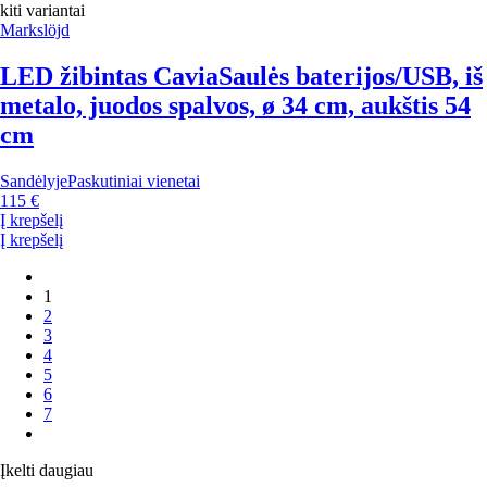
kiti variantai
Markslöjd
LED žibintas Cavia
Saulės baterijos/USB, iš
metalo, juodos spalvos, ø 34 cm, aukštis 54
cm
Sandėlyje
Paskutiniai vienetai
115 €
Į krepšelį
Į krepšelį
1
2
3
4
5
6
7
Įkelti daugiau