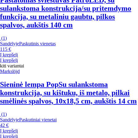
sulankstoma konstrukcija/su pritemdymo
funkcija, su metaliniu gaubtu, pilkos
spalvos, aukštis 140 cm
(
1
)
Sandėlyje
Paskutinis vienetas
115 €
Į krepšelį
Į krepšelį
kiti variantai
Markslöjd
Sieninė lempa Pop
Su sulankstoma
konstrukcija, su kištuku, iš metalo, pilkai
smėlinės spalvos, 10x18,5 cm, aukštis 14 cm
(
1
)
Sandėlyje
Paskutiniai vienetai
42 €
Į krepšelį
Į krepšelį