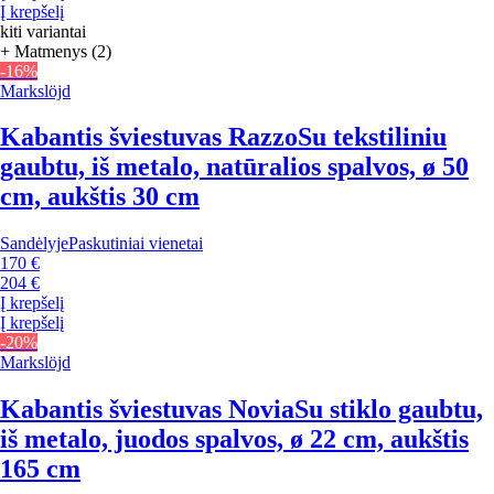
Į krepšelį
kiti variantai
+ Matmenys (2)
-16%
Markslöjd
Kabantis šviestuvas Razzo
Su tekstiliniu
gaubtu, iš metalo, natūralios spalvos, ø 50
cm, aukštis 30 cm
Sandėlyje
Paskutiniai vienetai
170 €
204 €
Į krepšelį
Į krepšelį
-20%
Markslöjd
Kabantis šviestuvas Novia
Su stiklo gaubtu,
iš metalo, juodos spalvos, ø 22 cm, aukštis
165 cm