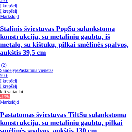
59 €
Į krepšelį
Į krepšelį
Markslöjd
Stalinis šviestuvas Pop
Su sulankstoma
konstrukcija, su metaliniu gaubtu, iš
metalo, su kištuku, pilkai smėlinės spalvos,
aukštis 39,5 cm
(
2
)
Sandėlyje
Paskutinis vienetas
59 €
Į krepšelį
Į krepšelį
kiti variantai
-19%
Markslöjd
Pastatomas šviestuvas Tilt
Su sulankstoma
konstrukcija, su metaliniu gaubtu, pilkai
smėlinės spalvos, aukštis 130 cm