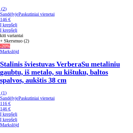
(
2
)
Sandėlyje
Paskutiniai vienetai
146 €
Į krepšelį
Į krepšelį
kiti variantai
+ Skersmuo (2)
-20%
Markslöjd
Stalinis šviestuvas Verbera
Su metaliniu
gaubtu, iš metalo, su kištuku, baltos
spalvos, aukštis 38 cm
(
1
)
Sandėlyje
Paskutiniai vienetai
116 €
146 €
Į krepšelį
Į krepšelį
Markslöjd