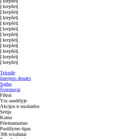
Į krepšelį
Į krepšelį
Į krepšelį
Į krepšelį
Į krepšelį
Į krepšelį
Į krepšelį
Į krepšelį
Į krepšelį
Į krepšelį
Į krepšelį
Į krepšelį
Tekstilė
Interjero detalės
Sodas
Šviestuvai
Filtrai
Yra sandėlyje
Akcijos ir nuolaidos
Serija
Kaina
Prieinamumas
Pasiūlymo tipas
306 rezultatai