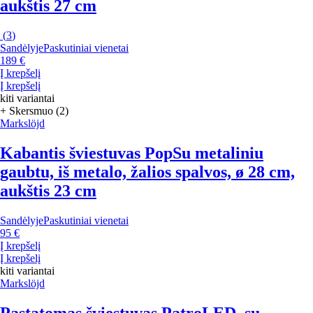
aukštis 27 cm
(
3
)
Sandėlyje
Paskutiniai vienetai
189 €
Į krepšelį
Į krepšelį
kiti variantai
+ Skersmuo (2)
Markslöjd
Kabantis šviestuvas Pop
Su metaliniu
gaubtu, iš metalo, žalios spalvos, ø 28 cm,
aukštis 23 cm
Sandėlyje
Paskutiniai vienetai
95 €
Į krepšelį
Į krepšelį
kiti variantai
Markslöjd
Pastatomas šviestuvas Patro
LED, su