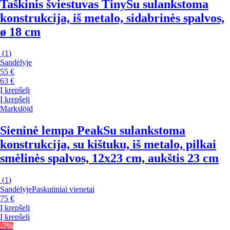
Taškinis šviestuvas Tiny
Su sulankstoma
konstrukcija, iš metalo, sidabrinės spalvos,
ø 18 cm
(
1
)
Sandėlyje
55 €
63 €
Į krepšelį
Į krepšelį
Markslöjd
Sieninė lempa Peak
Su sulankstoma
konstrukcija, su kištuku, iš metalo, pilkai
smėlinės spalvos, 12x23 cm, aukštis 23 cm
(
1
)
Sandėlyje
Paskutiniai vienetai
75 €
Į krepšelį
Į krepšelį
-7%