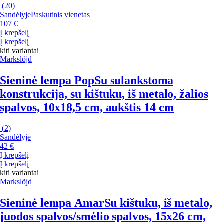
(
20
)
Sandėlyje
Paskutinis vienetas
107 €
Į krepšelį
Į krepšelį
kiti variantai
Markslöjd
Sieninė lempa Pop
Su sulankstoma
konstrukcija, su kištuku, iš metalo, žalios
spalvos, 10x18,5 cm, aukštis 14 cm
(
2
)
Sandėlyje
42 €
Į krepšelį
Į krepšelį
kiti variantai
Markslöjd
Sieninė lempa Amar
Su kištuku, iš metalo,
juodos spalvos/smėlio spalvos, 15x26 cm,