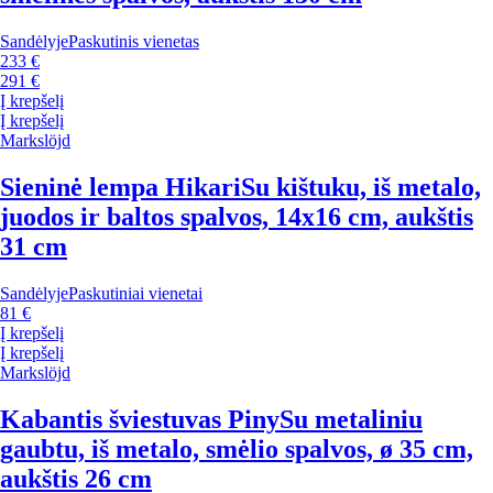
Sandėlyje
Paskutinis vienetas
233 €
291 €
Į krepšelį
Į krepšelį
Markslöjd
Sieninė lempa Hikari
Su kištuku, iš metalo,
juodos ir baltos spalvos, 14x16 cm, aukštis
31 cm
Sandėlyje
Paskutiniai vienetai
81 €
Į krepšelį
Į krepšelį
Markslöjd
Kabantis šviestuvas Piny
Su metaliniu
gaubtu, iš metalo, smėlio spalvos, ø 35 cm,
aukštis 26 cm