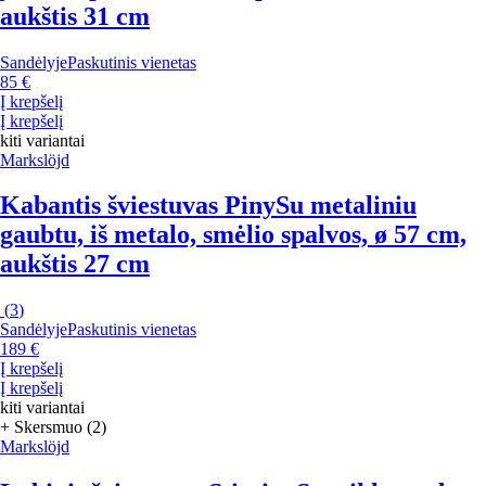
aukštis 31 cm
Sandėlyje
Paskutinis vienetas
85 €
Į krepšelį
Į krepšelį
kiti variantai
Markslöjd
Kabantis šviestuvas Piny
Su metaliniu
gaubtu, iš metalo, smėlio spalvos, ø 57 cm,
aukštis 27 cm
(
3
)
Sandėlyje
Paskutinis vienetas
189 €
Į krepšelį
Į krepšelį
kiti variantai
+ Skersmuo (2)
Markslöjd