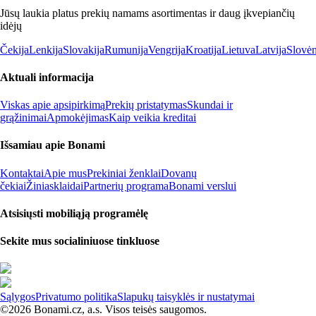
Jūsų laukia platus prekių namams asortimentas ir daug įkvepiančių
idėjų
Čekija
Lenkija
Slovakija
Rumunija
Vengrija
Kroatija
Lietuva
Latvija
Slovėn
Aktuali informacija
Viskas apie apsipirkimą
Prekių pristatymas
Skundai ir
grąžinimai
Apmokėjimas
Kaip veikia kreditai
Išsamiau apie Bonami
Kontaktai
Apie mus
Prekiniai ženklai
Dovanų
čekiai
Žiniasklaidai
Partnerių programa
Bonami verslui
Atsisiųsti mobiliąją programėlę
Sekite mus socialiniuose tinkluose
Sąlygos
Privatumo politika
Slapukų taisyklės ir nustatymai
©2026 Bonami.cz, a.s. Visos teisės saugomos.