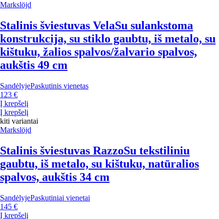
Markslöjd
Stalinis šviestuvas Vela
Su sulankstoma
konstrukcija, su stiklo gaubtu, iš metalo, su
kištuku, žalios spalvos/žalvario spalvos,
aukštis 49 cm
Sandėlyje
Paskutinis vienetas
123 €
Į krepšelį
Į krepšelį
kiti variantai
Markslöjd
Stalinis šviestuvas Razzo
Su tekstiliniu
gaubtu, iš metalo, su kištuku, natūralios
spalvos, aukštis 34 cm
Sandėlyje
Paskutiniai vienetai
145 €
Į krepšelį