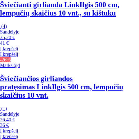
Šviečianti girlianda Link
Ilgis 500 cm,
lempučių skaičius 10 vnt., su kištuku
(
4
)
Sandėlyje
35,20 €
41 €
Į krepšelį
Į krepšelį
-26%
Markslöjd
Šviečiančios girliandos
pratęsimas Link
Ilgis 500 cm, lempučių
skaičius 10 vnt.
(
1
)
Sandėlyje
26,40 €
36 €
Į krepšelį
Į krepšelį