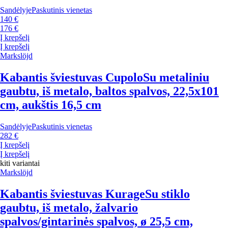
Sandėlyje
Paskutinis vienetas
140 €
176 €
Į krepšelį
Į krepšelį
Markslöjd
Kabantis šviestuvas Cupolo
Su metaliniu
gaubtu, iš metalo, baltos spalvos, 22,5x101
cm, aukštis 16,5 cm
Sandėlyje
Paskutinis vienetas
282 €
Į krepšelį
Į krepšelį
kiti variantai
Markslöjd
Kabantis šviestuvas Kurage
Su stiklo
gaubtu, iš metalo, žalvario
spalvos/gintarinės spalvos, ø 25,5 cm,