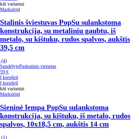
kiti variantai
Markslöjd
Stalinis šviestuvas Pop
Su sulankstoma
konstrukcija, su metaliniu gaubtu, iš
metalo, su kištuku, rudos spalvos, aukštis
39,5 cm
(
4
)
Sandėlyje
Paskutinis vienetas
59 €
Į krepšelį
Į krepšelį
kiti variantai
Markslöjd
Sieninė lempa Pop
Su sulankstoma
konstrukcija, su kištuku, iš metalo, rudos
spalvos, 10x18,5 cm, aukštis 14 cm
(
1
)