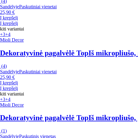
(
4
)
Sandėlyje
Paskutiniai vienetai
25,90 €
Į krepšelį
Į krepšelį
kiti variantai
+3
+4
Mioli Decor
Dekoratyvinė pagalvėlė Top
Iš mikropliušo,
(
4
)
Sandėlyje
Paskutiniai vienetai
25,90 €
Į krepšelį
Į krepšelį
kiti variantai
+3
+4
Mioli Decor
Dekoratyvinė pagalvėlė Top
Iš mikropliušo,
(
1
)
Sandėlyje
Paskutinis vienetas