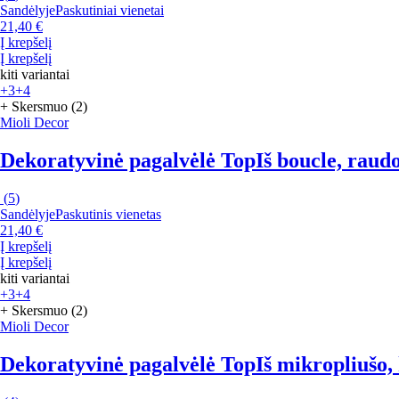
Sandėlyje
Paskutiniai vienetai
21,40 €
Į krepšelį
Į krepšelį
kiti variantai
+3
+4
+ Skersmuo (2)
Mioli Decor
Dekoratyvinė pagalvėlė Top
Iš boucle, raud
(
5
)
Sandėlyje
Paskutinis vienetas
21,40 €
Į krepšelį
Į krepšelį
kiti variantai
+3
+4
+ Skersmuo (2)
Mioli Decor
Dekoratyvinė pagalvėlė Top
Iš mikropliušo,