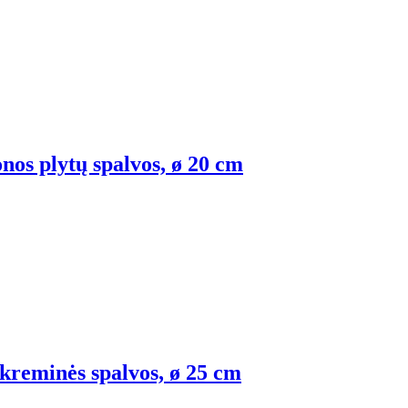
onos plytų spalvos, ø 20 cm
 kreminės spalvos, ø 25 cm