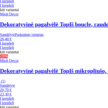
Į krepšelį
Į krepšelį
kiti variantai
Mioli Decor
Dekoratyvinė pagalvėlė Top
Iš boucle, raud
Sandėlyje
Paskutinis vienetas
26,40 €
Į krepšelį
Į krepšelį
kiti variantai
-11%
Mioli Decor
Dekoratyvinė pagalvėlė Top
Iš mikropliušo, 
(
1
)
Sandėlyje
20,70 €
23,30 €
Į krepšelį
Į krepšelį
kiti variantai