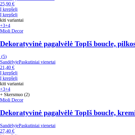
25,90 €
Į krepšelį
Į krepšelį
kiti variantai
+3
+4
Mioli Decor
Dekoratyvinė pagalvėlė Top
Iš boucle, pilko
(
5
)
Sandėlyje
Paskutiniai vienetai
21,40 €
Į krepšelį
Į krepšelį
kiti variantai
+3
+4
+ Skersmuo (2)
Mioli Decor
Dekoratyvinė pagalvėlė Top
Iš boucle, krem
Sandėlyje
Paskutiniai vienetai
27,40 €