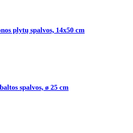
onos plytų spalvos, 14x50 cm
baltos spalvos, ø 25 cm