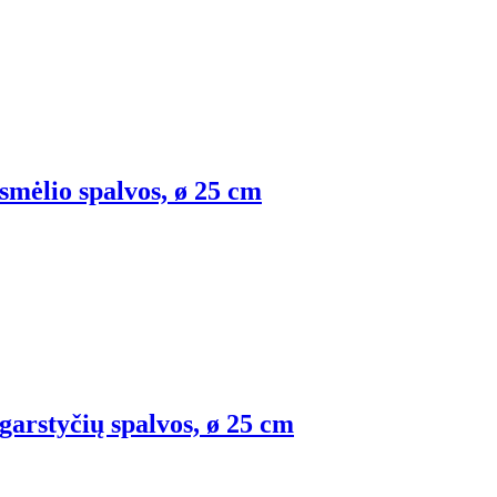
 smėlio spalvos, ø 25 cm
 garstyčių spalvos, ø 25 cm