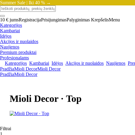
Summer Sale |
Iki 40 % →
10 € jums
Registracija
Prisijungimas
Palyginimas
Krepšelis
Menu
Kategorijos
Kambariai
Idėjos
Akcijos ir nuolaidos
Naujienos
Premium produktai
Profesionalams
Kategorijos
Kambariai
Idėjos
Akcijos ir nuolaidos
Naujienos
Pre
Pradžia
Mioli Decor
Mioli Decor
Pradžia
Mioli Decor
Mioli Decor · Top
Filtrai
1