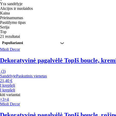
Yra sandėlyje
Akcijos ir nuolaidos
Kaina
Prieinamumas
Pasiūlymo tipas
Serija
Top
21 rezultatai
Populiariausi
Mioli Decor
Dekoratyvinė pagalvėlė Top
Iš boucle, krem
(
3
)
Sandėlyje
Paskutinis vienetas
21,40 €
Į krepšelį
Į krepšelį
kiti variantai
+3
+4
Mioli Decor
Dekoratyvinė pagalvėlė Top
Iš boucle, roži