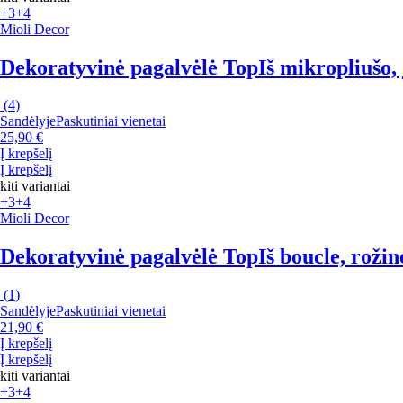
+3
+4
Mioli Decor
Dekoratyvinė pagalvėlė Top
Iš mikropliušo,
(
4
)
Sandėlyje
Paskutiniai vienetai
25,90 €
Į krepšelį
Į krepšelį
kiti variantai
+3
+4
Mioli Decor
Dekoratyvinė pagalvėlė Top
Iš boucle, rožin
(
1
)
Sandėlyje
Paskutiniai vienetai
21,90 €
Į krepšelį
Į krepšelį
kiti variantai
+3
+4