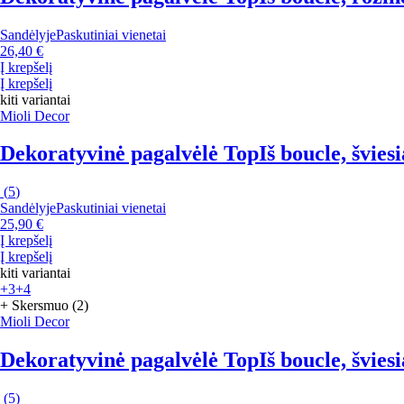
Sandėlyje
Paskutiniai vienetai
26,40 €
Į krepšelį
Į krepšelį
kiti variantai
Mioli Decor
Dekoratyvinė pagalvėlė Top
Iš boucle, švies
(
5
)
Sandėlyje
Paskutiniai vienetai
25,90 €
Į krepšelį
Į krepšelį
kiti variantai
+3
+4
+ Skersmuo (2)
Mioli Decor
Dekoratyvinė pagalvėlė Top
Iš boucle, švies
(
5
)