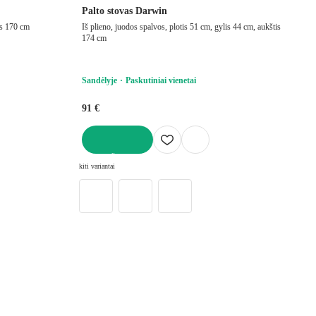
Palto stovas Darwin
is 170 cm
Iš plieno, juodos spalvos, plotis 51 cm, gylis 44 cm, aukštis
174 cm
Sandėlyje
Paskutiniai vienetai
91 €
Į KREPŠELĮ
kiti variantai