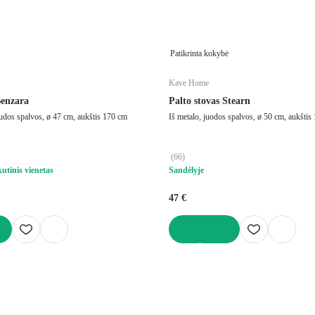
Patikrinta kokybė
Kave Home
Benzara
Palto stovas Stearn
rudos spalvos, ø 47 cm, aukštis 170 cm
Iš metalo, juodos spalvos, ø 50 cm, aukštis
(
66
)
utinis vienetas
Sandėlyje
47 €
Į KREPŠELĮ