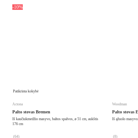
-10%
Patikrinta kokybė
Actona
Woodman
Palto stovas Bremen
Palto stovas 
Iš kaučiukmedžio masyvo, baltos spalvos, ø 51 cm, aukštis
Iš ąžuolo masyvo,
176 cm
(
64
)
(
8
)