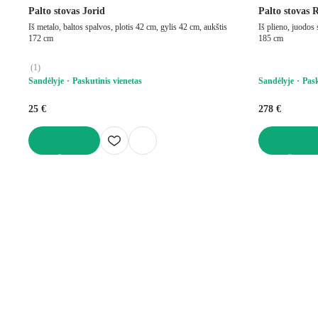
Palto stovas Jorid
Palto stovas
Iš metalo, baltos spalvos, plotis 42 cm, gylis 42 cm, aukštis
Iš plieno, juodos 
172 cm
185 cm
(
1
)
Sandėlyje
Paskutinis vienetas
Sandėlyje
Pask
25 €
278 €
Į KREPŠELĮ
Į KREPŠELĮ