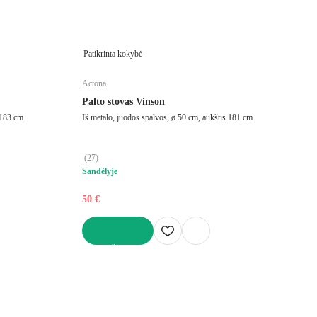
Patikrinta kokybė
Actona
Palto stovas Vinson
 183 cm
Iš metalo, juodos spalvos, ø 50 cm, aukštis 181 cm
(
27
)
Sandėlyje
50 €
Į KREPŠELĮ