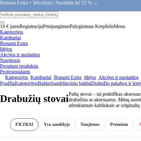
Bonami Extra × Micadoni |
Nuolaida iki 25 % →
10 € jums
Registracija
Prisijungimas
Palyginimas
Krepšelis
Menu
Kategorijos
Kambariai
Bonami Extra
Idėjos
Akcijos ir nuolaidos
Naujienos
Premium produktai
Profesionalams
Kategorijos
Kambariai
Bonami Extra
Idėjos
Akcijos ir nuolaidos
Pradžia
Kategorijos
Baldai
Sandėliavimo baldai
Drabužių pakabos ir lent
Paltų stovai – tai praktiškas aksesuara
Drabužių stovai
drabužius ar aksesuarus. Mūsų asortim
atlenkiamais kabliukais ar originali
FILTRAI
Yra sandėlyje
Naujienos
Premium
A