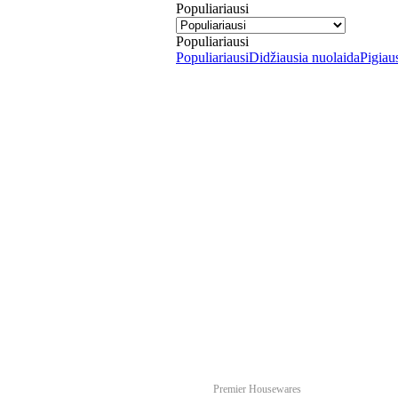
Populiariausi
Populiariausi
Populiariausi
Didžiausia nuolaida
Pigiau
Premier Housewares