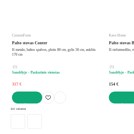
CustomForm
Kave Home
Palto stovas Conter
Palto stovas 
Iš metalo, baltos spalvos, plotis 80 cm, gylis 50 cm, aukštis
Iš riešutmedžio, 
170 cm
(
1
)
(
1
)
Sandėlyje
Paskutinis vienetas
Sandėlyje
Pask
317 €
154 €
Į KREPŠELĮ
Į KREPŠELĮ
kiti variantai