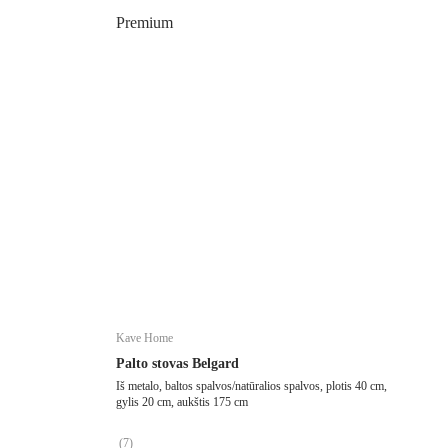
Premium
Kave Home
Palto stovas Belgard
Iš metalo, baltos spalvos/natūralios spalvos, plotis 40 cm,
gylis 20 cm, aukštis 175 cm
(
7
)