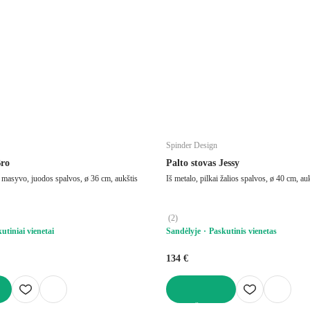
Spinder Design
Bro
Palto stovas Jessy
 masyvo, juodos spalvos, ø 36 cm, aukštis
Iš metalo, pilkai žalios spalvos, ø 40 cm, a
(
2
)
utiniai vienetai
Sandėlyje
Paskutinis vienetas
134 €
Į KREPŠELĮ