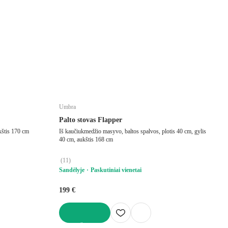
Umbra
Palto stovas Flapper
ukštis 170 cm
Iš kaučiukmedžio masyvo, baltos spalvos, plotis 40 cm, gylis
40 cm, aukštis 168 cm
(
11
)
Sandėlyje
Paskutiniai vienetai
199 €
Į KREPŠELĮ