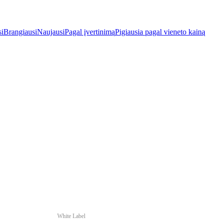
si
Brangiausi
Naujausi
Pagal įvertinimą
Pigiausia pagal vieneto kainą
White Label