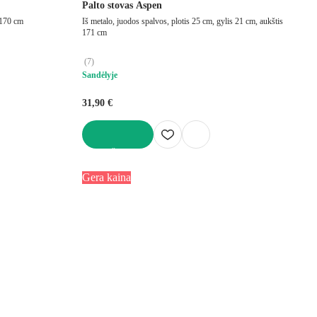
Palto stovas Aspen
 170 cm
Iš metalo, juodos spalvos, plotis 25 cm, gylis 21 cm, aukštis
171 cm
(
7
)
Sandėlyje
31,90 €
Į KREPŠELĮ
Gera kaina