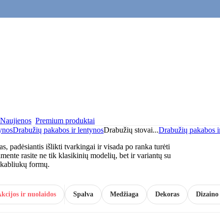
Naujienos
Premium produktai
ynos
Drabužių pakabos ir lentynos
Drabužių stovai
...
Drabužių pakabos i
s, padėsiantis išlikti tvarkingai ir visada po ranka turėti
ente rasite ne tik klasikinių modelių, bet ir variantų su
ų kabliukų formų.
kcijos ir nuolaidos
Spalva
Medžiaga
Dekoras
Dizaino 