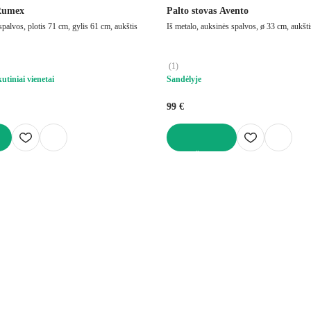
 Rumex
Palto stovas Avento
spalvos, plotis 71 cm, gylis 61 cm, aukštis
Iš metalo, auksinės spalvos, ø 33 cm, aukšt
(
1
)
utiniai vienetai
Sandėlyje
99 €
Į KREPŠELĮ