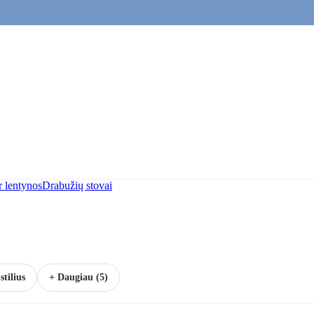
r lentynos
Drabužių stovai
stilius
+ Daugiau (5)