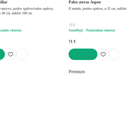
illar
Palto stovas Aspen
 masyvo, juodos spalvos/rudos spalvos,
Iš metalo, juodos spalvos, ø 32 cm, aukštis
is 40 cm, aukštis 168 cm
(
11
)
utinis vienetas
Sandėlyje
Paskutiniai vienetai
71 €
Į KREPŠELĮ
Premium