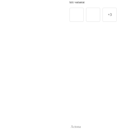
kiti variantai
+3
Actona