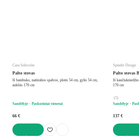
Casa Selección
Spinder Design
Palto stovas
Palto stovas 
Iš bambuko, natūralios spalvos, plotis 54 cm, gylis 54 cm,
Iš kaučiukmedžio
aukštis 170 cm
170 cm
(
5
)
Sandėlyje
Paskutiniai vienetai
Sandėlyje
Pask
66 €
137 €
Į KREPŠELĮ
Į KREPŠELĮ