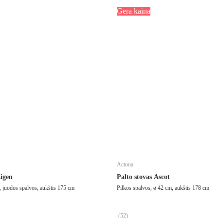
Gera kaina
Actona
Eigen
Palto stovas Ascot
 juodos spalvos, aukštis 175 cm
Pilkos spalvos, ø 42 cm, aukštis 178 cm
(
52
)