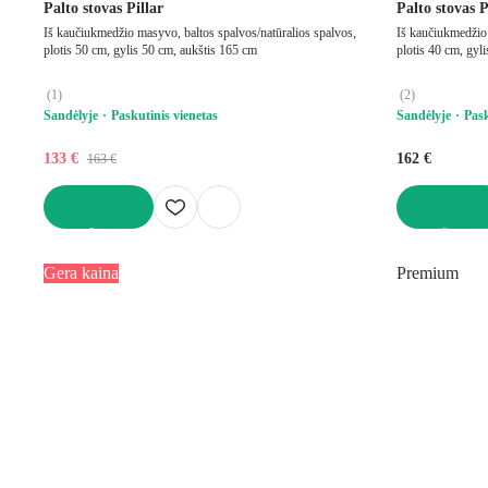
Palto stovas Pillar
Palto stovas P
Iš kaučiukmedžio masyvo, baltos spalvos/natūralios spalvos,
Iš kaučiukmedžio
plotis 50 cm, gylis 50 cm, aukštis 165 cm
plotis 40 cm, gyl
(
1
)
(
2
)
Sandėlyje
Paskutinis vienetas
Sandėlyje
Pask
133 €
162 €
163 €
Į KREPŠELĮ
Į KREPŠELĮ
Gera kaina
Premium