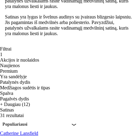
patalynės užvalkalams rasite vadinamąjį medvilninį satiną, kuris
yra malonus liesti ir jaukus.
Satinas yra lygus ir švelnus audinys su įvairaus blizgesio laipsniu.
Jis pagamintas iš medvilnės arba poliesterio. Pavyzdžiui,
patalynės užvalkalams rasite vadinamąjį medvilninį satiną, kuris
yra malonus liesti ir jaukus.
Filtrai
1
Akcijos ir nuolaidos
Naujienos
Premium
Yra sandėlyje
Patalynės dydis
Medžiagos sudėtis ir tipas
Spalva
Pagalvės dydis
+ Daugiau (12)
Satinas
31 rezultatai
Populiariausi
Catherine Lansfield