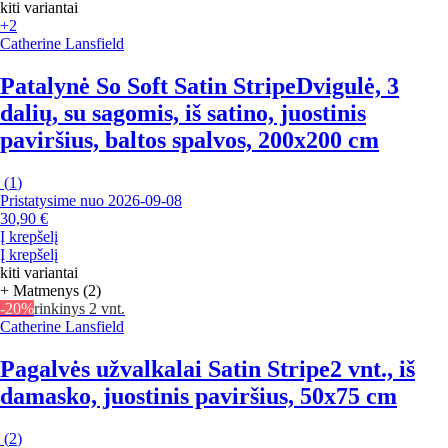
kiti variantai
+2
Catherine Lansfield
Patalynė So Soft Satin Stripe
Dvigulė, 3
dalių, su sagomis, iš satino, juostinis
paviršius, baltos spalvos, 200x200 cm
(
1
)
Pristatysime nuo 2026‑09‑08
30,90 €
Į krepšelį
Į krepšelį
kiti variantai
+ Matmenys (2)
-20%
rinkinys 2 vnt.
Catherine Lansfield
Pagalvės užvalkalai Satin Stripe
2 vnt., iš
damasko, juostinis paviršius, 50x75 cm
(
2
)