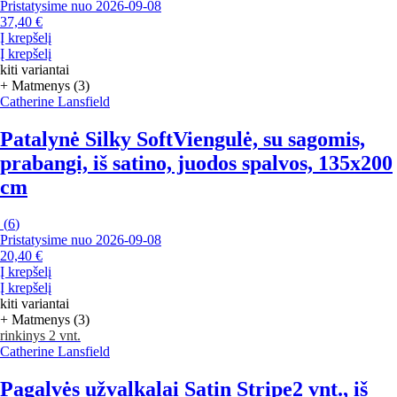
Pristatysime nuo 2026‑09‑08
37,40 €
Į krepšelį
Į krepšelį
kiti variantai
+ Matmenys (3)
Catherine Lansfield
Patalynė Silky Soft
Viengulė, su sagomis,
prabangi, iš satino, juodos spalvos, 135x200
cm
(
6
)
Pristatysime nuo 2026‑09‑08
20,40 €
Į krepšelį
Į krepšelį
kiti variantai
+ Matmenys (3)
rinkinys 2 vnt.
Catherine Lansfield
Pagalvės užvalkalai Satin Stripe
2 vnt., iš