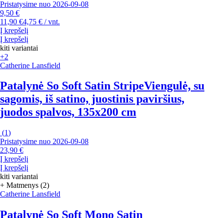
Pristatysime nuo 2026‑09‑08
9,50 €
11,90 €
4,75 € / vnt.
Į krepšelį
Į krepšelį
kiti variantai
+2
Catherine Lansfield
Patalynė So Soft Satin Stripe
Viengulė, su
sagomis, iš satino, juostinis paviršius,
juodos spalvos, 135x200 cm
(
1
)
Pristatysime nuo 2026‑09‑08
23,90 €
Į krepšelį
Į krepšelį
kiti variantai
+ Matmenys (2)
Catherine Lansfield
Patalynė So Soft Mono Satin