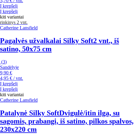
5,70 € / vnt.
Į krepšelį
Į krepšelį
kiti variantai
rinkinys 2 vnt.
Catherine Lansfield
Pagalvės užvalkalai Silky Soft
2 vnt., iš
satino, 50x75 cm
(
3
)
Sandėlyje
9,90 €
4,95 € / vnt.
Į krepšelį
Į krepšelį
kiti variantai
Catherine Lansfield
Patalynė Silky Soft
Dvigulė/itin ilga, su
sagomis, prabangi, iš satino, pilkos spalvos,
230x220 cm