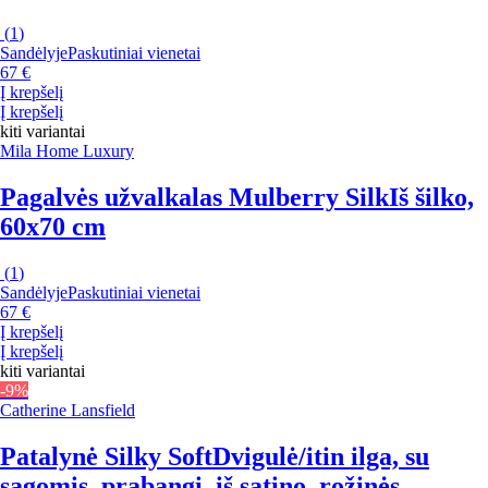
(
1
)
Sandėlyje
Paskutiniai vienetai
67 €
Į krepšelį
Į krepšelį
kiti variantai
Mila Home Luxury
Pagalvės užvalkalas Mulberry Silk
Iš šilko,
60x70 cm
(
1
)
Sandėlyje
Paskutiniai vienetai
67 €
Į krepšelį
Į krepšelį
kiti variantai
-9%
Catherine Lansfield
Patalynė Silky Soft
Dvigulė/itin ilga, su
sagomis, prabangi, iš satino, rožinės