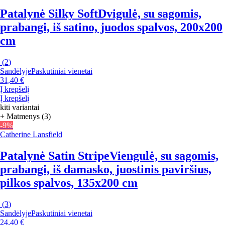
Patalynė Silky Soft
Dvigulė, su sagomis,
prabangi, iš satino, juodos spalvos, 200x200
cm
(
2
)
Sandėlyje
Paskutiniai vienetai
31,40 €
Į krepšelį
Į krepšelį
kiti variantai
+ Matmenys (3)
-9%
Catherine Lansfield
Patalynė Satin Stripe
Viengulė, su sagomis,
prabangi, iš damasko, juostinis paviršius,
pilkos spalvos, 135x200 cm
(
3
)
Sandėlyje
Paskutiniai vienetai
24,40 €