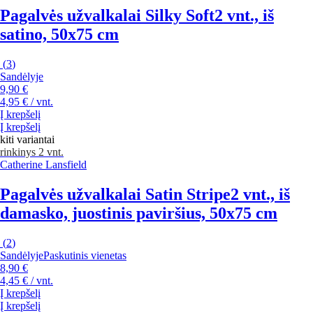
Pagalvės užvalkalai Silky Soft
2 vnt., iš
satino, 50x75 cm
(
3
)
Sandėlyje
9,90 €
4,95 € / vnt.
Į krepšelį
Į krepšelį
kiti variantai
rinkinys 2 vnt.
Catherine Lansfield
Pagalvės užvalkalai Satin Stripe
2 vnt., iš
damasko, juostinis paviršius, 50x75 cm
(
2
)
Sandėlyje
Paskutinis vienetas
8,90 €
4,45 € / vnt.
Į krepšelį
Į krepšelį