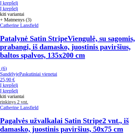
Į krepšelį
Į krepšelį
kiti variantai
+ Matmenys (3)
Catherine Lansfield
Patalynė Satin Stripe
Viengulė, su sagomis,
prabangi, iš damasko, juostinis paviršius,
baltos spalvos, 135x200 cm
(
6
)
Sandėlyje
Paskutiniai vienetai
25,90 €
Į krepšelį
Į krepšelį
kiti variantai
rinkinys 2 vnt.
Catherine Lansfield
Pagalvės užvalkalai Satin Stripe
2 vnt., iš
damasko, juostinis paviršius, 50x75 cm