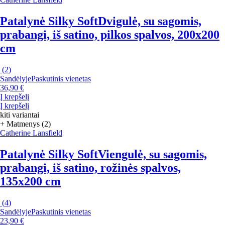
Patalynė Silky Soft
Dvigulė, su sagomis,
prabangi, iš satino, pilkos spalvos, 200x200
cm
(
2
)
Sandėlyje
Paskutinis vienetas
36,90 €
Į krepšelį
Į krepšelį
kiti variantai
+ Matmenys (2)
Catherine Lansfield
Patalynė Silky Soft
Viengulė, su sagomis,
prabangi, iš satino, rožinės spalvos,
135x200 cm
(
4
)
Sandėlyje
Paskutinis vienetas
23,90 €