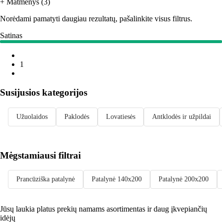
+ Matmenys (3)
Norėdami pamatyti daugiau rezultatų, pašalinkite visus filtrus.
Satinas
1
Susijusios kategorijos
Užuolaidos
Paklodės
Lovatiesės
Antklodės ir užpildai
Mėgstamiausi filtrai
Prancūziška patalynė
Patalynė 140x200
Patalynė 200x200
Jūsų laukia platus prekių namams asortimentas ir daug įkvepiančių
idėjų