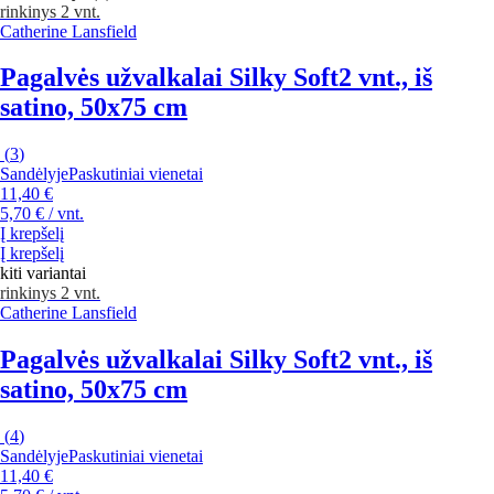
rinkinys 2 vnt.
Catherine Lansfield
Pagalvės užvalkalai Silky Soft
2 vnt., iš
satino, 50x75 cm
(
3
)
Sandėlyje
Paskutiniai vienetai
11,40 €
5,70 € / vnt.
Į krepšelį
Į krepšelį
kiti variantai
rinkinys 2 vnt.
Catherine Lansfield
Pagalvės užvalkalai Silky Soft
2 vnt., iš
satino, 50x75 cm
(
4
)
Sandėlyje
Paskutiniai vienetai
11,40 €