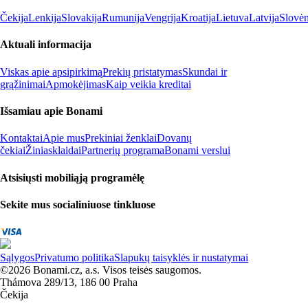
Čekija
Lenkija
Slovakija
Rumunija
Vengrija
Kroatija
Lietuva
Latvija
Slovėn
Aktuali informacija
Viskas apie apsipirkimą
Prekių pristatymas
Skundai ir
grąžinimai
Apmokėjimas
Kaip veikia kreditai
Išsamiau apie Bonami
Kontaktai
Apie mus
Prekiniai ženklai
Dovanų
čekiai
Žiniasklaidai
Partnerių programa
Bonami verslui
Atsisiųsti mobiliąją programėlę
Sekite mus socialiniuose tinkluose
Sąlygos
Privatumo politika
Slapukų taisyklės ir nustatymai
©2026 Bonami.cz, a.s. Visos teisės saugomos.
Thámova 289/13, 186 00 Praha
Čekija