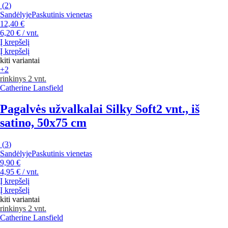
(
2
)
Sandėlyje
Paskutinis vienetas
12,40 €
6,20 € / vnt.
Į krepšelį
Į krepšelį
kiti variantai
+2
rinkinys 2 vnt.
Catherine Lansfield
Pagalvės užvalkalai Silky Soft
2 vnt., iš
satino, 50x75 cm
(
3
)
Sandėlyje
Paskutinis vienetas
9,90 €
4,95 € / vnt.
Į krepšelį
Į krepšelį
kiti variantai
rinkinys 2 vnt.
Catherine Lansfield