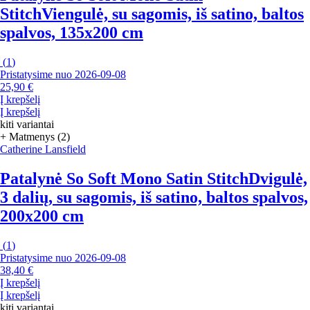
Stitch
Viengulė, su sagomis, iš satino, baltos
spalvos, 135x200 cm
(
1
)
Pristatysime nuo 2026‑09‑08
25,90 €
Į krepšelį
Į krepšelį
kiti variantai
+ Matmenys (2)
Catherine Lansfield
Patalynė So Soft Mono Satin Stitch
Dvigulė,
3 dalių, su sagomis, iš satino, baltos spalvos,
200x200 cm
(
1
)
Pristatysime nuo 2026‑09‑08
38,40 €
Į krepšelį
Į krepšelį
kiti variantai