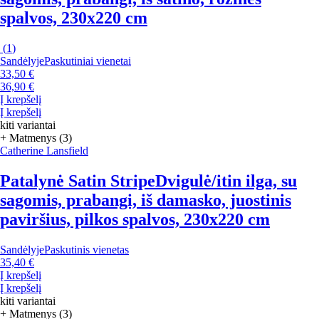
spalvos, 230x220 cm
(
1
)
Sandėlyje
Paskutiniai vienetai
33,50 €
36,90 €
Į krepšelį
Į krepšelį
kiti variantai
+ Matmenys (3)
Catherine Lansfield
Patalynė Satin Stripe
Dvigulė/itin ilga, su
sagomis, prabangi, iš damasko, juostinis
paviršius, pilkos spalvos, 230x220 cm
Sandėlyje
Paskutinis vienetas
35,40 €
Į krepšelį
Į krepšelį
kiti variantai
+ Matmenys (3)