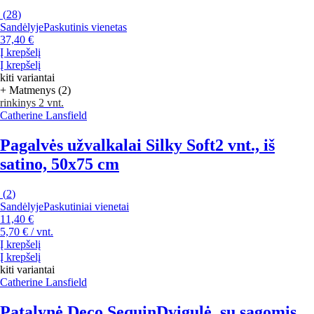
(
28
)
Sandėlyje
Paskutinis vienetas
37,40 €
Į krepšelį
Į krepšelį
kiti variantai
+ Matmenys (2)
rinkinys 2 vnt.
Catherine Lansfield
Pagalvės užvalkalai Silky Soft
2 vnt., iš
satino, 50x75 cm
(
2
)
Sandėlyje
Paskutiniai vienetai
11,40 €
5,70 € / vnt.
Į krepšelį
Į krepšelį
kiti variantai
Catherine Lansfield
Patalynė Deco Sequin
Dvigulė, su sagomis,