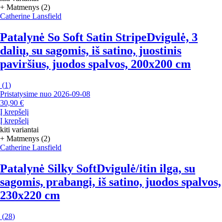
+ Matmenys (2)
Catherine Lansfield
Patalynė So Soft Satin Stripe
Dvigulė, 3
dalių, su sagomis, iš satino, juostinis
paviršius, juodos spalvos, 200x200 cm
(
1
)
Pristatysime nuo 2026‑09‑08
30,90 €
Į krepšelį
Į krepšelį
kiti variantai
+ Matmenys (2)
Catherine Lansfield
Patalynė Silky Soft
Dvigulė/itin ilga, su
sagomis, prabangi, iš satino, juodos spalvos,
230x220 cm
(
28
)