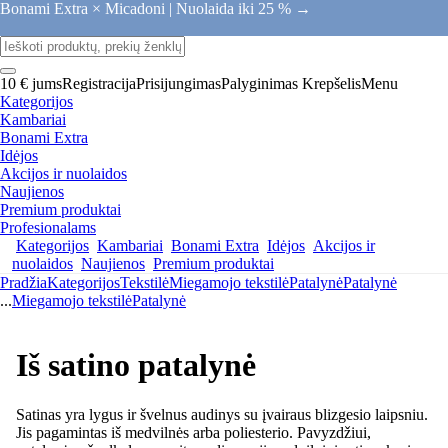
Bonami Extra × Micadoni |
Nuolaida iki 25 % →
10 € jums
Registracija
Prisijungimas
Palyginimas
Krepšelis
Menu
Kategorijos
Kambariai
Bonami Extra
Idėjos
Akcijos ir nuolaidos
Naujienos
Premium produktai
Profesionalams
Kategorijos
Kambariai
Bonami Extra
Idėjos
Akcijos ir
nuolaidos
Naujienos
Premium produktai
Pradžia
Kategorijos
Tekstilė
Miegamojo tekstilė
Patalynė
Patalynė
...
Miegamojo tekstilė
Patalynė
Iš satino patalynė
Satinas yra lygus ir švelnus audinys su įvairaus blizgesio laipsniu.
Jis pagamintas iš medvilnės arba poliesterio. Pavyzdžiui,