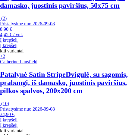
damasko, juostinis paviršius, 50x75 cm
(
2
)
Pristatysime nuo 2026‑09‑08
8,90 €
4,45 € / vnt.
Į krepšelį
Į krepšelį
kiti variantai
+2
Catherine Lansfield
Patalynė Satin Stripe
Dvigulė, su sagomis,
prabangi, iš damasko, juostinis paviršius,
pilkos spalvos, 200x200 cm
(
10
)
Pristatysime nuo 2026‑09‑08
34,90 €
Į krepšelį
Į krepšelį
kiti variantai