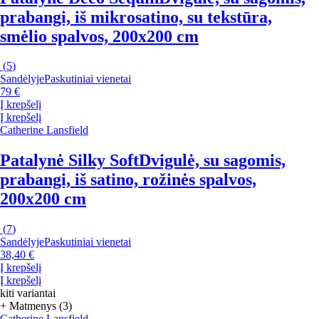
prabangi, iš mikrosatino, su tekstūra,
smėlio spalvos, 200x200 cm
(
5
)
Sandėlyje
Paskutiniai vienetai
79 €
Į krepšelį
Į krepšelį
Catherine Lansfield
Patalynė Silky Soft
Dvigulė, su sagomis,
prabangi, iš satino, rožinės spalvos,
200x200 cm
(
7
)
Sandėlyje
Paskutiniai vienetai
38,40 €
Į krepšelį
Į krepšelį
kiti variantai
+ Matmenys (3)
Catherine Lansfield