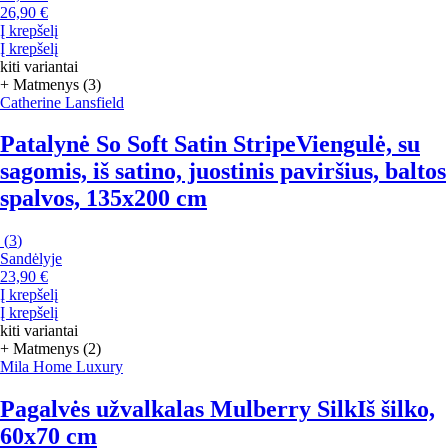
26,90 €
Į krepšelį
Į krepšelį
kiti variantai
+ Matmenys (3)
Catherine Lansfield
Patalynė So Soft Satin Stripe
Viengulė, su
sagomis, iš satino, juostinis paviršius, baltos
spalvos, 135x200 cm
(
3
)
Sandėlyje
23,90 €
Į krepšelį
Į krepšelį
kiti variantai
+ Matmenys (2)
Mila Home Luxury
Pagalvės užvalkalas Mulberry Silk
Iš šilko,
60x70 cm