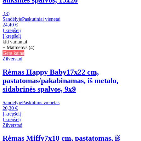
(
3
)
Sandėlyje
Paskutiniai vienetai
24,40 €
Į krepšelį
Į krepšelį
kiti variantai
+ Matmenys (4)
Gera kaina
Zilverstad
Rėmas Happy Baby
17x22 cm,
pastatomas/pakabinamas, iš metalo,
sidabrinės spalvos, 9x9
Sandėlyje
Paskutinis vienetas
20,30 €
Į krepšelį
Į krepšelį
Zilverstad
Rėmas Miffy
7x10 cm, pastatomas, iš