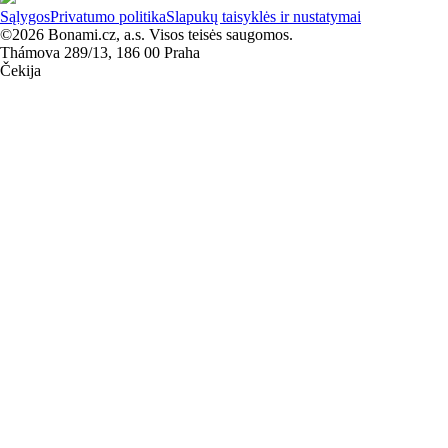
Sąlygos
Privatumo politika
Slapukų taisyklės ir nustatymai
©2026 Bonami.cz, a.s. Visos teisės saugomos.
Thámova 289/13, 186 00 Praha
Čekija