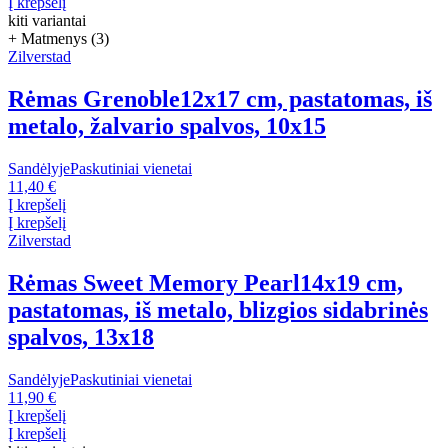
Į krepšelį
kiti variantai
+ Matmenys (3)
Zilverstad
Rėmas Grenoble
12x17 cm, pastatomas, iš
metalo, žalvario spalvos, 10x15
Sandėlyje
Paskutiniai vienetai
11,40 €
Į krepšelį
Į krepšelį
Zilverstad
Rėmas Sweet Memory Pearl
14x19 cm,
pastatomas, iš metalo, blizgios sidabrinės
spalvos, 13x18
Sandėlyje
Paskutiniai vienetai
11,90 €
Į krepšelį
Į krepšelį