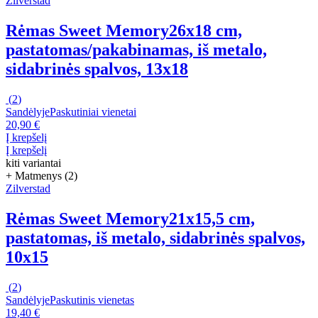
Zilverstad
Rėmas Sweet Memory
26x18 cm,
pastatomas/pakabinamas, iš metalo,
sidabrinės spalvos, 13x18
(
2
)
Sandėlyje
Paskutiniai vienetai
20,90 €
Į krepšelį
Į krepšelį
kiti variantai
+ Matmenys (2)
Zilverstad
Rėmas Sweet Memory
21x15,5 cm,
pastatomas, iš metalo, sidabrinės spalvos,
10x15
(
2
)
Sandėlyje
Paskutinis vienetas
19,40 €