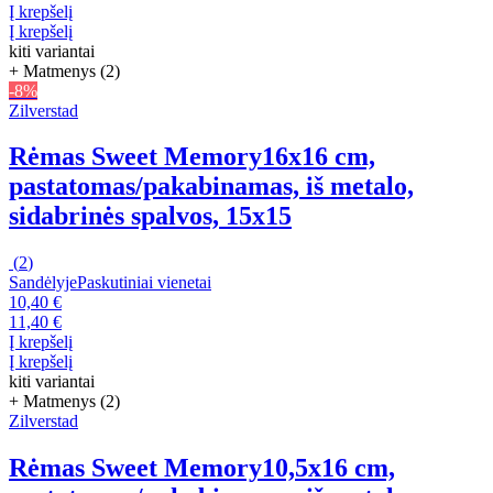
Į krepšelį
Į krepšelį
kiti variantai
+ Matmenys (2)
-8%
Zilverstad
Rėmas Sweet Memory
16x16 cm,
pastatomas/pakabinamas, iš metalo,
sidabrinės spalvos, 15x15
(
2
)
Sandėlyje
Paskutiniai vienetai
10,40 €
11,40 €
Į krepšelį
Į krepšelį
kiti variantai
+ Matmenys (2)
Zilverstad
Rėmas Sweet Memory
10,5x16 cm,