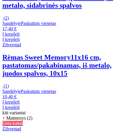
metalo, sidabrinės spalvos
(
2
)
Sandėlyje
Paskutinis vienetas
17,40 €
Į krepšelį
Į krepšelį
Zilverstad
Rėmas Sweet Memory
11x16 cm,
pastatomas/pakabinamas, iš metalo,
juodos spalvos, 10x15
(
1
)
Sandėlyje
Paskutinis vienetas
10,40 €
Į krepšelį
Į krepšelį
kiti variantai
+ Matmenys (2)
Gera kaina
Zilverstad