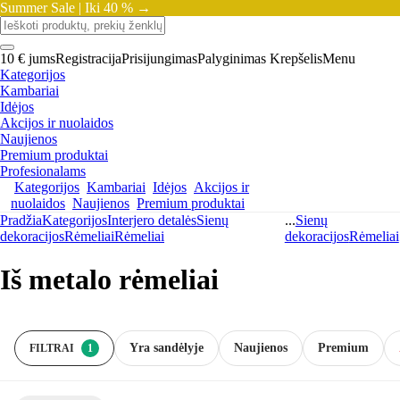
Summer Sale |
Iki 40 % →
10 € jums
Registracija
Prisijungimas
Palyginimas
Krepšelis
Menu
Kategorijos
Kambariai
Idėjos
Akcijos ir nuolaidos
Naujienos
Premium produktai
Profesionalams
Kategorijos
Kambariai
Idėjos
Akcijos ir
nuolaidos
Naujienos
Premium produktai
Pradžia
Kategorijos
Interjero detalės
Sienų
...
Sienų
dekoracijos
Rėmeliai
Rėmeliai
dekoracijos
Rėmeliai
Iš metalo rėmeliai
Yra sandėlyje
Naujienos
Premium
FILTRAI
1