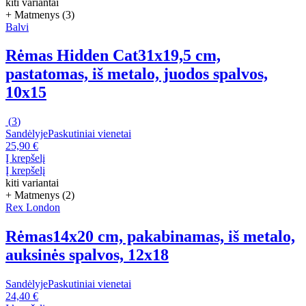
kiti variantai
+ Matmenys (3)
Balvi
Rėmas Hidden Cat
31x19,5 cm,
pastatomas, iš metalo, juodos spalvos,
10x15
(
3
)
Sandėlyje
Paskutiniai vienetai
25,90 €
Į krepšelį
Į krepšelį
kiti variantai
+ Matmenys (2)
Rex London
Rėmas
14x20 cm, pakabinamas, iš metalo,
auksinės spalvos, 12x18
Sandėlyje
Paskutiniai vienetai
24,40 €