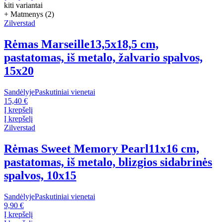
kiti variantai
+ Matmenys (2)
Zilverstad
Rėmas Marseille
13,5x18,5 cm,
pastatomas, iš metalo, žalvario spalvos,
15x20
Sandėlyje
Paskutiniai vienetai
15,40 €
Į krepšelį
Į krepšelį
Zilverstad
Rėmas Sweet Memory Pearl
11x16 cm,
pastatomas, iš metalo, blizgios sidabrinės
spalvos, 10x15
Sandėlyje
Paskutiniai vienetai
9,90 €
Į krepšelį