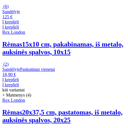
(
6
)
Sandėlyje
125 €
Į krepšelį
Į krepšelį
Rex London
Rėmas
15x10 cm, pakabinamas, iš metalo,
auksinės spalvos, 10x15
(
2
)
Sandėlyje
Paskutiniai vienetai
18,90 €
Į krepšelį
Į krepšelį
kiti variantai
+ Matmenys (4)
Rex London
Rėmas
20x37,5 cm, pastatomas, iš metalo,
auksinės spalvos, 20x25