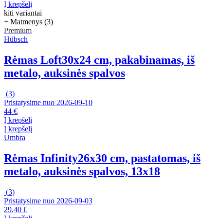
Į krepšelį
kiti variantai
+ Matmenys (3)
Premium
Hübsch
Rėmas Loft
30x24 cm, pakabinamas, iš
metalo, auksinės spalvos
(
3
)
Pristatysime nuo 2026‑09‑10
44 €
Į krepšelį
Į krepšelį
Umbra
Rėmas Infinity
26x30 cm, pastatomas, iš
metalo, auksinės spalvos, 13x18
(
3
)
Pristatysime nuo 2026‑09‑03
29,40 €