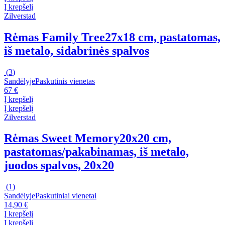
Į krepšelį
Zilverstad
Rėmas Family Tree
27x18 cm, pastatomas,
iš metalo, sidabrinės spalvos
(
3
)
Sandėlyje
Paskutinis vienetas
67 €
Į krepšelį
Į krepšelį
Zilverstad
Rėmas Sweet Memory
20x20 cm,
pastatomas/pakabinamas, iš metalo,
juodos spalvos, 20x20
(
1
)
Sandėlyje
Paskutiniai vienetai
14,90 €
Į krepšelį
Į krepšelį