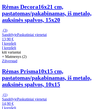
Rėmas Decora
16x21 cm,
pastatomas/pakabinamas, iš metalo,
auksinės spalvos, 15x20
(
3
)
Sandėlyje
Paskutiniai vienetai
13,90 €
Į krepšelį
Į krepšelį
kiti variantai
+ Matmenys (2)
Zilverstad
Rėmas Prisma
10x15 cm,
pastatomas/pakabinamas, iš metalo,
auksinės spalvos, 10x15
(
1
)
Sandėlyje
Paskutiniai vienetai
14,90 €
Į krepšelį