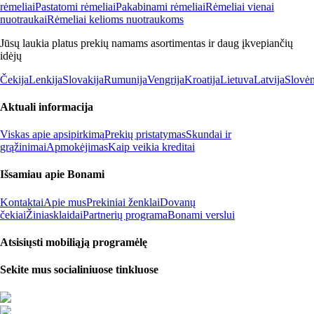
rėmeliai
Pastatomi rėmeliai
Pakabinami rėmeliai
Rėmeliai vienai
nuotraukai
Rėmeliai kelioms nuotraukoms
Jūsų laukia platus prekių namams asortimentas ir daug įkvepiančių
idėjų
Čekija
Lenkija
Slovakija
Rumunija
Vengrija
Kroatija
Lietuva
Latvija
Slovėn
Aktuali informacija
Viskas apie apsipirkimą
Prekių pristatymas
Skundai ir
grąžinimai
Apmokėjimas
Kaip veikia kreditai
Išsamiau apie Bonami
Kontaktai
Apie mus
Prekiniai ženklai
Dovanų
čekiai
Žiniasklaidai
Partnerių programa
Bonami verslui
Atsisiųsti mobiliąją programėlę
Sekite mus socialiniuose tinkluose