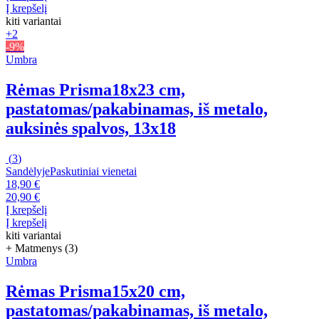
Į krepšelį
kiti variantai
+2
-9%
Umbra
Rėmas Prisma
18x23 cm,
pastatomas/pakabinamas, iš metalo,
auksinės spalvos, 13x18
(
3
)
Sandėlyje
Paskutiniai vienetai
18,90 €
20,90 €
Į krepšelį
Į krepšelį
kiti variantai
+ Matmenys (3)
Umbra
Rėmas Prisma
15x20 cm,
pastatomas/pakabinamas, iš metalo,