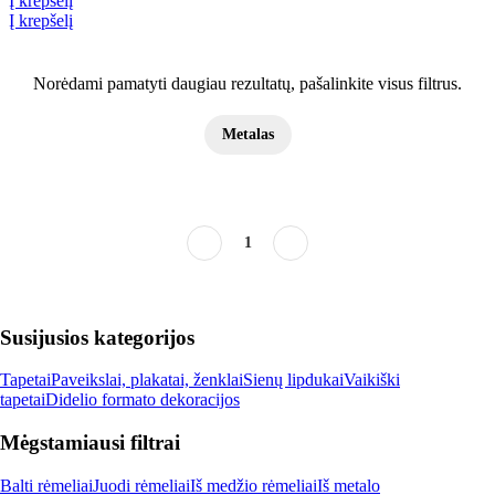
Į krepšelį
Į krepšelį
Norėdami pamatyti daugiau rezultatų, pašalinkite visus filtrus.
Metalas
1
Susijusios kategorijos
Tapetai
Paveikslai, plakatai, ženklai
Sienų lipdukai
Vaikiški
tapetai
Didelio formato dekoracijos
Mėgstamiausi filtrai
Balti rėmeliai
Juodi rėmeliai
Iš medžio rėmeliai
Iš metalo