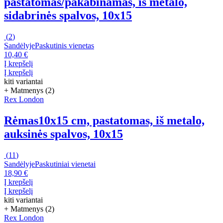
pastatomas/pakabinamas, iš metalo,
sidabrinės spalvos, 10x15
(
2
)
Sandėlyje
Paskutinis vienetas
10,40 €
Į krepšelį
Į krepšelį
kiti variantai
+ Matmenys (2)
Rex London
Rėmas
10x15 cm, pastatomas, iš metalo,
auksinės spalvos, 10x15
(
11
)
Sandėlyje
Paskutiniai vienetai
18,90 €
Į krepšelį
Į krepšelį
kiti variantai
+ Matmenys (2)
Rex London