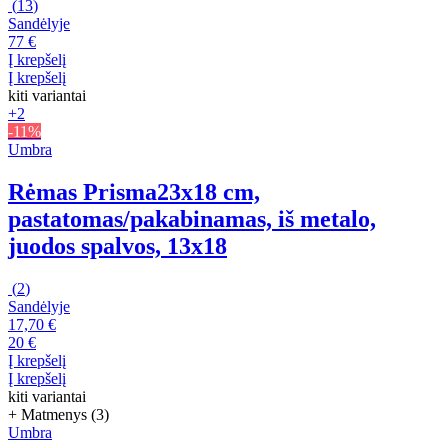
(
13
)
Sandėlyje
77 €
Į krepšelį
Į krepšelį
kiti variantai
+2
-11%
Umbra
Rėmas Prisma
23x18 cm,
pastatomas/pakabinamas, iš metalo,
juodos spalvos, 13x18
(
2
)
Sandėlyje
17,70 €
20 €
Į krepšelį
Į krepšelį
kiti variantai
+ Matmenys (3)
Umbra