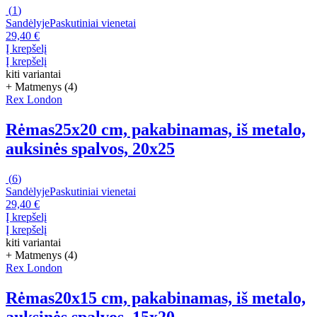
(
1
)
Sandėlyje
Paskutiniai vienetai
29,40 €
Į krepšelį
Į krepšelį
kiti variantai
+ Matmenys (4)
Rex London
Rėmas
25x20 cm, pakabinamas, iš metalo,
auksinės spalvos, 20x25
(
6
)
Sandėlyje
Paskutiniai vienetai
29,40 €
Į krepšelį
Į krepšelį
kiti variantai
+ Matmenys (4)
Rex London
Rėmas
20x15 cm, pakabinamas, iš metalo,
auksinės spalvos, 15x20