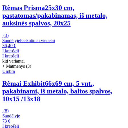
Rėmas Prisma
25x30 cm,
pastatomas/pakabinamas, iš metalo,
auksinės spalvos, 20x25
(
3
)
Sandėlyje
Paskutiniai vienetai
36,40 €
Į krepšelį
Į krepšelį
kiti variantai
+ Matmenys (3)
Umbra
Rėmai Exhibit
66x69 cm, 5 vnt.,
pakabinami, iš metalo, baltos spalvos,
10x15 /13x18
(
8
)
Sandėlyje
73 €
Į krepšelį