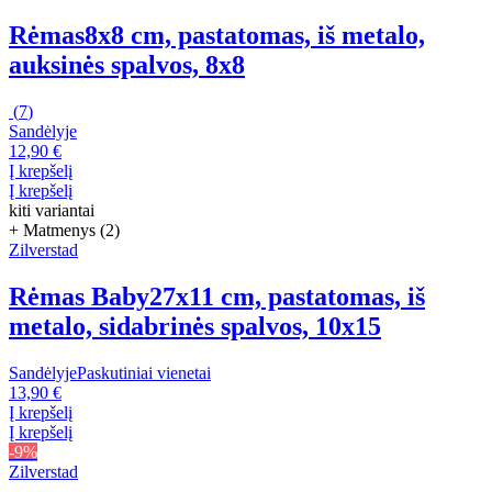
Rėmas
8x8 cm, pastatomas, iš metalo,
auksinės spalvos, 8x8
(
7
)
Sandėlyje
12,90 €
Į krepšelį
Į krepšelį
kiti variantai
+ Matmenys (2)
Zilverstad
Rėmas Baby
27x11 cm, pastatomas, iš
metalo, sidabrinės spalvos, 10x15
Sandėlyje
Paskutiniai vienetai
13,90 €
Į krepšelį
Į krepšelį
-9%
Zilverstad