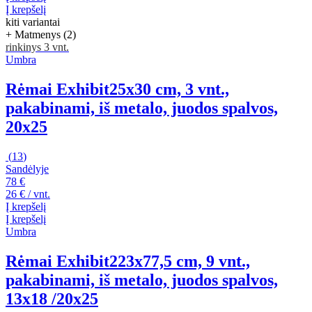
Į krepšelį
kiti variantai
+ Matmenys (2)
rinkinys 3 vnt.
Umbra
Rėmai Exhibit
25x30 cm, 3 vnt.,
pakabinami, iš metalo, juodos spalvos,
20x25
(
13
)
Sandėlyje
78 €
26 € / vnt.
Į krepšelį
Į krepšelį
Umbra
Rėmai Exhibit
223x77,5 cm, 9 vnt.,
pakabinami, iš metalo, juodos spalvos,
13x18 /20x25