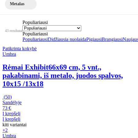
Metalas
Populiariausi
43 rezultatai
Populiariausi
Populiariausi
Didžiausia nuolaida
Pigiausi
Brangiausi
Naujaus
Patikrinta kokybė
Umbra
Rėmai Exhibit
66x69 cm, 5 vnt.,
pakabinami, iš metalo, juodos spalvos,
10x15 /13x18
(
50
)
Sandėlyje
73 €
Į krepšelį
Į krepšelį
kiti variantai
+2
Umbra