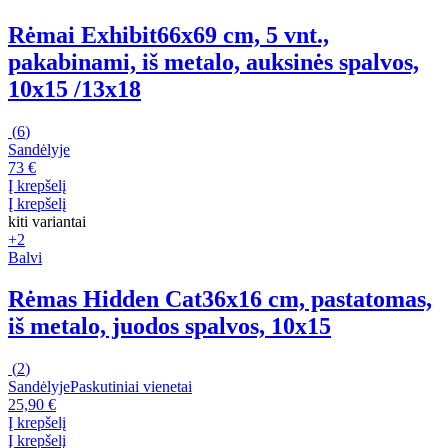
Rėmai Exhibit
66x69 cm, 5 vnt.,
pakabinami, iš metalo, auksinės spalvos,
10x15 /13x18
(
6
)
Sandėlyje
73 €
Į krepšelį
Į krepšelį
kiti variantai
+2
Balvi
Rėmas Hidden Cat
36x16 cm, pastatomas,
iš metalo, juodos spalvos, 10x15
(
2
)
Sandėlyje
Paskutiniai vienetai
25,90 €
Į krepšelį
Į krepšelį