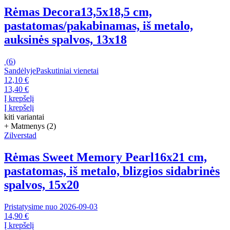
Rėmas Decora
13,5x18,5 cm,
pastatomas/pakabinamas, iš metalo,
auksinės spalvos, 13x18
(
6
)
Sandėlyje
Paskutiniai vienetai
12,10 €
13,40 €
Į krepšelį
Į krepšelį
kiti variantai
+ Matmenys (2)
Zilverstad
Rėmas Sweet Memory Pearl
16x21 cm,
pastatomas, iš metalo, blizgios sidabrinės
spalvos, 15x20
Pristatysime nuo 2026‑09‑03
14,90 €
Į krepšelį