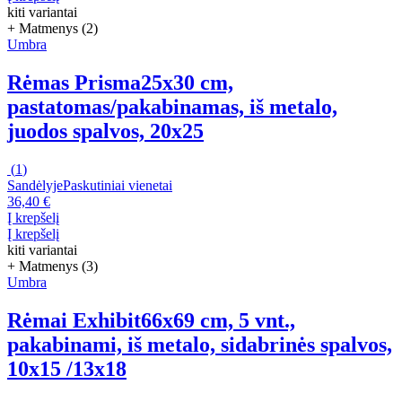
kiti variantai
+ Matmenys (2)
Umbra
Rėmas Prisma
25x30 cm,
pastatomas/pakabinamas, iš metalo,
juodos spalvos, 20x25
(
1
)
Sandėlyje
Paskutiniai vienetai
36,40 €
Į krepšelį
Į krepšelį
kiti variantai
+ Matmenys (3)
Umbra
Rėmai Exhibit
66x69 cm, 5 vnt.,
pakabinami, iš metalo, sidabrinės spalvos,
10x15 /13x18