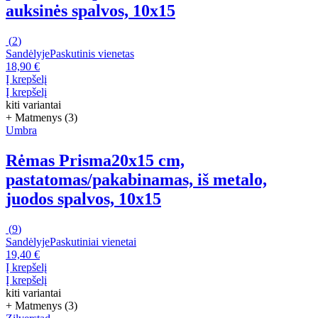
auksinės spalvos, 10x15
(
2
)
Sandėlyje
Paskutinis vienetas
18,90 €
Į krepšelį
Į krepšelį
kiti variantai
+ Matmenys (3)
Umbra
Rėmas Prisma
20x15 cm,
pastatomas/pakabinamas, iš metalo,
juodos spalvos, 10x15
(
9
)
Sandėlyje
Paskutiniai vienetai
19,40 €
Į krepšelį
Į krepšelį
kiti variantai
+ Matmenys (3)