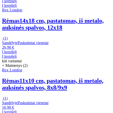
Į krepšelį
Į krepšelį
Rex London
Rėmas
14x18 cm, pastatomas, iš metalo,
auksinės spalvos, 12x18
(
1
)
Sandėlyje
Paskutiniai vienetai
26,90 €
Į krepšelį
Į krepšelį
kiti variantai
+ Matmenys (2)
Rex London
Rėmas
11x10 cm, pastatomas, iš metalo,
auksinės spalvos, 8x8/9x9
(
1
)
Sandėlyje
Paskutiniai vienetai
16,90 €
Į krepšelį